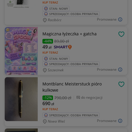
KUP TERAZ
STAN: NOWY
SPRZEDAJĄCY: OSOBA PRYWATNA
Promowane
Racibórz
Magiczna łyżeczka + gatcha
OBSE
89
,00 zł
-44%
49
zł
KUP TERAZ
STAN: NOWY
SPRZEDAJĄCY: OSOBA PRYWATNA
Promowane
Szczecinek
Montblanc Meisterstuck pióro
OBSE
kulkowe
790
,00 zł
do negocjacji
-12%
690
zł
KUP TERAZ
SPRZEDAJĄCY: OSOBA PRYWATNA
Promowane
Nowa Wieś