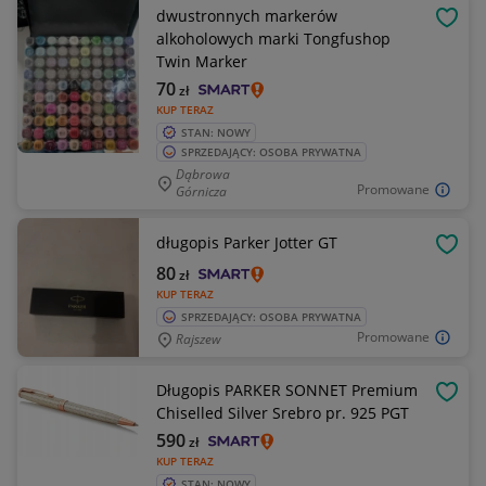
dwustronnych markerów
OBSE
alkoholowych marki Tongfushop
Twin Marker
70
zł
KUP TERAZ
STAN: NOWY
SPRZEDAJĄCY: OSOBA PRYWATNA
Dąbrowa
Promowane
Górnicza
długopis Parker Jotter GT
OBSE
80
zł
KUP TERAZ
SPRZEDAJĄCY: OSOBA PRYWATNA
Promowane
Rajszew
Długopis PARKER SONNET Premium
OBSE
Chiselled Silver Srebro pr. 925 PGT
590
zł
KUP TERAZ
STAN: NOWY