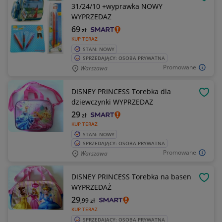
OBSE
31/24/10 +wyprawka NOWY
WYPRZEDAZ
69
zł
KUP TERAZ
STAN: NOWY
SPRZEDAJĄCY: OSOBA PRYWATNA
Promowane
Warszawa
DISNEY PRINCESS Torebka dla
OBSE
dziewczynki WYPRZEDAZ
29
zł
KUP TERAZ
STAN: NOWY
SPRZEDAJĄCY: OSOBA PRYWATNA
Promowane
Warszawa
DISNEY PRINCESS Torebka na basen
OBSE
WYPRZEDAŻ
29
,99
zł
KUP TERAZ
SPRZEDAJĄCY: OSOBA PRYWATNA