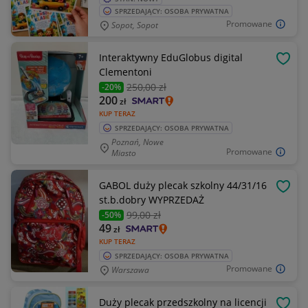
SPRZEDAJĄCY: OSOBA PRYWATNA
Promowane
Sopot, Sopot
Interaktywny EduGlobus digital
OBSE
Clementoni
250
,00 zł
-20%
200
zł
KUP TERAZ
SPRZEDAJĄCY: OSOBA PRYWATNA
Poznań, Nowe
Promowane
Miasto
GABOL duży plecak szkolny 44/31/16
OBSE
st.b.dobry WYPRZEDAŻ
99
,00 zł
-50%
49
zł
KUP TERAZ
SPRZEDAJĄCY: OSOBA PRYWATNA
Promowane
Warszawa
Duży plecak przedszkolny na licencji