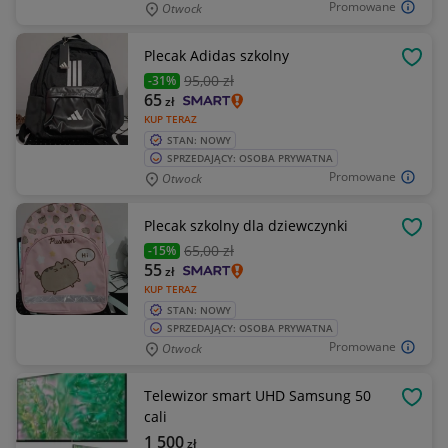
Promowane
Otwock
Plecak Adidas szkolny
OBSE
95
,00 zł
-31%
65
zł
KUP TERAZ
STAN: NOWY
SPRZEDAJĄCY: OSOBA PRYWATNA
Promowane
Otwock
Plecak szkolny dla dziewczynki
OBSE
65
,00 zł
-15%
55
zł
KUP TERAZ
STAN: NOWY
SPRZEDAJĄCY: OSOBA PRYWATNA
Promowane
Otwock
Telewizor smart UHD Samsung 50
OBSE
cali
1 500
zł