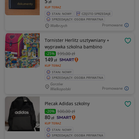
5
zł
KUP TERAZ
STAN: NOWY
CZĘSTO SPRZEDAJE
SPRZEDAJĄCY: OSOBA PRYWATNA
Promowane
Wałbrzych
Tornister Herlitz usztywniany +
OBSE
wyprawka szkolna bambino
199
,00 zł
-25%
149
zł
KUP TERAZ
STAN: NOWY
SPRZEDAJĄCY: OSOBA PRYWATNA
Gorzów
Promowane
Wielkopolski
Plecak Adidas szkolny
OBSE
100
,00 zł
-20%
80
zł
KUP TERAZ
STAN: NOWY
SPRZEDAJĄCY: OSOBA PRYWATNA