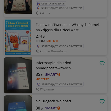
CZĘSTO SPRZEDAJE
SPRZEDAJĄCY: OSOBA PRYWATNA
Gdańsk
Zestaw do Tworzenia Własnych Ramek
na Zdjęcia dla Dzieci 4 szt.
2
,49
zł
OFERTA Z
ALLEGRO
SPRZEDAJĄCY: OSOBA PRYWATNA
Ostrów Mazowiecka
Informatyka dla szkół
OBSE
ponadpodstawowych
35
zł
KUP TERAZ
SPRZEDAJĄCY: OSOBA PRYWATNA
Wiązowna
Na Drogach Wolności
OBSE
30
zł