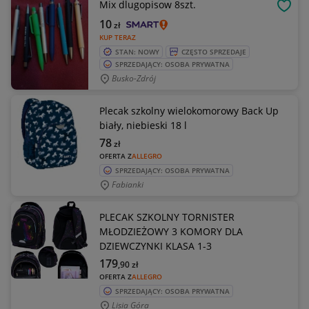
Mix dlugopisow 8szt.
OBSE
10
zł
KUP TERAZ
STAN: NOWY
CZĘSTO SPRZEDAJE
SPRZEDAJĄCY: OSOBA PRYWATNA
Busko-Zdrój
Plecak szkolny wielokomorowy Back Up
biały, niebieski 18 l
78
zł
OFERTA Z
ALLEGRO
SPRZEDAJĄCY: OSOBA PRYWATNA
Fabianki
PLECAK SZKOLNY TORNISTER
MŁODZIEŻOWY 3 KOMORY DLA
DZIEWCZYNKI KLASA 1-3
179
,90
zł
OFERTA Z
ALLEGRO
SPRZEDAJĄCY: OSOBA PRYWATNA
Lisia Góra