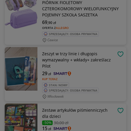
PIÓRNIK FIOLETOWY
CZTEROKOMOROWY WIELOFUNKCYJNY
POJEMNY SZKOŁA SASZETKA
69
,90
zł
OFERTA Z
ALLEGRO
SPRZEDAJĄCY: OSOBA PRYWATNA
Cewice
Zeszyt w trzy linie i długopis
OBSE
wymazywalny + wkłady+ zakreślacz
Pilot
29
zł
KUP TERAZ
STAN: NOWY
SPRZEDAJĄCY: OSOBA PRYWATNA
Włocławek
Zestaw artykułów piśmienniczych
OBSE
dla dzieci
30
,00 zł
-50%
15
zł