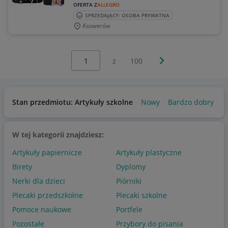
OFERTA Z
ALLEGRO
SPRZEDAJĄCY: OSOBA PRYWATNA
Ksawerów
Wybierz stronę:
Następna strona
z
100
Stan przedmiotu: Artykuły szkolne
Nowy
Bardzo dobry
U
W tej kategorii znajdziesz:
Artykuły papiernicze
Artykuły plastyczne
Birety
Dyplomy
Nerki dla dzieci
Piórniki
Plecaki przedszkolne
Plecaki szkolne
Pomoce naukowe
Portfele
Pozostałe
Przybory do pisania