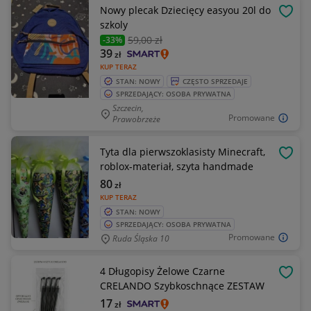
Nowy plecak Dziecięcy easyou 20l do
OBSE
szkoly
59
,00 zł
-33%
39
zł
KUP TERAZ
STAN: NOWY
CZĘSTO SPRZEDAJE
SPRZEDAJĄCY: OSOBA PRYWATNA
Szczecin,
Promowane
Prawobrzeże
Tyta dla pierwszoklasisty Minecraft,
OBSE
roblox-materiał, szyta handmade
80
zł
KUP TERAZ
STAN: NOWY
SPRZEDAJĄCY: OSOBA PRYWATNA
Promowane
Ruda Śląska 10
4 Długopisy Żelowe Czarne
OBSE
CRELANDO Szybkoschnące ZESTAW
17
zł