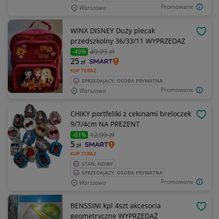
Promowane
Warszawa
WINX DISNEY Duży plecak
OBSE
przedszkolny 36/33/11 WYPRZEDAZ
49
,99 zł
-49%
25
zł
KUP TERAZ
SPRZEDAJĄCY: OSOBA PRYWATNA
Promowane
Warszawa
CHIKY portfeliki z cekinami breloczek
OBSE
9/7/4cm NA PREZENT
12
,99 zł
-61%
5
zł
KUP TERAZ
STAN: NOWY
SPRZEDAJĄCY: OSOBA PRYWATNA
Promowane
Warszawa
BENSSINI kpl 4szt akcesoria
OBSE
geometryczne WYPRZEDAŻ