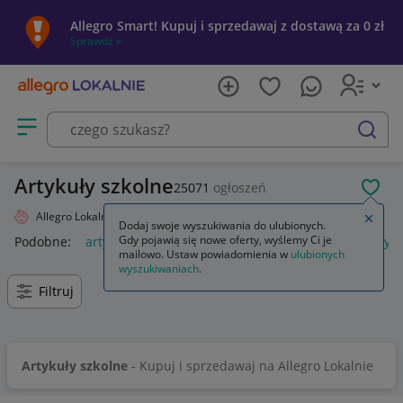
Allegro Smart! Kupuj i sprzedawaj z dostawą za 0 zł
Sprawdź »
Otwórz menu z kategoriami
szukaj
Artykuły szkolne
25071
ogłoszeń
POL
Allegro Lokalnie
Dziecko
Powrót do szkoły
Artykuły szkolne
Zamkn
Dodaj swoje wyszukiwania do ulubionych.
Gdy pojawią się nowe oferty, wyślemy Ci je
Podobne:
artykuły szkolne
artykuły szkolne i biurowe
artyk
mailowo. Ustaw powiadomienia w
ulubionych
wyszukiwaniach
.
Filtruj
Artykuły szkolne
- Kupuj i sprzedawaj na Allegro Lokalnie