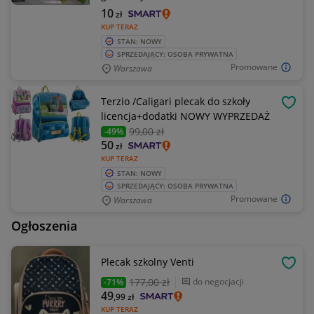
10
zł
KUP TERAZ
STAN: NOWY
SPRZEDAJĄCY: OSOBA PRYWATNA
Promowane
Warszawa
Terzio /Caligari plecak do szkoły
OBSE
licencja+dodatki NOWY WYPRZEDAŻ
99
,00 zł
-49%
50
zł
KUP TERAZ
STAN: NOWY
SPRZEDAJĄCY: OSOBA PRYWATNA
Promowane
Warszawa
Ogłoszenia
Plecak szkolny Venti
OBSE
177
,00 zł
do negocjacji
-71%
49
,99
zł
KUP TERAZ