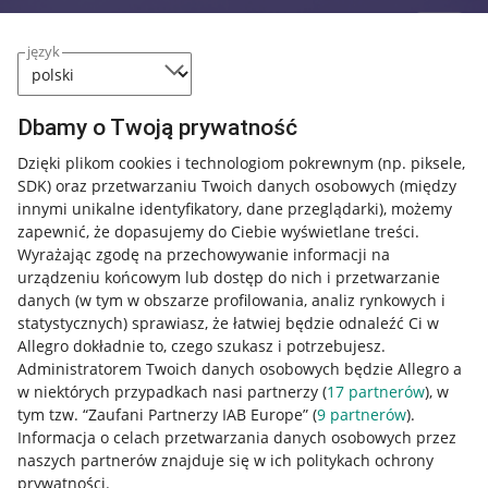
język
Dbamy o Twoją prywatność
Dzięki plikom cookies i technologiom pokrewnym
(np. piksele,
SDK)
oraz przetwarzaniu Twoich danych osobowych
(między
innymi unikalne identyfikatory, dane przeglądarki)
, możemy
zapewnić, że dopasujemy do Ciebie wyświetlane treści.
Wyrażając zgodę na przechowywanie informacji na
urządzeniu końcowym lub dostęp do nich i przetwarzanie
danych (w tym w obszarze profilowania, analiz rynkowych i
statystycznych) sprawiasz, że łatwiej będzie odnaleźć Ci w
Allegro dokładnie to, czego szukasz i potrzebujesz.
Administratorem Twoich danych osobowych będzie Allegro a
w niektórych przypadkach nasi partnerzy (
17
partnerów
), w
tym tzw. “Zaufani Partnerzy IAB Europe” (
9
partnerów
).
Przydatne informacje
Informacja o celach przetwarzania danych osobowych przez
naszych partnerów znajduje się w ich politykach ochrony
prywatności.
Jak to działa