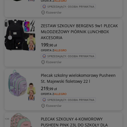
OFERTA Z
ALLEGRO
SPRZEDAJĄCY: OSOBA PRYWATNA
Ksawerów
ZESTAW SZKOLNY BERGENS 9w1 PLECAK
MŁODZIEŻOWY PIÓRNIK LUNCHBOX
AKCESORIA
199
,90
zł
OFERTA Z
ALLEGRO
SPRZEDAJĄCY: OSOBA PRYWATNA
Ksawerów
Plecak szkolny wielokomorowy Pusheen
St. Majewski fioletowy 22 l
219
,99
zł
OFERTA Z
ALLEGRO
SPRZEDAJĄCY: OSOBA PRYWATNA
Ksawerów
PLECAK SZKOLNY 4-KOMOROWY
PUSHEEN PINK 23L DO SZKOŁY DLA