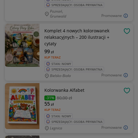
SPRZEDAJĄCY: OSOBA PRYWATNA
Poznań,
Promowane
Grunwald
Komplet 4 nowych kolorowanek
OBSE
relaksacyjnych – 200 ilustracji +
cytaty
99
zł
KUP TERAZ
STAN: NOWY
SPRZEDAJĄCY: OSOBA PRYWATNA
Promowane
Bielsko-Biała
Kolorwanka Alfabet
OBSE
80
,00 zł
-31%
55
zł
KUP TERAZ
STAN: NOWY
SPRZEDAJĄCY: OSOBA PRYWATNA
Promowane
Legnica