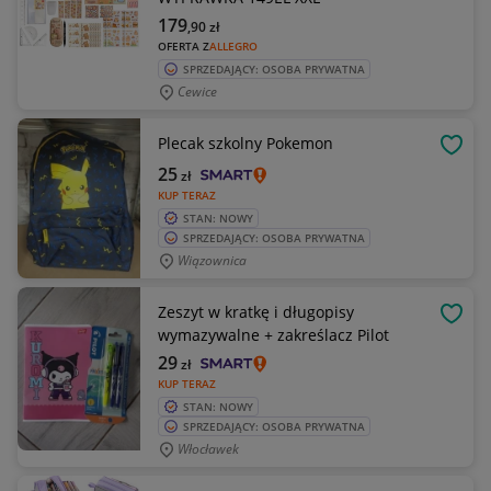
179
,90
zł
OFERTA Z
ALLEGRO
SPRZEDAJĄCY: OSOBA PRYWATNA
Cewice
Plecak szkolny Pokemon
OBSE
25
zł
KUP TERAZ
STAN: NOWY
SPRZEDAJĄCY: OSOBA PRYWATNA
Wiązownica
Zeszyt w kratkę i długopisy
OBSE
wymazywalne + zakreślacz Pilot
29
zł
KUP TERAZ
STAN: NOWY
SPRZEDAJĄCY: OSOBA PRYWATNA
Włocławek