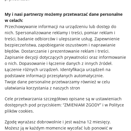
Napisz do nas
My i nasi partnerzy możemy przetwarzać dane personalne
w celach:
Allegro Gadane dla sprzedających
Przechowywanie informacji na urządzeniu lub dostęp do
Allegro Gadane dla kupujących
nich
.
Spersonalizowane reklamy i treści, pomiar reklam i
treści, badanie odbiorców i ulepszanie usług
.
Zapewnienie
Mapa miejscowości
bezpieczeństwa, zapobieganie oszustwom i naprawianie
błędów
.
Dostarczanie i prezentowanie reklam i treści
.
Informacje prawne
Zapisanie decyzji dotyczących prywatności oraz informowanie
o nich
.
Dopasowanie i łączenie danych z innych źródeł
.
Regulamin
Łączenie różnych urządzeń
.
Identyfikacja urządzeń na
podstawie informacji przesyłanych automatycznie
.
Polityka plików "cookies"
Twoje dane personalne przetwarzamy również w celu
ułatwiania korzystania z naszych stron
Ustawienia plików "cookies"
Cele przetwarzania szczegółowo opisane są w ustawieniach
Udostępnianie lokalizacji
dostępnych pod przyciskiem: “ZMIENIAM ZGODY” i w Polityce
Informacje dla Aktu o Usługach Cyfrowych
plików cookies.
Zgodę wyrażasz dobrowolnie i jest ważna 12 miesięcy.
Pobierz aplikację
Możesz ją w każdym momencie wycofać lub ponowić w