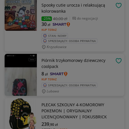
Spooky cutie urocza i relaksującą
OBSE
kolorowanka
40
,00 zł
do negocjacji
-25%
30
zł
KUP TERAZ
STAN: NOWY
SPRZEDAJĄCY: OSOBA PRYWATNA
Krzyszkowice
Piórnik trzykomorowy dziewczecy
OBSE
coolpack
8
zł
KUP TERAZ
SPRZEDAJĄCY: OSOBA PRYWATNA
Lubawa
PLECAK SZKOLNY 4-KOMOROWY
POKEMON | ORYGINALNY
LICENCJONOWANY | FOKUSBRICK
239
,90
zł