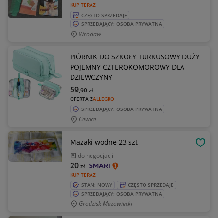
KUP TERAZ
CZĘSTO SPRZEDAJE
SPRZEDAJĄCY: OSOBA PRYWATNA
Wrocław
PIÓRNIK DO SZKOŁY TURKUSOWY DUŻY
POJEMNY CZTEROKOMOROWY DLA
DZIEWCZYNY
59
,90
zł
OFERTA Z
ALLEGRO
SPRZEDAJĄCY: OSOBA PRYWATNA
Cewice
Mazaki wodne 23 szt
OBSE
do negocjacji
20
zł
KUP TERAZ
STAN: NOWY
CZĘSTO SPRZEDAJE
SPRZEDAJĄCY: OSOBA PRYWATNA
Grodzisk Mazowiecki