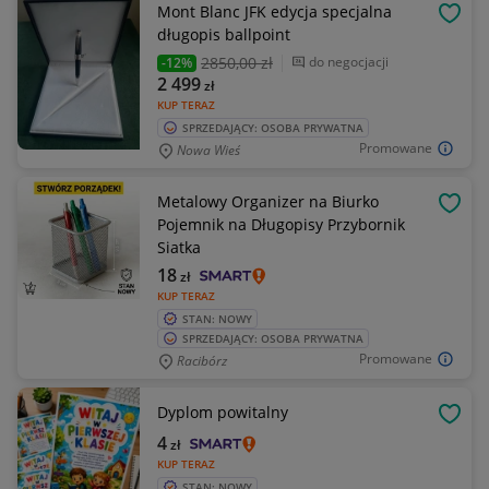
Mont Blanc JFK edycja specjalna
OBSE
długopis ballpoint
2850
,00 zł
do negocjacji
-12%
2 499
zł
KUP TERAZ
SPRZEDAJĄCY: OSOBA PRYWATNA
Promowane
Nowa Wieś
Metalowy Organizer na Biurko
OBSE
Pojemnik na Długopisy Przybornik
Siatka
18
zł
KUP TERAZ
STAN: NOWY
SPRZEDAJĄCY: OSOBA PRYWATNA
Promowane
Racibórz
Dyplom powitalny
OBSE
4
zł
KUP TERAZ
STAN: NOWY