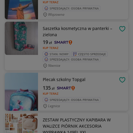
KUP TERAZ
SPRZEDAJĄCY: OSOBA PRYWATNA
Wiązowna
Saszetka kosmetyczna w panterki –
OBSE
zielona
19
zł
KUP TERAZ
STAN: NOWY
CZĘSTO SPRZEDAJE
SPRZEDAJĄCY: OSOBA PRYWATNA
Niwnice
Plecak szkolny Topgal
OBSE
135
zł
KUP TERAZ
SPRZEDAJĄCY: OSOBA PRYWATNA
Legnica
ZESTAW PLASTYCZNY KAPIBARA W
WALIZCE PIÓRNIK AKCESORIA
WYPRAWKA 149EL XXL