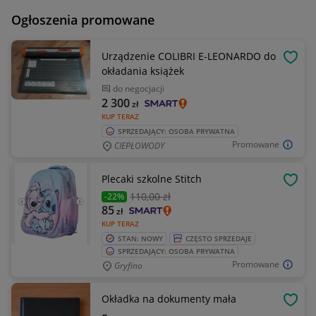
Ogłoszenia promowane
Urządzenie COLIBRI E-LEONARDO do
OBSE
okładania książek
do negocjacji
2 300
zł
KUP TERAZ
SPRZEDAJĄCY: OSOBA PRYWATNA
Promowane
CIEPŁOWODY
Plecaki szkolne Stitch
OBSE
110
,00 zł
-22%
85
zł
KUP TERAZ
STAN: NOWY
CZĘSTO SPRZEDAJE
SPRZEDAJĄCY: OSOBA PRYWATNA
Promowane
Gryfino
Okładka na dokumenty mała
OBSE