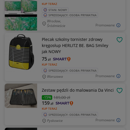
KUP TERAZ
STAN: NOWY
SPRZEDAJĄCY: OSOBA PRYWATNA
Wrocław,
Promowane
Śródmieście
Plecak szkolny tornister zdrowy
OBSE
kręgosłup HERLITZ BE. BAG Smiley
jak NOWY
75
zł
KUP TERAZ
SPRZEDAJĄCY: OSOBA PRYWATNA
Promowane
Warszawa
Zestaw pędzli do malowania Da Vinci
OBSE
189
,00 zł
-15%
159
zł
KUP TERAZ
SPRZEDAJĄCY: OSOBA PRYWATNA
Promowane
Pyskowice