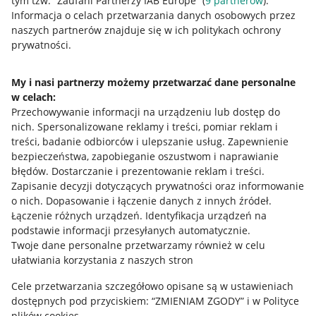
tym tzw. “Zaufani Partnerzy IAB Europe” (
9
partnerów
).
Przydatne informacje
Informacja o celach przetwarzania danych osobowych przez
naszych partnerów znajduje się w ich politykach ochrony
prywatności.
Jak to działa
Napisz do nas
My i nasi partnerzy możemy przetwarzać dane personalne
w celach:
Allegro Gadane dla sprzedających
Przechowywanie informacji na urządzeniu lub dostęp do
Allegro Gadane dla kupujących
nich
.
Spersonalizowane reklamy i treści, pomiar reklam i
treści, badanie odbiorców i ulepszanie usług
.
Zapewnienie
Mapa miejscowości
bezpieczeństwa, zapobieganie oszustwom i naprawianie
błędów
.
Dostarczanie i prezentowanie reklam i treści
.
Informacje prawne
Zapisanie decyzji dotyczących prywatności oraz informowanie
o nich
.
Dopasowanie i łączenie danych z innych źródeł
.
Regulamin
Łączenie różnych urządzeń
.
Identyfikacja urządzeń na
podstawie informacji przesyłanych automatycznie
.
Polityka plików "cookies"
Twoje dane personalne przetwarzamy również w celu
ułatwiania korzystania z naszych stron
Ustawienia plików "cookies"
Cele przetwarzania szczegółowo opisane są w ustawieniach
Udostępnianie lokalizacji
dostępnych pod przyciskiem: “ZMIENIAM ZGODY” i w Polityce
Informacje dla Aktu o Usługach Cyfrowych
plików cookies.