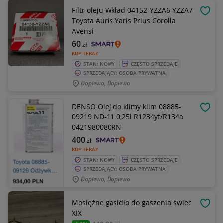
Filtr oleju Wkład 04152-YZZA6 YZZA7
OBSE
Toyota Auris Yaris Prius Corolla
Avensi
60
zł
KUP TERAZ
STAN: NOWY
CZĘSTO SPRZEDAJE
SPRZEDAJĄCY: OSOBA PRYWATNA
Dopiewo, Dopiewo
DENSO Olej do klimy klim 08885-
OBSE
09219 ND-11 0,25l R1234yf/R134a
0421980080RN
400
zł
KUP TERAZ
STAN: NOWY
CZĘSTO SPRZEDAJE
SPRZEDAJĄCY: OSOBA PRYWATNA
Dopiewo, Dopiewo
Mosiężne gasidło do gaszenia świec
OBSE
XIX