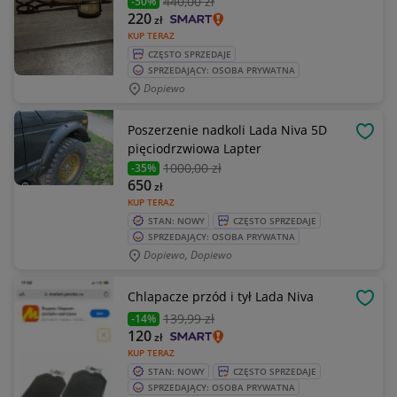
440
,00 zł
-50%
220
zł
KUP TERAZ
CZĘSTO SPRZEDAJE
SPRZEDAJĄCY: OSOBA PRYWATNA
Dopiewo
Poszerzenie nadkoli Lada Niva 5D
OBSE
pięciodrzwiowa Lapter
1000
,00 zł
-35%
650
zł
KUP TERAZ
STAN: NOWY
CZĘSTO SPRZEDAJE
SPRZEDAJĄCY: OSOBA PRYWATNA
Dopiewo, Dopiewo
Chlapacze przód i tył Lada Niva
OBSE
139
,99 zł
-14%
120
zł
KUP TERAZ
STAN: NOWY
CZĘSTO SPRZEDAJE
SPRZEDAJĄCY: OSOBA PRYWATNA