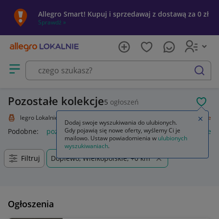
Allegro Smart! Kupuj i sprzedawaj z dostawą za 0 zł
Sprawdź »
Otwórz menu z kategoriami
szukaj
Pozostałe kolekcje
5
ogłoszeń
POL
Allegro Lokalnie
Kolekcje i sztuka
Kolekcje
Pozostałe
Pozostałe
Zamkn
Dodaj swoje wyszukiwania do ulubionych.
Gdy pojawią się nowe oferty, wyślemy Ci je
Podobne:
pozostałe
łóżka pozostałe
pozostałe miasta i regi
mailowo. Ustaw powiadomienia w
ulubionych
wyszukiwaniach
.
Filtruj
Dopiewo, Wielkopolskie, +0 km
Ogłoszenia