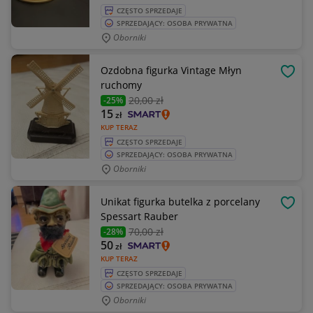
CZĘSTO SPRZEDAJE
SPRZEDAJĄCY: OSOBA PRYWATNA
Oborniki
Ozdobna figurka Vintage Młyn
OBSE
ruchomy
20
,00 zł
-25%
15
zł
KUP TERAZ
CZĘSTO SPRZEDAJE
SPRZEDAJĄCY: OSOBA PRYWATNA
Oborniki
Unikat figurka butelka z porcelany
OBSE
Spessart Rauber
70
,00 zł
-28%
50
zł
KUP TERAZ
CZĘSTO SPRZEDAJE
SPRZEDAJĄCY: OSOBA PRYWATNA
Oborniki