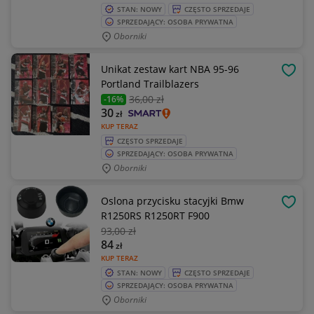
STAN: NOWY
CZĘSTO SPRZEDAJE
SPRZEDAJĄCY: OSOBA PRYWATNA
Oborniki
Unikat zestaw kart NBA 95-96
OBSE
Portland Trailblazers
36
,00 zł
-16%
30
zł
KUP TERAZ
CZĘSTO SPRZEDAJE
SPRZEDAJĄCY: OSOBA PRYWATNA
Oborniki
Oslona przycisku stacyjki Bmw
OBSE
R1250RS R1250RT F900
93
,00 zł
84
zł
KUP TERAZ
STAN: NOWY
CZĘSTO SPRZEDAJE
SPRZEDAJĄCY: OSOBA PRYWATNA
Oborniki