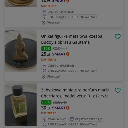
10
zł
KUP TERAZ
CZĘSTO SPRZEDAJE
SPRZEDAJĄCY: OSOBA PRYWATNA
Oborniki
Unikat figurka metalowa Rzeźba
OBSE
Buddy z obrazu Gautama
30
,00 zł
-16%
25
zł
KUP TERAZ
CZĘSTO SPRZEDAJE
SPRZEDAJĄCY: OSOBA PRYWATNA
Oborniki
Zabytkowa miniatura perfum marki
OBSE
Charrieres, model Veux Tu z Paryża.
60
,00 zł
-50%
30
zł
KUP TERAZ
STAN: NOWY
CZĘSTO SPRZEDAJE
SPRZEDAJĄCY: OSOBA PRYWATNA