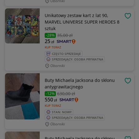
Oborniki
Unikatowy zestaw kart z lat 90,
OBSE
MARVEL UNIVERSE SUPER HEROES 8
sztuk
35
,00 zł
-28%
25
zł
KUP TERAZ
CZĘSTO SPRZEDAJE
SPRZEDAJĄCY: OSOBA PRYWATNA
Oborniki
Buty Michaela Jacksona do skłonu
OBSE
antygrawitacjnego
630
,00 zł
-12%
550
zł
KUP TERAZ
STAN: NOWY
SPRZEDAJĄCY: OSOBA PRYWATNA
Oborniki
Buty Michaela Jacksona do skłonu