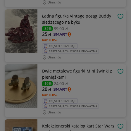
Oborniki
Ładna figurka Vintage posąg Buddy
OBSE
siedzącego na byku
39
,00 zł
-35%
25
zł
KUP TERAZ
CZĘSTO SPRZEDAJE
SPRZEDAJĄCY: OSOBA PRYWATNA
Oborniki
Dwie metalowe figurki Mini świnki z
OBSE
pieniążkami
24
,00 zł
-16%
20
zł
KUP TERAZ
CZĘSTO SPRZEDAJE
SPRZEDAJĄCY: OSOBA PRYWATNA
Oborniki
Kolekcjonerski katalog kart Star Wars
OBSE