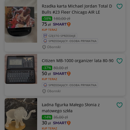
Rzadka karta Michael Jordan Total D
OBSE
Bulls #23 Fleer Chicago AIR LE
180
,00 zł
-58%
75
zł
KUP TERAZ
CZĘSTO SPRZEDAJE
SPRZEDAJĄCY: OSOBA PRYWATNA
Oborniki
Citizen MB-1000 organizer lata 80-90
OBSE
80
,00 zł
-37%
50
zł
KUP TERAZ
SPRZEDAJĄCY: OSOBA PRYWATNA
Oborniki
Ładna figurka Małego Słonia z
OBSE
matowego szkła
35
,00 zł
-14%
30
zł
KUP TERAZ