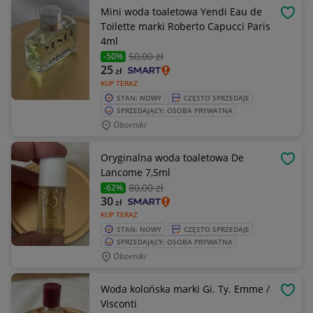
Mini woda toaletowa Yendi Eau de
OBSE
Toilette marki Roberto Capucci Paris
4ml
50
,00 zł
-50%
25
zł
KUP TERAZ
STAN: NOWY
CZĘSTO SPRZEDAJE
SPRZEDAJĄCY: OSOBA PRYWATNA
Oborniki
Oryginalna woda toaletowa De
OBSE
Lancome 7,5ml
80
,00 zł
-62%
30
zł
KUP TERAZ
STAN: NOWY
CZĘSTO SPRZEDAJE
SPRZEDAJĄCY: OSOBA PRYWATNA
Oborniki
Woda kolońska marki Gi. Ty. Emme /
OBSE
Visconti