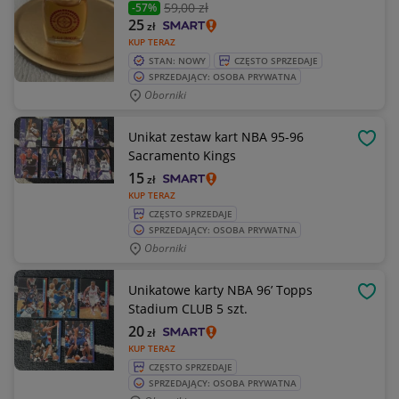
59
,00 zł
-57%
25
zł
KUP TERAZ
STAN: NOWY
CZĘSTO SPRZEDAJE
SPRZEDAJĄCY: OSOBA PRYWATNA
Oborniki
Unikat zestaw kart NBA 95-96
OBSE
Sacramento Kings
15
zł
KUP TERAZ
CZĘSTO SPRZEDAJE
SPRZEDAJĄCY: OSOBA PRYWATNA
Oborniki
Unikatowe karty NBA 96’ Topps
OBSE
Stadium CLUB 5 szt.
20
zł
KUP TERAZ
CZĘSTO SPRZEDAJE
SPRZEDAJĄCY: OSOBA PRYWATNA