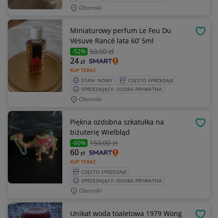
Oborniki
Miniaturowy perfum Le Feu Du
OBSE
Vésuve Rancé lata 60’ 5ml
50
,00 zł
-52%
24
zł
KUP TERAZ
STAN: NOWY
CZĘSTO SPRZEDAJE
SPRZEDAJĄCY: OSOBA PRYWATNA
Oborniki
Piękna ozdobna szkatułka na
OBSE
biżuterię Wielbłąd
150
,00 zł
-60%
60
zł
KUP TERAZ
CZĘSTO SPRZEDAJE
SPRZEDAJĄCY: OSOBA PRYWATNA
Oborniki
Unikat woda toaletowa 1979 Wong