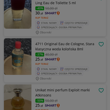
OBSE
Ling Eau de Toilette 5 ml
50
,00 zł
-40%
30
zł
KUP TERAZ
STAN: NOWY
CZĘSTO SPRZEDAJE
SPRZEDAJĄCY: OSOBA PRYWATNA
Oborniki
4711 Original Eau de Cologne, Stara
OBSE
klasyczna woda kolońska 8ml
40
,00 zł
-37%
25
zł
KUP TERAZ
STAN: NOWY
CZĘSTO SPRZEDAJE
SPRZEDAJĄCY: OSOBA PRYWATNA
Oborniki
Unikat mini perfum Exploit marki
OBSE
Atkinsons
50
,00 zł
-50%
25
zł