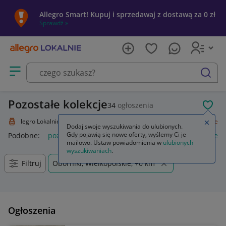
Allegro Smart! Kupuj i sprzedawaj z dostawą za 0 zł
Sprawdź »
Otwórz menu z kategoriami
szukaj
Pozostałe kolekcje
34
ogłoszenia
POL
Allegro Lokalnie
Kolekcje i sztuka
Kolekcje
Pozostałe
Pozostałe
Zamkn
Dodaj swoje wyszukiwania do ulubionych.
Gdy pojawią się nowe oferty, wyślemy Ci je
Podobne:
pozostałe
łóżka pozostałe
pozostałe miasta i regi
mailowo. Ustaw powiadomienia w
ulubionych
wyszukiwaniach
.
Filtruj
Oborniki, Wielkopolskie, +0 km
Ogłoszenia