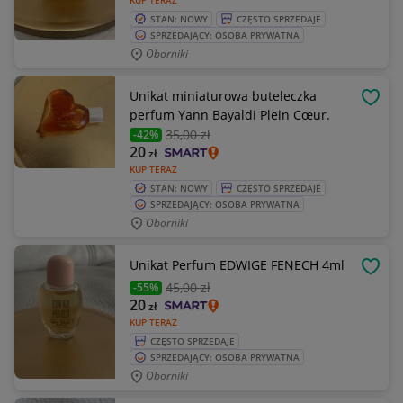
KUP TERAZ
STAN: NOWY
CZĘSTO SPRZEDAJE
SPRZEDAJĄCY: OSOBA PRYWATNA
Oborniki
Unikat miniaturowa buteleczka
OBSE
perfum Yann Bayaldi Plein Cœur.
35
,00 zł
-42%
20
zł
KUP TERAZ
STAN: NOWY
CZĘSTO SPRZEDAJE
SPRZEDAJĄCY: OSOBA PRYWATNA
Oborniki
Unikat Perfum EDWIGE FENECH 4ml
OBSE
45
,00 zł
-55%
20
zł
KUP TERAZ
CZĘSTO SPRZEDAJE
SPRZEDAJĄCY: OSOBA PRYWATNA
Oborniki