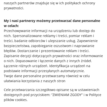
naszych partnerów znajduje się w ich politykach ochrony
prywatności.
Jak to działa
Napisz do nas
My i nasi partnerzy możemy przetwarzać dane personalne
w celach:
Allegro Gadane dla sprzedających
Przechowywanie informacji na urządzeniu lub dostęp do
Allegro Gadane dla kupujących
nich
.
Spersonalizowane reklamy i treści, pomiar reklam i
treści, badanie odbiorców i ulepszanie usług
.
Zapewnienie
Mapa miejscowości
bezpieczeństwa, zapobieganie oszustwom i naprawianie
błędów
.
Dostarczanie i prezentowanie reklam i treści
.
Informacje prawne
Zapisanie decyzji dotyczących prywatności oraz informowanie
o nich
.
Dopasowanie i łączenie danych z innych źródeł
.
Regulamin
Łączenie różnych urządzeń
.
Identyfikacja urządzeń na
podstawie informacji przesyłanych automatycznie
.
Polityka plików "cookies"
Twoje dane personalne przetwarzamy również w celu
ułatwiania korzystania z naszych stron
Ustawienia plików "cookies"
Cele przetwarzania szczegółowo opisane są w ustawieniach
Udostępnianie lokalizacji
dostępnych pod przyciskiem: “ZMIENIAM ZGODY” i w Polityce
Informacje dla Aktu o Usługach Cyfrowych
plików cookies.