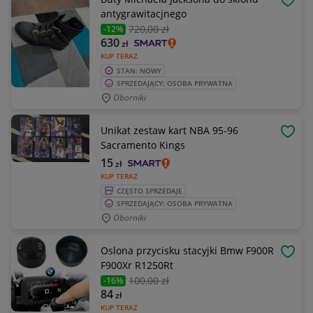
OBSE
antygrawitacjnego
720
,00 zł
-12%
630
zł
KUP TERAZ
STAN: NOWY
SPRZEDAJĄCY: OSOBA PRYWATNA
Oborniki
Unikat zestaw kart NBA 95-96
OBSE
Sacramento Kings
15
zł
KUP TERAZ
CZĘSTO SPRZEDAJE
SPRZEDAJĄCY: OSOBA PRYWATNA
Oborniki
Oslona przycisku stacyjki Bmw F900R
OBSE
F900Xr R1250Rt
100
,00 zł
-16%
84
zł
KUP TERAZ