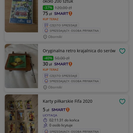
około 200 sztuk
120
,00 zł
-37%
75
zł
KUP TERAZ
CZĘSTO SPRZEDAJE
SPRZEDAJĄCY: OSOBA PRYWATNA
Oborniki
Oryginalna retro krajalnica do serów
OBSE
50
,00 zł
-40%
30
zł
KUP TERAZ
CZĘSTO SPRZEDAJE
SPRZEDAJĄCY: OSOBA PRYWATNA
Oborniki
Karty piłkarskie Fifa 2020
OBSE
5
zł
LICYTACJA
02:11:31
do końca
0 osób licytuje
SPRZEDAJĄCY: OSOBA PRYWATNA