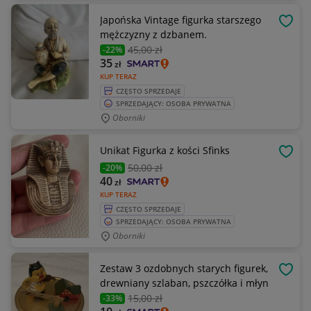
Japońska Vintage figurka starszego
OBSE
mężczyzny z dzbanem.
45
,00 zł
-22%
35
zł
KUP TERAZ
CZĘSTO SPRZEDAJE
SPRZEDAJĄCY: OSOBA PRYWATNA
Oborniki
Unikat Figurka z kości Sfinks
OBSE
50
,00 zł
-20%
40
zł
KUP TERAZ
CZĘSTO SPRZEDAJE
SPRZEDAJĄCY: OSOBA PRYWATNA
Oborniki
Zestaw 3 ozdobnych starych figurek,
OBSE
drewniany szlaban, pszczółka i młyn
15
,00 zł
-33%