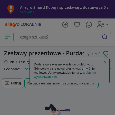
Allegro Smart! Kupuj i sprzedawaj z dostawą za 0 zł
Sprawdź »
Otwórz menu z kategoriami
szukaj
Zestawy prezentowe - Purda
0
ogłoszeń
POL
ro Lokalnie
Lokalny Ryneczek
Produkty spożywcze
Zestawy prezentowe
Zamkn
Dodaj swoje wyszukiwania do ulubionych.
Gdy pojawią się nowe oferty, wyślemy Ci je
Podobne:
zestawy prezentowe
zestawy prezentowe dla kobie
mailowo. Ustaw powiadomienia w
ulubionych
wyszukiwaniach
.
Filtruj
Purda, Warmińsko-mazurskie, +0 km