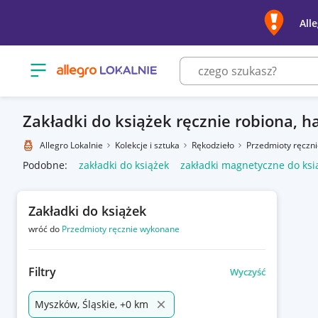
All
Otwórz menu z kategoriami
Zakładki do książek ręcznie robiona, 
Allegro Lokalnie
Kolekcje i sztuka
Rękodzieło
Przedmioty ręczn
Podobne:
zakładki do książek
zakładki magnetyczne do ksi
Zakładki do książek
wróć do
Przedmioty ręcznie wykonane
Filtry
Wyczyść
Myszków, Śląskie, +0 km