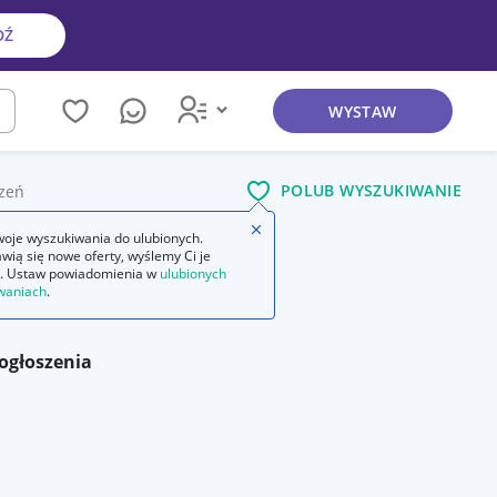
DŹ
WYSTAW
kaj
POLUB WYSZUKIWANIE
zeń
Zamknij wskazówkę
oje wyszukiwania do ulubionych.
wią się nowe oferty, wyślemy Ci je
owe
metalowe zakładki do książek
. Ustaw powiadomienia w
ulubionych
waniach
.
ogłoszenia