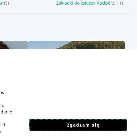
ów
(5)
Zakładki do książek Racibórz
(11)
e w
ch
.
adanie
e i
Zgadzam się
h