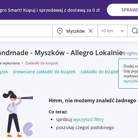
SPRAW
egro Smart! Kupuj i sprzedawaj z dostawą za 0 zł
Miasto
Wyczyść frazę
+
0
km
Odległość
szu
handmade - Myszków - Allegro Lokalnie
0
ogłos
ie wykonane
Zakładki do książek
Dodaj sw
Gdy poja
ążek
drewniane zakładki do książek
zakładki do książek papier
mailowo
wyszuki
Hmm, nie możemy znaleźć żadnego 
Co teraz:
spróbuj
wyczyścić filtry
poszukaj czegoś podobnego