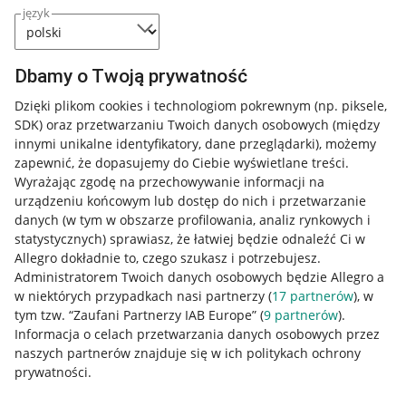
język
Dbamy o Twoją prywatność
Dzięki plikom cookies i technologiom pokrewnym
(np. piksele,
SDK)
oraz przetwarzaniu Twoich danych osobowych
(między
innymi unikalne identyfikatory, dane przeglądarki)
, możemy
zapewnić, że dopasujemy do Ciebie wyświetlane treści.
Wyrażając zgodę na przechowywanie informacji na
urządzeniu końcowym lub dostęp do nich i przetwarzanie
danych (w tym w obszarze profilowania, analiz rynkowych i
statystycznych) sprawiasz, że łatwiej będzie odnaleźć Ci w
Allegro dokładnie to, czego szukasz i potrzebujesz.
Administratorem Twoich danych osobowych będzie Allegro a
w niektórych przypadkach nasi partnerzy (
17
partnerów
), w
tym tzw. “Zaufani Partnerzy IAB Europe” (
9
partnerów
).
Przydatne informacje
Informacja o celach przetwarzania danych osobowych przez
naszych partnerów znajduje się w ich politykach ochrony
prywatności.
Jak to działa