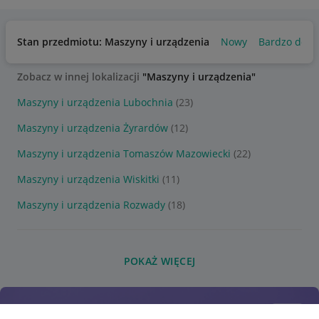
Stan przedmiotu: Maszyny i urządzenia
Nowy
Bardzo dobr
Zobacz w innej lokalizacji
"Maszyny i urządzenia"
Maszyny i urządzenia Lubochnia
(23)
Maszyny i urządzenia Żyrardów
(12)
Maszyny i urządzenia Tomaszów Mazowiecki
(22)
Maszyny i urządzenia Wiskitki
(11)
Maszyny i urządzenia Rozwady
(18)
POKAŻ WIĘCEJ