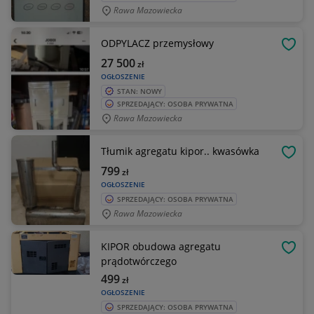
Rawa Mazowiecka
ODPYLACZ przemysłowy
OBSE
27 500
zł
OGŁOSZENIE
STAN: NOWY
SPRZEDAJĄCY: OSOBA PRYWATNA
Rawa Mazowiecka
Tłumik agregatu kipor.. kwasówka
OBSE
799
zł
OGŁOSZENIE
SPRZEDAJĄCY: OSOBA PRYWATNA
Rawa Mazowiecka
KIPOR obudowa agregatu
OBSE
prądotwórczego
499
zł
OGŁOSZENIE
SPRZEDAJĄCY: OSOBA PRYWATNA