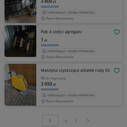
3 800
zł
OGŁOSZENIE
SPRZEDAJĄCY: OSOBA PRYWATNA
Rawa Mazowiecka
Pab 4 części agregatu
OBSE
1
zł
OGŁOSZENIE
SPRZEDAJĄCY: OSOBA PRYWATNA
Rawa Mazowiecka
Maszyna czyszcząca adiatek ruby 55
OBSE
do negocjacji
3 050
zł
OGŁOSZENIE
SPRZEDAJĄCY: OSOBA PRYWATNA
Rawa Mazowiecka
Wybierz stronę:
Następna strona
z
1