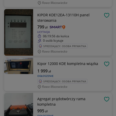
Rawa Mazowiecka
KIPOR KDE12EA-13110H panel
OBSE
sterowania
799
zł
LICYTACJA
06:19:56
do końca
0 osób licytuje
SPRZEDAJĄCY: OSOBA PRYWATNA
Rawa Mazowiecka
Kipor 12000 KDE kompletna wiązka
OBSE
1 999
zł
OGŁOSZENIE
SPRZEDAJĄCY: OSOBA PRYWATNA
Rawa Mazowiecka
Agregat prądotwórczy rama
OBSE
kompletna
995
zł
OGŁOSZENIE