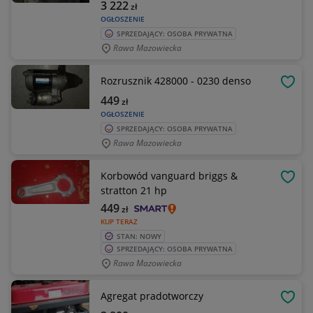
3 222
zł
OGŁOSZENIE
SPRZEDAJĄCY: OSOBA PRYWATNA
Rawa Mazowiecka
Rozrusznik 428000 - 0230 denso
OBSE
449
zł
OGŁOSZENIE
SPRZEDAJĄCY: OSOBA PRYWATNA
Rawa Mazowiecka
Korbowód vanguard briggs &
OBSE
stratton 21 hp
449
zł
KUP TERAZ
STAN: NOWY
SPRZEDAJĄCY: OSOBA PRYWATNA
Rawa Mazowiecka
Agregat pradotworczy
OBSE