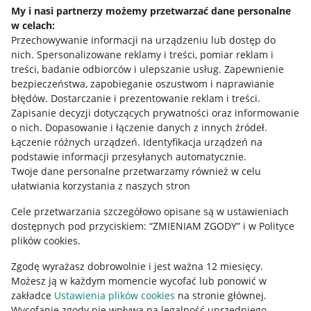
Napisz do nas
My i nasi partnerzy możemy przetwarzać dane personalne
w celach:
Allegro Gadane dla sprzedających
Przechowywanie informacji na urządzeniu lub dostęp do
Allegro Gadane dla kupujących
nich
.
Spersonalizowane reklamy i treści, pomiar reklam i
treści, badanie odbiorców i ulepszanie usług
.
Zapewnienie
Mapa miejscowości
bezpieczeństwa, zapobieganie oszustwom i naprawianie
błędów
.
Dostarczanie i prezentowanie reklam i treści
.
Informacje prawne
Zapisanie decyzji dotyczących prywatności oraz informowanie
o nich
.
Dopasowanie i łączenie danych z innych źródeł
.
Regulamin
Łączenie różnych urządzeń
.
Identyfikacja urządzeń na
podstawie informacji przesyłanych automatycznie
.
Polityka plików "cookies"
Twoje dane personalne przetwarzamy również w celu
ułatwiania korzystania z naszych stron
Ustawienia plików "cookies"
Cele przetwarzania szczegółowo opisane są w ustawieniach
Udostępnianie lokalizacji
dostępnych pod przyciskiem: “ZMIENIAM ZGODY” i w Polityce
Informacje dla Aktu o Usługach Cyfrowych
plików cookies.
Zgodę wyrażasz dobrowolnie i jest ważna 12 miesięcy.
Pobierz aplikację
Możesz ją w każdym momencie wycofać lub ponowić w
zakładce
Ustawienia plików cookies
na stronie głównej.
Wycofanie zgody nie wpływa na legalność uprzedniego