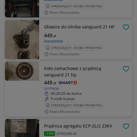
SPRZEDAJĄCY: OSOBA PRYWATNA
Rawa Mazowiecka
Głowice do silnika vanguard 21 HP
OBSE
449
zł
OGŁOSZENIE
SPRZEDAJĄCY: OSOBA PRYWATNA
Rawa Mazowiecka
Koło zamachowe z prądnicą
OBSE
vanguard 21 hp
449
zł
LICYTACJA
06:20:26
do końca
0 osób licytuje
SPRZEDAJĄCY: OSOBA PRYWATNA
Rawa Mazowiecka
Prądnica agregatu ECP-2L/2 23KV
OBSE
3799
,00 zł
-15%