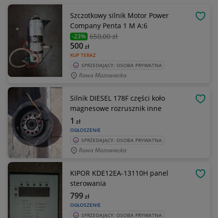
Szczotkowy silnik Motor Power
OBSE
Company Penta 1 M A:6
650
,00 zł
-23%
500
zł
KUP TERAZ
SPRZEDAJĄCY: OSOBA PRYWATNA
Rawa Mazowiecka
Silnik DIESEL 178F części koło
OBSE
magnesowe rozrusznik inne
1
zł
OGŁOSZENIE
SPRZEDAJĄCY: OSOBA PRYWATNA
Rawa Mazowiecka
KIPOR KDE12EA-13110H panel
OBSE
sterowania
799
zł
OGŁOSZENIE
SPRZEDAJĄCY: OSOBA PRYWATNA