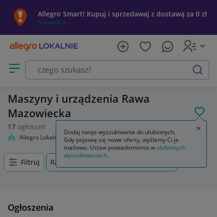
Allegro Smart! Kupuj i sprzedawaj z dostawą za 0 zł
Sprawdź »
Otwórz menu z kategoriami
szukaj
Maszyny i urządzenia Rawa
Mazowiecka
POL
17
ogłoszeń
Zamkn
Dodaj swoje wyszukiwania do ulubionych.
Allegro Lokalnie
Firma i usługi
Przemysł
Maszyny i urządzenia
Gdy pojawią się nowe oferty, wyślemy Ci je
mailowo. Ustaw powiadomienia w
ulubionych
wyszukiwaniach
.
Filtruj
Rawa Mazowiecka, Łódzkie, +0 km
Ogłoszenia