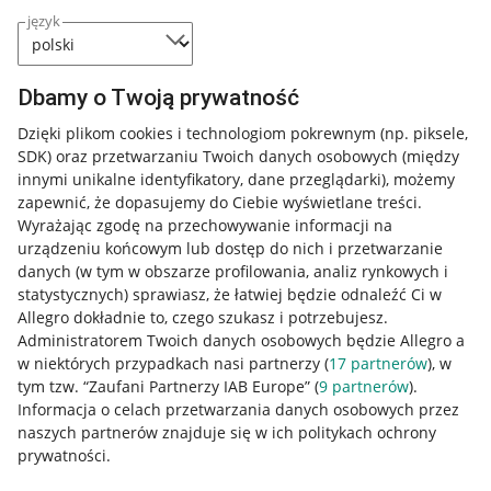
język
Dbamy o Twoją prywatność
Dzięki plikom cookies i technologiom pokrewnym
(np. piksele,
SDK)
oraz przetwarzaniu Twoich danych osobowych
(między
innymi unikalne identyfikatory, dane przeglądarki)
, możemy
zapewnić, że dopasujemy do Ciebie wyświetlane treści.
Wyrażając zgodę na przechowywanie informacji na
urządzeniu końcowym lub dostęp do nich i przetwarzanie
danych (w tym w obszarze profilowania, analiz rynkowych i
statystycznych) sprawiasz, że łatwiej będzie odnaleźć Ci w
Allegro dokładnie to, czego szukasz i potrzebujesz.
Administratorem Twoich danych osobowych będzie Allegro a
w niektórych przypadkach nasi partnerzy (
17
partnerów
), w
tym tzw. “Zaufani Partnerzy IAB Europe” (
9
partnerów
).
Przydatne informacje
Informacja o celach przetwarzania danych osobowych przez
naszych partnerów znajduje się w ich politykach ochrony
prywatności.
Jak to działa