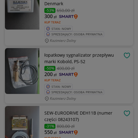
Denmark
650
,00 zł
-53%
300
zł
KUP TERAZ
STAN: NOWY
SPRZEDAJĄCY: OSOBA PRYWATNA
Kazimierz Dolny
łopatkowy sygnalizator przepływu
OBSE
marki Kobold, PS-52
400
,00 zł
-50%
200
zł
KUP TERAZ
STAN: NOWY
SPRZEDAJĄCY: OSOBA PRYWATNA
Kazimierz Dolny
SEW-EURODRIVE DEH11B (numer
OBSE
części 08243107)
800
,00 zł
-31%
550
zł