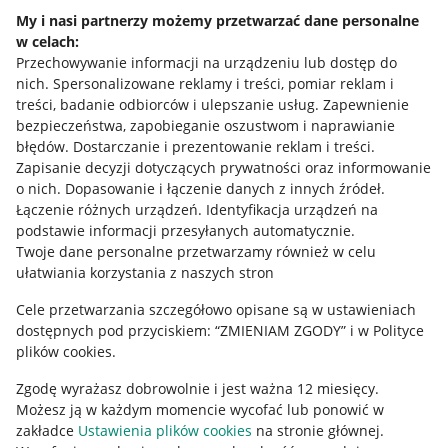
Napisz do nas
My i nasi partnerzy możemy przetwarzać dane personalne
w celach:
Allegro Gadane dla sprzedających
Przechowywanie informacji na urządzeniu lub dostęp do
Allegro Gadane dla kupujących
nich
.
Spersonalizowane reklamy i treści, pomiar reklam i
treści, badanie odbiorców i ulepszanie usług
.
Zapewnienie
Mapa miejscowości
bezpieczeństwa, zapobieganie oszustwom i naprawianie
błędów
.
Dostarczanie i prezentowanie reklam i treści
.
Informacje prawne
Zapisanie decyzji dotyczących prywatności oraz informowanie
o nich
.
Dopasowanie i łączenie danych z innych źródeł
.
Regulamin
Łączenie różnych urządzeń
.
Identyfikacja urządzeń na
podstawie informacji przesyłanych automatycznie
.
Polityka plików "cookies"
Twoje dane personalne przetwarzamy również w celu
ułatwiania korzystania z naszych stron
Ustawienia plików "cookies"
Cele przetwarzania szczegółowo opisane są w ustawieniach
Udostępnianie lokalizacji
dostępnych pod przyciskiem: “ZMIENIAM ZGODY” i w Polityce
Informacje dla Aktu o Usługach Cyfrowych
plików cookies.
Zgodę wyrażasz dobrowolnie i jest ważna 12 miesięcy.
Pobierz aplikację
Możesz ją w każdym momencie wycofać lub ponowić w
zakładce
Ustawienia plików cookies
na stronie głównej.