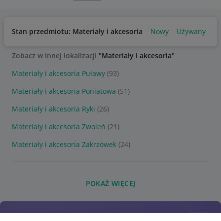
Stan przedmiotu: Materiały i akcesoria
Nowy
Używany
Zobacz w innej lokalizacji
"Materiały i akcesoria"
Materiały i akcesoria Puławy
(93)
Materiały i akcesoria Poniatowa
(51)
Materiały i akcesoria Ryki
(26)
Materiały i akcesoria Zwoleń
(21)
Materiały i akcesoria Zakrzówek
(24)
POKAŻ WIĘCEJ