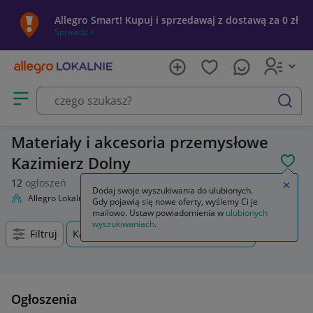
Allegro Smart! Kupuj i sprzedawaj z dostawą za 0 zł
Sprawdź »
Otwórz menu z kategoriami
szukaj
Materiały i akcesoria przemysłowe
Kazimierz Dolny
POL
12
ogłoszeń
Zamkn
Dodaj swoje wyszukiwania do ulubionych.
Allegro Lokalnie
Firma i usługi
Przemysł
Materiały i akcesoria
Gdy pojawią się nowe oferty, wyślemy Ci je
mailowo. Ustaw powiadomienia w
ulubionych
wyszukiwaniach
.
Filtruj
Kazimierz Dolny, Lubelskie, +0 km
Ogłoszenia