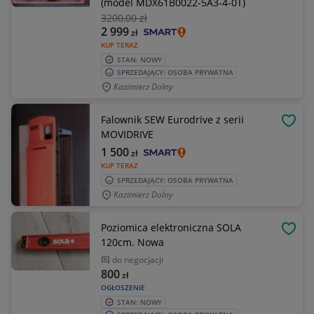
(model MDX61B0022-5A3-4-0T)
3200
,00 zł
2 999
zł
KUP TERAZ
STAN: NOWY
SPRZEDAJĄCY: OSOBA PRYWATNA
Kazimierz Dolny
Falownik SEW Eurodrive z serii
OBSE
MOVIDRIVE
1 500
zł
KUP TERAZ
SPRZEDAJĄCY: OSOBA PRYWATNA
Kazimierz Dolny
Poziomica elektroniczna SOLA
OBSE
120cm. Nowa
do negocjacji
800
zł
OGŁOSZENIE
STAN: NOWY