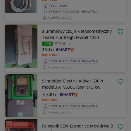
KUP TERAZ
STAN: NOWY
SPRZEDAJĄCY: OSOBA PRYWATNA
Kazimierz Dolny
aluminiowy czujnik tensometryczny
OBSE
Tedea-Huntleigh Model 1250
250
,00 zł
-40%
150
zł
KUP TERAZ
SPRZEDAJĄCY: OSOBA PRYWATNA
Kazimierz Dolny
Schneider Electric Altivar 630 o
OBSE
modelu ATV630U75N4 (7,5 kW
3 300
zł
KUP TERAZ
SPRZEDAJĄCY: OSOBA PRYWATNA
Kazimierz Dolny
Falownik SEW Eurodrive Movidrive B
OBSE