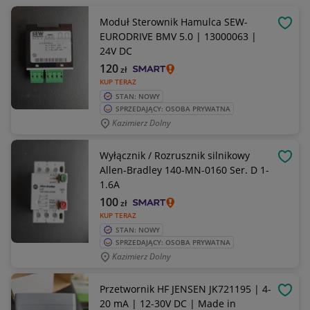
Moduł Sterownik Hamulca SEW-
OBSE
EURODRIVE BMV 5.0 | 13000063 |
24V DC
120
zł
KUP TERAZ
STAN: NOWY
SPRZEDAJĄCY: OSOBA PRYWATNA
Kazimierz Dolny
Wyłącznik / Rozrusznik silnikowy
OBSE
Allen-Bradley 140-MN-0160 Ser. D 1-
1.6A
100
zł
KUP TERAZ
STAN: NOWY
SPRZEDAJĄCY: OSOBA PRYWATNA
Kazimierz Dolny
Przetwornik HF JENSEN JK721195 | 4-
OBSE
20 mA | 12-30V DC | Made in