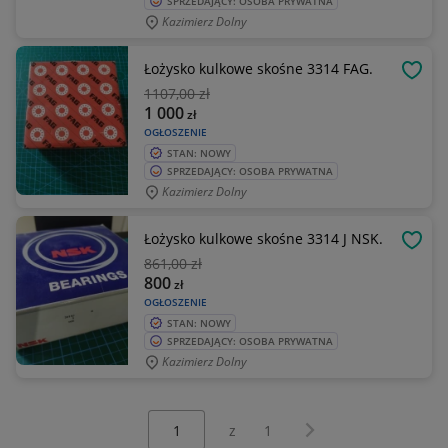
SPRZEDAJĄCY: OSOBA PRYWATNA
Kazimierz Dolny
Łożysko kulkowe skośne 3314 FAG.
OBSE
1107
,00 zł
1 000
zł
OGŁOSZENIE
STAN: NOWY
SPRZEDAJĄCY: OSOBA PRYWATNA
Kazimierz Dolny
Łożysko kulkowe skośne 3314 J NSK.
OBSE
861
,00 zł
800
zł
OGŁOSZENIE
STAN: NOWY
SPRZEDAJĄCY: OSOBA PRYWATNA
Kazimierz Dolny
Wybierz stronę:
Następna strona
z
1