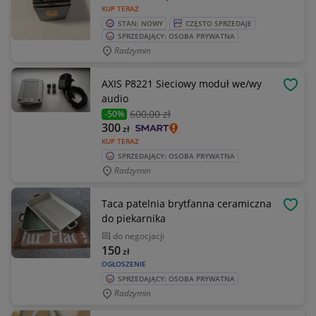
KUP TERAZ
STAN: NOWY
CZĘSTO SPRZEDAJE
SPRZEDAJĄCY: OSOBA PRYWATNA
Radzymin
AXIS P8221 Sieciowy moduł we/wy
OBSE
audio
600
,00 zł
-50%
300
zł
KUP TERAZ
SPRZEDAJĄCY: OSOBA PRYWATNA
Radzymin
Taca patelnia brytfanna ceramiczna
OBSE
do piekarnika
do negocjacji
150
zł
OGŁOSZENIE
SPRZEDAJĄCY: OSOBA PRYWATNA
Radzymin