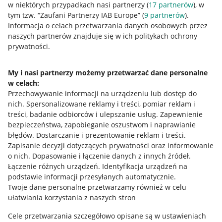
w niektórych przypadkach nasi partnerzy (
17
partnerów
), w
tym tzw. “Zaufani Partnerzy IAB Europe” (
9
partnerów
).
Przydatne informacje
Informacja o celach przetwarzania danych osobowych przez
naszych partnerów znajduje się w ich politykach ochrony
prywatności.
Jak to działa
Napisz do nas
My i nasi partnerzy możemy przetwarzać dane personalne
w celach:
Allegro Gadane dla sprzedających
Przechowywanie informacji na urządzeniu lub dostęp do
Allegro Gadane dla kupujących
nich
.
Spersonalizowane reklamy i treści, pomiar reklam i
treści, badanie odbiorców i ulepszanie usług
.
Zapewnienie
Mapa miejscowości
bezpieczeństwa, zapobieganie oszustwom i naprawianie
błędów
.
Dostarczanie i prezentowanie reklam i treści
.
Informacje prawne
Zapisanie decyzji dotyczących prywatności oraz informowanie
o nich
.
Dopasowanie i łączenie danych z innych źródeł
.
Regulamin
Łączenie różnych urządzeń
.
Identyfikacja urządzeń na
podstawie informacji przesyłanych automatycznie
.
Polityka plików "cookies"
Twoje dane personalne przetwarzamy również w celu
ułatwiania korzystania z naszych stron
Ustawienia plików "cookies"
Cele przetwarzania szczegółowo opisane są w ustawieniach
Udostępnianie lokalizacji