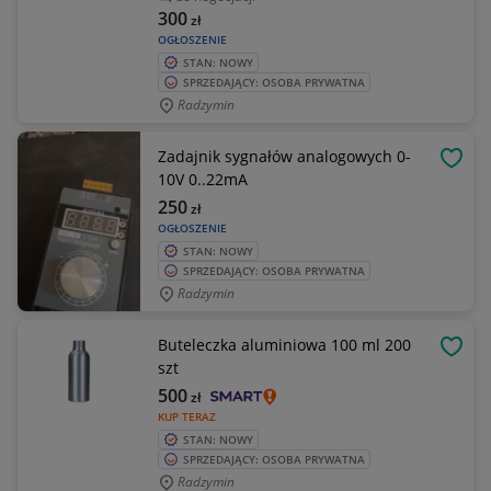
300
zł
OGŁOSZENIE
STAN: NOWY
SPRZEDAJĄCY: OSOBA PRYWATNA
Radzymin
Zadajnik sygnałów analogowych 0-
OBSE
10V 0..22mA
250
zł
OGŁOSZENIE
STAN: NOWY
SPRZEDAJĄCY: OSOBA PRYWATNA
Radzymin
Buteleczka aluminiowa 100 ml 200
OBSE
szt
500
zł
KUP TERAZ
STAN: NOWY
SPRZEDAJĄCY: OSOBA PRYWATNA
Radzymin