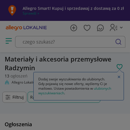
Allegro Smart! Kupuj i sprzedawaj z dostawą za 0 zł
Sprawdź »
Otwórz menu z kategoriami
szukaj
Materiały i akcesoria przemysłowe
Radzymin
POL
13
ogłoszeń
Zamkn
Dodaj swoje wyszukiwania do ulubionych.
Allegro Lokalnie
Firma i usługi
Przemysł
Materiały i akcesoria
Gdy pojawią się nowe oferty, wyślemy Ci je
mailowo. Ustaw powiadomienia w
ulubionych
wyszukiwaniach
.
Filtruj
Radzymin, Mazowieckie, +0 km
Ogłoszenia