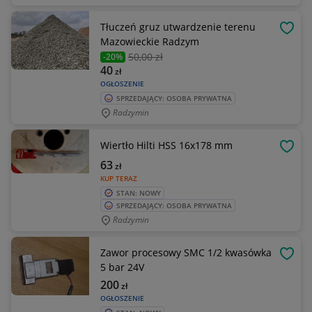
Tłuczeń gruz utwardzenie terenu
OBSE
Mazowieckie Radzym
50
,00 zł
-20%
40
zł
OGŁOSZENIE
SPRZEDAJĄCY: OSOBA PRYWATNA
Radzymin
Wiertło Hilti HSS 16x178 mm
OBSE
63
zł
KUP TERAZ
STAN: NOWY
SPRZEDAJĄCY: OSOBA PRYWATNA
Radzymin
Zawor procesowy SMC 1/2 kwasówka
OBSE
5 bar 24V
200
zł
OGŁOSZENIE