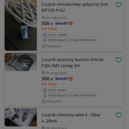
Czujnik miniaturowy optyczny Sick
OBSE
WT150-P162
do negocjacji
500
zł
KUP TERAZ
STAN: NOWY
SPRZEDAJĄCY: OSOBA PRYWATNA
Radzymin
Czujnik optyczny bariera Omron
OBSE
E3JK-5M2 zasięg 5m
do negocjacji
300
zł
KUP TERAZ
STAN: NOWY
SPRZEDAJĄCY: OSOBA PRYWATNA
Radzymin
Czujnik ciśnienia wika 0..10bar
OBSE
4..20mA
do negocjacji