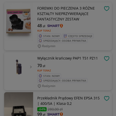
FOREMKI DO PIECZENIA 3 RÓŻNE
OBSE
KSZTAŁTY NIEPRZYWIERAJĄCE
FANTASTYCZNY ZESTAW
48
zł
KUP TERAZ
STAN: NOWY
CZĘSTO SPRZEDAJE
SPRZEDAJĄCY: OSOBA PRYWATNA
Radzymin
Wyłącznik krańcowy PAP1 T51 PZ11
OBSE
70
zł
KUP TERAZ
STAN: NOWY
SPRZEDAJĄCY: OSOBA PRYWATNA
Radzymin
Przekładnik Prądowy EFEN EPSA 315
OBSE
| 400/5A | Klasa 0,2
280
,00 zł
-64%
99
zł