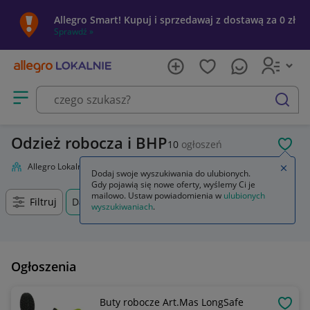
Allegro Smart! Kupuj i sprzedawaj z dostawą za 0 zł
Sprawdź »
Otwórz menu z kategoriami
szukaj
Odzież robocza i BHP
10
ogłoszeń
POL
Allegro Lokalnie
Firma i usługi
Przemysł
Odzież robocza i BHP
Zamkn
Dodaj swoje wyszukiwania do ulubionych.
Gdy pojawią się nowe oferty, wyślemy Ci je
mailowo. Ustaw powiadomienia w
ulubionych
Filtruj
Darłowo, Zachodniopomorskie, +0 km
wyszukiwaniach
.
Ogłoszenia
Buty robocze Art.Mas LongSafe
OBSE