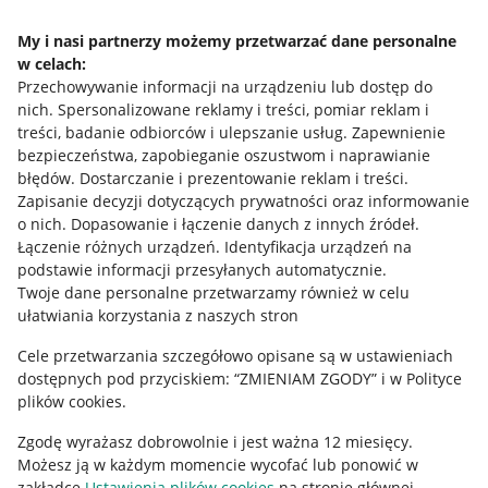
Napisz do nas
My i nasi partnerzy możemy przetwarzać dane personalne
w celach:
Allegro Gadane dla sprzedających
Przechowywanie informacji na urządzeniu lub dostęp do
Allegro Gadane dla kupujących
nich
.
Spersonalizowane reklamy i treści, pomiar reklam i
treści, badanie odbiorców i ulepszanie usług
.
Zapewnienie
Mapa miejscowości
bezpieczeństwa, zapobieganie oszustwom i naprawianie
błędów
.
Dostarczanie i prezentowanie reklam i treści
.
Informacje prawne
Zapisanie decyzji dotyczących prywatności oraz informowanie
o nich
.
Dopasowanie i łączenie danych z innych źródeł
.
Regulamin
Łączenie różnych urządzeń
.
Identyfikacja urządzeń na
podstawie informacji przesyłanych automatycznie
.
Polityka plików "cookies"
Twoje dane personalne przetwarzamy również w celu
ułatwiania korzystania z naszych stron
Ustawienia plików "cookies"
Cele przetwarzania szczegółowo opisane są w ustawieniach
Udostępnianie lokalizacji
dostępnych pod przyciskiem: “ZMIENIAM ZGODY” i w Polityce
Informacje dla Aktu o Usługach Cyfrowych
plików cookies.
Zgodę wyrażasz dobrowolnie i jest ważna 12 miesięcy.
Pobierz aplikację
Możesz ją w każdym momencie wycofać lub ponowić w
zakładce
Ustawienia plików cookies
na stronie głównej.