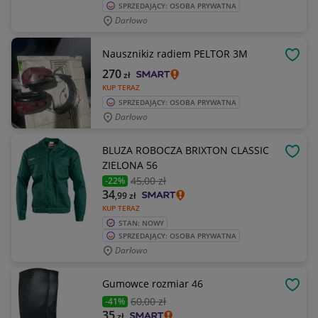
SPRZEDAJĄCY: OSOBA PRYWATNA
Darłowo
Nausznikiz radiem PELTOR 3M
OBSE
270
zł
KUP TERAZ
SPRZEDAJĄCY: OSOBA PRYWATNA
Darłowo
BLUZA ROBOCZA BRIXTON CLASSIC
OBSE
ZIELONA 56
45
,00 zł
-22%
34
,99
zł
KUP TERAZ
STAN: NOWY
SPRZEDAJĄCY: OSOBA PRYWATNA
Darłowo
Gumowce rozmiar 46
OBSE
60
,00 zł
-41%
35
zł