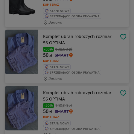
KUP TERAZ
STAN: NOWY
SPRZEDAJĄCY: OSOBA PRYWATNA
Darłowo
Komplet ubrań roboczych rozmiar
OBSE
56 OPTIMA
100
,00 zł
-50%
50
zł
KUP TERAZ
STAN: NOWY
SPRZEDAJĄCY: OSOBA PRYWATNA
Darłowo
Komplet ubrań roboczych rozmiar
OBSE
56 OPTIMA
100
,00 zł
-50%
50
zł
KUP TERAZ
STAN: NOWY
SPRZEDAJĄCY: OSOBA PRYWATNA