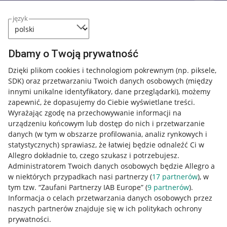
język
Dbamy o Twoją prywatność
Dzięki plikom cookies i technologiom pokrewnym
(np. piksele,
SDK)
oraz przetwarzaniu Twoich danych osobowych
(między
innymi unikalne identyfikatory, dane przeglądarki)
, możemy
zapewnić, że dopasujemy do Ciebie wyświetlane treści.
Wyrażając zgodę na przechowywanie informacji na
urządzeniu końcowym lub dostęp do nich i przetwarzanie
danych (w tym w obszarze profilowania, analiz rynkowych i
statystycznych) sprawiasz, że łatwiej będzie odnaleźć Ci w
Allegro dokładnie to, czego szukasz i potrzebujesz.
Administratorem Twoich danych osobowych będzie Allegro a
w niektórych przypadkach nasi partnerzy (
17
partnerów
), w
Nawigacja
tym tzw. “Zaufani Partnerzy IAB Europe” (
9
partnerów
).
Przydatne informacje
Informacja o celach przetwarzania danych osobowych przez
naszych partnerów znajduje się w ich politykach ochrony
prywatności.
Jak to działa