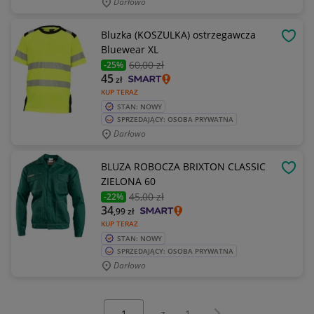
Darłowo
Bluzka (KOSZULKA) ostrzegawcza
OBSE
Bluewear XL
60
,00 zł
-25%
45
zł
KUP TERAZ
STAN: NOWY
SPRZEDAJĄCY: OSOBA PRYWATNA
Darłowo
BLUZA ROBOCZA BRIXTON CLASSIC
OBSE
ZIELONA 60
45
,00 zł
-22%
34
,99
zł
KUP TERAZ
STAN: NOWY
SPRZEDAJĄCY: OSOBA PRYWATNA
Darłowo
Wybierz stronę:
Następna strona
z
1