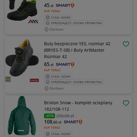
45
zł
KUP TERAZ
STAN: NOWY
SPRZEDAJĄCY: OSOBA PRYWATNA
Darłowo
Buty bezpieczne YES, rozmiar 42
OBSE
(BRYES-T-SB) i Buty ArtMaster
Rozmiar 42
65
zł
KUP TERAZ
STAN: NOWY
SPRZEDAJĄCY: OSOBA PRYWATNA
Darłowo
Brixton Snow - komplet ocieplany
OBSE
182/108-112
200
,00 zł
-45%
108
,60
zł
KUP TERAZ
STAN: NOWY