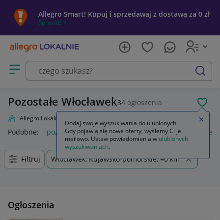
Allegro Smart! Kupuj i sprzedawaj z dostawą za 0 zł
Sprawdź »
Otwórz menu z kategoriami
szukaj
Pozostałe Włocławek
34
ogłoszenia
POL
Allegro Lokalnie
Firma i usługi
Przemysł
Pozostałe
Zamkn
Dodaj swoje wyszukiwania do ulubionych.
Gdy pojawią się nowe oferty, wyślemy Ci je
Podobne:
pozostałe
łóżka pozostałe
pozostałe miasta i regi
mailowo. Ustaw powiadomienia w
ulubionych
wyszukiwaniach
.
Filtruj
Włocławek, Kujawsko-pomorskie, +0 km
Ogłoszenia