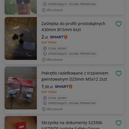
SPRZEDAJĄCY: OSOBA PRYWATNA
Wloclawek
Zaślepka do profili prostokątnych
OBSE
A30mm B15mm 6szt
2
zł
KUP TERAZ
STAN: NOWY
SPRZEDAJĄCY: OSOBA PRYWATNA
Włocławek
Pokrętło radełkowane z trzpieniem
OBSE
gwintowanym D25mm M5x12 2szt
1
,50
zł
KUP TERAZ
STAN: NOWY
SPRZEDAJĄCY: OSOBA PRYWATNA
Włocławek
Skrzynka na dokumenty S23306
OBSE
JUSTRITE Justrite Safety Group