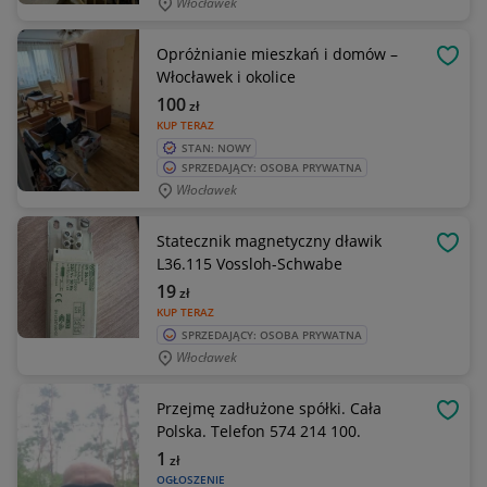
Włocławek
Opróżnianie mieszkań i domów –
OBSE
Włocławek i okolice
100
zł
KUP TERAZ
STAN: NOWY
SPRZEDAJĄCY: OSOBA PRYWATNA
Włocławek
Statecznik magnetyczny dławik
OBSE
L36.115 Vossloh-Schwabe
19
zł
KUP TERAZ
SPRZEDAJĄCY: OSOBA PRYWATNA
Włocławek
Przejmę zadłużone spółki. Cała
OBSE
Polska. Telefon 574 214 100.
1
zł
OGŁOSZENIE