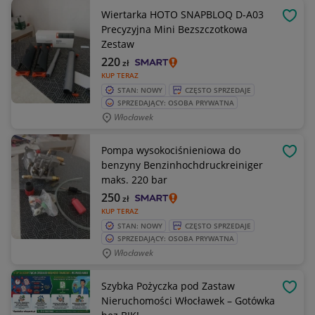
Wiertarka HOTO SNAPBLOQ D-A03
OBSE
Precyzyjna Mini Bezszczotkowa
Zestaw
220
zł
KUP TERAZ
STAN: NOWY
CZĘSTO SPRZEDAJE
SPRZEDAJĄCY: OSOBA PRYWATNA
Włocławek
Pompa wysokociśnieniowa do
OBSE
benzyny Benzinhochdruckreiniger
maks. 220 bar
250
zł
KUP TERAZ
STAN: NOWY
CZĘSTO SPRZEDAJE
SPRZEDAJĄCY: OSOBA PRYWATNA
Włocławek
Szybka Pożyczka pod Zastaw
OBSE
Nieruchomości Włocławek – Gotówka