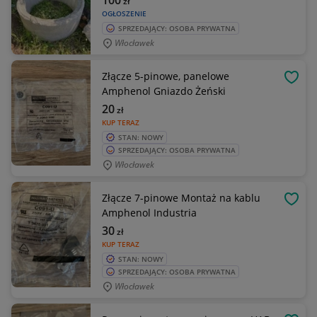
100
zł
OGŁOSZENIE
SPRZEDAJĄCY: OSOBA PRYWATNA
Włocławek
Złącze 5-pinowe, panelowe
OBSE
Amphenol Gniazdo Żeński
20
zł
KUP TERAZ
STAN: NOWY
SPRZEDAJĄCY: OSOBA PRYWATNA
Włocławek
Złącze 7-pinowe Montaż na kablu
OBSE
Amphenol Industria
30
zł
KUP TERAZ
STAN: NOWY
SPRZEDAJĄCY: OSOBA PRYWATNA
Włocławek