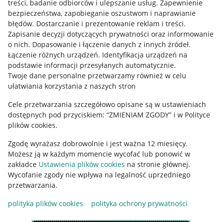
treści, badanie odbiorców i ulepszanie usług
.
Zapewnienie
Mapa miejscowości
bezpieczeństwa, zapobieganie oszustwom i naprawianie
błędów
.
Dostarczanie i prezentowanie reklam i treści
.
Informacje prawne
Zapisanie decyzji dotyczących prywatności oraz informowanie
o nich
.
Dopasowanie i łączenie danych z innych źródeł
.
Regulamin
Łączenie różnych urządzeń
.
Identyfikacja urządzeń na
podstawie informacji przesyłanych automatycznie
.
Polityka plików "cookies"
Twoje dane personalne przetwarzamy również w celu
ułatwiania korzystania z naszych stron
Ustawienia plików "cookies"
Cele przetwarzania szczegółowo opisane są w ustawieniach
Udostępnianie lokalizacji
dostępnych pod przyciskiem: “ZMIENIAM ZGODY” i w Polityce
Informacje dla Aktu o Usługach Cyfrowych
plików cookies.
Zgodę wyrażasz dobrowolnie i jest ważna 12 miesięcy.
Pobierz aplikację
Możesz ją w każdym momencie wycofać lub ponowić w
zakładce
Ustawienia plików cookies
na stronie głównej.
Wycofanie zgody nie wpływa na legalność uprzedniego
przetwarzania.
polityka plików cookies
polityka ochrony prywatności