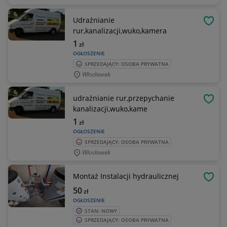
Udrażnianie
OBSE
rur,kanalizacji,wuko,kamera
1
zł
OGŁOSZENIE
SPRZEDAJĄCY: OSOBA PRYWATNA
Włocławek
udrażnianie rur,przepychanie
OBSE
kanalizacji,wuko,kame
1
zł
OGŁOSZENIE
SPRZEDAJĄCY: OSOBA PRYWATNA
Włocławek
Montaż Instalacji hydraulicznej
OBSE
50
zł
OGŁOSZENIE
STAN: NOWY
SPRZEDAJĄCY: OSOBA PRYWATNA