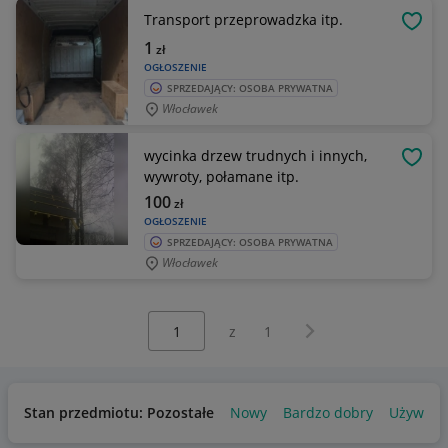
Transport przeprowadzka itp.
OBSE
1
zł
OGŁOSZENIE
SPRZEDAJĄCY: OSOBA PRYWATNA
Włocławek
wycinka drzew trudnych i innych,
OBSE
wywroty, połamane itp.
100
zł
OGŁOSZENIE
SPRZEDAJĄCY: OSOBA PRYWATNA
Włocławek
Wybierz stronę:
Następna strona
z
1
Stan przedmiotu: Pozostałe
Nowy
Bardzo dobry
Używany