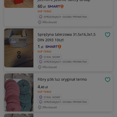
60
zł
KUP TERAZ
SPRZEDAJĄCY: OSOBA PRYWATNA
Włocławek
Sprężyna talerzowa 31,5x16,3x1,5
OBSE
DIN 2093 10szt
1
zł
KUP TERAZ
STAN: NOWY
SPRZEDAJĄCY: OSOBA PRYWATNA
Włocławek
Fibry p36 luz oryginał termo
OBSE
4
,40
zł
KUP TERAZ
STAN: NOWY
SPRZEDAJĄCY: OSOBA PRYWATNA
Włocławek