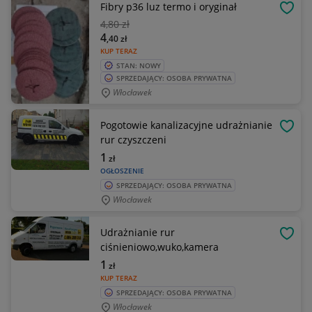
Fibry p36 luz termo i oryginał
OBSE
4
,80 zł
4
,40
zł
KUP TERAZ
STAN: NOWY
SPRZEDAJĄCY: OSOBA PRYWATNA
Włocławek
Pogotowie kanalizacyjne udrażnianie
OBSE
rur czyszczeni
1
zł
OGŁOSZENIE
SPRZEDAJĄCY: OSOBA PRYWATNA
Włocławek
Udrażnianie rur
OBSE
ciśnieniowo,wuko,kamera
1
zł
KUP TERAZ
SPRZEDAJĄCY: OSOBA PRYWATNA
Włocławek