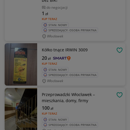
bez BIK!
do negocjacji
1
zł
KUP TERAZ
STAN: NOWY
SPRZEDAJĄCY: OSOBA PRYWATNA
Włocławek
Kółko tnące IRWIN 3009
OBSE
20
zł
KUP TERAZ
STAN: NOWY
SPRZEDAJĄCY: OSOBA PRYWATNA
Włocławek
Przeprowadzki Włocławek –
OBSE
mieszkania, domy, firmy
100
zł
KUP TERAZ
STAN: NOWY
SPRZEDAJĄCY: OSOBA PRYWATNA