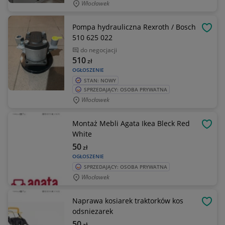
Włocławek
Pompa hydrauliczna Rexroth / Bosch
OBSE
510 625 022
do negocjacji
510
zł
OGŁOSZENIE
STAN: NOWY
SPRZEDAJĄCY: OSOBA PRYWATNA
Włocławek
Montaż Mebli Agata Ikea Bleck Red
OBSE
White
50
zł
OGŁOSZENIE
SPRZEDAJĄCY: OSOBA PRYWATNA
Włocławek
Naprawa kosiarek traktorków kos
OBSE
odsniezarek
50
zł