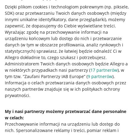
Dzięki plikom cookies i technologiom pokrewnym
(np. piksele,
SDK)
oraz przetwarzaniu Twoich danych osobowych
(między
innymi unikalne identyfikatory, dane przeglądarki)
, możemy
zapewnić, że dopasujemy do Ciebie wyświetlane treści.
Wyrażając zgodę na przechowywanie informacji na
urządzeniu końcowym lub dostęp do nich i przetwarzanie
danych (w tym w obszarze profilowania, analiz rynkowych i
statystycznych) sprawiasz, że łatwiej będzie odnaleźć Ci w
Allegro dokładnie to, czego szukasz i potrzebujesz.
Administratorem Twoich danych osobowych będzie Allegro a
w niektórych przypadkach nasi partnerzy (
17
partnerów
), w
tym tzw. “Zaufani Partnerzy IAB Europe” (
9
partnerów
).
Przydatne informacje
Informacja o celach przetwarzania danych osobowych przez
naszych partnerów znajduje się w ich politykach ochrony
prywatności.
Jak to działa
Napisz do nas
My i nasi partnerzy możemy przetwarzać dane personalne
w celach:
Allegro Gadane dla sprzedających
Przechowywanie informacji na urządzeniu lub dostęp do
Allegro Gadane dla kupujących
nich
.
Spersonalizowane reklamy i treści, pomiar reklam i