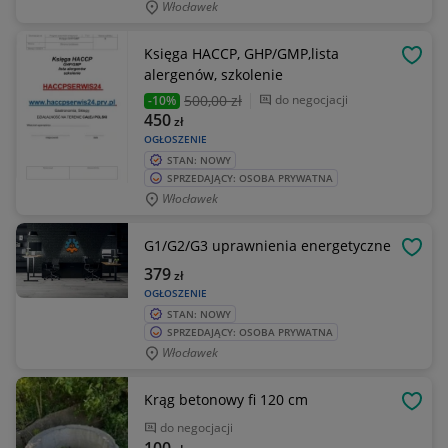
Włocławek
Księga HACCP, GHP/GMP,lista
OBSE
alergenów, szkolenie
500
,00 zł
do negocjacji
-10%
450
zł
OGŁOSZENIE
STAN: NOWY
SPRZEDAJĄCY: OSOBA PRYWATNA
Włocławek
G1/G2/G3 uprawnienia energetyczne
OBSE
379
zł
OGŁOSZENIE
STAN: NOWY
SPRZEDAJĄCY: OSOBA PRYWATNA
Włocławek
Krąg betonowy fi 120 cm
OBSE
do negocjacji