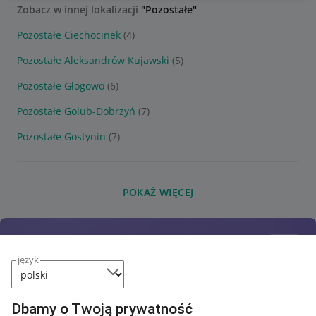
Zobacz w innej lokalizacji
"Pozostałe"
Pozostałe Ciechocinek
(4)
Pozostałe Aleksandrów Kujawski
(5)
Pozostałe Głogowo
(6)
Pozostałe Golub-Dobrzyń
(7)
Pozostałe Gostynin
(7)
POKAŻ WIĘCEJ
język
Dbamy o Twoją prywatność