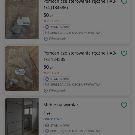
Pomocnicze sterowanie ręczne HAB-
OBSE
1/4 (184586)
50
zł
KUP TERAZ
STAN: NOWY
SPRZEDAJĄCY: OSOBA PRYWATNA
Włocławek
Pomocnicze sterowanie ręczne HAB-
OBSE
1/8 184585
50
zł
KUP TERAZ
STAN: NOWY
SPRZEDAJĄCY: OSOBA PRYWATNA
Włocławek
Meble na wymiar
OBSE
1
zł
OGŁOSZENIE
STAN: NOWY
SPRZEDAJĄCY: OSOBA PRYWATNA