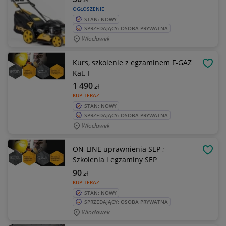
OGŁOSZENIE
STAN: NOWY
SPRZEDAJĄCY: OSOBA PRYWATNA
Włocławek
Kurs, szkolenie z egzaminem F-GAZ
OBSE
Kat. I
1 490
zł
KUP TERAZ
STAN: NOWY
SPRZEDAJĄCY: OSOBA PRYWATNA
Włocławek
ON-LINE uprawnienia SEP ;
OBSE
Szkolenia i egzaminy SEP
90
zł
KUP TERAZ
STAN: NOWY
SPRZEDAJĄCY: OSOBA PRYWATNA
Włocławek