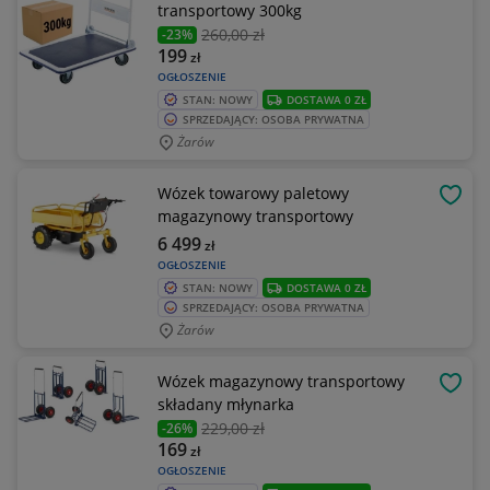
transportowy 300kg
260
,00 zł
-23%
199
zł
OGŁOSZENIE
STAN: NOWY
DOSTAWA 0 ZŁ
SPRZEDAJĄCY: OSOBA PRYWATNA
Żarów
Wózek towarowy paletowy
OBSE
magazynowy transportowy
6 499
zł
OGŁOSZENIE
STAN: NOWY
DOSTAWA 0 ZŁ
SPRZEDAJĄCY: OSOBA PRYWATNA
Żarów
Wózek magazynowy transportowy
OBSE
składany młynarka
229
,00 zł
-26%
169
zł
OGŁOSZENIE