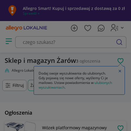
Allegro Smart! Kupuj i sprzedawaj z dostawą za 0 zł
Sprawdź »
Otwórz menu z kategoriami
szukaj
Sklep i magazyn Żarów
3
ogłoszenia
POL
Allegro Lokalnie
Firma i usługi
Przemysł
Sklep i magazyn
Zamkn
Dodaj swoje wyszukiwania do ulubionych.
Gdy pojawią się nowe oferty, wyślemy Ci je
mailowo. Ustaw powiadomienia w
ulubionych
Filtruj
Żarów, Dolnośląskie, +0 km
wyszukiwaniach
.
Ogłoszenia
Wózek platformowy magazynowy
OBSE