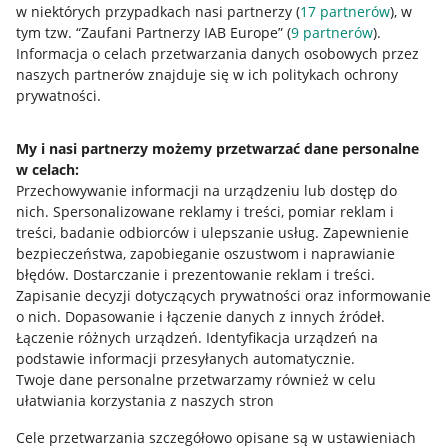
w niektórych przypadkach nasi partnerzy (
17
partnerów
), w
tym tzw. “Zaufani Partnerzy IAB Europe” (
9
partnerów
).
Przydatne informacje
Informacja o celach przetwarzania danych osobowych przez
naszych partnerów znajduje się w ich politykach ochrony
prywatności.
Jak to działa
Napisz do nas
My i nasi partnerzy możemy przetwarzać dane personalne
w celach:
Allegro Gadane dla sprzedających
Przechowywanie informacji na urządzeniu lub dostęp do
Allegro Gadane dla kupujących
nich
.
Spersonalizowane reklamy i treści, pomiar reklam i
treści, badanie odbiorców i ulepszanie usług
.
Zapewnienie
Mapa miejscowości
bezpieczeństwa, zapobieganie oszustwom i naprawianie
błędów
.
Dostarczanie i prezentowanie reklam i treści
.
Informacje prawne
Zapisanie decyzji dotyczących prywatności oraz informowanie
o nich
.
Dopasowanie i łączenie danych z innych źródeł
.
Regulamin
Łączenie różnych urządzeń
.
Identyfikacja urządzeń na
podstawie informacji przesyłanych automatycznie
.
Polityka plików "cookies"
Twoje dane personalne przetwarzamy również w celu
ułatwiania korzystania z naszych stron
Ustawienia plików "cookies"
Cele przetwarzania szczegółowo opisane są w ustawieniach
Udostępnianie lokalizacji