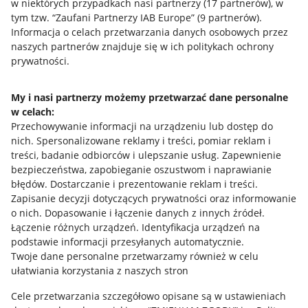
w niektórych przypadkach nasi partnerzy (
17
partnerów
), w
tym tzw. “Zaufani Partnerzy IAB Europe” (
9
partnerów
).
Przydatne informacje
Informacja o celach przetwarzania danych osobowych przez
naszych partnerów znajduje się w ich politykach ochrony
prywatności.
Jak to działa
Napisz do nas
My i nasi partnerzy możemy przetwarzać dane personalne
w celach:
Allegro Gadane dla sprzedających
Przechowywanie informacji na urządzeniu lub dostęp do
Allegro Gadane dla kupujących
nich
.
Spersonalizowane reklamy i treści, pomiar reklam i
treści, badanie odbiorców i ulepszanie usług
.
Zapewnienie
Mapa miejscowości
bezpieczeństwa, zapobieganie oszustwom i naprawianie
błędów
.
Dostarczanie i prezentowanie reklam i treści
.
Informacje prawne
Zapisanie decyzji dotyczących prywatności oraz informowanie
o nich
.
Dopasowanie i łączenie danych z innych źródeł
.
Regulamin
Łączenie różnych urządzeń
.
Identyfikacja urządzeń na
podstawie informacji przesyłanych automatycznie
.
Polityka plików "cookies"
Twoje dane personalne przetwarzamy również w celu
ułatwiania korzystania z naszych stron
Ustawienia plików "cookies"
Cele przetwarzania szczegółowo opisane są w ustawieniach
Udostępnianie lokalizacji