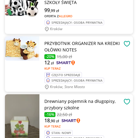
SZKOŁY ŚWIĘTA
99
,99
zł
OFERTA Z
ALLEGRO
SPRZEDAJĄCY: OSOBA PRYWATNA
Kraków
PRZYBOTNIK ORGANIZER NA KREDKI
OBSE
OŁÓWKI NOTES
15
,00 zł
-20%
12
zł
KUP TERAZ
CZĘSTO SPRZEDAJE
SPRZEDAJĄCY: OSOBA PRYWATNA
Kraków, Stare Miasto
Drewniany pojemnik na długopisy,
OBSE
przybory szkolne
22
,50 zł
-16%
18
,90
zł
KUP TERAZ
STAN: NOWY