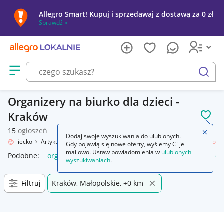
Allegro Smart! Kupuj i sprzedawaj z dostawą za 0 zł
Sprawdź »
Otwórz menu z kategoriami
szukaj
Organizery na biurko dla dzieci -
Kraków
POL
15
ogłoszeń
Zamkn
Dodaj swoje wyszukiwania do ulubionych.
e
Dziecko
Artykuły szkolne
Przybory do pisania
Organizery na biurko
Gdy pojawią się nowe oferty, wyślemy Ci je
mailowo. Ustaw powiadomienia w
ulubionych
Podobne:
organizer na biurko
półka organizer na biurko
or
wyszukiwaniach
.
Filtruj
Kraków, Małopolskie, +0 km