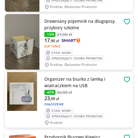
SPRZEDAJĄCY: OSOBA PRYWATNA
Kraków, Bieżanów-Prokocim
Drewniany pojemnik na długopisy,
OBSE
przybory szkolne
21
,00 zł
-14%
17
,90
zł
KUP TERAZ
STAN: NOWY
SPRZEDAJĄCY: OSOBA PRYWATNA
Kraków, Bieżanów-Prokocim
Organizer na biurko z lamką i
OBSE
wiatraczkiem na USB
40
,00 zł
-40%
23
,99
zł
OGŁOSZENIE
STAN: NOWY
SPRZEDAJĄCY: OSOBA PRYWATNA
Kraków
Przybornik Biurowy klawisz