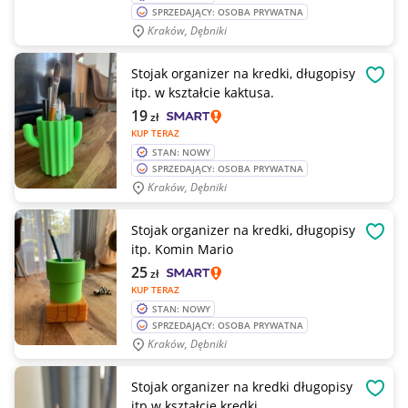
SPRZEDAJĄCY: OSOBA PRYWATNA
Kraków, Dębniki
Stojak organizer na kredki, długopisy
OBSE
itp. w kształcie kaktusa.
19
zł
KUP TERAZ
STAN: NOWY
SPRZEDAJĄCY: OSOBA PRYWATNA
Kraków, Dębniki
Stojak organizer na kredki, długopisy
OBSE
itp. Komin Mario
25
zł
KUP TERAZ
STAN: NOWY
SPRZEDAJĄCY: OSOBA PRYWATNA
Kraków, Dębniki
Stojak organizer na kredki długopisy
OBSE
itp w kształcie kredki.