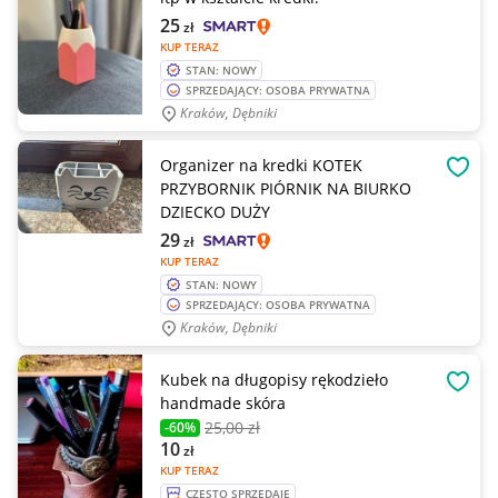
25
zł
KUP TERAZ
STAN: NOWY
SPRZEDAJĄCY: OSOBA PRYWATNA
Kraków, Dębniki
Organizer na kredki KOTEK
OBSE
PRZYBORNIK PIÓRNIK NA BIURKO
DZIECKO DUŻY
29
zł
KUP TERAZ
STAN: NOWY
SPRZEDAJĄCY: OSOBA PRYWATNA
Kraków, Dębniki
Kubek na długopisy rękodzieło
OBSE
handmade skóra
25
,00 zł
-60%
10
zł
KUP TERAZ
CZĘSTO SPRZEDAJE