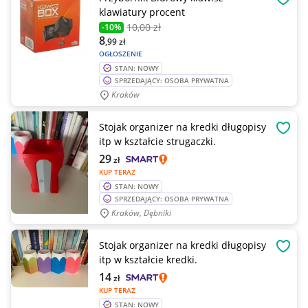
OBSE
klawiatury procent
10
,00 zł
-10%
8
,99
zł
OGŁOSZENIE
STAN: NOWY
SPRZEDAJĄCY: OSOBA PRYWATNA
Kraków
Stojak organizer na kredki długopisy
OBSE
itp w kształcie strugaczki.
29
zł
KUP TERAZ
STAN: NOWY
SPRZEDAJĄCY: OSOBA PRYWATNA
Kraków, Dębniki
Stojak organizer na kredki długopisy
OBSE
itp w kształcie kredki.
14
zł
KUP TERAZ
STAN: NOWY