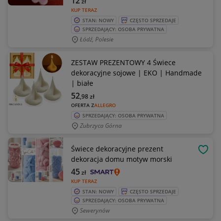
12
zł
KUP TERAZ
STAN: NOWY
CZĘSTO SPRZEDAJE
SPRZEDAJĄCY: OSOBA PRYWATNA
Łódź, Polesie
ZESTAW PREZENTOWY 4 Świece
dekoracyjne sojowe | EKO | Handmade
| białe
52
,98
zł
OFERTA Z
ALLEGRO
SPRZEDAJĄCY: OSOBA PRYWATNA
Zubrzyca Górna
Świece dekoracyjne prezent
OBSE
dekoracja domu motyw morski
45
zł
KUP TERAZ
STAN: NOWY
CZĘSTO SPRZEDAJE
SPRZEDAJĄCY: OSOBA PRYWATNA
Sewerynów