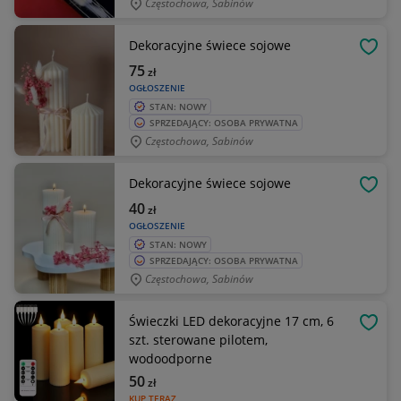
Częstochowa, Sabinów
Dekoracyjne świece sojowe
OBSE
75
zł
OGŁOSZENIE
STAN: NOWY
SPRZEDAJĄCY: OSOBA PRYWATNA
Częstochowa, Sabinów
Dekoracyjne świece sojowe
OBSE
40
zł
OGŁOSZENIE
STAN: NOWY
SPRZEDAJĄCY: OSOBA PRYWATNA
Częstochowa, Sabinów
Świeczki LED dekoracyjne 17 cm, 6
OBSE
szt. sterowane pilotem,
wodoodporne
50
zł
KUP TERAZ