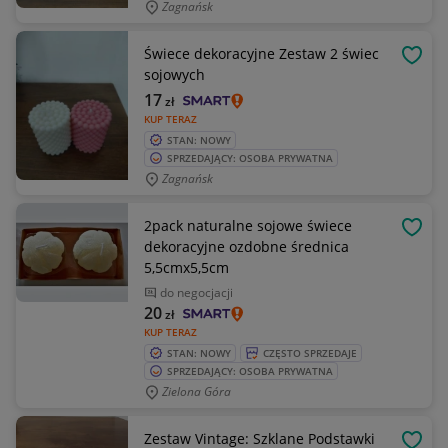
Zagnańsk
Świece dekoracyjne Zestaw 2 świec
OBSE
sojowych
17
zł
KUP TERAZ
STAN: NOWY
SPRZEDAJĄCY: OSOBA PRYWATNA
Zagnańsk
2pack naturalne sojowe świece
OBSE
dekoracyjne ozdobne średnica
5,5cmx5,5cm
do negocjacji
20
zł
KUP TERAZ
STAN: NOWY
CZĘSTO SPRZEDAJE
SPRZEDAJĄCY: OSOBA PRYWATNA
Zielona Góra
Zestaw Vintage: Szklane Podstawki