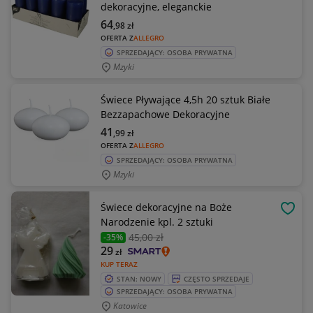
dekoracyjne, eleganckie
64
,98
zł
OFERTA Z
ALLEGRO
SPRZEDAJĄCY: OSOBA PRYWATNA
Mzyki
Świece Pływające 4,5h 20 sztuk Białe
Bezzapachowe Dekoracyjne
41
,99
zł
OFERTA Z
ALLEGRO
SPRZEDAJĄCY: OSOBA PRYWATNA
Mzyki
Świece dekoracyjne na Boże
OBSE
Narodzenie kpl. 2 sztuki
45
,00 zł
-35%
29
zł
KUP TERAZ
STAN: NOWY
CZĘSTO SPRZEDAJE
SPRZEDAJĄCY: OSOBA PRYWATNA
Katowice