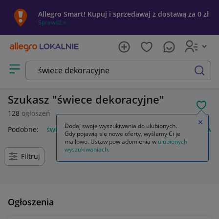
Allegro Smart! Kupuj i sprzedawaj z dostawą za 0 zł
Sprawdź »
Otwórz menu z kategoriami
szukaj
Szukasz
świece dekoracyjne
POL
128
ogłoszeń
Zamkn
Dodaj swoje wyszukiwania do ulubionych.
Podobne:
świece dekoracyjne
dekoracje świece na stół
świ
Gdy pojawią się nowe oferty, wyślemy Ci je
mailowo. Ustaw powiadomienia w
ulubionych
wyszukiwaniach
.
Filtruj
Ogłoszenia