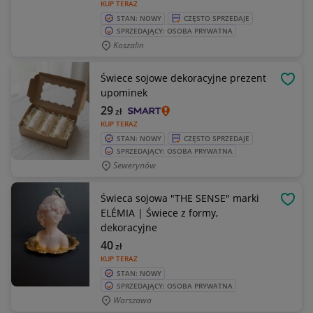
KUP TERAZ
STAN: NOWY
CZĘSTO SPRZEDAJE
SPRZEDAJĄCY: OSOBA PRYWATNA
Koszalin
Świece sojowe dekoracyjne prezent
OBSE
upominek
29
zł
KUP TERAZ
STAN: NOWY
CZĘSTO SPRZEDAJE
SPRZEDAJĄCY: OSOBA PRYWATNA
Sewerynów
Świeca sojowa "THE SENSE" marki
OBSE
ELÉMIA | Świece z formy,
dekoracyjne
40
zł
KUP TERAZ
STAN: NOWY
SPRZEDAJĄCY: OSOBA PRYWATNA
Warszawa