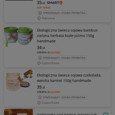
35
zł
KUP TERAZ
SPRZEDAJĄCY: OSOBA PRYWATNA
Pabianice
Ekologiczna świeca sojowa bambus
zielona herbata białe piżmo 150g
handmade
34
zł
OFERTA Z
ALLEGRO
SPRZEDAJĄCY: OSOBA PRYWATNA
Częstochowa
Ekologiczna świeca sojowa czekolada,
wanilia karmel 150g handmade
35
zł
OFERTA Z
ALLEGRO
SPRZEDAJĄCY: OSOBA PRYWATNA
Częstochowa
podstawka pod świece, wazony lub