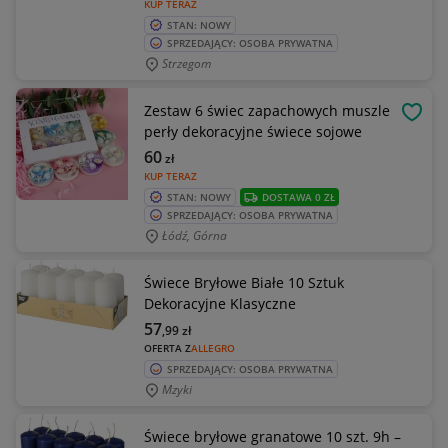
KUP TERAZ
STAN: NOWY
SPRZEDAJĄCY: OSOBA PRYWATNA
Strzegom
Zestaw 6 świec zapachowych muszle
OBSE
perły dekoracyjne świece sojowe
60
zł
KUP TERAZ
STAN: NOWY
DOSTAWA 0 ZŁ
SPRZEDAJĄCY: OSOBA PRYWATNA
Łódź, Górna
Świece Bryłowe Białe 10 Sztuk
Dekoracyjne Klasyczne
57
,99
zł
OFERTA Z
ALLEGRO
SPRZEDAJĄCY: OSOBA PRYWATNA
Mzyki
Świece bryłowe granatowe 10 szt. 9h –