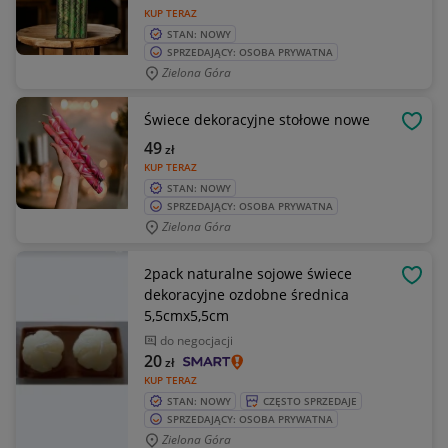
KUP TERAZ
STAN: NOWY
SPRZEDAJĄCY: OSOBA PRYWATNA
Zielona Góra
Świece dekoracyjne stołowe nowe
OBSE
49
zł
KUP TERAZ
STAN: NOWY
SPRZEDAJĄCY: OSOBA PRYWATNA
Zielona Góra
2pack naturalne sojowe świece
OBSE
dekoracyjne ozdobne średnica
5,5cmx5,5cm
do negocjacji
20
zł
KUP TERAZ
STAN: NOWY
CZĘSTO SPRZEDAJE
SPRZEDAJĄCY: OSOBA PRYWATNA
Zielona Góra