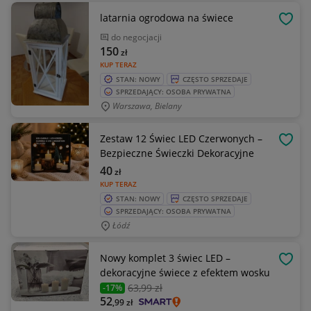
latarnia ogrodowa na świece
OBSE
do negocjacji
150
zł
KUP TERAZ
STAN: NOWY
CZĘSTO SPRZEDAJE
SPRZEDAJĄCY: OSOBA PRYWATNA
Warszawa, Bielany
Zestaw 12 Świec LED Czerwonych –
OBSE
Bezpieczne Świeczki Dekoracyjne
40
zł
KUP TERAZ
STAN: NOWY
CZĘSTO SPRZEDAJE
SPRZEDAJĄCY: OSOBA PRYWATNA
Łódź
Nowy komplet 3 świec LED –
OBSE
dekoracyjne świece z efektem wosku
63
,99 zł
-17%
52
,99
zł