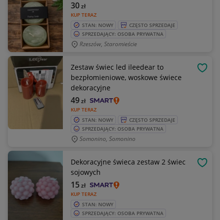
30
zł
KUP TERAZ
STAN: NOWY
CZĘSTO SPRZEDAJE
SPRZEDAJĄCY: OSOBA PRYWATNA
Rzeszów, Staromieście
Zestaw świec led ileedear to
OBSE
bezpłomieniowe, woskowe świece
dekoracyjne
49
zł
KUP TERAZ
STAN: NOWY
CZĘSTO SPRZEDAJE
SPRZEDAJĄCY: OSOBA PRYWATNA
Somonino, Somonino
Dekoracyjne świeca zestaw 2 świec
OBSE
sojowych
15
zł
KUP TERAZ
STAN: NOWY
SPRZEDAJĄCY: OSOBA PRYWATNA