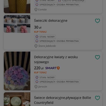
STAN: NOWY
CZĘSTO SPRZEDAJE
SPRZEDAJĄCY: OSOBA PRYWATNA
Łomża
Świeczki dekoracyjne
OBSE
30
zł
KUP TERAZ
STAN: NOWY
SPRZEDAJĄCY: OSOBA PRYWATNA
Stare Jabłonki
Dekoracyjne kwiaty z wosku
OBSE
sojowego
220
zł
KUP TERAZ
STAN: NOWY
SPRZEDAJĄCY: OSOBA PRYWATNA
Jarocin
Świece dekoracyjne,pływające Bollie
OBSE
Countryfield