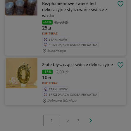
Bezpłomieniowe świece led
OBSE
dekoracyjne stylizowane świece z
wosku
45
,00 zł
-44%
25
zł
KUP TERAZ
STAN: NOWY
SPRZEDAJĄCY: OSOBA PRYWATNA
Młodzieszyn
Złote błyszczące świece dekoracyjne
OBSE
12
,00 zł
-16%
10
zł
KUP TERAZ
STAN: NOWY
SPRZEDAJĄCY: OSOBA PRYWATNA
Dąbrowa Górnicza
Wybierz stronę:
Następna strona
z
3