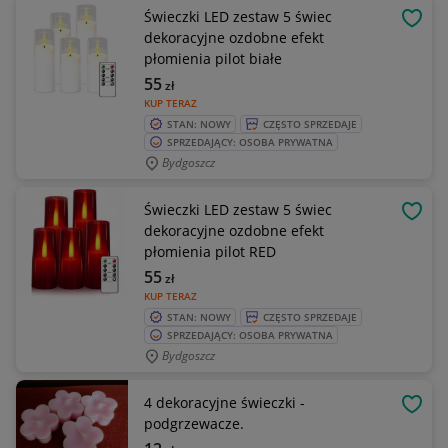
Świeczki LED zestaw 5 świec
OBSE
dekoracyjne ozdobne efekt
płomienia pilot białe
55
zł
KUP TERAZ
STAN: NOWY
CZĘSTO SPRZEDAJE
SPRZEDAJĄCY: OSOBA PRYWATNA
Bydgoszcz
Świeczki LED zestaw 5 świec
OBSE
dekoracyjne ozdobne efekt
płomienia pilot RED
55
zł
KUP TERAZ
STAN: NOWY
CZĘSTO SPRZEDAJE
SPRZEDAJĄCY: OSOBA PRYWATNA
Bydgoszcz
4 dekoracyjne świeczki -
OBSE
podgrzewacze.