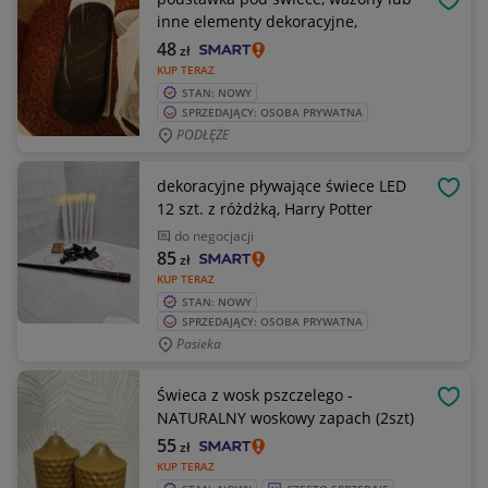
OBSE
inne elementy dekoracyjne,
48
zł
KUP TERAZ
STAN: NOWY
SPRZEDAJĄCY: OSOBA PRYWATNA
PODŁĘŻE
dekoracyjne pływające świece LED
OBSE
12 szt. z różdżką, Harry Potter
do negocjacji
85
zł
KUP TERAZ
STAN: NOWY
SPRZEDAJĄCY: OSOBA PRYWATNA
Pasieka
Świeca z wosk pszczelego -
OBSE
NATURALNY woskowy zapach (2szt)
55
zł
KUP TERAZ