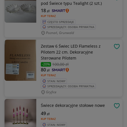
OBSE
pod Świece typu Tealight (2 szt.)
18
zł
KUP TERAZ
CZĘSTO SPRZEDAJE
SPRZEDAJĄCY: OSOBA PRYWATNA
Poznań, Grunwald
Zestaw 6 Świec LED Flameless z
OBSE
Pilotem 22 cm. Dekoracyjne
Sterowane Pilotem
100
,00 zł
-20%
80
zł
KUP TERAZ
STAN: NOWY
SPRZEDAJĄCY: OSOBA PRYWATNA
Gryfice
Świece dekoracyjne stołowe nowe
OBSE
49
zł
KUP TERAZ
STAN: NOWY