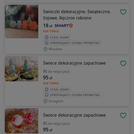
Świeczki dekoracyjne, Świąteczne,
OBSE
Sojowe, Ręcznie robione
18
zł
KUP TERAZ
STAN: NOWY
SPRZEDAJĄCY: OSOBA PRYWATNA
Wrocław
Świece dekoracyjne zapachowe
OBSE
do negocjacji
95
zł
KUP TERAZ
STAN: NOWY
SPRZEDAJĄCY: OSOBA PRYWATNA
Strzegom
Świece dekoracyjne zapachowe
OBSE
do negocjacji
95
zł