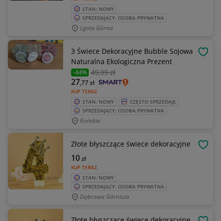
STAN: NOWY
SPRZEDAJĄCY: OSOBA PRYWATNA
Lgota Górna
3 Świece Dekoracyjne Bubble Sojowa
OBSE
Naturalna Ekologiczna Prezent
49
,99 zł
-44%
27
,77
zł
KUP TERAZ
STAN: NOWY
CZĘSTO SPRZEDAJE
SPRZEDAJĄCY: OSOBA PRYWATNA
Końskie
Złote błyszczące świece dekoracyjne
OBSE
10
zł
KUP TERAZ
STAN: NOWY
SPRZEDAJĄCY: OSOBA PRYWATNA
Dąbrowa Górnicza
Złote błyszczące świece dekoracyjne