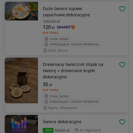
Duże świece sojowe
OBSE
zapachowe,dekoracyjne
130
,00 zł
120
zł
KUP TERAZ
STAN: NOWY
SPRZEDAJĄCY: OSOBA PRYWATNA
Łódź, Górna
Drewniany świecznik stojak na
OBSE
świecę + drewniane krążki
dekoracyjne
35
zł
KUP TERAZ
STAN: NOWY
SPRZEDAJĄCY: OSOBA PRYWATNA
Kępno, Mianowice
Świece dekoracyjne
OBSE
50
,00 zł
do negocjacji
-30%