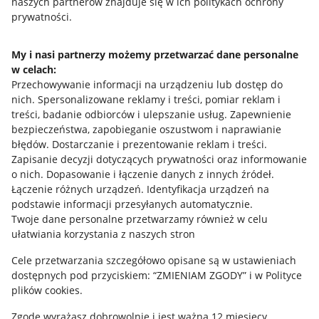
naszych partnerów znajduje się w ich politykach ochrony
prywatności.
Jak to działa
Napisz do nas
My i nasi partnerzy możemy przetwarzać dane personalne
w celach:
Allegro Gadane dla sprzedających
Przechowywanie informacji na urządzeniu lub dostęp do
Allegro Gadane dla kupujących
nich
.
Spersonalizowane reklamy i treści, pomiar reklam i
treści, badanie odbiorców i ulepszanie usług
.
Zapewnienie
Mapa miejscowości
bezpieczeństwa, zapobieganie oszustwom i naprawianie
błędów
.
Dostarczanie i prezentowanie reklam i treści
.
Informacje prawne
Zapisanie decyzji dotyczących prywatności oraz informowanie
o nich
.
Dopasowanie i łączenie danych z innych źródeł
.
Regulamin
Łączenie różnych urządzeń
.
Identyfikacja urządzeń na
podstawie informacji przesyłanych automatycznie
.
Polityka plików "cookies"
Twoje dane personalne przetwarzamy również w celu
ułatwiania korzystania z naszych stron
Ustawienia plików "cookies"
Cele przetwarzania szczegółowo opisane są w ustawieniach
Udostępnianie lokalizacji
dostępnych pod przyciskiem: “ZMIENIAM ZGODY” i w Polityce
Informacje dla Aktu o Usługach Cyfrowych
plików cookies.
Zgodę wyrażasz dobrowolnie i jest ważna 12 miesięcy.