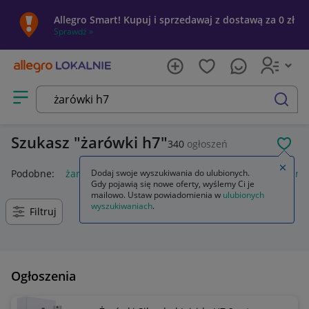
Allegro Smart! Kupuj i sprzedawaj z dostawą za 0 zł
Sprawdź »
Otwórz menu z kategoriami
szukaj
Szukasz
żarówki h7
340
ogłoszeń
POL
Zamkn
Podobne:
żarówki h7 led
Dodaj swoje wyszukiwania do ulubionych.
żarówki h7 philips
kostka do żaró
Gdy pojawią się nowe oferty, wyślemy Ci je
mailowo. Ustaw powiadomienia w
ulubionych
wyszukiwaniach
.
Filtruj
Ogłoszenia