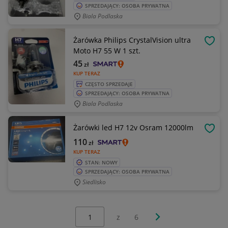
SPRZEDAJĄCY: OSOBA PRYWATNA
Biala Podlaska
Żarówka Philips CrystalVision ultra
OBSE
Moto H7 55 W 1 szt.
45
zł
KUP TERAZ
CZĘSTO SPRZEDAJE
SPRZEDAJĄCY: OSOBA PRYWATNA
Biala Podlaska
Żarówki led H7 12v Osram 12000lm
OBSE
110
zł
KUP TERAZ
STAN: NOWY
SPRZEDAJĄCY: OSOBA PRYWATNA
Siedlisko
Wybierz stronę:
Następna strona
z
6