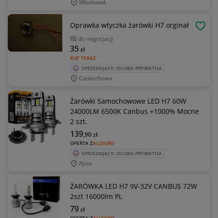
Włocławek
Oprawka wtyczka żarówki H7 orginał
OBSE
do negocjacji
35
zł
KUP TERAZ
SPRZEDAJĄCY: OSOBA PRYWATNA
Częstochowa
Żarówki Samochowowe LED H7 60W
24000LM 6500K Canbus +1000% Mocne
2 szt.
139
,90
zł
OFERTA Z
ALLEGRO
SPRZEDAJĄCY: OSOBA PRYWATNA
Nysa
ŻARÓWKA LED H7 9V-32V CANBUS 72W
2szt 16000lm PL
79
zł