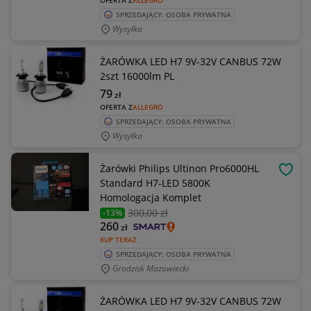
OFERTA Z
ALLEGRO
SPRZEDAJĄCY: OSOBA PRYWATNA
Wysyłka
ŻARÓWKA LED H7 9V-32V CANBUS 72W
2szt 16000lm PL
79
zł
OFERTA Z
ALLEGRO
SPRZEDAJĄCY: OSOBA PRYWATNA
Wysyłka
Żarówki Philips Ultinon Pro6000HL
OBSE
Standard H7-LED 5800K
Homologacja Komplet
300
,00 zł
-13%
260
zł
KUP TERAZ
SPRZEDAJĄCY: OSOBA PRYWATNA
Grodzisk Mazowiecki
ŻARÓWKA LED H7 9V-32V CANBUS 72W