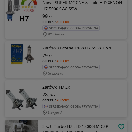
Nowe SUPER MOCNE żarniki HID XENON
H7 5000K AC 55W
99
zł
OFERTA Z
ALLEGRO
SPRZEDAJĄCY: OSOBA PRYWATNA
Włocławek
Żarówka Bosma 1468 H7 55 W 1 szt.
29
zł
OFERTA Z
ALLEGRO
SPRZEDAJĄCY: OSOBA PRYWATNA
Gręzówka
Żarówki H7 2x
28
,94
zł
OFERTA Z
ALLEGRO
SPRZEDAJĄCY: OSOBA PRYWATNA
Stargard
2 szt. Turbo H7 LED 18000LM CSP
OBSE