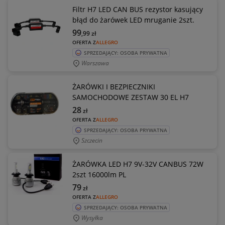
Filtr H7 LED CAN BUS rezystor kasujący
błąd do żarówek LED mruganie 2szt.
99
,99
zł
OFERTA Z
ALLEGRO
SPRZEDAJĄCY: OSOBA PRYWATNA
Warszawa
ŻARÓWKI I BEZPIECZNIKI
SAMOCHODOWE ZESTAW 30 EL H7
28
zł
OFERTA Z
ALLEGRO
SPRZEDAJĄCY: OSOBA PRYWATNA
Szczecin
ŻARÓWKA LED H7 9V-32V CANBUS 72W
2szt 16000lm PL
79
zł
OFERTA Z
ALLEGRO
SPRZEDAJĄCY: OSOBA PRYWATNA
Wysyłka