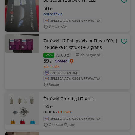
OBSE
50
zł
OGŁOSZENIE
SPRZEDAJĄCY: OSOBA PRYWATNA
Wielka Wieś
Żarówki H7 Philips VisionPlus +60% |
OBSE
2 Pudełka (4 sztuki) + 2 gratis
79
,00 zł
do negocjacji
-25%
59
zł
KUP TERAZ
CZĘSTO SPRZEDAJE
SPRZEDAJĄCY: OSOBA PRYWATNA
Rumia
Żarówki Grundig H7 4 szt.
14
zł
OFERTA Z
ALLEGRO
SPRZEDAJĄCY: OSOBA PRYWATNA
Oborniki Śląskie