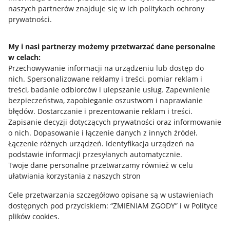
naszych partnerów znajduje się w ich politykach ochrony
prywatności.
Jak to działa
Napisz do nas
My i nasi partnerzy możemy przetwarzać dane personalne
w celach:
Allegro Gadane dla sprzedających
Przechowywanie informacji na urządzeniu lub dostęp do
Allegro Gadane dla kupujących
nich
.
Spersonalizowane reklamy i treści, pomiar reklam i
treści, badanie odbiorców i ulepszanie usług
.
Zapewnienie
Mapa miejscowości
bezpieczeństwa, zapobieganie oszustwom i naprawianie
błędów
.
Dostarczanie i prezentowanie reklam i treści
.
Informacje prawne
Zapisanie decyzji dotyczących prywatności oraz informowanie
o nich
.
Dopasowanie i łączenie danych z innych źródeł
.
Regulamin
Łączenie różnych urządzeń
.
Identyfikacja urządzeń na
podstawie informacji przesyłanych automatycznie
.
Polityka plików "cookies"
Twoje dane personalne przetwarzamy również w celu
ułatwiania korzystania z naszych stron
Ustawienia plików "cookies"
Cele przetwarzania szczegółowo opisane są w ustawieniach
Udostępnianie lokalizacji
dostępnych pod przyciskiem: “ZMIENIAM ZGODY” i w Polityce
Informacje dla Aktu o Usługach Cyfrowych
plików cookies.