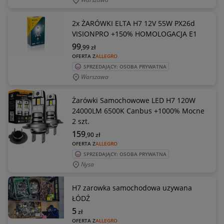
2x ŻARÓWKI ELTA H7 12V 55W PX26d
VISIONPRO +150% HOMOLOGACJA E1
99
,99
zł
OFERTA Z
ALLEGRO
SPRZEDAJĄCY: OSOBA PRYWATNA
Warszawa
Żarówki Samochowowe LED H7 120W
24000LM 6500K Canbus +1000% Mocne
2 szt.
159
,90
zł
OFERTA Z
ALLEGRO
SPRZEDAJĄCY: OSOBA PRYWATNA
Nysa
H7 zarowka samochodowa uzywana
ŁÓDŹ
5
zł
OFERTA Z
ALLEGRO