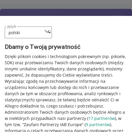
język
Dbamy o Twoją prywatność
Dzięki plikom cookies i technologiom pokrewnym
(np. piksele,
SDK)
oraz przetwarzaniu Twoich danych osobowych
(między
innymi unikalne identyfikatory, dane przeglądarki)
, możemy
zapewnić, że dopasujemy do Ciebie wyświetlane treści.
Wyrażając zgodę na przechowywanie informacji na
urządzeniu końcowym lub dostęp do nich i przetwarzanie
danych (w tym w obszarze profilowania, analiz rynkowych i
statystycznych) sprawiasz, że łatwiej będzie odnaleźć Ci w
Allegro dokładnie to, czego szukasz i potrzebujesz.
Administratorem Twoich danych osobowych będzie Allegro a
w niektórych przypadkach nasi partnerzy (
17
partnerów
), w
tym tzw. “Zaufani Partnerzy IAB Europe” (
9
partnerów
).
Przydatne informacje
Informacja o celach przetwarzania danych osobowych przez