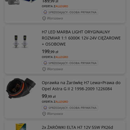
189
,99
zł
OFERTA Z
ALLEGRO
SPRZEDAJĄCY: OSOBA PRYWATNA
Warszawa
H7 LED MARBA LIGHT ORYGINALNY
ROZMIAR 1:1 6000K 12V-24V CIĘŻAROWE
+ OSOBOWE
199
,99
zł
OFERTA Z
ALLEGRO
SPRZEDAJĄCY: OSOBA PRYWATNA
Warszawa
Oprawka na Żarówkę H7 Lewa=Prawa do
Opel Astra G II 2 1998-2009 1226084
99
,99
zł
OFERTA Z
ALLEGRO
SPRZEDAJĄCY: OSOBA PRYWATNA
Warszawa
2x ŻARÓWKI ELTA H7 12V 55W PX26d