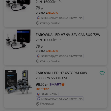
2szt 16000lm PL
79
zł
OFERTA Z
ALLEGRO
SPRZEDAJĄCY: OSOBA PRYWATNA
Piekary Slaskie
ŻARÓWKA LED H7 9V-32V CANBUS 72W
2szt 16000lm PL
79
zł
OFERTA Z
ALLEGRO
SPRZEDAJĄCY: OSOBA PRYWATNA
Piekary Slaskie
ŻARÓWKI LED H7 XSTORM 60W
OBSE
20000lm 6500K CSP
98
,90
zł
KUP TERAZ
STAN: NOWY
SPRZEDAJĄCY: OSOBA PRYWATNA
Warszawa