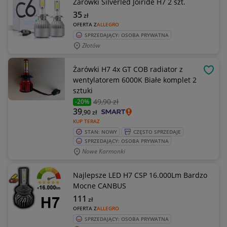
Żarówki Silverled Joiride H7 2 szt.
35
zł
OFERTA Z
ALLEGRO
SPRZEDAJĄCY: OSOBA PRYWATNA
Złotów
Żarówki H7 4x GT COB radiator z
OBSE
wentylatorem 6000K Białe komplet 2
sztuki
49
,90 zł
-20%
39
,90
zł
KUP TERAZ
STAN: NOWY
CZĘSTO SPRZEDAJE
SPRZEDAJĄCY: OSOBA PRYWATNA
Nowe Karmonki
Najlepsze LED H7 CSP 16.000Lm Bardzo
Mocne CANBUS
111
zł
OFERTA Z
ALLEGRO
SPRZEDAJĄCY: OSOBA PRYWATNA