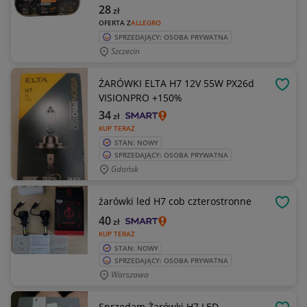
28
zł
OFERTA Z
ALLEGRO
SPRZEDAJĄCY: OSOBA PRYWATNA
Szczecin
ŻARÓWKI ELTA H7 12V 55W PX26d
OBSE
VISIONPRO +150%
34
zł
KUP TERAZ
STAN: NOWY
SPRZEDAJĄCY: OSOBA PRYWATNA
Gdańsk
żarówki led H7 cob czterostronne
OBSE
40
zł
KUP TERAZ
STAN: NOWY
SPRZEDAJĄCY: OSOBA PRYWATNA
Warszawa
Sprzedam Żarówki H7 LED