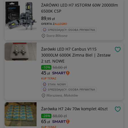
ŻARÓWKI LED H7 XSTORM 60W 20000lm
6500K CSP
89
,99
zł
OFERTA Z
ALLEGRO
SPRZEDAJĄCY: OSOBA PRYWATNA
Stara Miłosna
Żarówki LED H7 Canbus V115
OBSE
30000LM 6000K Zimna Biel | Zestaw
2 szt. NOWE
50
,00 zł
-10%
45
zł
KUP TERAZ
STAN: NOWY
SPRZEDAJĄCY: OSOBA PRYWATNA
Warszawa, Mokotów
Żarówka H7 24v 70w komplet 40szt
OBSE
88
,00 zł
-26%
65
zł
KUP TERAZ