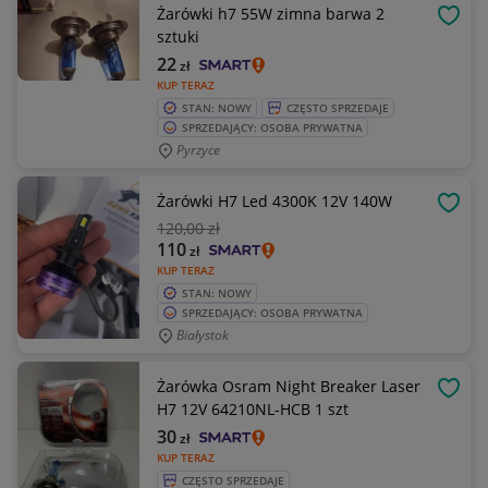
Żarówki h7 55W zimna barwa 2
OBSE
sztuki
22
zł
KUP TERAZ
STAN: NOWY
CZĘSTO SPRZEDAJE
SPRZEDAJĄCY: OSOBA PRYWATNA
Pyrzyce
Żarówki H7 Led 4300K 12V 140W
OBSE
120
,00 zł
110
zł
KUP TERAZ
STAN: NOWY
SPRZEDAJĄCY: OSOBA PRYWATNA
Białystok
Żarówka Osram Night Breaker Laser
OBSE
H7 12V 64210NL-HCB 1 szt
30
zł
KUP TERAZ
CZĘSTO SPRZEDAJE