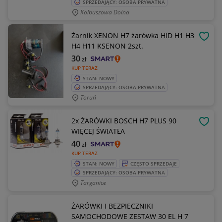
SPRZEDAJĄCY: OSOBA PRYWATNA
Kolbuszowa Dolna
Żarnik XENON H7 żarówka HID H1 H3
OBSE
H4 H11 KSENON 2szt.
30
zł
KUP TERAZ
STAN: NOWY
SPRZEDAJĄCY: OSOBA PRYWATNA
Toruń
2x ŻARÓWKI BOSCH H7 PLUS 90
OBSE
WIĘCEJ ŚWIATŁA
40
zł
KUP TERAZ
STAN: NOWY
CZĘSTO SPRZEDAJE
SPRZEDAJĄCY: OSOBA PRYWATNA
Targanice
ŻARÓWKI I BEZPIECZNIKI
SAMOCHODOWE ZESTAW 30 EL H 7