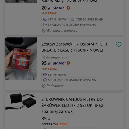
6000K Biały 12V 60W żarówki
20
zł
KUP TERAZ
STAN: NOWY
CZĘSTO SPRZEDAJE
SPRZEDAJĄCY: OSOBA PRYWATNA
Warszawa, Bemowo
Zestaw Żarówek H7 OSRAM NIGHT
OBSE
BREAKER LASER +150% - NOWE!
do negocjacji
95
zł
KUP TERAZ
STAN: NOWY
SPRZEDAJĄCY: OSOBA PRYWATNA
Podzamcze
STEROWNIK CANBUS FILTRY DO
ŻARÓWEK LED H7 2 SZTUKI Błąd
spalonej żarówki
35
zł
OFERTA Z
ALLEGRO