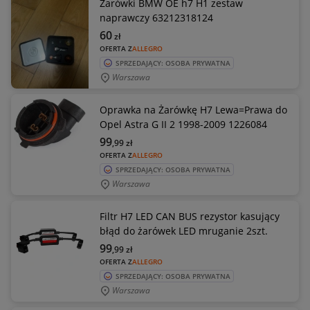
Żarówki BMW OE h7 H1 zestaw
naprawczy 63212318124
60
zł
OFERTA Z
ALLEGRO
SPRZEDAJĄCY: OSOBA PRYWATNA
Warszawa
Oprawka na Żarówkę H7 Lewa=Prawa do
Opel Astra G II 2 1998-2009 1226084
99
,99
zł
OFERTA Z
ALLEGRO
SPRZEDAJĄCY: OSOBA PRYWATNA
Warszawa
Filtr H7 LED CAN BUS rezystor kasujący
błąd do żarówek LED mruganie 2szt.
99
,99
zł
OFERTA Z
ALLEGRO
SPRZEDAJĄCY: OSOBA PRYWATNA
Warszawa