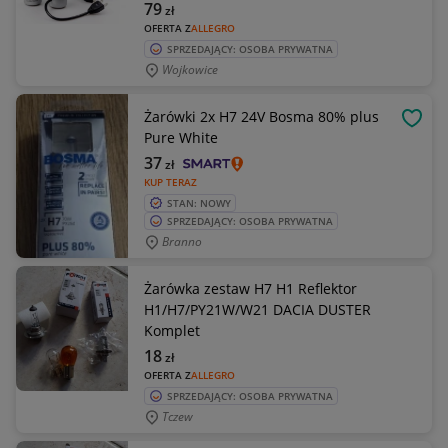
79
zł
OFERTA Z
ALLEGRO
SPRZEDAJĄCY: OSOBA PRYWATNA
Wojkowice
Żarówki 2x H7 24V Bosma 80% plus
OBSE
Pure White
37
zł
KUP TERAZ
STAN: NOWY
SPRZEDAJĄCY: OSOBA PRYWATNA
Branno
Żarówka zestaw H7 H1 Reflektor
H1/H7/PY21W/W21 DACIA DUSTER
Komplet
18
zł
OFERTA Z
ALLEGRO
SPRZEDAJĄCY: OSOBA PRYWATNA
Tczew