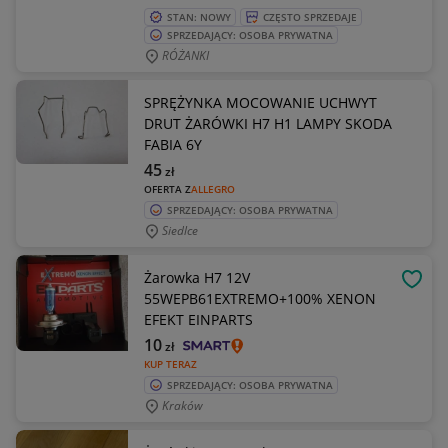
STAN: NOWY
CZĘSTO SPRZEDAJE
SPRZEDAJĄCY: OSOBA PRYWATNA
RÓŻANKI
SPRĘŻYNKA MOCOWANIE UCHWYT
DRUT ŻARÓWKI H7 H1 LAMPY SKODA
FABIA 6Y
45
zł
OFERTA Z
ALLEGRO
SPRZEDAJĄCY: OSOBA PRYWATNA
Siedlce
Żarowka H7 12V
OBSE
55WEPB61EXTREMO+100% XENON
EFEKT EINPARTS
10
zł
KUP TERAZ
SPRZEDAJĄCY: OSOBA PRYWATNA
Kraków