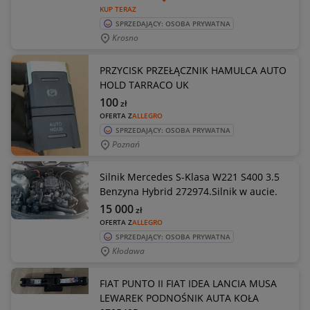
KUP TERAZ
SPRZEDAJĄCY: OSOBA PRYWATNA
Krosno
PRZYCISK PRZEŁĄCZNIK HAMULCA AUTO
HOLD TARRACO UK
100
zł
OFERTA Z
ALLEGRO
SPRZEDAJĄCY: OSOBA PRYWATNA
Poznań
Silnik Mercedes S-Klasa W221 S400 3.5
Benzyna Hybrid 272974.Silnik w aucie.
15 000
zł
OFERTA Z
ALLEGRO
SPRZEDAJĄCY: OSOBA PRYWATNA
Kłodawa
FIAT PUNTO II FIAT IDEA LANCIA MUSA
LEWAREK PODNOŚNIK AUTA KOŁA