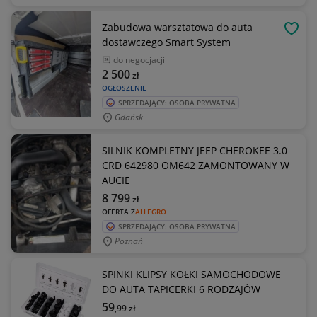
Zabudowa warsztatowa do auta
OBSE
dostawczego Smart System
do negocjacji
2 500
zł
OGŁOSZENIE
SPRZEDAJĄCY: OSOBA PRYWATNA
Gdańsk
SILNIK KOMPLETNY JEEP CHEROKEE 3.0
CRD 642980 OM642 ZAMONTOWANY W
AUCIE
8 799
zł
OFERTA Z
ALLEGRO
SPRZEDAJĄCY: OSOBA PRYWATNA
Poznań
SPINKI KLIPSY KOŁKI SAMOCHODOWE
DO AUTA TAPICERKI 6 RODZAJÓW
59
,99
zł