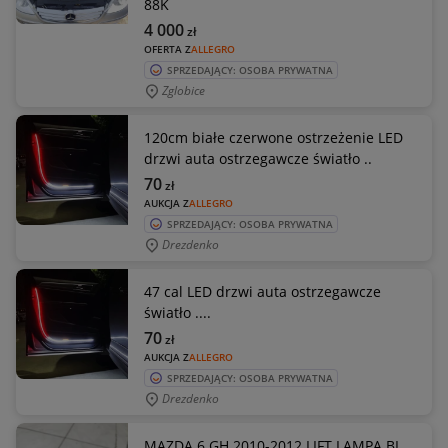
88K
4 000
zł
OFERTA Z
ALLEGRO
SPRZEDAJĄCY: OSOBA PRYWATNA
Zglobice
120cm białe czerwone ostrzeżenie LED
drzwi auta ostrzegawcze światło ..
70
zł
AUKCJA Z
ALLEGRO
SPRZEDAJĄCY: OSOBA PRYWATNA
Drezdenko
47 cal LED drzwi auta ostrzegawcze
światło ....
70
zł
AUKCJA Z
ALLEGRO
SPRZEDAJĄCY: OSOBA PRYWATNA
Drezdenko
MAZDA 6 GH 2010-2012 LIFT LAMPA BI