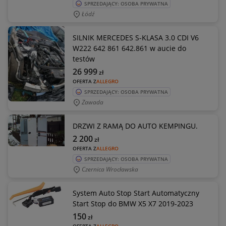
SPRZEDAJĄCY: OSOBA PRYWATNA
Łódź
SILNIK MERCEDES S-KLASA 3.0 CDI V6
W222 642 861 642.861 w aucie do
testów
26 999
zł
OFERTA Z
ALLEGRO
SPRZEDAJĄCY: OSOBA PRYWATNA
Zawada
DRZWI Z RAMĄ DO AUTO KEMPINGU.
2 200
zł
OFERTA Z
ALLEGRO
SPRZEDAJĄCY: OSOBA PRYWATNA
Czernica Wrocławska
System Auto Stop Start Automatyczny
Start Stop do BMW X5 X7 2019-2023
150
zł