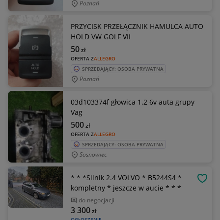
Poznań
PRZYCISK PRZEŁĄCZNIK HAMULCA AUTO
HOLD VW GOLF VII
50
zł
OFERTA Z
ALLEGRO
SPRZEDAJĄCY: OSOBA PRYWATNA
Poznań
03d103374f głowica 1.2 6v auta grupy
Vag
500
zł
OFERTA Z
ALLEGRO
SPRZEDAJĄCY: OSOBA PRYWATNA
Sosnowiec
* * *Silnik 2.4 VOLVO * B5244S4 *
OBSE
kompletny * jeszcze w aucie * * *
do negocjacji
3 300
zł
OGŁOSZENIE