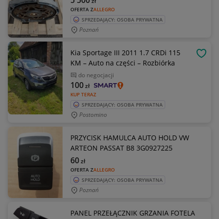
5 500
zł
OFERTA Z
ALLEGRO
SPRZEDAJĄCY: OSOBA PRYWATNA
Poznań
Kia Sportage III 2011 1.7 CRDi 115
OBSE
KM – Auto na części – Rozbiórka
do negocjacji
100
zł
KUP TERAZ
SPRZEDAJĄCY: OSOBA PRYWATNA
Postomino
PRZYCISK HAMULCA AUTO HOLD VW
ARTEON PASSAT B8 3G0927225
60
zł
OFERTA Z
ALLEGRO
SPRZEDAJĄCY: OSOBA PRYWATNA
Poznań
PANEL PRZEŁĄCZNIK GRZANIA FOTELA