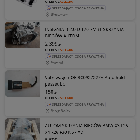
OFERTA Z
ALLEGRO
SPRZEDAJĄCY: OSOBA PRYWATNA
Warszawa
INSIGNIA B 2.0 D 170 7MBT SKRZYNIA
BIEGÓW AUTOM
2 399
zł
OFERTA Z
ALLEGRO
SPRZEDAJĄCY: OSOBA PRYWATNA
Poznań
Volkswagen OE 3C0927227A Auto hold
passat b6
150
zł
OFERTA Z
ALLEGRO
SPRZEDAJĄCY: OSOBA PRYWATNA
Brzeg Dolny
AUTOM SKRZYNIA BIEGÓW BMW X3 F25
X4 F26 F30 N57 XD