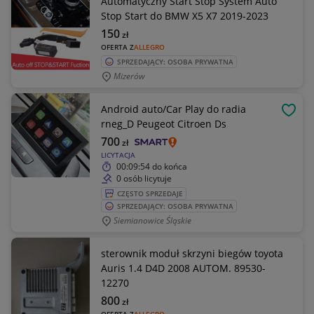
Automatyczny Start Stop System Auto
Stop Start do BMW X5 X7 2019-2023
150
zł
OFERTA Z
ALLEGRO
SPRZEDAJĄCY: OSOBA PRYWATNA
Mizerów
Android auto/Car Play do radia
OBSE
rneg_D Peugeot Citroen Ds
700
zł
LICYTACJA
00:09:54
do końca
0 osób licytuje
CZĘSTO SPRZEDAJE
SPRZEDAJĄCY: OSOBA PRYWATNA
Siemianowice Śląskie
sterownik moduł skrzyni biegów toyota
Auris 1.4 D4D 2008 AUTOM. 89530-
12270
800
zł