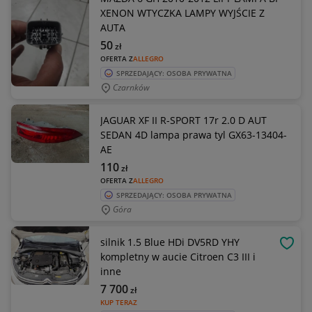
XENON WTYCZKA LAMPY WYJŚCIE Z
AUTA
50
zł
OFERTA Z
ALLEGRO
SPRZEDAJĄCY: OSOBA PRYWATNA
Czarnków
JAGUAR XF II R-SPORT 17r 2.0 D AUT
SEDAN 4D lampa prawa tyl GX63-13404-
AE
110
zł
OFERTA Z
ALLEGRO
SPRZEDAJĄCY: OSOBA PRYWATNA
Góra
silnik 1.5 Blue HDi DV5RD YHY
OBSE
kompletny w aucie Citroen C3 III i
inne
7 700
zł
KUP TERAZ