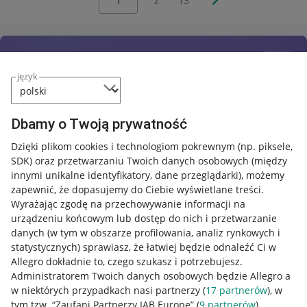
z
13
język
Dbamy o Twoją prywatność
Dzięki plikom cookies i technologiom pokrewnym
(np. piksele,
SDK)
oraz przetwarzaniu Twoich danych osobowych
(między
innymi unikalne identyfikatory, dane przeglądarki)
, możemy
zapewnić, że dopasujemy do Ciebie wyświetlane treści.
Wyrażając zgodę na przechowywanie informacji na
urządzeniu końcowym lub dostęp do nich i przetwarzanie
danych (w tym w obszarze profilowania, analiz rynkowych i
statystycznych) sprawiasz, że łatwiej będzie odnaleźć Ci w
Allegro dokładnie to, czego szukasz i potrzebujesz.
Administratorem Twoich danych osobowych będzie Allegro a
w niektórych przypadkach nasi partnerzy (
17
partnerów
), w
tym tzw. “Zaufani Partnerzy IAB Europe” (
9
partnerów
).