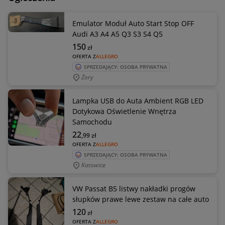
Emulator Moduł Auto Start Stop OFF
Audi A3 A4 A5 Q3 S3 S4 Q5
150
zł
OFERTA Z
ALLEGRO
SPRZEDAJĄCY: OSOBA PRYWATNA
Żory
Lampka USB do Auta Ambient RGB LED
Dotykowa Oświetlenie Wnętrza
Samochodu
22
,99
zł
OFERTA Z
ALLEGRO
SPRZEDAJĄCY: OSOBA PRYWATNA
Katowice
VW Passat B5 listwy nakładki progów
słupków prawe lewe zestaw na całe auto
120
zł
OFERTA Z
ALLEGRO