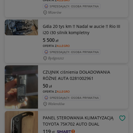
OFERTA Z
ALLEGRO
SPRZEDAJĄCY: OSOBA PRYWATNA
Mizerów
G4la 20 tys km !! Nadal w aucie !! Rio III
i20 i30 silnik kompletny
5 500
zł
OFERTA Z
ALLEGRO
SPRZEDAJĄCY: OSOBA PRYWATNA
Bydgoszcz
CZUJNIK ciśnienia DOŁADOWANIA
RÓŻNE AUTA 0281002961
50
zł
OFERTA Z
ALLEGRO
SPRZEDAJĄCY: OSOBA PRYWATNA
Walendów
PANEL STEROWANIA KLIMATYZACJĄ
OBSE
TOYOTA 75K702 AUTO DUAL
119
zł