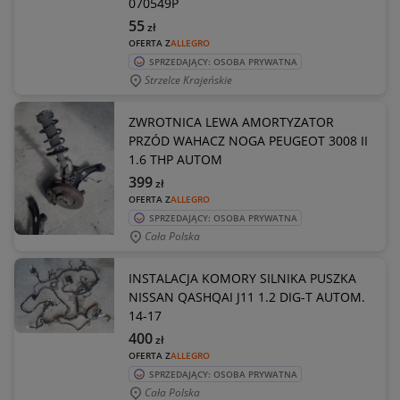
070549P
55
zł
OFERTA Z
ALLEGRO
SPRZEDAJĄCY: OSOBA PRYWATNA
Strzelce Krajeńskie
ZWROTNICA LEWA AMORTYZATOR
PRZÓD WAHACZ NOGA PEUGEOT 3008 II
1.6 THP AUTOM
399
zł
OFERTA Z
ALLEGRO
SPRZEDAJĄCY: OSOBA PRYWATNA
Cała Polska
INSTALACJA KOMORY SILNIKA PUSZKA
NISSAN QASHQAI J11 1.2 DIG-T AUTOM.
14-17
400
zł
OFERTA Z
ALLEGRO
SPRZEDAJĄCY: OSOBA PRYWATNA
Cała Polska