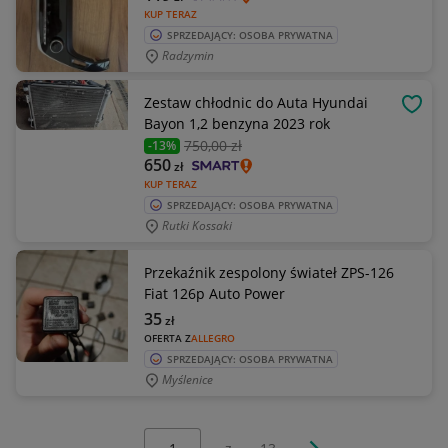
KUP TERAZ
SPRZEDAJĄCY: OSOBA PRYWATNA
Radzymin
Zestaw chłodnic do Auta Hyundai
OBSE
Bayon 1,2 benzyna 2023 rok
750
,00 zł
-13%
650
zł
KUP TERAZ
SPRZEDAJĄCY: OSOBA PRYWATNA
Rutki Kossaki
Przekaźnik zespolony świateł ZPS-126
Fiat 126p Auto Power
35
zł
OFERTA Z
ALLEGRO
SPRZEDAJĄCY: OSOBA PRYWATNA
Myślenice
Wybierz stronę:
Następna strona