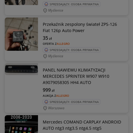
SPRZEDAJĄCY: OSOBA PRYWATNA
Myślenice
Przekaźnik zespolony świateł ZPS-126
Fiat 126p Auto Power
35
zł
OFERTA Z
ALLEGRO
SPRZEDAJĄCY: OSOBA PRYWATNA
Myślenice
PANEL NAWIEWU KLIMATYZACJI
MERCEDES SPRINTER W907 W910
A9079058305 HH4 AUTO
999
zł
AUKCJA Z
ALLEGRO
SPRZEDAJĄCY: OSOBA PRYWATNA
Warszawa
Mercedes COMAND CARPLAY ANDROID
AUTO ntg3 ntg3.5 ntg4.5 ntg5