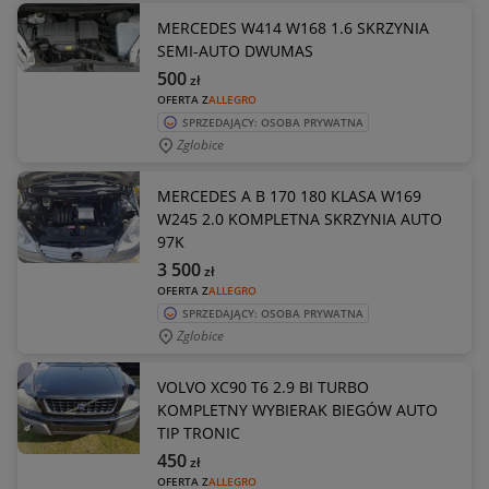
MERCEDES W414 W168 1.6 SKRZYNIA
SEMI-AUTO DWUMAS
500
zł
OFERTA Z
ALLEGRO
SPRZEDAJĄCY: OSOBA PRYWATNA
Zglobice
MERCEDES A B 170 180 KLASA W169
W245 2.0 KOMPLETNA SKRZYNIA AUTO
97K
3 500
zł
OFERTA Z
ALLEGRO
SPRZEDAJĄCY: OSOBA PRYWATNA
Zglobice
VOLVO XC90 T6 2.9 BI TURBO
KOMPLETNY WYBIERAK BIEGÓW AUTO
TIP TRONIC
450
zł
OFERTA Z
ALLEGRO