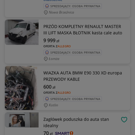
SPRZEDAJĄCY: OSOBA PRYWATNA
Nowa Brzeźnica
PRZÓD KOMPLETNY RENAULT MASTER
III LIFT MASKA BŁOTNIK kasta cale auto
9 999
zł
OFERTA Z
ALLEGRO
SPRZEDAJĄCY: OSOBA PRYWATNA
Łomża
WIAZKA AUTA BMW E90 330 XD europa
PRZEWODY KABLE
600
zł
OFERTA Z
ALLEGRO
SPRZEDAJĄCY: OSOBA PRYWATNA
Kotlin
Zagłówek poduszka do auta stan
OBSE
idealny
70
zł