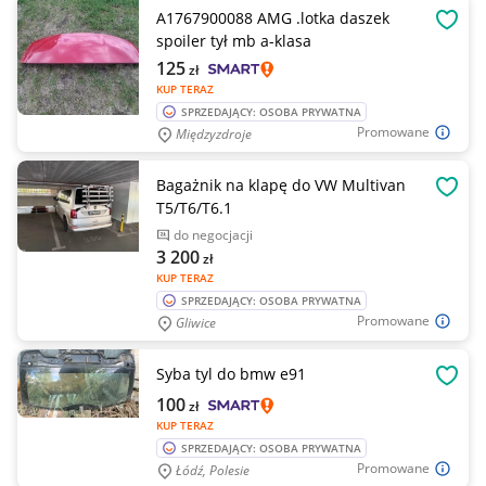
A1767900088 AMG .lotka daszek
OBSE
spoiler tył mb a-klasa
125
zł
KUP TERAZ
SPRZEDAJĄCY: OSOBA PRYWATNA
Promowane
Międzyzdroje
Bagażnik na klapę do VW Multivan
OBSE
T5/T6/T6.1
do negocjacji
3 200
zł
KUP TERAZ
SPRZEDAJĄCY: OSOBA PRYWATNA
Promowane
Gliwice
Syba tyl do bmw e91
OBSE
100
zł
KUP TERAZ
SPRZEDAJĄCY: OSOBA PRYWATNA
Promowane
Łódź, Polesie