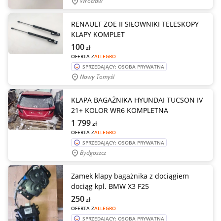
Wrocław
RENAULT ZOE II SIŁOWNIKI TELESKOPY
KLAPY KOMPLET
100
zł
OFERTA Z
ALLEGRO
SPRZEDAJĄCY: OSOBA PRYWATNA
Nowy Tomyśl
KLAPA BAGAŻNIKA HYUNDAI TUCSON IV
21+ KOLOR WR6 KOMPLETNA
1 799
zł
OFERTA Z
ALLEGRO
SPRZEDAJĄCY: OSOBA PRYWATNA
Bydgoszcz
Zamek klapy bagażnika z dociągiem
dociąg kpl. BMW X3 F25
250
zł
OFERTA Z
ALLEGRO
SPRZEDAJĄCY: OSOBA PRYWATNA