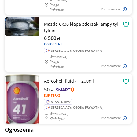
Praga-
Promowane
Południe
Mazda Cx30 klapa zderzak lampy tył
OBSE
tylnie
6 500
zł
OGŁOSZENIE
SPRZEDAJĄCY: OSOBA PRYWATNA
Warszawa,
Praga-
Promowane
Południe
AeroShell fluid 41 200ml
OBSE
50
zł
KUP TERAZ
STAN: NOWY
SPRZEDAJĄCY: OSOBA PRYWATNA
Warszawa ,
Promowane
Białołęka
Ogłoszenia