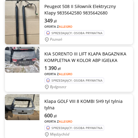
Peugeot 508 II Siłownik Elektryczny
Klapy 9835642580 9835642680
349
zł
OFERTA Z
ALLEGRO
SPRZEDAJĄCY: OSOBA PRYWATNA
Poznań
KIA SORENTO III LIFT KLAPA BAGAZNIKA
KOMPLETNA W KOLOR ABP IGIEŁKA
1 390
zł
OFERTA Z
ALLEGRO
SPRZEDAJĄCY: OSOBA PRYWATNA
Bydgoszcz
Klapa GOLF VIII 8 KOMBI 5H9 tyl tylnia
tylna
600
zł
OFERTA Z
ALLEGRO
SPRZEDAJĄCY: OSOBA PRYWATNA
Międzychód