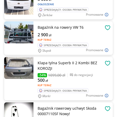
OGŁOSZENIE
SPRZEDAJĄCY: OSOBA PRYWATNA
Promowane
Żerków
Bagażnik na rowery VW T6
OBSE
2 900
zł
KUP TERAZ
SPRZEDAJĄCY: OSOBA PRYWATNA
Promowane
Słupsk
Klapa tylna Superb II 2 Kombi BEZ
OBSE
KOROZJI
1099
,00 zł
do negocjacji
-54%
500
zł
KUP TERAZ
SPRZEDAJĄCY: OSOBA PRYWATNA
Promowane
Marki
Bagażnik rowerowy uchwyt Skoda
OBSE
000071105F Nowy!