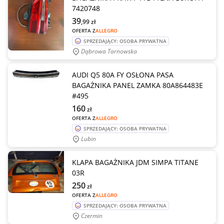
7420748
39
,99
zł
OFERTA Z
ALLEGRO
SPRZEDAJĄCY: OSOBA PRYWATNA
Dąbrowa Tarnowska
AUDI Q5 80A FY OSŁONA PASA
BAGAŻNIKA PANEL ZAMKA 80A864483E
#495
160
zł
OFERTA Z
ALLEGRO
SPRZEDAJĄCY: OSOBA PRYWATNA
Lubin
KLAPA BAGAŻNIKA JDM SIMPA TITANE
03R
250
zł
OFERTA Z
ALLEGRO
SPRZEDAJĄCY: OSOBA PRYWATNA
Czermin