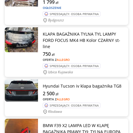
1 799
zł
OGŁOSZENIE
SPRZEDAJĄCY: OSOBA PRYWATNA
Bydgoszcz
KLAPA BAGAŻNIKA TYLNA TYL LAMPY
FORD FOCUS MK4 HB Kolor CZARNY st-
line
750
zł
OFERTA Z
ALLEGRO
SPRZEDAJĄCY: OSOBA PRYWATNA
Izbica Kujawska
Hyundai Tucson iv klapa bagażnika TG8
2 500
zł
OFERTA Z
ALLEGRO
SPRZEDAJĄCY: OSOBA PRYWATNA
Kłodawa
BMW F39 X2 LAMPA LED W KLAPĘ
BAGAŻNIKA PRAWY TYŁ TYLNA EUROPA