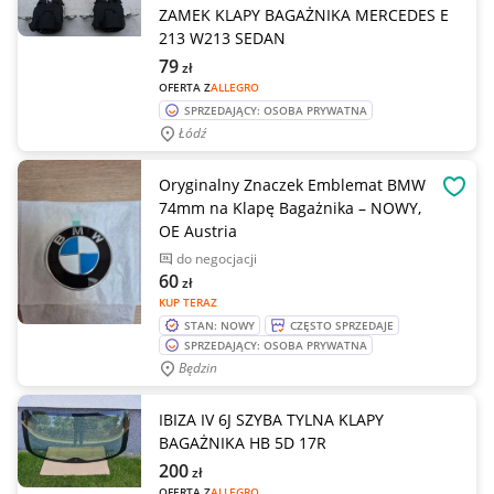
ZAMEK KLAPY BAGAŻNIKA MERCEDES E
213 W213 SEDAN
79
zł
OFERTA Z
ALLEGRO
SPRZEDAJĄCY: OSOBA PRYWATNA
Łódź
Oryginalny Znaczek Emblemat BMW
OBSE
74mm na Klapę Bagażnika – NOWY,
OE Austria
do negocjacji
60
zł
KUP TERAZ
STAN: NOWY
CZĘSTO SPRZEDAJE
SPRZEDAJĄCY: OSOBA PRYWATNA
Będzin
IBIZA IV 6J SZYBA TYLNA KLAPY
BAGAŻNIKA HB 5D 17R
200
zł
OFERTA Z
ALLEGRO