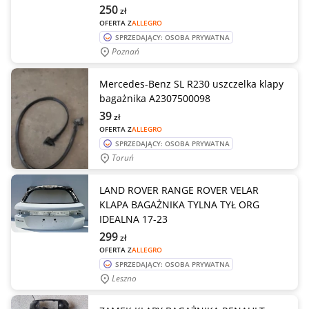
250
zł
OFERTA Z
ALLEGRO
SPRZEDAJĄCY: OSOBA PRYWATNA
Poznań
Mercedes-Benz SL R230 uszczelka klapy
bagażnika A2307500098
39
zł
OFERTA Z
ALLEGRO
SPRZEDAJĄCY: OSOBA PRYWATNA
Toruń
LAND ROVER RANGE ROVER VELAR
KLAPA BAGAŻNIKA TYLNA TYŁ ORG
IDEALNA 17-23
299
zł
OFERTA Z
ALLEGRO
SPRZEDAJĄCY: OSOBA PRYWATNA
Leszno