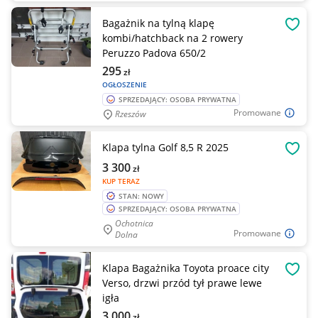
Bagażnik na tylną klapę
OBSE
kombi/hatchback na 2 rowery
Peruzzo Padova 650/2
295
zł
OGŁOSZENIE
SPRZEDAJĄCY: OSOBA PRYWATNA
Promowane
Rzeszów
Klapa tylna Golf 8,5 R 2025
OBSE
3 300
zł
KUP TERAZ
STAN: NOWY
SPRZEDAJĄCY: OSOBA PRYWATNA
Ochotnica
Promowane
Dolna
Klapa Bagażnika Toyota proace city
OBSE
Verso, drzwi przód tył prawe lewe
igła
3 000
zł