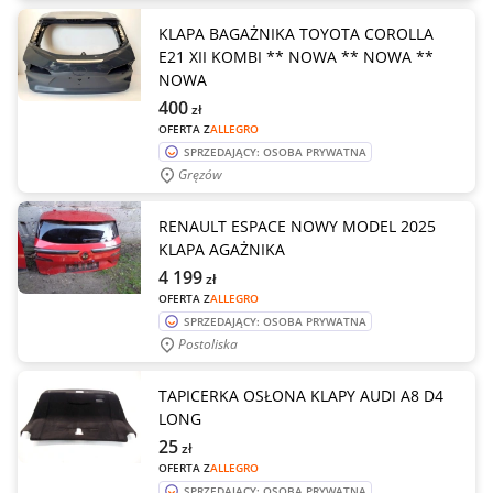
KLAPA BAGAŻNIKA TOYOTA COROLLA
E21 XII KOMBI ** NOWA ** NOWA **
NOWA
400
zł
OFERTA Z
ALLEGRO
SPRZEDAJĄCY: OSOBA PRYWATNA
Gręzów
RENAULT ESPACE NOWY MODEL 2025
KLAPA AGAŻNIKA
4 199
zł
OFERTA Z
ALLEGRO
SPRZEDAJĄCY: OSOBA PRYWATNA
Postoliska
TAPICERKA OSŁONA KLAPY AUDI A8 D4
LONG
25
zł
OFERTA Z
ALLEGRO
SPRZEDAJĄCY: OSOBA PRYWATNA