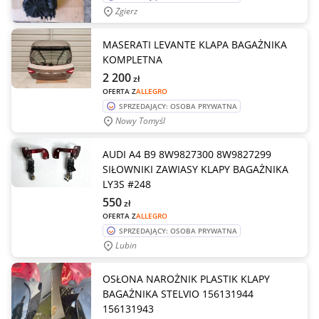
Zgierz
MASERATI LEVANTE KLAPA BAGAŻNIKA
KOMPLETNA
2 200
zł
OFERTA Z
ALLEGRO
SPRZEDAJĄCY: OSOBA PRYWATNA
Nowy Tomyśl
AUDI A4 B9 8W9827300 8W9827299
SIŁOWNIKI ZAWIASY KLAPY BAGAŻNIKA
LY3S #248
550
zł
OFERTA Z
ALLEGRO
SPRZEDAJĄCY: OSOBA PRYWATNA
Lubin
OSŁONA NAROŻNIK PLASTIK KLAPY
BAGAŻNIKA STELVIO 156131944
156131943