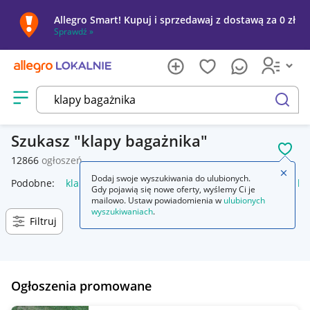
Allegro Smart! Kupuj i sprzedawaj z dostawą za 0 zł
Sprawdź »
Otwórz menu z kategoriami
szukaj
Szukasz
klapy bagażnika
POL
12866
ogłoszeń
Zamkn
Dodaj swoje wyszukiwania do ulubionych.
Podobne:
klapy bagażnika
automatyczne otwieranie klapy ba
Gdy pojawią się nowe oferty, wyślemy Ci je
mailowo. Ustaw powiadomienia w
ulubionych
wyszukiwaniach
.
Filtruj
Ogłoszenia promowane