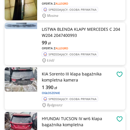
OFERTA Z
ALLEGRO
SPRZEDAJĄCY: OSOBA PRYWATNA
Mosina
LISTWA BLENDA KLAPY MERCEDES C 204
W204 2047400993
99
zł
OFERTA Z
ALLEGRO
SPRZEDAJĄCY: OSOBA PRYWATNA
Łódź
KIA Sorento III klapa bagażnika
OBSE
kompletna kamera
1 390
zł
OGŁOSZENIE
SPRZEDAJĄCY: OSOBA PRYWATNA
Bydgoszcz
HYUNDAI TUCSON IV wr6 klapa
OBSE
bagażnika kompletna