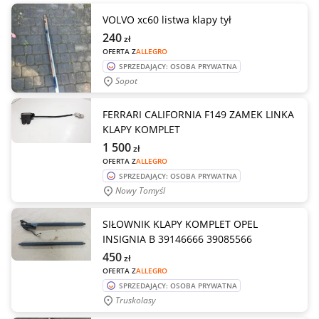
VOLVO xc60 listwa klapy tył
240
zł
OFERTA Z
ALLEGRO
SPRZEDAJĄCY: OSOBA PRYWATNA
Sopot
FERRARI CALIFORNIA F149 ZAMEK LINKA
KLAPY KOMPLET
1 500
zł
OFERTA Z
ALLEGRO
SPRZEDAJĄCY: OSOBA PRYWATNA
Nowy Tomyśl
SIŁOWNIK KLAPY KOMPLET OPEL
INSIGNIA B 39146666 39085566
450
zł
OFERTA Z
ALLEGRO
SPRZEDAJĄCY: OSOBA PRYWATNA
Truskolasy