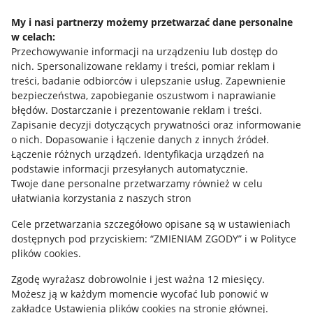
Napisz do nas
My i nasi partnerzy możemy przetwarzać dane personalne
w celach:
Allegro Gadane dla sprzedających
Przechowywanie informacji na urządzeniu lub dostęp do
Allegro Gadane dla kupujących
nich
.
Spersonalizowane reklamy i treści, pomiar reklam i
treści, badanie odbiorców i ulepszanie usług
.
Zapewnienie
Mapa miejscowości
bezpieczeństwa, zapobieganie oszustwom i naprawianie
błędów
.
Dostarczanie i prezentowanie reklam i treści
.
Informacje prawne
Zapisanie decyzji dotyczących prywatności oraz informowanie
o nich
.
Dopasowanie i łączenie danych z innych źródeł
.
Regulamin
Łączenie różnych urządzeń
.
Identyfikacja urządzeń na
podstawie informacji przesyłanych automatycznie
.
Polityka plików "cookies"
Twoje dane personalne przetwarzamy również w celu
ułatwiania korzystania z naszych stron
Ustawienia plików "cookies"
Cele przetwarzania szczegółowo opisane są w ustawieniach
Udostępnianie lokalizacji
dostępnych pod przyciskiem: “ZMIENIAM ZGODY” i w Polityce
Informacje dla Aktu o Usługach Cyfrowych
plików cookies.
Zgodę wyrażasz dobrowolnie i jest ważna 12 miesięcy.
Pobierz aplikację
Możesz ją w każdym momencie wycofać lub ponowić w
zakładce
Ustawienia plików cookies
na stronie głównej.