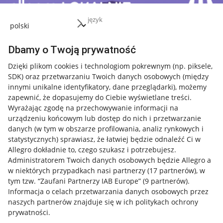
język
Dbamy o Twoją prywatność
Dzięki plikom cookies i technologiom pokrewnym
(np. piksele,
SDK)
oraz przetwarzaniu Twoich danych osobowych
(między
innymi unikalne identyfikatory, dane przeglądarki)
, możemy
zapewnić, że dopasujemy do Ciebie wyświetlane treści.
Wyrażając zgodę na przechowywanie informacji na
urządzeniu końcowym lub dostęp do nich i przetwarzanie
danych (w tym w obszarze profilowania, analiz rynkowych i
statystycznych) sprawiasz, że łatwiej będzie odnaleźć Ci w
Allegro dokładnie to, czego szukasz i potrzebujesz.
Administratorem Twoich danych osobowych będzie Allegro a
w niektórych przypadkach nasi partnerzy (
17
partnerów
), w
tym tzw. “Zaufani Partnerzy IAB Europe” (
9
partnerów
).
Przydatne informacje
Informacja o celach przetwarzania danych osobowych przez
naszych partnerów znajduje się w ich politykach ochrony
prywatności.
Jak to działa