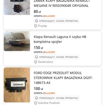
ZAMEK KLAPY BAGAŻNIKA RENAULT
MEGANE IV 905039004R ORYGINAŁ
80
zł
OFERTA Z
ALLEGRO
SPRZEDAJĄCY: OSOBA PRYWATNA
Przylep
Klapa Renault Laguna II szyba HB
kompletna spojler
150
zł
OFERTA Z
ALLEGRO
SPRZEDAJĄCY: OSOBA PRYWATNA
Świebodzice
FORD EDGE PRZEDLIFT MODUL
STEROWNIK KLAPY BAGAZNIKA DG9T-
14B673-AX
100
zł
OFERTA Z
ALLEGRO
SPRZEDAJĄCY: OSOBA PRYWATNA
Sokołów Podlaski