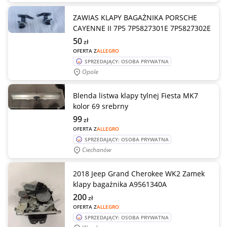
ZAWIAS KLAPY BAGAŻNIKA PORSCHE
CAYENNE II 7P5 7P5827301E 7P5827302E
50
zł
OFERTA Z
ALLEGRO
SPRZEDAJĄCY: OSOBA PRYWATNA
Opole
Blenda listwa klapy tylnej Fiesta MK7
kolor 69 srebrny
99
zł
OFERTA Z
ALLEGRO
SPRZEDAJĄCY: OSOBA PRYWATNA
Ciechanów
2018 Jeep Grand Cherokee WK2 Zamek
klapy bagażnika A9561340A
200
zł
OFERTA Z
ALLEGRO
SPRZEDAJĄCY: OSOBA PRYWATNA