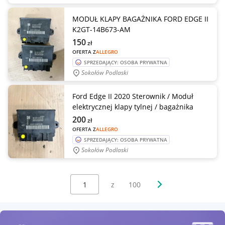
MODUŁ KLAPY BAGAŻNIKA FORD EDGE II
K2GT-14B673-AM
150
zł
OFERTA Z
ALLEGRO
SPRZEDAJĄCY: OSOBA PRYWATNA
Sokołów Podlaski
Ford Edge II 2020 Sterownik / Moduł
elektrycznej klapy tylnej / bagażnika
200
zł
OFERTA Z
ALLEGRO
SPRZEDAJĄCY: OSOBA PRYWATNA
Sokołów Podlaski
Wybierz stronę:
Następna strona
z
100