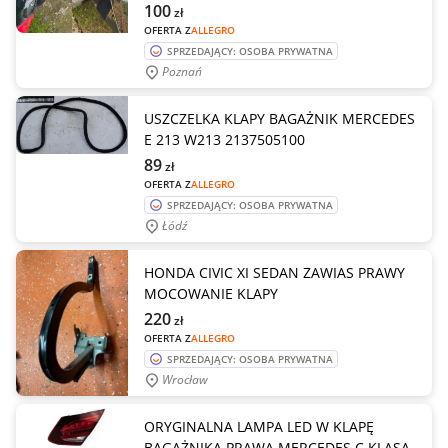
100
zł
OFERTA Z
ALLEGRO
SPRZEDAJĄCY: OSOBA PRYWATNA
Poznań
USZCZELKA KLAPY BAGAŻNIK MERCEDES
E 213 W213 2137505100
89
zł
OFERTA Z
ALLEGRO
SPRZEDAJĄCY: OSOBA PRYWATNA
Łódź
HONDA CIVIC XI SEDAN ZAWIAS PRAWY
MOCOWANIE KLAPY
220
zł
OFERTA Z
ALLEGRO
SPRZEDAJĄCY: OSOBA PRYWATNA
Wrocław
ORYGINALNA LAMPA LED W KLAPĘ
BAGAŻNIKA PRAWA MERCEDES C KLASA