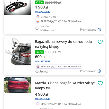
2200
,00 zł
-13%
1 900
zł
OGŁOSZENIE
STAN: NOWY
SPRZEDAJĄCY: OSOBA PRYWATNA
Gorzów
Promowane
Wielkopolski
Bagażnik na rowery do samochodu
OBSE
na tylną klapę.
1000
,00 zł
-40%
600
zł
OGŁOSZENIE
SPRZEDAJĄCY: OSOBA PRYWATNA
Promowane
Rawicz
Mazda 3 klapa bagażnika zderzak tył
OBSE
lampy tył
4 900
zł
OGŁOSZENIE
SPRZEDAJĄCY: OSOBA PRYWATNA
Warszawa,