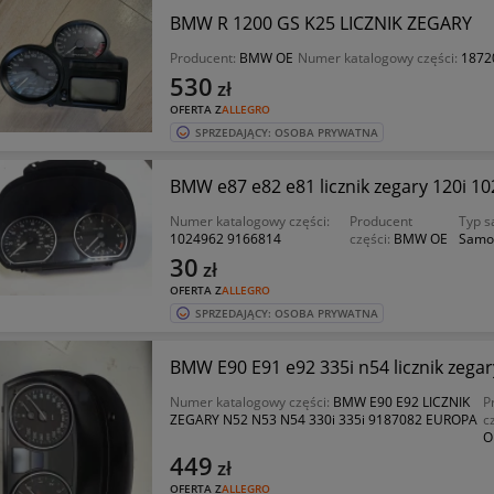
BMW R 1200 GS K25 LICZNIK ZEGARY
Producent:
BMW OE
Numer katalogowy części:
1872
530
zł
OFERTA Z
ALLEGRO
SPRZEDAJĄCY: OSOBA PRYWATNA
BMW e87 e82 e81 licznik zegary 120i 1
Numer katalogowy części:
Producent
Typ 
1024962 9166814
części:
BMW OE
Samo
30
zł
OFERTA Z
ALLEGRO
SPRZEDAJĄCY: OSOBA PRYWATNA
BMW E90 E91 e92 335i n54 licznik zeg
Numer katalogowy części:
BMW E90 E92 LICZNIK
P
ZEGARY N52 N53 N54 330i 335i 9187082 EUROPA
c
O
449
zł
OFERTA Z
ALLEGRO