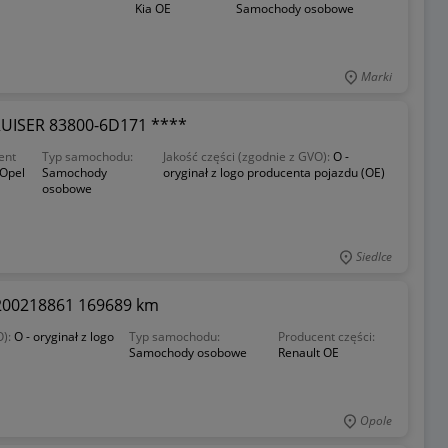
Kia OE
Samochody osobowe
Marki
UISER 83800-6D171 ****
ent
Typ samochodu:
Jakość części (zgodnie z GVO):
O -
Opel
Samochody
oryginał z logo producenta pojazdu (OE)
osobowe
Siedlce
8200218861 169689 km
O):
O - oryginał z logo
Typ samochodu:
Producent części:
Samochody osobowe
Renault OE
Opole