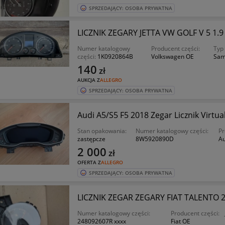
SPRZEDAJĄCY: OSOBA PRYWATNA
LICZNIK ZEGARY JETTA VW GOLF V 5 1.9 
Numer katalogowy
Producent części:
Typ
części:
1K0920864B
Volkswagen OE
Sam
140
zł
AUKCJA Z
ALLEGRO
SPRZEDAJĄCY: OSOBA PRYWATNA
Audi A5/S5 F5 2018 Zegar Licznik Virt
Stan opakowania:
Numer katalogowy części:
Pr
zastępcze
8W5920890D
Au
2 000
zł
OFERTA Z
ALLEGRO
SPRZEDAJĄCY: OSOBA PRYWATNA
LICZNIK ZEGAR ZEGARY FIAT TALENTO 2.
Numer katalogowy części:
Producent części:
248092607R xxxx
Fiat OE