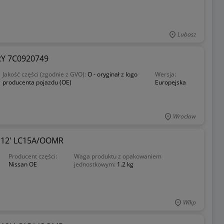
Lubasz
RY 7C0920749
Jakość części (zgodnie z GVO):
O - oryginał z logo
Wersja:
producenta pojazdu (OE)
Europejska
Wrocław
 12' LC15A/OOMR
Producent części:
Waga produktu z opakowaniem
Nissan OE
jednostkowym:
1.2 kg
Wlkp