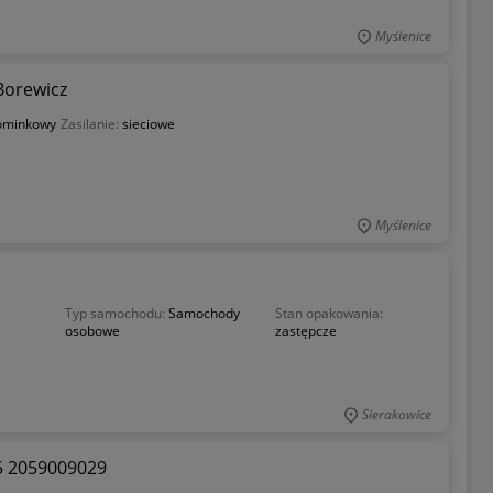
Myślenice
Borewicz
ominkowy
Zasilanie:
sieciowe
Myślenice
Typ samochodu:
Samochody
Stan opakowania:
osobowe
zastępcze
Sierakowice
5 2059009029