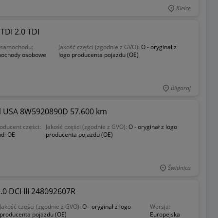
Kielce
TDI 2.0 TDI
 samochodu:
Jakość części (zgodnie z GVO):
O - oryginał z
ochody osobowe
logo producenta pojazdu (OE)
Biłgoraj
ual USA 8W5920890D 57.600 km
oducent części:
Jakość części (zgodnie z GVO):
O - oryginał z logo
di OE
producenta pojazdu (OE)
Świdnica
0 DCI III 248092607R
Jakość części (zgodnie z GVO):
O - oryginał z logo
Wersja:
producenta pojazdu (OE)
Europejska