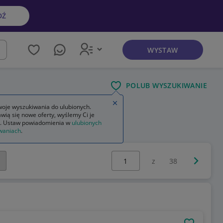
DŹ
WYSTAW
kaj
POLUB WYSZUKIWANIE
Zamknij wskazówkę
oje wyszukiwania do ulubionych.
wią się nowe oferty, wyślemy Ci je
. Ustaw powiadomienia w
ulubionych
k zegary ford c-max
waniach
.
Wybierz stronę:
Następna 
z
38