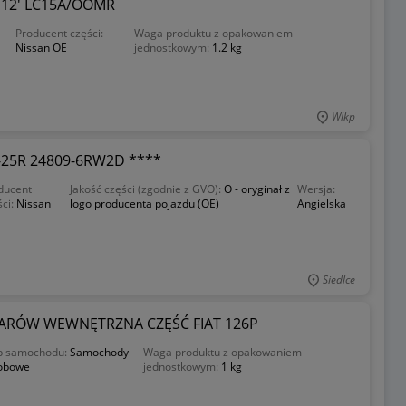
 12' LC15A/OOMR
Producent części:
Waga produktu z opakowaniem
Nissan OE
jednostkowym:
1.2 kg
Wlkp
2-25R 24809-6RW2D ****
ducent
Jakość części (zgodnie z GVO):
O - oryginał z
Wersja:
ści:
Nissan
logo producenta pojazdu (OE)
Angielska
Siedlce
ARÓW WEWNĘTRZNA CZĘŚĆ FIAT 126P
p samochodu:
Samochody
Waga produktu z opakowaniem
obowe
jednostkowym:
1 kg