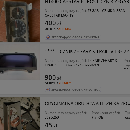
NT400 CABSTAR EURO5 LICZNIK ZEGAR
Numer katalogowy części:
ZEGAR LICZNIK NISSAN
CABSTAR MAXITY
400
zł
OFERTA Z
ALLEGRO
SPRZEDAJĄCY: OSOBA PRYWATNA
**** LICZNIK ZEGARY X-TRAIL IV T33 2
Numer katalogowy części:
LICZNIK ZEGARY X-
Pro
TRAIL IV T33 22-25R 24809-6RW2D
czę
OE
900
zł
OFERTA Z
ALLEGRO
SPRZEDAJĄCY: OSOBA PRYWATNA
ORYGINALNA OBUDOWA LICZNIKA ZEG
Numer katalogowy części:
Producent części:
Ty
7535269
Fiat OE
os
45
zł