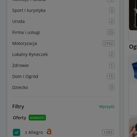
Sport i turystyka
3
Uroda
2
Firma i usługi
23
Motoryzacja
2162
Og
Lokalny Ryneczek
2
Zdrowie
1
Dom i Ogród
15
Dziecko
3
Filtry
Wyczyść
Oferty
NOWOŚĆ!
z Allegro
1283