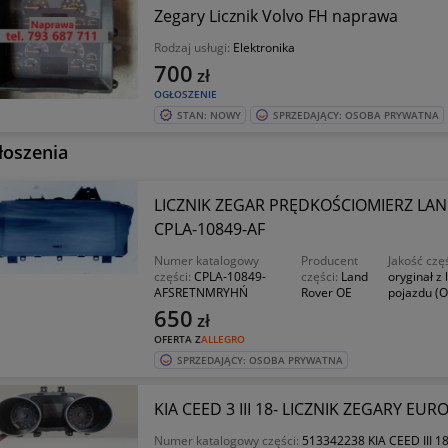
Zegary Licznik Volvo FH naprawa
Rodzaj usługi:
Elektronika
700
zł
OGŁOSZENIE
STAN: NOWY
SPRZEDAJĄCY: OSOBA PRYWATNA
łoszenia
LICZNIK ZEGAR PRĘDKOŚCIOMIERZ LA
CPLA-10849-AF
Numer katalogowy
Producent
Jakość czę
części:
CPLA-10849-
części:
Land
oryginał z
AFSRETNMRYHŃ
Rover OE
pojazdu (O
650
zł
OFERTA Z
ALLEGRO
SPRZEDAJĄCY: OSOBA PRYWATNA
KIA CEED 3 III 18- LICZNIK ZEGARY E
Numer katalogowy części:
513342238 KIA CEED III 1