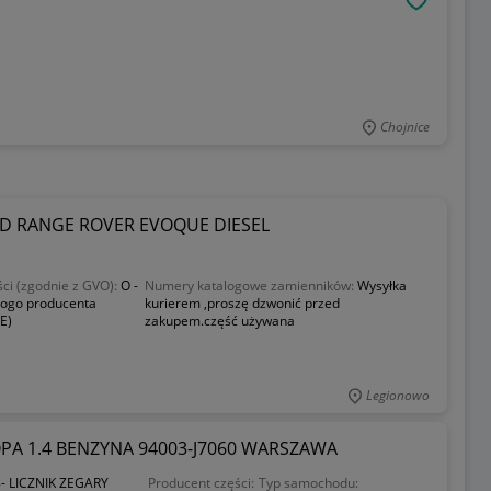
OBSERWU
Chojnice
ND RANGE ROVER EVOQUE DIESEL
ści (zgodnie z GVO):
O -
Numery katalogowe zamienników:
Wysyłka
 logo producenta
kurierem ,proszę dzwonić przed
E)
zakupem.część używana
Legionowo
UROPA 1.4 BENZYNA 94003-J7060 WARSZAWA
8- LICZNIK ZEGARY
Producent części:
Typ samochodu: