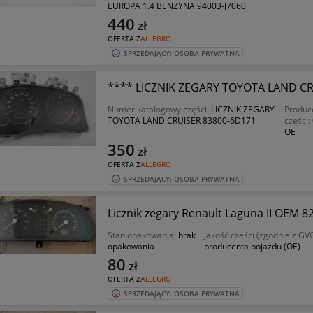
EUROPA 1.4 BENZYNA 94003-J7060
440
zł
OFERTA Z
ALLEGRO
SPRZEDAJĄCY: OSOBA PRYWATNA
**** LICZNIK ZEGARY TOYOTA LAND CR
Numer katalogowy części:
LICZNIK ZEGARY
Produc
TOYOTA LAND CRUISER 83800-6D171
części:
OE
350
zł
OFERTA Z
ALLEGRO
SPRZEDAJĄCY: OSOBA PRYWATNA
Licznik zegary Renault Laguna II OEM 
Stan opakowania:
brak
Jakość części (zgodnie z GV
opakowania
producenta pojazdu (OE)
80
zł
OFERTA Z
ALLEGRO
SPRZEDAJĄCY: OSOBA PRYWATNA