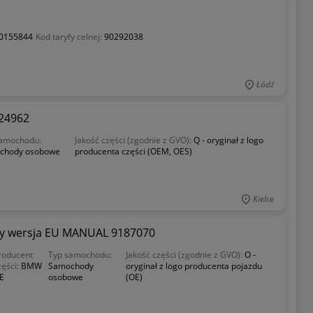
0155844
Kod taryfy celnej:
90292038
Łódź
024962
samochodu:
Jakość części (zgodnie z GVO):
Q - oryginał z logo
chody osobowe
producenta części (OEM, OES)
Kielce
ary wersja EU MANUAL 9187070
roducent
Typ samochodu:
Jakość części (zgodnie z GVO):
O -
zęści:
BMW
Samochody
oryginał z logo producenta pojazdu
E
osobowe
(OE)