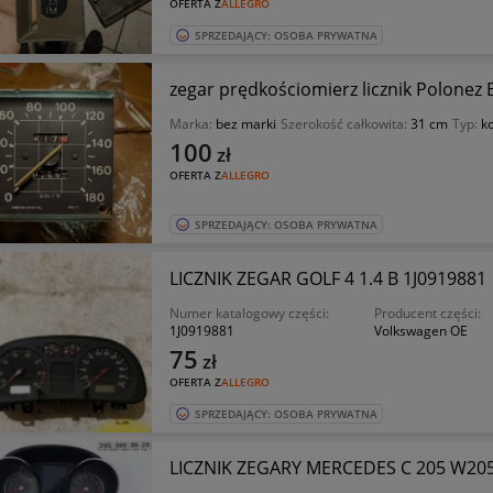
OFERTA Z
ALLEGRO
SPRZEDAJĄCY: OSOBA PRYWATNA
zegar prędkościomierz licznik Polonez 
Marka:
bez marki
Szerokość całkowita:
31 cm
Typ:
k
100
zł
OFERTA Z
ALLEGRO
SPRZEDAJĄCY: OSOBA PRYWATNA
LICZNIK ZEGAR GOLF 4 1.4 B 1J0919881
Numer katalogowy części:
Producent części:
1J0919881
Volkswagen OE
75
zł
OFERTA Z
ALLEGRO
SPRZEDAJĄCY: OSOBA PRYWATNA
LICZNIK ZEGARY MERCEDES C 205 W20