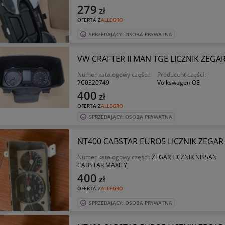
279
zł
OFERTA Z
ALLEGRO
SPRZEDAJĄCY: OSOBA PRYWATNA
VW CRAFTER II MAN TGE LICZNIK ZEGA
Numer katalogowy części:
Producent części:
7C0320749
Volkswagen OE
400
zł
OFERTA Z
ALLEGRO
SPRZEDAJĄCY: OSOBA PRYWATNA
NT400 CABSTAR EURO5 LICZNIK ZEGAR
Numer katalogowy części:
ZEGAR LICZNIK NISSAN
CABSTAR MAXITY
400
zł
OFERTA Z
ALLEGRO
SPRZEDAJĄCY: OSOBA PRYWATNA