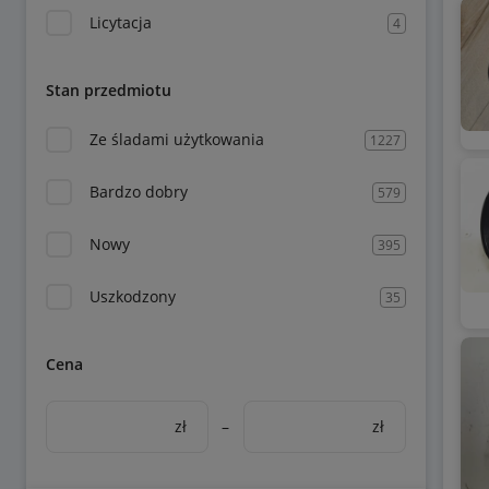
Licytacja
4
Stan przedmiotu
Ze śladami użytkowania
1227
Bardzo dobry
579
Nowy
395
Uszkodzony
35
Cena
zł
–
zł