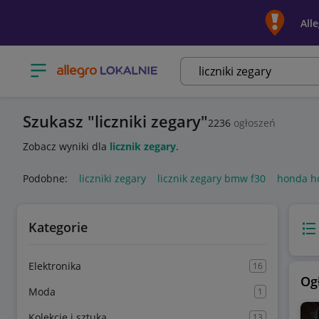
All
Otwórz menu z kategoriami
Szukasz
liczniki zegary
2236
ogłoszeń
Zobacz wyniki dla
licznik zegary
.
Podobne:
liczniki zegary
licznik zegary bmw f30
honda ho
Kategorie
Wido
Elektronika
16
Og
Moda
1
Kolekcje i sztuka
13