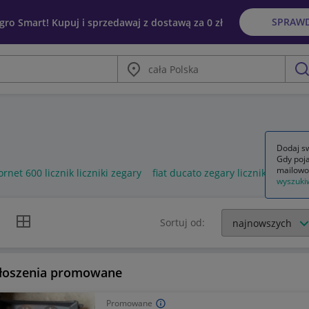
SPRAW
egro Smart! Kupuj i sprzedawaj z dostawą za 0 zł
Miasto
szu
Dodaj sw
Gdy poja
mailowo
rnet 600 licznik liczniki zegary
fiat ducato zegary licznik
liczni
wyszuki
k listy
Widok siatki
Sortuj od:
łoszenia promowane
Promowane