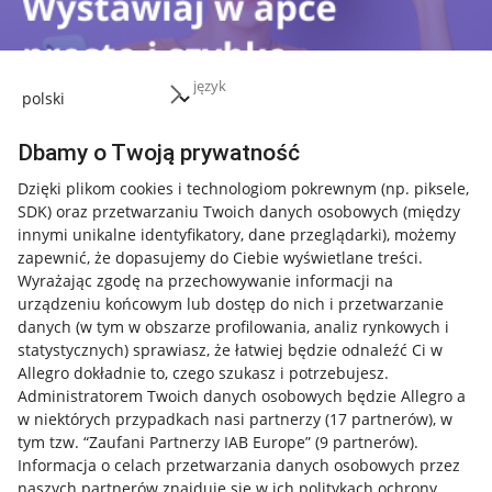
język
Dbamy o Twoją prywatność
Dzięki plikom cookies i technologiom pokrewnym
(np. piksele,
SDK)
oraz przetwarzaniu Twoich danych osobowych
(między
innymi unikalne identyfikatory, dane przeglądarki)
, możemy
zapewnić, że dopasujemy do Ciebie wyświetlane treści.
Przydatne informacje
Wyrażając zgodę na przechowywanie informacji na
urządzeniu końcowym lub dostęp do nich i przetwarzanie
Jak to działa
danych (w tym w obszarze profilowania, analiz rynkowych i
statystycznych) sprawiasz, że łatwiej będzie odnaleźć Ci w
Napisz do nas
Allegro dokładnie to, czego szukasz i potrzebujesz.
Administratorem Twoich danych osobowych będzie Allegro a
Allegro Gadane dla sprzedających
w niektórych przypadkach nasi partnerzy (
17
partnerów
), w
Allegro Gadane dla kupujących
tym tzw. “Zaufani Partnerzy IAB Europe” (
9
partnerów
).
Informacja o celach przetwarzania danych osobowych przez
Mapa miejscowości
naszych partnerów znajduje się w ich politykach ochrony