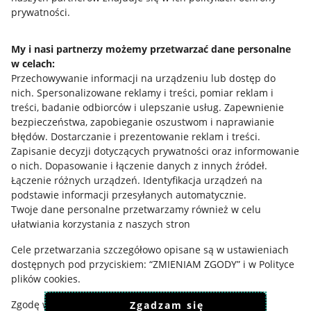
prywatności.
Informacje prawne
My i nasi partnerzy możemy przetwarzać dane personalne
Regulamin
w celach:
Przechowywanie informacji na urządzeniu lub dostęp do
Polityka plików "cookies"
nich
.
Spersonalizowane reklamy i treści, pomiar reklam i
Ustawienia plików "cookies"
treści, badanie odbiorców i ulepszanie usług
.
Zapewnienie
bezpieczeństwa, zapobieganie oszustwom i naprawianie
Udostępnianie lokalizacji
błędów
.
Dostarczanie i prezentowanie reklam i treści
.
Zapisanie decyzji dotyczących prywatności oraz informowanie
Informacje dla Aktu o Usługach Cyfrowych
o nich
.
Dopasowanie i łączenie danych z innych źródeł
.
Łączenie różnych urządzeń
.
Identyfikacja urządzeń na
Pobierz aplikację
podstawie informacji przesyłanych automatycznie
.
Twoje dane personalne przetwarzamy również w celu
ułatwiania korzystania z naszych stron
Cele przetwarzania szczegółowo opisane są w ustawieniach
dostępnych pod przyciskiem: “ZMIENIAM ZGODY” i w Polityce
plików cookies.
Zgodę wyrażasz dobrowolnie i jest ważna 12 miesięcy.
Zgadzam się