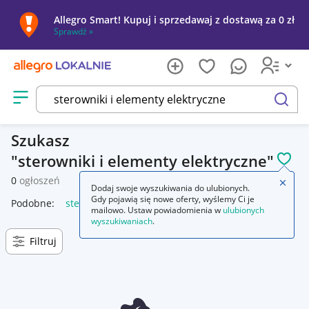
Allegro Smart! Kupuj i sprzedawaj z dostawą za 0 zł
Sprawdź »
Otwórz menu z kategoriami
szukaj
Szukasz
sterowniki i elementy elektryczne
POL
0
ogłoszeń
Zamkn
Dodaj swoje wyszukiwania do ulubionych.
Gdy pojawią się nowe oferty, wyślemy Ci je
Podobne:
sterowniki i elementy elektryczne
mailowo. Ustaw powiadomienia w
ulubionych
wyszukiwaniach
.
Filtruj