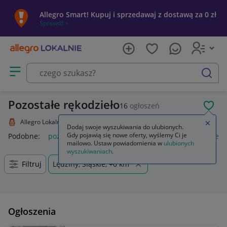
Allegro Smart! Kupuj i sprzedawaj z dostawą za 0 zł
Sprawdź »
Otwórz menu z kategoriami
szukaj
Pozostałe rękodzieło
16
ogłoszeń
POL
Allegro Lokalnie
Kolekcje i sztuka
Rękodzieło
Pozostałe
Zamkn
Dodaj swoje wyszukiwania do ulubionych.
Gdy pojawią się nowe oferty, wyślemy Ci je
Podobne:
pozostałe
łóżka pozostałe
pozostałe miasta i regi
mailowo. Ustaw powiadomienia w
ulubionych
wyszukiwaniach
.
Filtruj
Lędziny, Śląskie, +0 km
Ogłoszenia