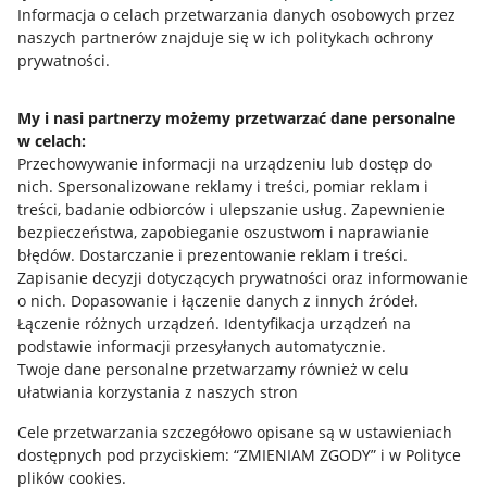
Przydatne informacje
Informacja o celach przetwarzania danych osobowych przez
naszych partnerów znajduje się w ich politykach ochrony
prywatności.
Jak to działa
Napisz do nas
My i nasi partnerzy możemy przetwarzać dane personalne
w celach:
Allegro Gadane dla sprzedających
Przechowywanie informacji na urządzeniu lub dostęp do
Allegro Gadane dla kupujących
nich
.
Spersonalizowane reklamy i treści, pomiar reklam i
treści, badanie odbiorców i ulepszanie usług
.
Zapewnienie
Mapa miejscowości
bezpieczeństwa, zapobieganie oszustwom i naprawianie
błędów
.
Dostarczanie i prezentowanie reklam i treści
.
Informacje prawne
Zapisanie decyzji dotyczących prywatności oraz informowanie
o nich
.
Dopasowanie i łączenie danych z innych źródeł
.
Regulamin
Łączenie różnych urządzeń
.
Identyfikacja urządzeń na
podstawie informacji przesyłanych automatycznie
.
Polityka plików "cookies"
Twoje dane personalne przetwarzamy również w celu
ułatwiania korzystania z naszych stron
Ustawienia plików "cookies"
Cele przetwarzania szczegółowo opisane są w ustawieniach
Udostępnianie lokalizacji
dostępnych pod przyciskiem: “ZMIENIAM ZGODY” i w Polityce
Informacje dla Aktu o Usługach Cyfrowych
plików cookies.