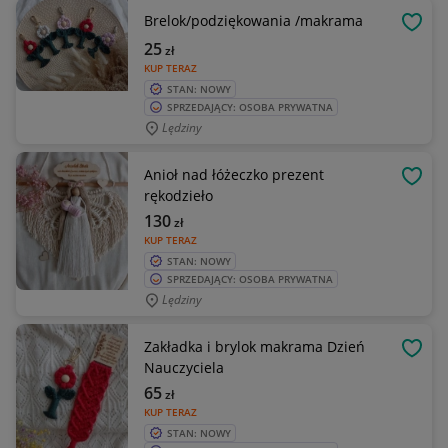
Brelok/podziękowania /makrama
OBSE
25
zł
KUP TERAZ
STAN: NOWY
SPRZEDAJĄCY: OSOBA PRYWATNA
Lędziny
Anioł nad łóżeczko prezent
OBSE
rękodzieło
130
zł
KUP TERAZ
STAN: NOWY
SPRZEDAJĄCY: OSOBA PRYWATNA
Lędziny
Zakładka i brylok makrama Dzień
OBSE
Nauczyciela
65
zł
KUP TERAZ
STAN: NOWY