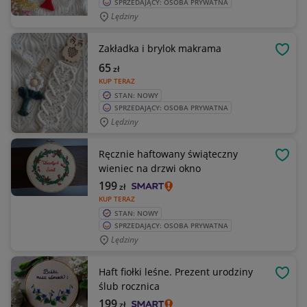
SPRZEDAJĄCY: OSOBA PRYWATNA
Lędziny
Zakładka i brylok makrama
OBSE
65
zł
KUP TERAZ
STAN: NOWY
SPRZEDAJĄCY: OSOBA PRYWATNA
Lędziny
Ręcznie haftowany świąteczny
OBSE
wieniec na drzwi okno
199
zł
KUP TERAZ
STAN: NOWY
SPRZEDAJĄCY: OSOBA PRYWATNA
Lędziny
Haft fiołki leśne. Prezent urodziny
OBSE
ślub rocznica
199
zł