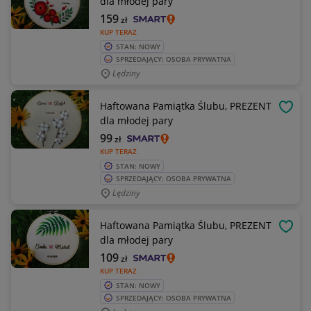
dla młodej pary
159
zł
KUP TERAZ
STAN: NOWY
SPRZEDAJĄCY: OSOBA PRYWATNA
Lędziny
Haftowana Pamiątka Ślubu, PREZENT
OBSE
dla młodej pary
99
zł
KUP TERAZ
STAN: NOWY
SPRZEDAJĄCY: OSOBA PRYWATNA
Lędziny
Haftowana Pamiątka Ślubu, PREZENT
OBSE
dla młodej pary
109
zł
KUP TERAZ
STAN: NOWY
SPRZEDAJĄCY: OSOBA PRYWATNA