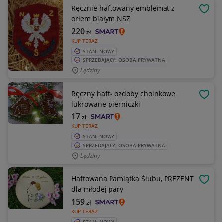
Ręcznie haftowany emblemat z
OBSE
orłem białym NSZ
220
zł
KUP TERAZ
STAN: NOWY
SPRZEDAJĄCY: OSOBA PRYWATNA
Lędziny
Ręczny haft- ozdoby choinkowe
OBSE
lukrowane pierniczki
17
zł
KUP TERAZ
STAN: NOWY
SPRZEDAJĄCY: OSOBA PRYWATNA
Lędziny
Haftowana Pamiątka Ślubu, PREZENT
OBSE
dla młodej pary
159
zł
KUP TERAZ
STAN: NOWY