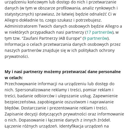
urządzeniu końcowym lub dostęp do nich i przetwarzanie
danych (w tym w obszarze profilowania, analiz rynkowych i
statystycznych) sprawiasz, że łatwiej będzie odnaleźć Ci w
Allegro dokładnie to, czego szukasz i potrzebujesz.
Administratorem Twoich danych osobowych będzie Allegro a
w niektórych przypadkach nasi partnerzy (
17
partnerów
), w
tym tzw. “Zaufani Partnerzy IAB Europe” (
9
partnerów
).
Przydatne informacje
Informacja o celach przetwarzania danych osobowych przez
naszych partnerów znajduje się w ich politykach ochrony
prywatności.
Jak to działa
Napisz do nas
My i nasi partnerzy możemy przetwarzać dane personalne
w celach:
Allegro Gadane dla sprzedających
Przechowywanie informacji na urządzeniu lub dostęp do
Allegro Gadane dla kupujących
nich
.
Spersonalizowane reklamy i treści, pomiar reklam i
treści, badanie odbiorców i ulepszanie usług
.
Zapewnienie
Mapa miejscowości
bezpieczeństwa, zapobieganie oszustwom i naprawianie
błędów
.
Dostarczanie i prezentowanie reklam i treści
.
Informacje prawne
Zapisanie decyzji dotyczących prywatności oraz informowanie
o nich
.
Dopasowanie i łączenie danych z innych źródeł
.
Regulamin
Łączenie różnych urządzeń
.
Identyfikacja urządzeń na