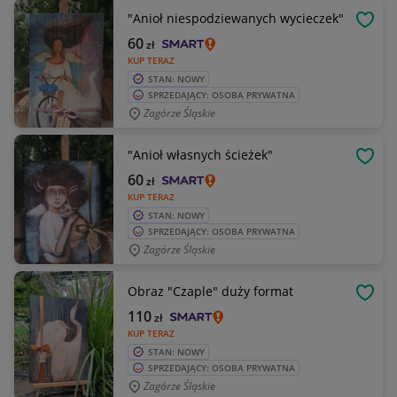
"Anioł niespodziewanych wycieczek"
OBSE
60
zł
KUP TERAZ
STAN: NOWY
SPRZEDAJĄCY: OSOBA PRYWATNA
Zagórze Śląskie
"Anioł własnych ścieżek"
OBSE
60
zł
KUP TERAZ
STAN: NOWY
SPRZEDAJĄCY: OSOBA PRYWATNA
Zagórze Śląskie
Obraz "Czaple" duży format
OBSE
110
zł
KUP TERAZ
STAN: NOWY
SPRZEDAJĄCY: OSOBA PRYWATNA
Zagórze Śląskie