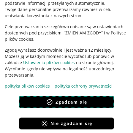
podstawie informacji przesyłanych automatycznie
.
Polityka plików "cookies"
Twoje dane personalne przetwarzamy również w celu
ułatwiania korzystania z naszych stron
Ustawienia plików "cookies"
Cele przetwarzania szczegółowo opisane są w ustawieniach
Udostępnianie lokalizacji
dostępnych pod przyciskiem: “ZMIENIAM ZGODY” i w Polityce
Informacje dla Aktu o Usługach Cyfrowych
plików cookies.
Zgodę wyrażasz dobrowolnie i jest ważna 12 miesięcy.
Pobierz aplikację
Możesz ją w każdym momencie wycofać lub ponowić w
zakładce
Ustawienia plików cookies
na stronie głównej.
Wycofanie zgody nie wpływa na legalność uprzedniego
przetwarzania.
polityka plików cookies
polityka ochrony prywatności
Zgadzam się
Nie zgadzam się
Korzystanie z serwisu oznacza akceptację
regulaminu
.