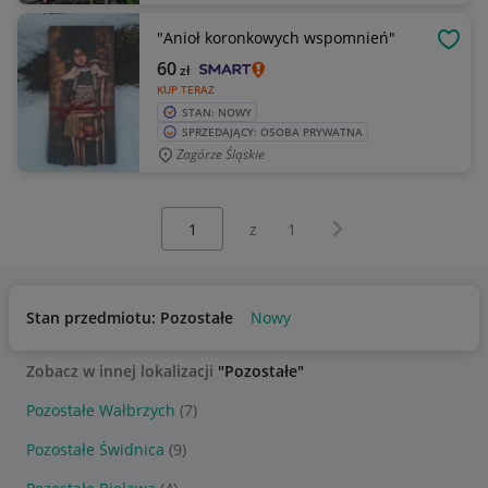
"Anioł koronkowych wspomnień"
OBSE
60
zł
KUP TERAZ
STAN: NOWY
SPRZEDAJĄCY: OSOBA PRYWATNA
Zagórze Śląskie
Wybierz stronę:
Następna strona
z
1
Stan przedmiotu: Pozostałe
Nowy
Zobacz w innej lokalizacji
"Pozostałe"
Pozostałe Wałbrzych
(7)
Pozostałe Świdnica
(9)