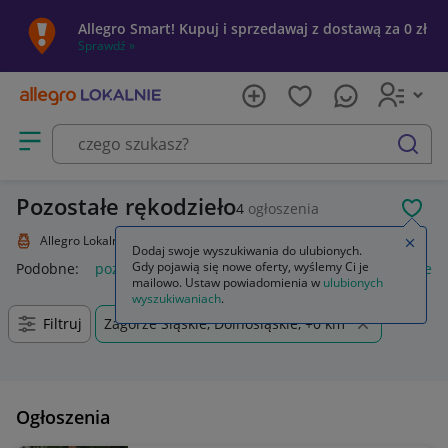
Allegro Smart! Kupuj i sprzedawaj z dostawą za 0 zł
Sprawdź »
Otwórz menu z kategoriami
szukaj
Pozostałe rękodzieło
4
ogłoszenia
POL
Allegro Lokalnie
Kolekcje i sztuka
Rękodzieło
Pozostałe
Zamkn
Dodaj swoje wyszukiwania do ulubionych.
Gdy pojawią się nowe oferty, wyślemy Ci je
Podobne:
pozostałe
łóżka pozostałe
pozostałe miasta i regi
mailowo. Ustaw powiadomienia w
ulubionych
wyszukiwaniach
.
Filtruj
Zagórze Śląskie, Dolnośląskie, +0 km
Ogłoszenia