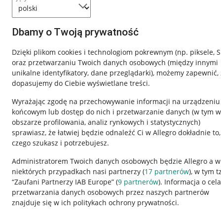
Dbamy o Twoją prywatność
Dzięki plikom cookies i technologiom pokrewnym
(np. piksele, 
oraz przetwarzaniu Twoich danych osobowych
(między innymi
unikalne identyfikatory, dane przeglądarki)
, możemy zapewnić, 
dopasujemy do Ciebie wyświetlane treści.
Wyrażając zgodę na przechowywanie informacji na urządzeniu
końcowym lub dostęp do nich i przetwarzanie danych (w tym w
obszarze profilowania, analiz rynkowych i statystycznych)
sprawiasz, że łatwiej będzie odnaleźć Ci w Allegro dokładnie to,
Nawigacja
czego szukasz i potrzebujesz.
Przydatne informacje
Informacje p
Administratorem Twoich danych osobowych będzie Allegro a w
niektórych przypadkach nasi partnerzy (
17
partnerów
), w tym t
Jak to działa
Regulamin
“Zaufani Partnerzy IAB Europe” (
9
partnerów
). Informacja o cel
Napisz do nas
Polityka plików
przetwarzania danych osobowych przez naszych partnerów
znajduje się w ich politykach ochrony prywatności.
Allegro Gadane dla sprzedających
Ustawienia plik