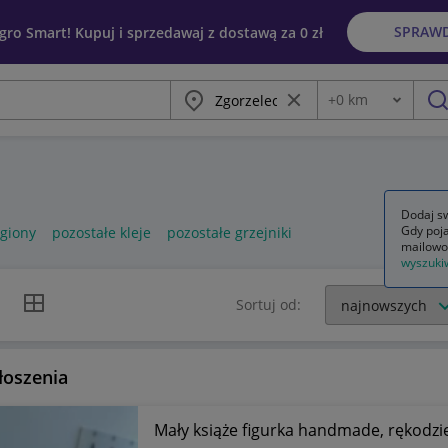
SPRAW
egro Smart! Kupuj i sprzedawaj z dostawą za 0 zł
Miasto
Wyczyść frazę
+
0
km
Odległość
szu
Dodaj sw
Gdy poja
egiony
pozostałe kleje
pozostałe grzejniki
mailowo
wyszuki
k listy
Widok siatki
Sortuj od:
łoszenia
Mały książe figurka handmade, rękodzi