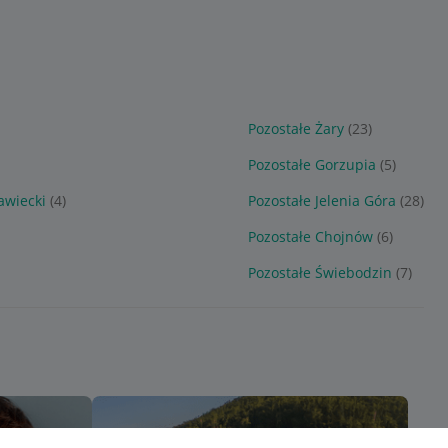
Pozostałe Żary
(23)
Pozostałe Gorzupia
(5)
awiecki
(4)
Pozostałe Jelenia Góra
(28)
Pozostałe Chojnów
(6)
Pozostałe Świebodzin
(7)