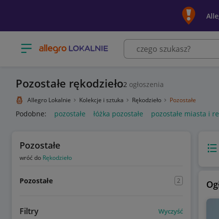
All
Otwórz menu z kategoriami
Pozostałe rękodzieło
2
ogłoszenia
Allegro Lokalnie
Kolekcje i sztuka
Rękodzieło
Pozostałe
Podobne:
pozostałe
łóżka pozostałe
pozostałe miasta i r
Pozostałe
Wido
wróć do
Rękodzieło
Pozostałe
2
Og
Filtry
Wyczyść