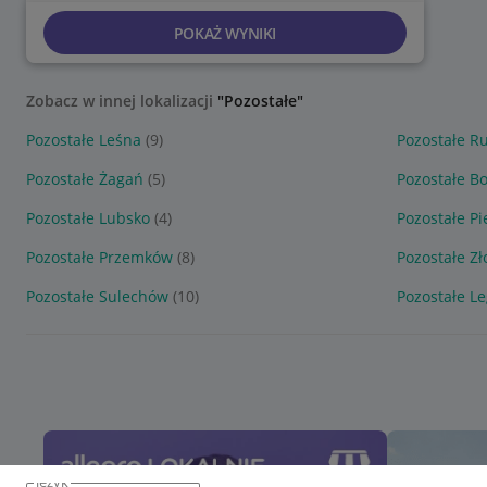
POKAŻ WYNIKI
Zobacz w innej lokalizacji
"Pozostałe"
Pozostałe Leśna
(9)
Pozostałe R
Pozostałe Żagań
(5)
Pozostałe Bo
Pozostałe Lubsko
(4)
Pozostałe P
Pozostałe Przemków
(8)
Pozostałe Zł
Pozostałe Sulechów
(10)
Pozostałe L
język