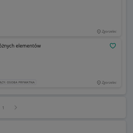
Zgorzelec
 różnych elementów
OBSERWU
Zgorzelec
ĄCY: OSOBA PRYWATNA
Następna strona
z
1