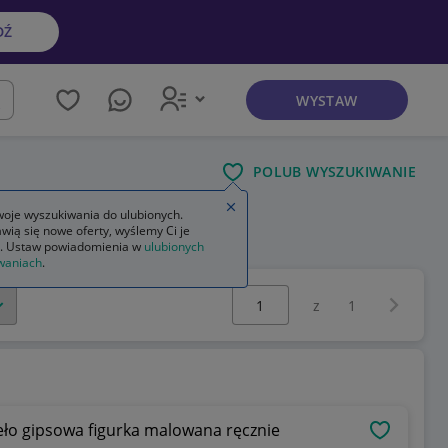
DŹ
WYSTAW
kaj
POLUB WYSZUKIWANIE
Zamknij wskazówkę
oje wyszukiwania do ulubionych.
wią się nowe oferty, wyślemy Ci je
. Ustaw powiadomienia w
ulubionych
waniach
.
Wybierz stronę:
Następna 
z
1
eło gipsowa figurka malowana ręcznie
OBSERWU