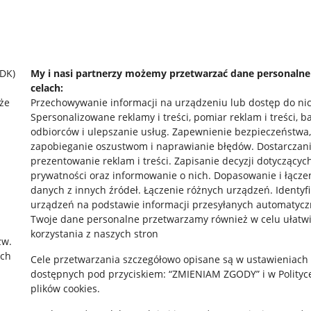
SDK)
My i nasi partnerzy możemy przetwarzać dane personaln
celach:
że
Przechowywanie informacji na urządzeniu lub dostęp do ni
Spersonalizowane reklamy i treści, pomiar reklam i treści, b
odbiorców i ulepszanie usług
.
Zapewnienie bezpieczeństwa,
zapobieganie oszustwom i naprawianie błędów
.
Dostarczani
prezentowanie reklam i treści
.
Zapisanie decyzji dotyczącyc
prywatności oraz informowanie o nich
.
Dopasowanie i łącze
danych z innych źródeł
.
Łączenie różnych urządzeń
.
Identyf
urządzeń na podstawie informacji przesyłanych automatycz
rawne
Pobierz aplikację
Twoje dane personalne przetwarzamy również w celu ułatw
korzystania z naszych stron
zw.
ach
Cele przetwarzania szczegółowo opisane są w ustawieniach
 "cookies"
dostępnych pod przyciskiem: “ZMIENIAM ZGODY” i w Polityc
plików cookies.
ów "cookies"