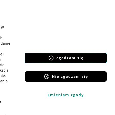
e w
ch
.
adanie
e i
Zgadzam się
h
nie
ikacja
nie
.
Nie zgadzam się
iania
Zmieniam zgody
e