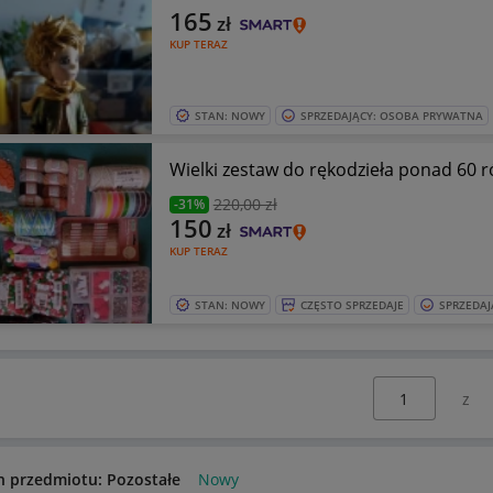
165
zł
KUP TERAZ
STAN: NOWY
SPRZEDAJĄCY: OSOBA PRYWATNA
Wielki zestaw do rękodzieła ponad 60
220
,00 zł
-31%
150
zł
KUP TERAZ
STAN: NOWY
CZĘSTO SPRZEDAJE
SPRZEDAJ
Wybierz stronę:
n przedmiotu: Pozostałe
Nowy