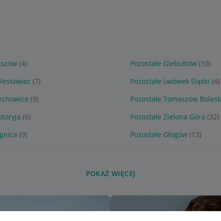
uszów
(4)
Pozostałe Giebułtów
(10)
lesławiec
(7)
Pozostałe Lwówek Śląski
(4)
iechowice
(9)
Pozostałe Tomaszów Bolesł
otoryja
(6)
Pozostałe Zielona Góra
(32)
egnica
(9)
Pozostałe Głogów
(13)
POKAŻ WIĘCEJ