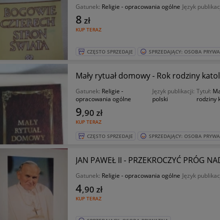
Gatunek:
Religie - opracowania ogólne
Język publikac
8
zł
KUP TERAZ
CZĘSTO SPRZEDAJE
SPRZEDAJĄCY: OSOBA PRYW
Mały rytuał domowy - Rok rodziny katoli
Gatunek:
Religie -
Język publikacji:
Tytuł:
Ma
opracowania ogólne
polski
rodziny k
9
,90
zł
KUP TERAZ
CZĘSTO SPRZEDAJE
SPRZEDAJĄCY: OSOBA PRYW
JAN PAWEŁ II - PRZEKROCZYĆ PRÓG NAD
Gatunek:
Religie - opracowania ogólne
Język publikac
4
,90
zł
KUP TERAZ