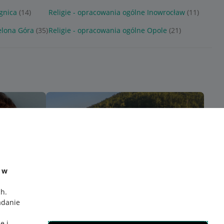
gnica
(14)
Religie - opracowania ogólne Inowrocław
(11)
elona Góra
(35)
Religie - opracowania ogólne Opole
(21)
e w
ch
.
adanie
e i