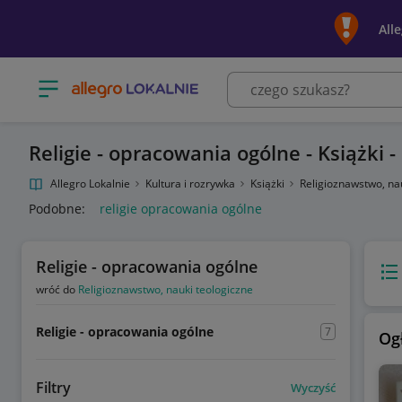
All
Otwórz menu z kategoriami
Religie - opracowania ogólne - Książki 
Allegro Lokalnie
Kultura i rozrywka
Książki
Religioznawstwo, na
Podobne:
religie opracowania ogólne
Religie - opracowania ogólne
Wido
wróć do
Religioznawstwo, nauki teologiczne
Religie - opracowania ogólne
7
Og
Filtry
Wyczyść