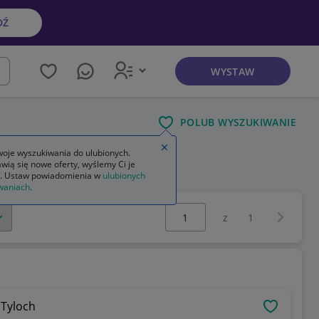
DŹ
WYSTAW
kaj
POLUB WYSZUKIWANIE
Zamknij wskazówkę
oje wyszukiwania do ulubionych.
wią się nowe oferty, wyślemy Ci je
. Ustaw powiadomienia w
ulubionych
waniach
.
Wybierz stronę:
Następna 
z
1
 Tyloch
OBSERWU