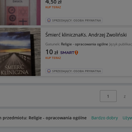
4
,50
zł
KUP TERAZ
SPRZEDAJĄCY: OSOBA PRYWATNA
Śmierć klinicznaKs. Andrzej Zwoliński
Gatunek:
Religie - opracowania ogólne
Język publikac
10
zł
KUP TERAZ
SPRZEDAJĄCY: OSOBA PRYWATNA
Wybierz stronę:
n przedmiotu: Religie - opracowania ogólne
Bardzo dobry
Uży