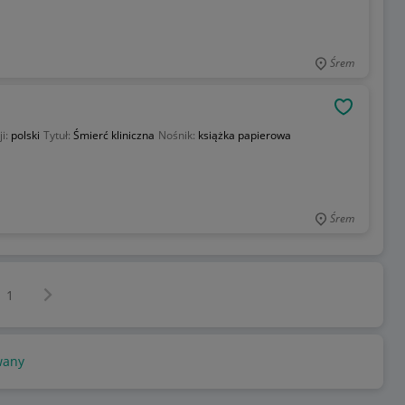
Śrem
OBSERWU
ji:
polski
Tytuł:
Śmierć kliniczna
Nośnik:
książka papierowa
Śrem
Następna strona
z
1
wany