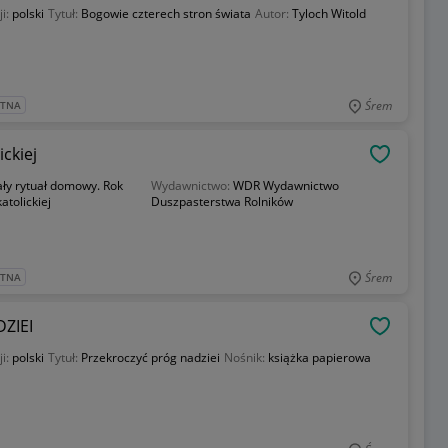
ji:
polski
Tytuł:
Bogowie czterech stron świata
Autor:
Tyloch Witold
Śrem
ATNA
ckiej
OBSERWU
ły rytuał domowy. Rok
Wydawnictwo:
WDR Wydawnictwo
atolickiej
Duszpasterstwa Rolników
Śrem
ATNA
ZIEI
OBSERWU
ji:
polski
Tytuł:
Przekroczyć próg nadziei
Nośnik:
książka papierowa