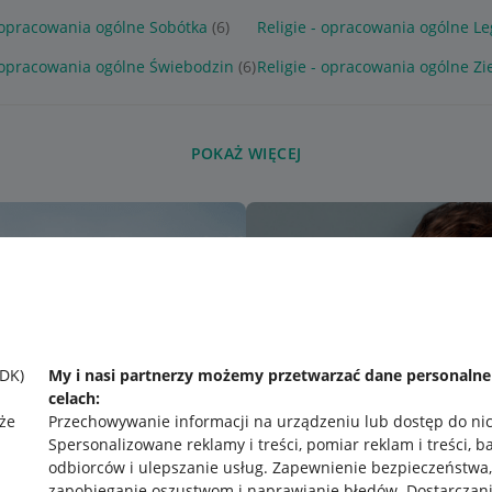
- opracowania ogólne Sobótka
(6)
Religie - opracowania ogólne Le
- opracowania ogólne Świebodzin
(6)
Religie - opracowania ogólne Zi
POKAŻ WIĘCEJ
SDK)
My i nasi partnerzy możemy przetwarzać dane personaln
celach:
że
Przechowywanie informacji na urządzeniu lub dostęp do ni
Spersonalizowane reklamy i treści, pomiar reklam i treści, b
odbiorców i ulepszanie usług
.
Zapewnienie bezpieczeństwa,
zapobieganie oszustwom i naprawianie błędów
.
Dostarczani