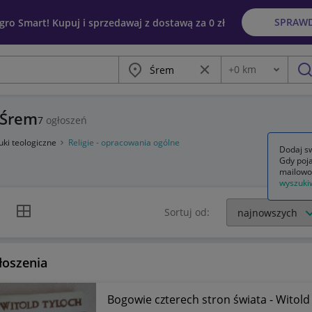
SPRAW
egro Smart! Kupuj i sprzedawaj z dostawą za 0 zł
Miasto
Wyczyść frazę
+
0
km
Odległość
szu
- Śrem
7
ogłoszeń
uki teologiczne
Religie - opracowania ogólne
Dodaj sw
Gdy poja
mailowo
wyszuki
k listy
Widok siatki
Sortuj od:
łoszenia
Bogowie czterech stron świata - Witold