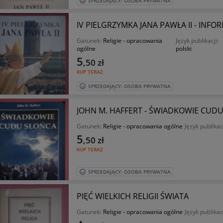
SPRZEDAJĄCY: OSOBA PRYWATNA
IV PIELGRZYMKA JANA PAWŁA II - INF
Gatunek:
Religie - opracowania
Język publikacji:
ogólne
polski
5
,50
zł
KUP TERAZ
SPRZEDAJĄCY: OSOBA PRYWATNA
JOHN M. HAFFERT - ŚWIADKOWIE CUD
Gatunek:
Religie - opracowania ogólne
Język publikac
5
,50
zł
KUP TERAZ
SPRZEDAJĄCY: OSOBA PRYWATNA
PIĘĆ WIELKICH RELIGII ŚWIATA
Gatunek:
Religie - opracowania ogólne
Język publikac