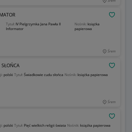
Śrem
ORMATOR
OBSERWU
Tytuł:
IV Pielgrzymka Jana Pawła II
Nośnik:
książka
Informator
papierowa
Śrem
U SŁOŃCA
OBSERWU
ji:
polski
Tytuł:
Świadkowie cudu słońca
Nośnik:
książka papierowa
Śrem
OBSERWU
ji:
polski
Tytuł:
Pięć wielkich religii świata
Nośnik:
książka papierowa