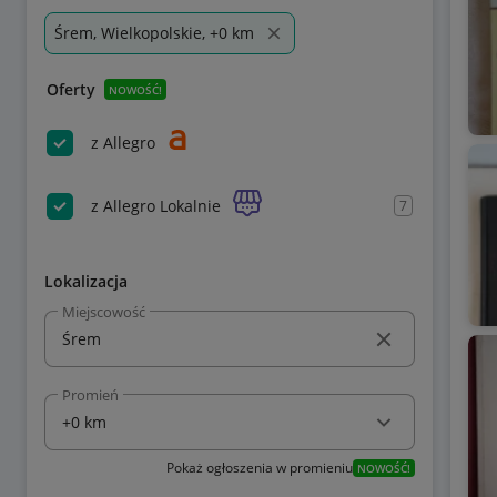
Śrem, Wielkopolskie, +0 km
Oferty
NOWOŚĆ!
z Allegro
z Allegro Lokalnie
7
Lokalizacja
Miejscowość
Promień
Pokaż ogłoszenia w promieniu
NOWOŚĆ!