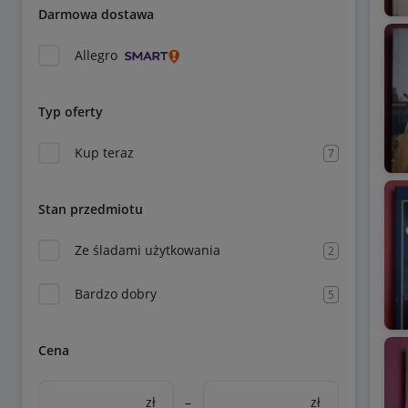
Darmowa dostawa
Allegro
Typ oferty
Kup teraz
7
Stan przedmiotu
Ze śladami użytkowania
2
Bardzo dobry
5
Cena
zł
–
zł