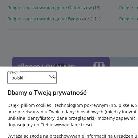
Religie - opracowania ogólne Ostrzeszów
(13)
Religie 
Religie - opracowania ogólne Bydgoszcz
(111)
Religie 
język
Dbamy o Twoją prywatność
Dzięki plikom cookies i technologiom pokrewnym
(np. piksele, 
oraz przetwarzaniu Twoich danych osobowych
(między innymi
unikalne identyfikatory, dane przeglądarki)
, możemy zapewnić, 
dopasujemy do Ciebie wyświetlane treści.
Wyrażając zgodę na przechowywanie informacji na urządzeniu