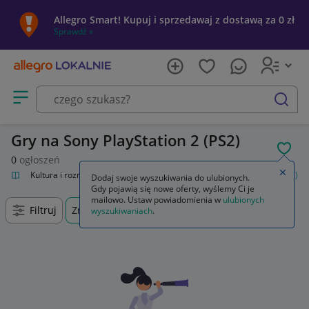
Allegro Smart! Kupuj i sprzedawaj z dostawą za 0 zł
Sprawdź »
Otwórz menu z kategoriami
szukaj
Gry na Sony PlayStation 2 (PS2)
POL
0
ogłoszeń
Zamkn
alnie
Kultura i rozrywka
Gry
Gry na konsole
Sony PlayStation 2 (PS2)
Dodaj swoje wyszukiwania do ulubionych.
Gdy pojawią się nowe oferty, wyślemy Ci je
mailowo. Ustaw powiadomienia w
ulubionych
Filtruj
Zmysłówka, Podkarpackie, +0 km
wyszukiwaniach
.