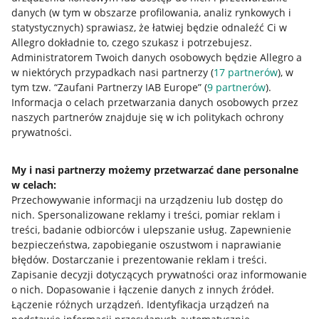
danych (w tym w obszarze profilowania, analiz rynkowych i
statystycznych) sprawiasz, że łatwiej będzie odnaleźć Ci w
Allegro dokładnie to, czego szukasz i potrzebujesz.
Przydatne informacje
Administratorem Twoich danych osobowych będzie Allegro a
w niektórych przypadkach nasi partnerzy (
17
partnerów
), w
Jak to działa
tym tzw. “Zaufani Partnerzy IAB Europe” (
9
partnerów
).
Napisz do nas
Informacja o celach przetwarzania danych osobowych przez
naszych partnerów znajduje się w ich politykach ochrony
Allegro Gadane dla sprzedających
prywatności.
Allegro Gadane dla kupujących
My i nasi partnerzy możemy przetwarzać dane personalne
Mapa miejscowości
w celach:
Przechowywanie informacji na urządzeniu lub dostęp do
Informacje prawne
nich
.
Spersonalizowane reklamy i treści, pomiar reklam i
treści, badanie odbiorców i ulepszanie usług
.
Zapewnienie
Regulamin
bezpieczeństwa, zapobieganie oszustwom i naprawianie
błędów
.
Dostarczanie i prezentowanie reklam i treści
.
Polityka plików "cookies"
Zapisanie decyzji dotyczących prywatności oraz informowanie
o nich
.
Dopasowanie i łączenie danych z innych źródeł
.
Ustawienia plików "cookies"
Łączenie różnych urządzeń
.
Identyfikacja urządzeń na