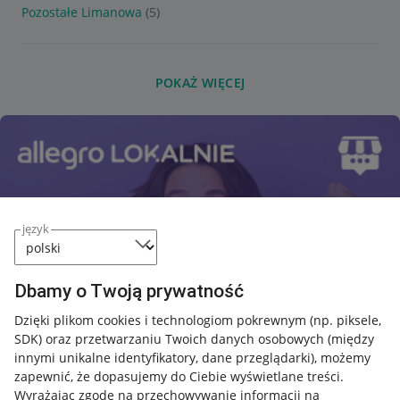
Pozostałe Limanowa
(5)
POKAŻ WIĘCEJ
język
Dbamy o Twoją prywatność
Dzięki plikom cookies i technologiom pokrewnym
(np. piksele,
SDK)
oraz przetwarzaniu Twoich danych osobowych
(między
innymi unikalne identyfikatory, dane przeglądarki)
, możemy
zapewnić, że dopasujemy do Ciebie wyświetlane treści.
Wyrażając zgodę na przechowywanie informacji na