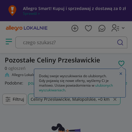
Allegro Smart! Kupuj i sprzedawaj z dostawą za 0 zł
Sprawdź »
Otwórz menu z kategoriami
szukaj
Pozostałe Celiny Przesławickie
POL
0
ogłoszeń
Zamkn
Allegro Lokalnie
Firma i usługi
Przemysł
Rolnictwo
Pozostałe
Dodaj swoje wyszukiwania do ulubionych.
Gdy pojawią się nowe oferty, wyślemy Ci je
Podobne:
pozostałe
łóżka pozostałe
pozostałe miasta i regi
mailowo. Ustaw powiadomienia w
ulubionych
wyszukiwaniach
.
Filtruj
Celiny Przesławickie, Małopolskie, +0 km