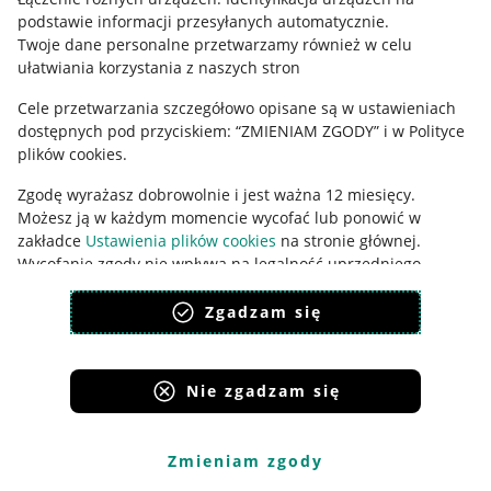
podstawie informacji przesyłanych automatycznie
.
Udostępnianie lokalizacji
Twoje dane personalne przetwarzamy również w celu
ułatwiania korzystania z naszych stron
Informacje dla Aktu o Usługach Cyfrowych
Cele przetwarzania szczegółowo opisane są w ustawieniach
Pobierz aplikację
dostępnych pod przyciskiem: “ZMIENIAM ZGODY” i w Polityce
plików cookies.
Zgodę wyrażasz dobrowolnie i jest ważna 12 miesięcy.
Możesz ją w każdym momencie wycofać lub ponowić w
zakładce
Ustawienia plików cookies
na stronie głównej.
Wycofanie zgody nie wpływa na legalność uprzedniego
przetwarzania.
Zgadzam się
polityka plików cookies
polityka ochrony prywatności
Nie zgadzam się
Korzystanie z serwisu oznacza akceptację
regulaminu
.
Zmieniam zgody