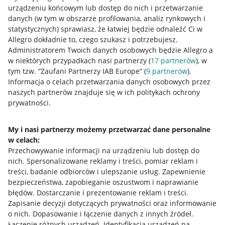
urządzeniu końcowym lub dostęp do nich i przetwarzanie
danych (w tym w obszarze profilowania, analiz rynkowych i
statystycznych) sprawiasz, że łatwiej będzie odnaleźć Ci w
Allegro dokładnie to, czego szukasz i potrzebujesz.
Przydatne informacje
Administratorem Twoich danych osobowych będzie Allegro a
w niektórych przypadkach nasi partnerzy (
17
partnerów
), w
Jak to działa
tym tzw. “Zaufani Partnerzy IAB Europe” (
9
partnerów
).
Informacja o celach przetwarzania danych osobowych przez
Napisz do nas
naszych partnerów znajduje się w ich politykach ochrony
prywatności.
Allegro Gadane dla sprzedających
Allegro Gadane dla kupujących
My i nasi partnerzy możemy przetwarzać dane personalne
w celach:
Mapa miejscowości
Przechowywanie informacji na urządzeniu lub dostęp do
nich
.
Spersonalizowane reklamy i treści, pomiar reklam i
Informacje prawne
treści, badanie odbiorców i ulepszanie usług
.
Zapewnienie
bezpieczeństwa, zapobieganie oszustwom i naprawianie
Regulamin
błędów
.
Dostarczanie i prezentowanie reklam i treści
.
Zapisanie decyzji dotyczących prywatności oraz informowanie
Polityka plików "cookies"
o nich
.
Dopasowanie i łączenie danych z innych źródeł
.
Ustawienia plików "cookies"
Łączenie różnych urządzeń
.
Identyfikacja urządzeń na