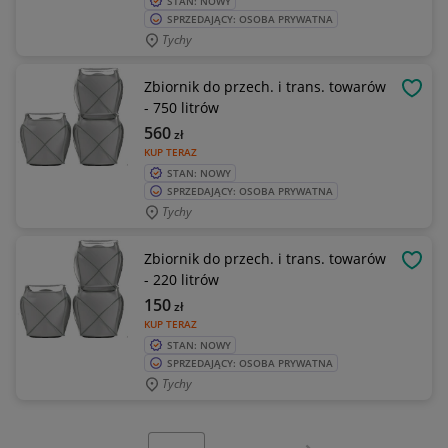
STAN: NOWY
SPRZEDAJĄCY: OSOBA PRYWATNA
Tychy
Zbiornik do przech. i trans. towarów
OBSE
- 750 litrów
560
zł
KUP TERAZ
STAN: NOWY
SPRZEDAJĄCY: OSOBA PRYWATNA
Tychy
Zbiornik do przech. i trans. towarów
OBSE
- 220 litrów
150
zł
KUP TERAZ
STAN: NOWY
SPRZEDAJĄCY: OSOBA PRYWATNA
Tychy
Wybierz stronę:
Następna strona