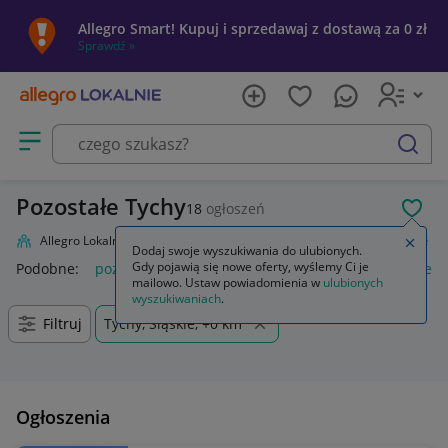
Allegro Smart! Kupuj i sprzedawaj z dostawą za 0 zł
Sprawdź »
Otwórz menu z kategoriami
szukaj
Pozostałe Tychy
18
ogłoszeń
POL
Allegro Lokalnie
Firma i usługi
Przemysł
Rolnictwo
Pozostałe
Zamkn
Dodaj swoje wyszukiwania do ulubionych.
Gdy pojawią się nowe oferty, wyślemy Ci je
Podobne:
pozostałe
łóżka pozostałe
pozostałe miasta i regi
mailowo. Ustaw powiadomienia w
ulubionych
wyszukiwaniach
.
Filtruj
Tychy, Śląskie, +0 km
Ogłoszenia