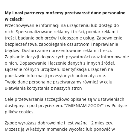
Napisz do nas
My i nasi partnerzy możemy przetwarzać dane personalne
w celach:
Allegro Gadane dla sprzedających
Przechowywanie informacji na urządzeniu lub dostęp do
Allegro Gadane dla kupujących
nich
.
Spersonalizowane reklamy i treści, pomiar reklam i
treści, badanie odbiorców i ulepszanie usług
.
Zapewnienie
Mapa miejscowości
bezpieczeństwa, zapobieganie oszustwom i naprawianie
błędów
.
Dostarczanie i prezentowanie reklam i treści
.
Informacje prawne
Zapisanie decyzji dotyczących prywatności oraz informowanie
o nich
.
Dopasowanie i łączenie danych z innych źródeł
.
Regulamin
Łączenie różnych urządzeń
.
Identyfikacja urządzeń na
podstawie informacji przesyłanych automatycznie
.
Polityka plików "cookies"
Twoje dane personalne przetwarzamy również w celu
ułatwiania korzystania z naszych stron
Ustawienia plików "cookies"
Cele przetwarzania szczegółowo opisane są w ustawieniach
Udostępnianie lokalizacji
dostępnych pod przyciskiem: “ZMIENIAM ZGODY” i w Polityce
Informacje dla Aktu o Usługach Cyfrowych
plików cookies.
Zgodę wyrażasz dobrowolnie i jest ważna 12 miesięcy.
Pobierz aplikację
Możesz ją w każdym momencie wycofać lub ponowić w