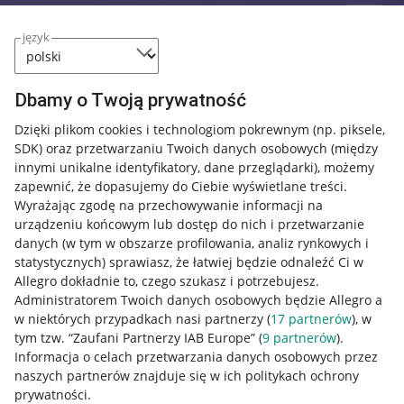
język
Dbamy o Twoją prywatność
Dzięki plikom cookies i technologiom pokrewnym
(np. piksele,
SDK)
oraz przetwarzaniu Twoich danych osobowych
(między
innymi unikalne identyfikatory, dane przeglądarki)
, możemy
zapewnić, że dopasujemy do Ciebie wyświetlane treści.
Wyrażając zgodę na przechowywanie informacji na
urządzeniu końcowym lub dostęp do nich i przetwarzanie
danych (w tym w obszarze profilowania, analiz rynkowych i
statystycznych) sprawiasz, że łatwiej będzie odnaleźć Ci w
Allegro dokładnie to, czego szukasz i potrzebujesz.
Administratorem Twoich danych osobowych będzie Allegro a
w niektórych przypadkach nasi partnerzy (
17
partnerów
), w
tym tzw. “Zaufani Partnerzy IAB Europe” (
9
partnerów
).
Przydatne informacje
Informacja o celach przetwarzania danych osobowych przez
naszych partnerów znajduje się w ich politykach ochrony
prywatności.
Jak to działa