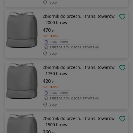
Tychy
Zbiornik do przech. i trans. towarów
OBSE
- 2000 litrów
470
zł
KUP TERAZ
STAN: NOWY
SPRZEDAJĄCY: OSOBA PRYWATNA
Tychy
Zbiornik do przech. i trans. towarów
OBSE
- 1750 litrów
420
zł
KUP TERAZ
STAN: NOWY
SPRZEDAJĄCY: OSOBA PRYWATNA
Tychy
Zbiornik do przech. i trans. towarów
OBSE
- 1500 litrów
360
zł