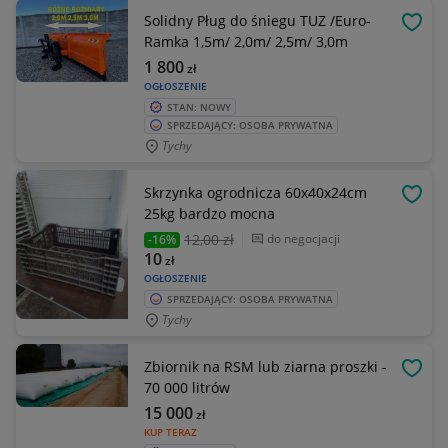
Solidny Pług do śniegu TUZ /Euro-
OBSE
Ramka 1,5m/ 2,0m/ 2,5m/ 3,0m
1 800
zł
OGŁOSZENIE
STAN: NOWY
SPRZEDAJĄCY: OSOBA PRYWATNA
Tychy
Skrzynka ogrodnicza 60x40x24cm
OBSE
25kg bardzo mocna
12
,00 zł
do negocjacji
-16%
10
zł
OGŁOSZENIE
SPRZEDAJĄCY: OSOBA PRYWATNA
Tychy
Zbiornik na RSM lub ziarna proszki -
OBSE
70 000 litrów
15 000
zł
KUP TERAZ