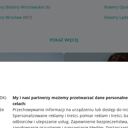
ry Bielany Wrocławskie
(6)
Rowery Opo
ry Wrocław
(807)
Rowery Ląde
POKAŻ WIĘCEJ
SDK)
My i nasi partnerzy możemy przetwarzać dane personaln
celach:
że
Przechowywanie informacji na urządzeniu lub dostęp do ni
Spersonalizowane reklamy i treści, pomiar reklam i treści, b
odbiorców i ulepszanie usług
.
Zapewnienie bezpieczeństwa,
zapobieganie oszustwom i naprawianie błędów
.
Dostarczani