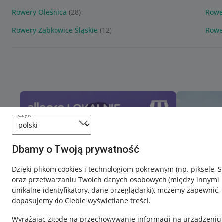
Rowery Oleśnica
(28)
Rowe
Rowery Ząbkowice Śląskie
(12)
Rowe
język
Dbamy o Twoją prywatność
Dzięki plikom cookies i technologiom pokrewnym
(np. piksele, 
oraz przetwarzaniu Twoich danych osobowych
(między innymi
unikalne identyfikatory, dane przeglądarki)
, możemy zapewnić, 
dopasujemy do Ciebie wyświetlane treści.
Wyrażając zgodę na przechowywanie informacji na urządzeniu