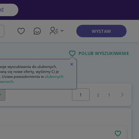
DŹ
WYSTAW
kaj
POLUB WYSZUKIWANIE
Zamknij wskazówkę
oje wyszukiwania do ulubionych.
wią się nowe oferty, wyślemy Ci je
. Ustaw powiadomienia w
ulubionych
waniach
.
Wybierz stronę:
Następna 
z
1
OBSERWU