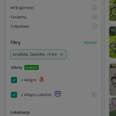
MTB (górskie)
2
Tandemy
2
Trójkołowe
1
Filtry
Wyczyść
Grodków, Opolskie, +0 km
Oferty
NOWOŚĆ!
z Allegro
z Allegro Lokalnie
8
Lokalizacja