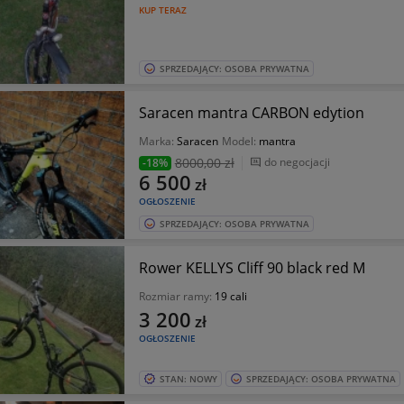
KUP TERAZ
SPRZEDAJĄCY: OSOBA PRYWATNA
Saracen mantra CARBON edytion
Marka:
Saracen
Model:
mantra
8000
,00 zł
do negocjacji
-18%
6 500
zł
OGŁOSZENIE
SPRZEDAJĄCY: OSOBA PRYWATNA
Rower KELLYS Cliff 90 black red M
Rozmiar ramy:
19 cali
3 200
zł
OGŁOSZENIE
STAN: NOWY
SPRZEDAJĄCY: OSOBA PRYWATNA