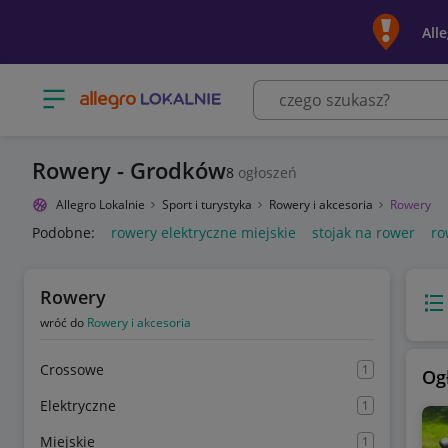
All
Otwórz menu z kategoriami
Rowery - Grodków
8
ogłoszeń
Allegro Lokalnie
Sport i turystyka
Rowery i akcesoria
Rowery
Podobne:
rowery elektryczne miejskie
stojak na rower
ro
Rowery
Wido
wróć do
Rowery i akcesoria
Crossowe
1
Og
Elektryczne
1
Miejskie
1