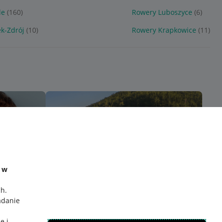
le
(160)
Rowery Luboszyce
(6)
k-Zdrój
(10)
Rowery Krapkowice
(11)
e w
ch
.
adanie
e i