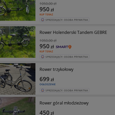
1050
,00 zł
950
zł
KUP TERAZ
SPRZEDAJĄCY: OSOBA PRYWATNA
Rower Holenderski Tandem GEBRE
1050
,00 zł
950
zł
KUP TERAZ
SPRZEDAJĄCY: OSOBA PRYWATNA
Rower trzykołowy
699
zł
OGŁOSZENIE
SPRZEDAJĄCY: OSOBA PRYWATNA
Rower góral młodzieżowy
450
zł