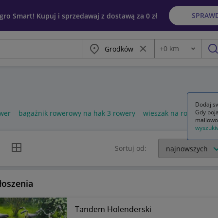
SPRAW
egro Smart! Kupuj i sprzedawaj z dostawą za 0 zł
Miasto
Wyczyść frazę
+
0
km
Odległość
szu
Dodaj sw
Gdy poja
wer
bagażnik rowerowy na hak 3 rowery
wieszak na rower
mailowo
wyszuki
k listy
Widok siatki
Sortuj od:
łoszenia
Tandem Holenderski