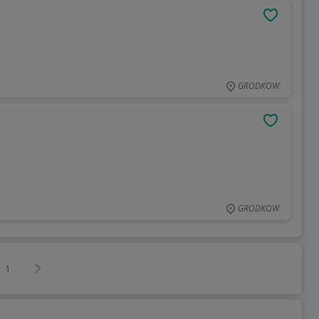
OBSERWU
GRODKOW
OBSERWU
GRODKOW
Następna strona
z
1