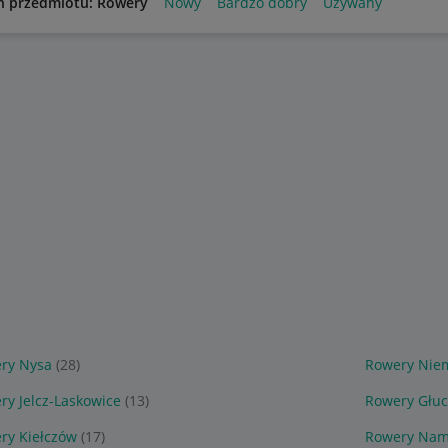
n przedmiotu: Rowery
Nowy
Bardzo dobry
Używany
ry Nysa
(28)
Rowery Nie
ry Jelcz-Laskowice
(13)
Rowery Głuc
ry Kiełczów
(17)
Rowery Nam