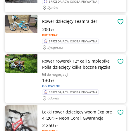
SPRZEDAJĄCY: OSOBA PRYWATNA
Dynów
Rower dziecięcy Teamraider
OBSE
200
zł
KUP TERAZ
SPRZEDAJĄCY: OSOBA PRYWATNA
Bydgoszcz
Rower rowerek 12" cali Simplebike
OBSE
Polla dziecięcy kółka boczne rączka
do negocjacji
130
zł
OGŁOSZENIE
SPRZEDAJĄCY: OSOBA PRYWATNA
Gdańsk
Lekki rower dziecięcy woom Explore
OBSE
4 (20") – Neon Coral, Gwarancja
2 250
zł