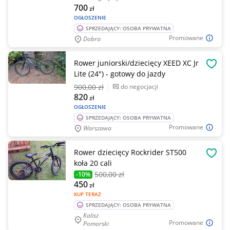
700
zł
OGŁOSZENIE
SPRZEDAJĄCY: OSOBA PRYWATNA
Promowane
Dobra
Rower juniorski/dziecięcy XEED XC Jr
OBSE
Lite (24") - gotowy do jazdy
900
,00 zł
do negocjacji
820
zł
OGŁOSZENIE
SPRZEDAJĄCY: OSOBA PRYWATNA
Promowane
Warszawa
Rower dziecięcy Rockrider ST500
OBSE
koła 20 cali
500
,00 zł
-10%
450
zł
KUP TERAZ
SPRZEDAJĄCY: OSOBA PRYWATNA
Kalisz
Promowane
Pomorski