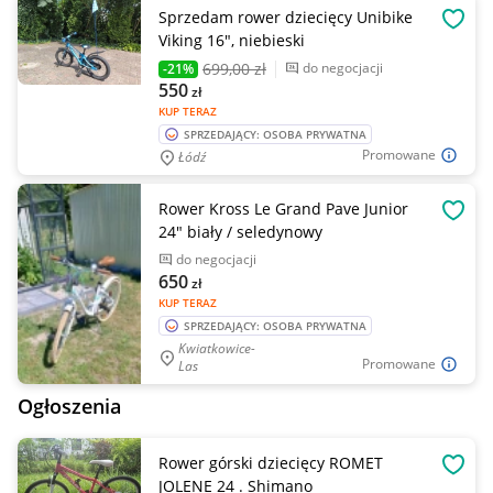
Sprzedam rower dziecięcy Unibike
OBSE
Viking 16", niebieski
699
,00 zł
do negocjacji
-21%
550
zł
KUP TERAZ
SPRZEDAJĄCY: OSOBA PRYWATNA
Promowane
Łódź
Rower Kross Le Grand Pave Junior
OBSE
24" biały / seledynowy
do negocjacji
650
zł
KUP TERAZ
SPRZEDAJĄCY: OSOBA PRYWATNA
Kwiatkowice-
Promowane
Las
Ogłoszenia
Rower górski dziecięcy ROMET
OBSE
JOLENE 24 . Shimano