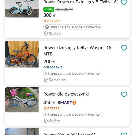
Rower Rowerek Dziecięcy B-TWIN 16”
OBSE
350
,00 zł
-14%
300
zł
KUP TERAZ
SPRZEDAJĄCY: OSOBA PRYWATNA
Kraków
Rower dziecięcy Kellys Wasper 16
OBSE
MTB
200
zł
OGŁOSZENIE
SPRZEDAJĄCY: OSOBA PRYWATNA
Domaniew
Rower dla dziewczynki
OBSE
450
zł
KUP TERAZ
SPRZEDAJĄCY: OSOBA PRYWATNA
Gryfice
Rower B’twin 20” biały/róż