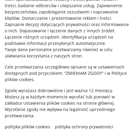
treści, badanie odbiorców i ulepszanie usług
.
Zapewnienie
Mapa miejscowości
bezpieczeństwa, zapobieganie oszustwom i naprawianie
błędów
.
Dostarczanie i prezentowanie reklam i treści
.
Informacje prawne
Zapisanie decyzji dotyczących prywatności oraz informowanie
o nich
.
Dopasowanie i łączenie danych z innych źródeł
.
Regulamin
Łączenie różnych urządzeń
.
Identyfikacja urządzeń na
podstawie informacji przesyłanych automatycznie
.
Polityka plików "cookies"
Twoje dane personalne przetwarzamy również w celu
ułatwiania korzystania z naszych stron
Ustawienia plików "cookies"
Cele przetwarzania szczegółowo opisane są w ustawieniach
Udostępnianie lokalizacji
dostępnych pod przyciskiem: “ZMIENIAM ZGODY” i w Polityce
Informacje dla Aktu o Usługach Cyfrowych
plików cookies.
Zgodę wyrażasz dobrowolnie i jest ważna 12 miesięcy.
Pobierz aplikację
Możesz ją w każdym momencie wycofać lub ponowić w
zakładce
Ustawienia plików cookies
na stronie głównej.
Wycofanie zgody nie wpływa na legalność uprzedniego
przetwarzania.
polityka plików cookies
polityka ochrony prywatności