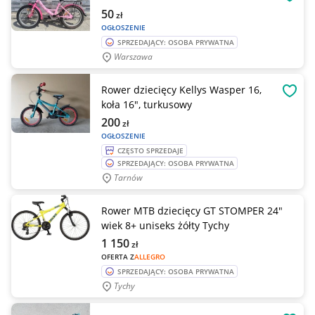
OBSE
50
zł
OGŁOSZENIE
SPRZEDAJĄCY: OSOBA PRYWATNA
Warszawa
Rower dziecięcy Kellys Wasper 16,
OBSE
koła 16", turkusowy
200
zł
OGŁOSZENIE
CZĘSTO SPRZEDAJE
SPRZEDAJĄCY: OSOBA PRYWATNA
Tarnów
Rower MTB dziecięcy GT STOMPER 24"
wiek 8+ uniseks żółty Tychy
1 150
zł
OFERTA Z
ALLEGRO
SPRZEDAJĄCY: OSOBA PRYWATNA
Tychy