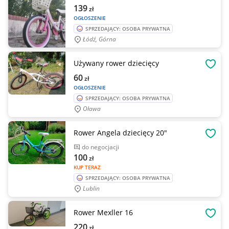
139
zł
OGŁOSZENIE
SPRZEDAJĄCY: OSOBA PRYWATNA
Łódź, Górna
Używany rower dziecięcy
OBSE
60
zł
OGŁOSZENIE
SPRZEDAJĄCY: OSOBA PRYWATNA
Oława
Rower Angela dziecięcy 20"
OBSE
do negocjacji
100
zł
KUP TERAZ
SPRZEDAJĄCY: OSOBA PRYWATNA
Lublin
Rower Mexller 16
OBSE
220
zł