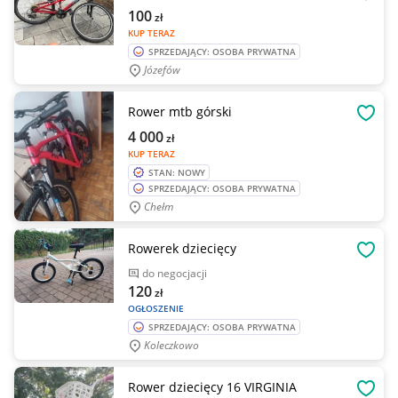
OBSE
100
zł
KUP TERAZ
SPRZEDAJĄCY: OSOBA PRYWATNA
Józefów
Rower mtb górski
OBSE
4 000
zł
KUP TERAZ
STAN: NOWY
SPRZEDAJĄCY: OSOBA PRYWATNA
Chełm
Rowerek dziecięcy
OBSE
do negocjacji
120
zł
OGŁOSZENIE
SPRZEDAJĄCY: OSOBA PRYWATNA
Koleczkowo
Rower dziecięcy 16 VIRGINIA
OBSE