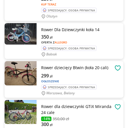
KUP TERAZ
SPRZEDAJĄCY: OSOBA PRYWATNA
Olsztyn
Rower Dla Dziewczynki koła 14
350
zł
OFERTA Z
ALLEGRO
SPRZEDAJĄCY: OSOBA PRYWATNA
Babiak
Rower dziecięcy Btwin (koła 20 cali)
OBSE
299
zł
OGŁOSZENIE
SPRZEDAJĄCY: OSOBA PRYWATNA
Warszawa, Bielany
Rower dla dziewczynki GTiX Miranda
OBSE
24 cale
350
,00 zł
-14%
300
zł