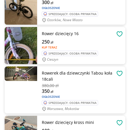
300
zł
OGŁOSZENIE
SPRZEDAJĄCY: OSOBA PRYWATNA
Ozorków, Nowe Miasto
Rower dziecięcy 16
OBSE
250
zł
KUP TERAZ
SPRZEDAJĄCY: OSOBA PRYWATNA
Cieszyn
Rowerek dla dziewczynki Tabou koła
OBSE
18cali
380
,00 zł
350
zł
OGŁOSZENIE
SPRZEDAJĄCY: OSOBA PRYWATNA
Warszawa, Mokotów
Rower dziecięcy kross mini
OBSE