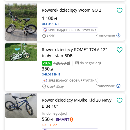
Rowerek dziecięcy Woom GO 2
OBSE
1 100
zł
OGŁOSZENIE
SPRZEDAJĄCY: OSOBA PRYWATNA
Promowane
Łódź
Rower dziecięcy ROMET TOLA 12"
OBSE
biały - stan BDB
420
,00 zł
do negocjacji
-16%
350
zł
OGŁOSZENIE
SPRZEDAJĄCY: OSOBA PRYWATNA
Promowane
Osiek Mały
Rower dziecięcy M-Bike Kid 20 Navy
OBSE
Blue 10"
do negocjacji
550
zł
KUP TERAZ