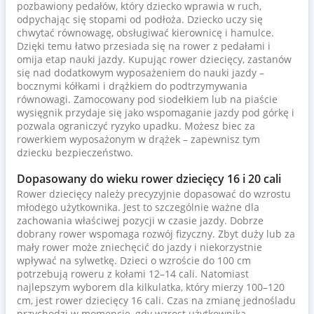
pozbawiony pedałów, który dziecko wprawia w ruch,
odpychając się stopami od podłoża. Dziecko uczy się
chwytać równowagę, obsługiwać kierownicę i hamulce.
Dzięki temu łatwo przesiada się na rower z pedałami i
omija etap nauki jazdy. Kupując rower dziecięcy, zastanów
się nad dodatkowym wyposażeniem do nauki jazdy –
bocznymi kółkami i drążkiem do podtrzymywania
równowagi. Zamocowany pod siodełkiem lub na piaście
wysięgnik przydaje się jako wspomaganie jazdy pod górkę i
pozwala ograniczyć ryzyko upadku. Możesz biec za
rowerkiem wyposażonym w drążek – zapewnisz tym
dziecku bezpieczeństwo.
Dopasowany do wieku rower dziecięcy 16 i 20 cali
Rower dziecięcy należy precyzyjnie dopasować do wzrostu
młodego użytkownika. Jest to szczególnie ważne dla
zachowania właściwej pozycji w czasie jazdy. Dobrze
dobrany rower wspomaga rozwój fizyczny. Zbyt duży lub za
mały rower może zniechęcić do jazdy i niekorzystnie
wpływać na sylwetkę. Dzieci o wzroście do 100 cm
potrzebują roweru z kołami 12–14 cali. Natomiast
najlepszym wyborem dla kilkulatka, który mierzy 100–120
cm, jest rower dziecięcy 16 cali. Czas na zmianę jednośladu
przychodzi w momencie, gdy wzrost użytkownika