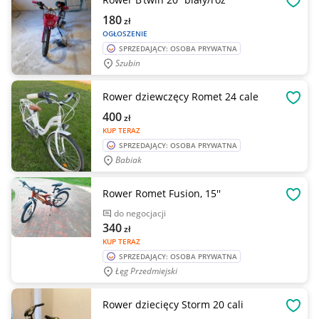
OBSE
180
zł
OGŁOSZENIE
SPRZEDAJĄCY: OSOBA PRYWATNA
Szubin
Rower dziewczęcy Romet 24 cale
OBSE
400
zł
KUP TERAZ
SPRZEDAJĄCY: OSOBA PRYWATNA
Babiak
Rower Romet Fusion, 15''
OBSE
do negocjacji
340
zł
KUP TERAZ
SPRZEDAJĄCY: OSOBA PRYWATNA
Łęg Przedmiejski
Rower dziecięcy Storm 20 cali
OBSE