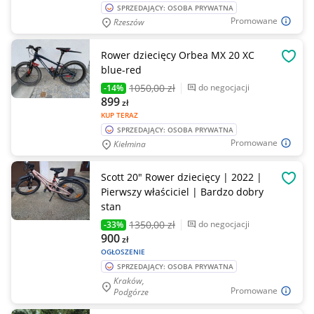
SPRZEDAJĄCY: OSOBA PRYWATNA
Promowane
Rzeszów
Rower dziecięcy Orbea MX 20 XC
OBSE
blue-red
1050
,00 zł
do negocjacji
-14%
899
zł
KUP TERAZ
SPRZEDAJĄCY: OSOBA PRYWATNA
Promowane
Kiełmina
Scott 20" Rower dziecięcy | 2022 |
OBSE
Pierwszy właściciel | Bardzo dobry
stan
1350
,00 zł
do negocjacji
-33%
900
zł
OGŁOSZENIE
SPRZEDAJĄCY: OSOBA PRYWATNA
Kraków,
Promowane
Podgórze