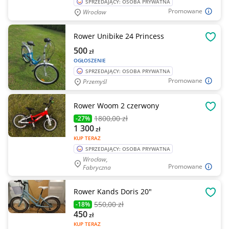
SPRZEDAJĄCY: OSOBA PRYWATNA
Promowane
Wrocław
Rower Unibike 24 Princess
OBSE
500
zł
OGŁOSZENIE
SPRZEDAJĄCY: OSOBA PRYWATNA
Promowane
Przemyśl
Rower Woom 2 czerwony
OBSE
1800
,00 zł
-27%
1 300
zł
KUP TERAZ
SPRZEDAJĄCY: OSOBA PRYWATNA
Wrocław,
Promowane
Fabryczna
Rower Kands Doris 20"
OBSE
550
,00 zł
-18%
450
zł
KUP TERAZ