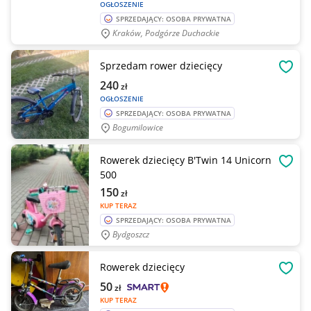
OGŁOSZENIE
SPRZEDAJĄCY: OSOBA PRYWATNA
Kraków, Podgórze Duchackie
Sprzedam rower dziecięcy
OBSE
240
zł
OGŁOSZENIE
SPRZEDAJĄCY: OSOBA PRYWATNA
Bogumilowice
Rowerek dziecięcy B'Twin 14 Unicorn
OBSE
500
150
zł
KUP TERAZ
SPRZEDAJĄCY: OSOBA PRYWATNA
Bydgoszcz
Rowerek dziecięcy
OBSE
50
zł
KUP TERAZ