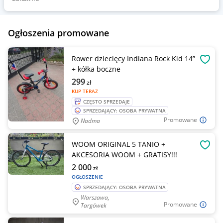
Ogłoszenia promowane
Rower dziecięcy Indiana Rock Kid 14”
OBSE
+ kółka boczne
299
zł
KUP TERAZ
CZĘSTO SPRZEDAJE
SPRZEDAJĄCY: OSOBA PRYWATNA
Promowane
Nadma
WOOM ORIGINAL 5 TANIO +
OBSE
AKCESORIA WOOM + GRATISY!!!
2 000
zł
OGŁOSZENIE
SPRZEDAJĄCY: OSOBA PRYWATNA
Warszawa,
Promowane
Targówek