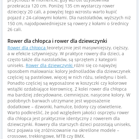
przekracza 120 cm. Poniżej 135 cm wystarczy rower
dziecięcy 20 cali, a powyżej tego wzrostu warto kupić
pojazd z 24-calowymi kołami. Dla nastolatków, wyższych niż
150 cm, najodpowiedniejsze są rowery z kołami o średnicy
26 cali.
Rower dla chłopca i rower dla dziewczynki
Rower dla chłopca
teoretycznie jest masywniejszy, cięższy,
a w efekcie sztywniejszy. W praktyce rowery dla dzieci, a
często także dla nastolatków, są sprzętem z kategorii
uniseks.
Rower dla dziewczynki
różni się co najwyżej
sposobem malowania: kolory jednośladów dla dziewczynek
częściej są pastelowe, więcej w nich różu, seledynu i bieli.
Ponadto częściej są wyposażone w koszyczki czy kolorowe
wstążki ozdabiające kierownicę. Z kolei rower dla chłopca
ma bardziej zdecydowane, ciemniejsze, nasycone kolory. W
podobnych barwach utrzymane jest wyposażenie
dodatkowe – dzwonki, hamulce, bidony czy oświetlenie.
Warto podkreślić, że pod względem jakości osprzętu rower
dla chłopca jest praktycznie identyczny z rowerem dla
dziewczynki. Rowery dla starszych dzieci pozostają uniseks,
lecz pojawia się zróżnicowanie na określone modele –
crossowe, trekkingowe, MTB czy BMX.