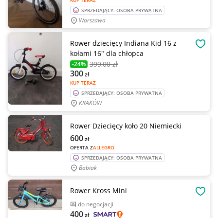
KUP TERAZ
SPRZEDAJĄCY: OSOBA PRYWATNA
Warszawa
Rower dziecięcy Indiana Kid 16 z
OBSE
kołami 16" dla chłopca
399
,00 zł
-24%
300
zł
KUP TERAZ
SPRZEDAJĄCY: OSOBA PRYWATNA
KRAKÓW
Rower Dziecięcy koło 20 Niemiecki
600
zł
OFERTA Z
ALLEGRO
SPRZEDAJĄCY: OSOBA PRYWATNA
Babiak
Rower Kross Mini
OBSE
do negocjacji
400
zł