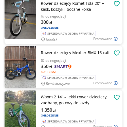
Rower dziecięcy Romet Tola 20” +
OBSE
kask, koszyk i boczne kółka
do negocjacji
300
zł
OGŁOSZENIE
SPRZEDAJĄCY: OSOBA PRYWATNA
Promowane
Gdańsk
Rower dziecięcy Mexller BMX 16 cali
OBSE
do negocjacji
350
zł
KUP TERAZ
SPRZEDAJĄCY: OSOBA PRYWATNA
Promowane
Rembelszczyzna
Woom 2 14” – lekki rower dziecięcy,
OBSE
zadbany, gotowy do jazdy
1 350
zł
OGŁOSZENIE
SPRZEDAJĄCY: OSOBA PRYWATNA
Promowane