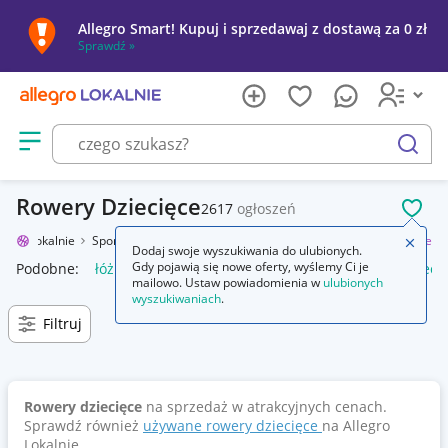
Allegro Smart! Kupuj i sprzedawaj z dostawą za 0 zł
Sprawdź »
Otwórz menu z kategoriami
szukaj
Rowery Dziecięce
2617
ogłoszeń
POL
legro Lokalnie
Sport i turystyka
Rowery i akcesoria
Rowery
Dziecięce
Zamkn
Dodaj swoje wyszukiwania do ulubionych.
Gdy pojawią się nowe oferty, wyślemy Ci je
Podobne:
łóżko dziecięce
łóżeczko dziecięce
kalosze dzieci
mailowo. Ustaw powiadomienia w
ulubionych
wyszukiwaniach
.
Filtruj
Rowery dziecięce
na sprzedaż w atrakcyjnych cenach.
Sprawdź również
używane rowery dziecięce
na Allegro
Lokalnie