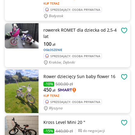
KUP TERAZ
SPRZEDAJĄCY: OSOBA PRYWATNA
Białystok
rowerek ROMET dla dziecka od 2,5-4
OBSE
lat
100
zł
OGŁOSZENIE
SPRZEDAJĄCY: OSOBA PRYWATNA
Kraków, Dębniki
Rower dziecięcy Sun baby flower 16
OBSE
500
,00 zł
-10%
450
zł
KUP TERAZ
SPRZEDAJĄCY: OSOBA PRYWATNA
Wyszyna
Kross Level Mini 20 "
OBSE
440
,00 zł
do negocjacji
-15%