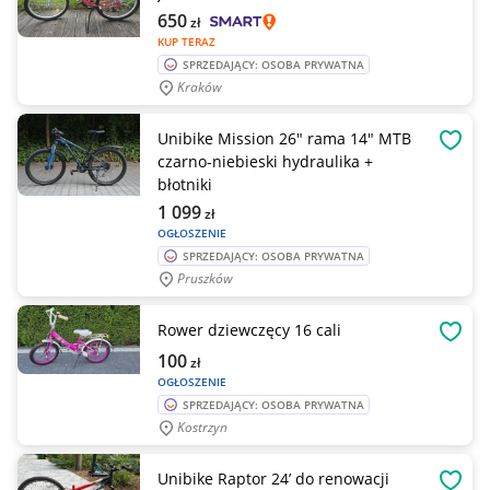
650
zł
KUP TERAZ
SPRZEDAJĄCY: OSOBA PRYWATNA
Kraków
Unibike Mission 26" rama 14" MTB
OBSE
czarno-niebieski hydraulika +
błotniki
1 099
zł
OGŁOSZENIE
SPRZEDAJĄCY: OSOBA PRYWATNA
Pruszków
Rower dziewczęcy 16 cali
OBSE
100
zł
OGŁOSZENIE
SPRZEDAJĄCY: OSOBA PRYWATNA
Kostrzyn
Unibike Raptor 24’ do renowacji