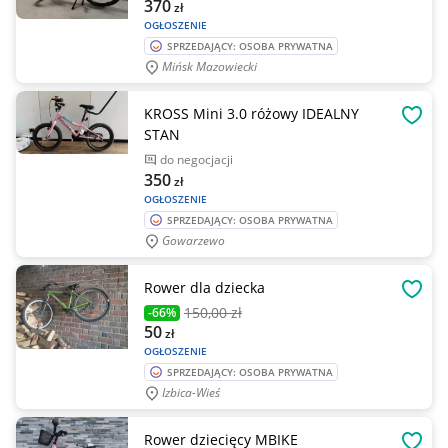
370
zł
OGŁOSZENIE
SPRZEDAJĄCY: OSOBA PRYWATNA
Mińsk Mazowiecki
KROSS Mini 3.0 różowy IDEALNY
OBSE
STAN
do negocjacji
350
zł
OGŁOSZENIE
SPRZEDAJĄCY: OSOBA PRYWATNA
Gowarzewo
Rower dla dziecka
OBSE
150
,00 zł
-66%
50
zł
OGŁOSZENIE
SPRZEDAJĄCY: OSOBA PRYWATNA
Izbica-Wieś
Rower dziecięcy MBIKE