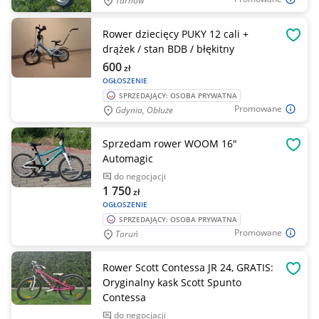
Tarnów
Rower dziecięcy PUKY 12 cali +
OBSE
drążek / stan BDB / błękitny
600
zł
OGŁOSZENIE
SPRZEDAJĄCY: OSOBA PRYWATNA
Promowane
Gdynia, Obłuże
Sprzedam rower WOOM 16"
OBSE
Automagic
do negocjacji
1 750
zł
OGŁOSZENIE
SPRZEDAJĄCY: OSOBA PRYWATNA
Promowane
Toruń
Rower Scott Contessa JR 24, GRATIS:
OBSE
Oryginalny kask Scott Spunto
Contessa
do negocjacji