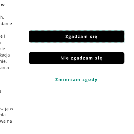
e w
ch
.
adanie
e i
Zgadzam się
h
nie
ikacja
Nie zgadzam się
nie
.
iania
Zmieniam zgody
e
sz ją w
nia
ywa na