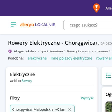
All
Otwórz menu z kategoriami
Rowery Elektryczne - Chorągwica
15
ogłosz
Allegro Lokalnie
Sport i turystyka
Rowery i akcesoria
Rowery
Podobne:
elektryczne
inne pojazdy elektryczne
rowery el
Elektryczne
Wido
wróć do
Rowery
Og
Filtry
Wyczyść
Chorągwica, Małopolskie, +0 km