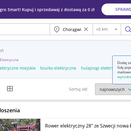
SPRAW
egro Smart! Kupuj i sprzedawaj z dostawą za 0 zł
Miasto
Wyczyść frazę
+
0
km
Odległość
szu
eń
Elektryczne
Dodaj sw
Gdy poja
ektryczne miejskie
biurko elektryczne
hulajnogi elektryczne
mailowo
wyszuki
k listy
Widok siatki
Sortuj od:
łoszenia
Rower elektryczny 28" ze Szwecji nowa 