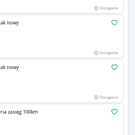
Chorągwica
jak nowy
OBSERWU
Chorągwica
jak nowy
OBSERWU
Chorągwica
eria zasięg 100km
OBSERWU