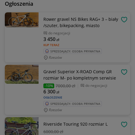
Ogłoszenia
Rower gravel NS Bikes RAG+ 3 – biały
OBSE
/szuter, bikepacking, miasto
do negocjacji
3 450
zł
KUP TERAZ
SPRZEDAJĄCY: OSOBA PRYWATNA
Rzeszów
Gravel Superior X-ROAD Comp GR
OBSE
rozmiar M- po kompletnym serwisie
7000
,00 zł
do negocjacji
-10%
6 300
zł
OGŁOSZENIE
SPRZEDAJĄCY: OSOBA PRYWATNA
Rzeszów
Riverside Touring 920 rozmiar L
OBSE
6000
,00 zł