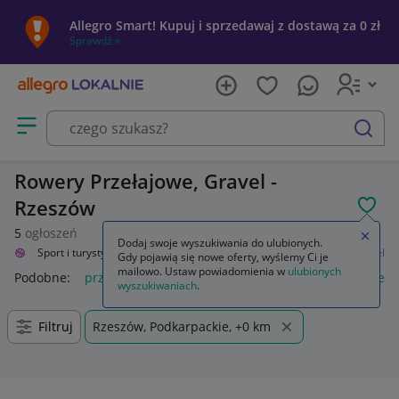
Allegro Smart! Kupuj i sprzedawaj z dostawą za 0 zł
Sprawdź »
Otwórz menu z kategoriami
szukaj
Rowery Przełajowe, Gravel -
Rzeszów
POL
5
ogłoszeń
Zamkn
Dodaj swoje wyszukiwania do ulubionych.
alnie
Sport i turystyka
Rowery i akcesoria
Rowery
Przełajowe, Gravel
Gdy pojawią się nowe oferty, wyślemy Ci je
mailowo. Ustaw powiadomienia w
ulubionych
Podobne:
przelajowe gravel
rowery elektryczne przelajowe g
wyszukiwaniach
.
Filtruj
Rzeszów, Podkarpackie, +0 km