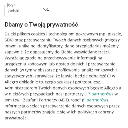
język
Dbamy o Twoją prywatność
Dzięki plikom cookies i technologiom pokrewnym
(np. piksele,
SDK)
oraz przetwarzaniu Twoich danych osobowych
(między
innymi unikalne identyfikatory, dane przeglądarki)
, możemy
zapewnić, że dopasujemy do Ciebie wyświetlane treści.
Wyrażając zgodę na przechowywanie informacji na
urządzeniu końcowym lub dostęp do nich i przetwarzanie
danych (w tym w obszarze profilowania, analiz rynkowych i
statystycznych) sprawiasz, że łatwiej będzie odnaleźć Ci w
Allegro dokładnie to, czego szukasz i potrzebujesz.
Administratorem Twoich danych osobowych będzie Allegro a
w niektórych przypadkach nasi partnerzy (
17
partnerów
), w
tym tzw. “Zaufani Partnerzy IAB Europe” (
9
partnerów
).
Przydatne informacje
Informacja o celach przetwarzania danych osobowych przez
naszych partnerów znajduje się w ich politykach ochrony
prywatności.
Jak to działa