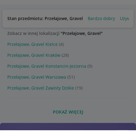
Stan przedmiotu: Przełajowe, Gravel
Bardzo dobry
Używan
Zobacz w innej lokalizacji
"Przełajowe, Gravel"
Przełajowe, Gravel Kielce
(4)
Przełajowe, Gravel Kraków
(28)
Przełajowe, Gravel Konstancin-Jeziorna
(9)
Przełajowe, Gravel Warszawa
(51)
Przełajowe, Gravel Zawisty Dzikie
(19)
POKAŻ WIĘCEJ