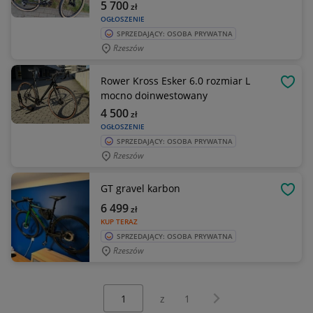
5 700
zł
OGŁOSZENIE
SPRZEDAJĄCY: OSOBA PRYWATNA
Rzeszów
Rower Kross Esker 6.0 rozmiar L
OBSE
mocno doinwestowany
4 500
zł
OGŁOSZENIE
SPRZEDAJĄCY: OSOBA PRYWATNA
Rzeszów
GT gravel karbon
OBSE
6 499
zł
KUP TERAZ
SPRZEDAJĄCY: OSOBA PRYWATNA
Rzeszów
Wybierz stronę:
Następna strona
z
1