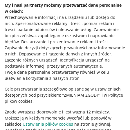
Napisz do nas
My i nasi partnerzy możemy przetwarzać dane personalne
w celach:
Allegro Gadane dla sprzedających
Przechowywanie informacji na urządzeniu lub dostęp do
Allegro Gadane dla kupujących
nich
.
Spersonalizowane reklamy i treści, pomiar reklam i
treści, badanie odbiorców i ulepszanie usług
.
Zapewnienie
Mapa miejscowości
bezpieczeństwa, zapobieganie oszustwom i naprawianie
błędów
.
Dostarczanie i prezentowanie reklam i treści
.
Informacje prawne
Zapisanie decyzji dotyczących prywatności oraz informowanie
o nich
.
Dopasowanie i łączenie danych z innych źródeł
.
Regulamin
Łączenie różnych urządzeń
.
Identyfikacja urządzeń na
podstawie informacji przesyłanych automatycznie
.
Polityka plików "cookies"
Twoje dane personalne przetwarzamy również w celu
ułatwiania korzystania z naszych stron
Ustawienia plików "cookies"
Cele przetwarzania szczegółowo opisane są w ustawieniach
Udostępnianie lokalizacji
dostępnych pod przyciskiem: “ZMIENIAM ZGODY” i w Polityce
Informacje dla Aktu o Usługach Cyfrowych
plików cookies.
Zgodę wyrażasz dobrowolnie i jest ważna 12 miesięcy.
Pobierz aplikację
Możesz ją w każdym momencie wycofać lub ponowić w
zakładce
Ustawienia plików cookies
na stronie głównej.