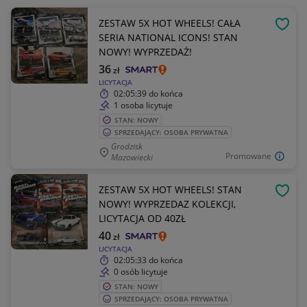
ZESTAW 5X HOT WHEELS! CAŁA
OBSE
SERIA NATIONAL ICONS! STAN
NOWY! WYPRZEDAŻ!
36
zł
LICYTACJA
02:05:39
do końca
1 osoba licytuje
STAN: NOWY
SPRZEDAJĄCY: OSOBA PRYWATNA
Grodzisk
Promowane
Mazowiecki
ZESTAW 5X HOT WHEELS! STAN
OBSE
NOWY! WYPRZEDAZ KOLEKCJI,
LICYTACJA OD 40ZŁ
40
zł
LICYTACJA
02:05:33
do końca
0 osób licytuje
STAN: NOWY
SPRZEDAJĄCY: OSOBA PRYWATNA