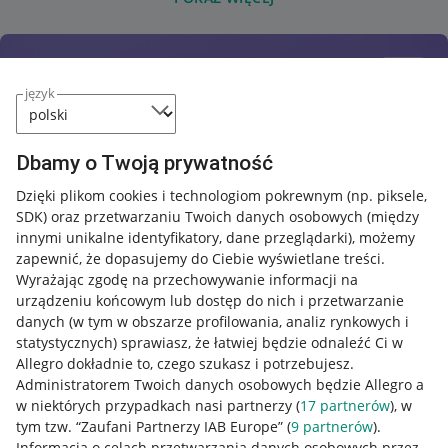
język
Dbamy o Twoją prywatność
Dzięki plikom cookies i technologiom pokrewnym
(np. piksele,
SDK)
oraz przetwarzaniu Twoich danych osobowych
(między
innymi unikalne identyfikatory, dane przeglądarki)
, możemy
zapewnić, że dopasujemy do Ciebie wyświetlane treści.
Wyrażając zgodę na przechowywanie informacji na
urządzeniu końcowym lub dostęp do nich i przetwarzanie
danych (w tym w obszarze profilowania, analiz rynkowych i
statystycznych) sprawiasz, że łatwiej będzie odnaleźć Ci w
Allegro dokładnie to, czego szukasz i potrzebujesz.
Administratorem Twoich danych osobowych będzie Allegro a
w niektórych przypadkach nasi partnerzy (
17
partnerów
), w
tym tzw. “Zaufani Partnerzy IAB Europe” (
9
partnerów
).
Przydatne informacje
Informacja o celach przetwarzania danych osobowych przez