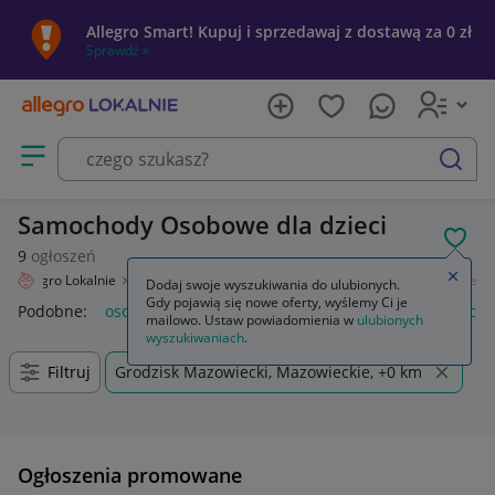
Allegro Smart! Kupuj i sprzedawaj z dostawą za 0 zł
Sprawdź »
Otwórz menu z kategoriami
szukaj
Samochody Osobowe dla dzieci
POL
9
ogłoszeń
Zamkn
Allegro Lokalnie
Dziecko
Zabawki
Samochody i pojazdy
Osobowe
Dodaj swoje wyszukiwania do ulubionych.
Gdy pojawią się nowe oferty, wyślemy Ci je
Podobne:
osobowe
samochody osobowe używane
samocho
mailowo. Ustaw powiadomienia w
ulubionych
wyszukiwaniach
.
Filtruj
Grodzisk Mazowiecki, Mazowieckie, +0 km
Ogłoszenia promowane