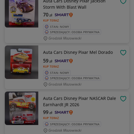
Auta Cars Dosney Pixar Jackson
OBSE
Storm With Blast Wall
70
zł
KUP TERAZ
STAN: NOWY
SPRZEDAJĄCY: OSOBA PRYWATNA
Grodzisk Mazowiecki
Auta Cars Disney Pixar Mel Dorado
OBSE
59
zł
KUP TERAZ
STAN: NOWY
SPRZEDAJĄCY: OSOBA PRYWATNA
Grodzisk Mazowiecki
Auta Cars Disney Pixar NASCAR Dale
OBSE
Earnhardt JR 2026
99
zł
KUP TERAZ
SPRZEDAJĄCY: OSOBA PRYWATNA
Grodzisk Mazowiecki