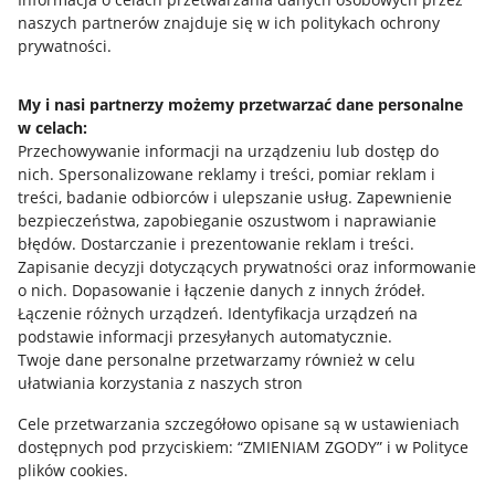
naszych partnerów znajduje się w ich politykach ochrony
prywatności.
Jak to działa
Napisz do nas
My i nasi partnerzy możemy przetwarzać dane personalne
w celach:
Allegro Gadane dla sprzedających
Przechowywanie informacji na urządzeniu lub dostęp do
Allegro Gadane dla kupujących
nich
.
Spersonalizowane reklamy i treści, pomiar reklam i
treści, badanie odbiorców i ulepszanie usług
.
Zapewnienie
Mapa miejscowości
bezpieczeństwa, zapobieganie oszustwom i naprawianie
błędów
.
Dostarczanie i prezentowanie reklam i treści
.
Informacje prawne
Zapisanie decyzji dotyczących prywatności oraz informowanie
o nich
.
Dopasowanie i łączenie danych z innych źródeł
.
Regulamin
Łączenie różnych urządzeń
.
Identyfikacja urządzeń na
podstawie informacji przesyłanych automatycznie
.
Polityka plików "cookies"
Twoje dane personalne przetwarzamy również w celu
ułatwiania korzystania z naszych stron
Ustawienia plików "cookies"
Cele przetwarzania szczegółowo opisane są w ustawieniach
Udostępnianie lokalizacji
dostępnych pod przyciskiem: “ZMIENIAM ZGODY” i w Polityce
Informacje dla Aktu o Usługach Cyfrowych
plików cookies.