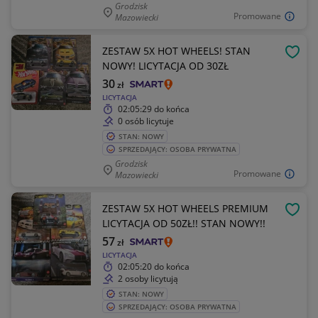
Grodzisk
Promowane
Mazowiecki
ZESTAW 5X HOT WHEELS! STAN
OBSE
NOWY! LICYTACJA OD 30ZŁ
30
zł
LICYTACJA
02:05:29
do końca
0 osób licytuje
STAN: NOWY
SPRZEDAJĄCY: OSOBA PRYWATNA
Grodzisk
Promowane
Mazowiecki
ZESTAW 5X HOT WHEELS PREMIUM
OBSE
LICYTACJA OD 50ZŁ!! STAN NOWY!!
57
zł
LICYTACJA
02:05:20
do końca
2 osoby licytują
STAN: NOWY
SPRZEDAJĄCY: OSOBA PRYWATNA