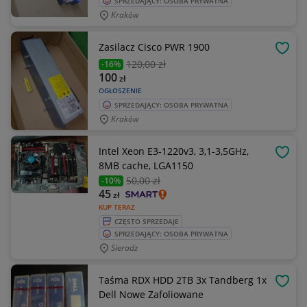
SPRZEDAJĄCY: OSOBA PRYWATNA
Kraków
Zasilacz Cisco PWR 1900
OBSE
120
,00 zł
-16%
100
zł
OGŁOSZENIE
SPRZEDAJĄCY: OSOBA PRYWATNA
Kraków
Intel Xeon E3-1220v3, 3,1-3,5GHz,
OBSE
8MB cache, LGA1150
50
,00 zł
-10%
45
zł
KUP TERAZ
CZĘSTO SPRZEDAJE
SPRZEDAJĄCY: OSOBA PRYWATNA
Sieradz
Taśma RDX HDD 2TB 3x Tandberg 1x
OBSE
Dell Nowe Zafoliowane