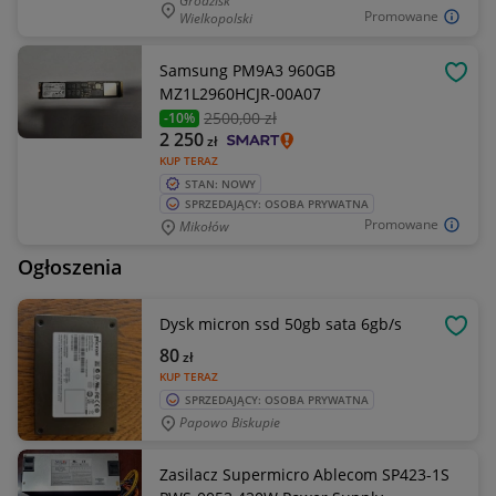
Grodzisk
Promowane
Wielkopolski
Samsung PM9A3 960GB
OBSE
MZ1L2960HCJR-00A07
2500
,00 zł
-10%
2 250
zł
KUP TERAZ
STAN: NOWY
SPRZEDAJĄCY: OSOBA PRYWATNA
Promowane
Mikołów
Ogłoszenia
Dysk micron ssd 50gb sata 6gb/s
OBSE
80
zł
KUP TERAZ
SPRZEDAJĄCY: OSOBA PRYWATNA
Papowo Biskupie
Zasilacz Supermicro Ablecom SP423-1S