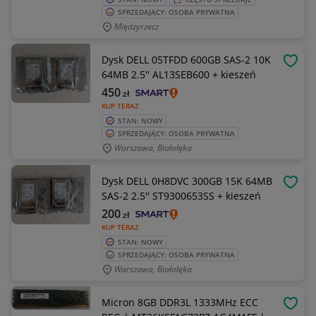
SPRZEDAJĄCY: OSOBA PRYWATNA
Międzyrzecz
Dysk DELL 05TFDD 600GB SAS-2 10K
OBSE
64MB 2.5'' AL13SEB600 + kieszeń
450
zł
KUP TERAZ
STAN: NOWY
SPRZEDAJĄCY: OSOBA PRYWATNA
Warszawa, Białołęka
Dysk DELL 0H8DVC 300GB 15K 64MB
OBSE
SAS-2 2.5'' ST9300653SS + kieszeń
200
zł
KUP TERAZ
STAN: NOWY
SPRZEDAJĄCY: OSOBA PRYWATNA
Warszawa, Białołęka
Micron 8GB DDR3L 1333MHz ECC
OBSE