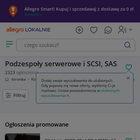
Allegro Smart! Kupuj i sprzedawaj z dostawą za 0 zł
Sprawdź »
Otwórz menu z kategoriami
szukaj
Podzespoły serwerowe i SCSI, SAS
POL
2323
ogłoszenia
Zamkn
e
Elektronika
Komputery
Serwery i akcesoria
Podzespoły serwerowe
Dodaj swoje wyszukiwania do ulubionych.
Gdy pojawią się nowe oferty, wyślemy Ci je
mailowo. Ustaw powiadomienia w
ulubionych
Filtruj
wyszukiwaniach
.
Ogłoszenia promowane