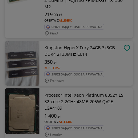
2133MHz | FUJITSU PRIMERGY TX1330
M2
219
,90
zł
OFERTA Z
ALLEGRO
SPRZEDAJĄCY: OSOBA PRYWATNA
Płock
Kingston HyperX Fury 24GB 3x8GB
OBSE
DDR4 2133MHz CL14
350
zł
KUP TERAZ
SPRZEDAJĄCY: OSOBA PRYWATNA
Wrocław
Procesor Intel Xeon Platinum 8352Y ES
32-core 2.2GHz 48MB 205W QV2E
LGA4189
1 400
zł
OFERTA Z
ALLEGRO
SPRZEDAJĄCY: OSOBA PRYWATNA
Łoniów