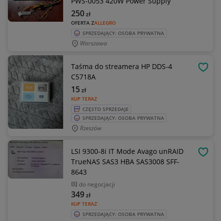
PWS-0053 420W Power Supply
250
zł
OFERTA Z
ALLEGRO
SPRZEDAJĄCY: OSOBA PRYWATNA
Warszawa
Taśma do streamera HP DDS-4
OBSE
C5718A
15
zł
KUP TERAZ
CZĘSTO SPRZEDAJE
SPRZEDAJĄCY: OSOBA PRYWATNA
Rzeszów
LSI 9300-8i IT Mode Avago unRAID
OBSE
TrueNAS SAS3 HBA SAS3008 SFF-
8643
do negocjacji
349
zł
KUP TERAZ
SPRZEDAJĄCY: OSOBA PRYWATNA