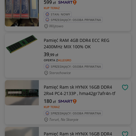
599
zł
KUP TERAZ
STAN: NOWY
SPRZEDAJĄCY: OSOBA PRYWATNA
Wójtowo
Pamięć RAM 4GB DDR4 ECC REG
2400MHz MIX 100% OK
39
,99
zł
OFERTA Z
ALLEGRO
SPRZEDAJĄCY: OSOBA PRYWATNA
Starachowice
Pamięć Ram sk HYNIX 16GB DDR4
OBSE
2Rx4 PC4-2133P , hma42gr7afr4n-tf
180
zł
KUP TERAZ
SPRZEDAJĄCY: OSOBA PRYWATNA
Toruń, Na Skarpie
Pamięć Ram sk HYNIX 16GB DDR4