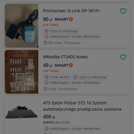
Printserwer D-Link DP-301P+
OBSE
80
zł
KUP TERAZ
CZĘSTO SPRZEDAJE
SPRZEDAJĄCY: OSOBA PRYWATNA
Wrocław, Fabryczna
Wkładka FT3405.Nowa
OBSE
49
zł
KUP TERAZ
STAN: NOWY
CZĘSTO SPRZEDAJE
SPRZEDAJĄCY: OSOBA PRYWATNA
Łódź, Śródmieście
ATS Eaton Pulsar STS 16 System
automatycznego przełączania zasilania
400
zł
OFERTA Z
ALLEGRO
SPRZEDAJĄCY: OSOBA PRYWATNA