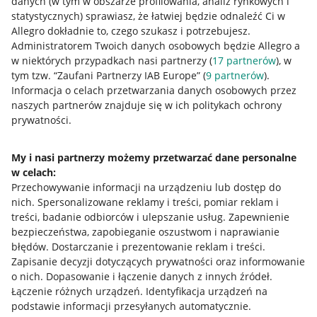
danych (w tym w obszarze profilowania, analiz rynkowych i
statystycznych) sprawiasz, że łatwiej będzie odnaleźć Ci w
Allegro dokładnie to, czego szukasz i potrzebujesz.
Administratorem Twoich danych osobowych będzie Allegro a
w niektórych przypadkach nasi partnerzy (
17
partnerów
), w
tym tzw. “Zaufani Partnerzy IAB Europe” (
9
partnerów
).
Przydatne informacje
Informacja o celach przetwarzania danych osobowych przez
naszych partnerów znajduje się w ich politykach ochrony
prywatności.
Jak to działa
Napisz do nas
My i nasi partnerzy możemy przetwarzać dane personalne
w celach:
Allegro Gadane dla sprzedających
Przechowywanie informacji na urządzeniu lub dostęp do
Allegro Gadane dla kupujących
nich
.
Spersonalizowane reklamy i treści, pomiar reklam i
treści, badanie odbiorców i ulepszanie usług
.
Zapewnienie
Mapa miejscowości
bezpieczeństwa, zapobieganie oszustwom i naprawianie
błędów
.
Dostarczanie i prezentowanie reklam i treści
.
Informacje prawne
Zapisanie decyzji dotyczących prywatności oraz informowanie
o nich
.
Dopasowanie i łączenie danych z innych źródeł
.
Regulamin
Łączenie różnych urządzeń
.
Identyfikacja urządzeń na
podstawie informacji przesyłanych automatycznie
.
Polityka plików "cookies"