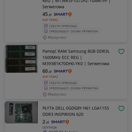
REG | MT36KSF1G72PZ-1G4M1FF |
Serwerowa
45
zł
KUP TERAZ
CZĘSTO SPRZEDAJE
SPRZEDAJĄCY: OSOBA PRYWATNA
Międzyrzecz
Pamięć RAM Samsung 8GB DDR3L
OBSE
1600MHz ECC REG |
M393B1K70DH0-YK0 | Serwerowa
60
zł
KUP TERAZ
CZĘSTO SPRZEDAJE
SPRZEDAJĄCY: OSOBA PRYWATNA
Międzyrzecz
PŁYTA DELL 0GDG8Y H61 LGA1155
OBSE
DDR3 INSPIRION 620
2
zł
LICYTACJA