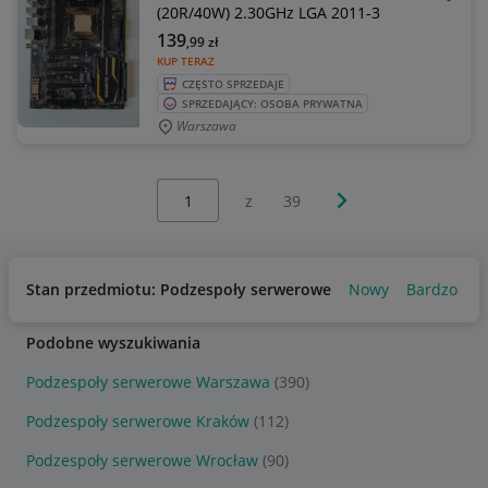
OBSE
(20R/40W) 2.30GHz LGA 2011-3
139
,99
zł
KUP TERAZ
CZĘSTO SPRZEDAJE
SPRZEDAJĄCY: OSOBA PRYWATNA
Warszawa
Wybierz stronę:
Następna strona
z
39
Stan przedmiotu: Podzespoły serwerowe
Nowy
Bardzo dob
Podobne wyszukiwania
Podzespoły serwerowe Warszawa
(390)
Podzespoły serwerowe Kraków
(112)
Podzespoły serwerowe Wrocław
(90)