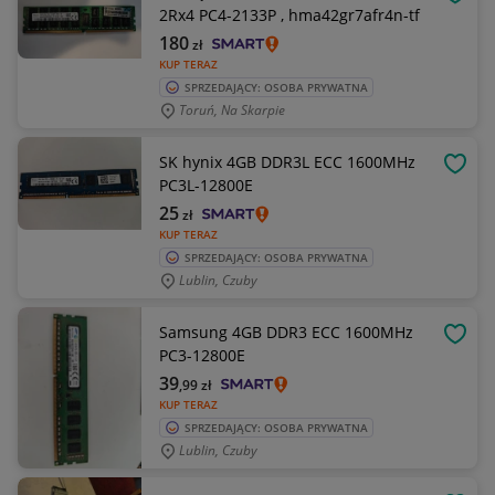
OBSE
2Rx4 PC4-2133P , hma42gr7afr4n-tf
180
zł
KUP TERAZ
SPRZEDAJĄCY: OSOBA PRYWATNA
Toruń, Na Skarpie
SK hynix 4GB DDR3L ECC 1600MHz
OBSE
PC3L-12800E
25
zł
KUP TERAZ
SPRZEDAJĄCY: OSOBA PRYWATNA
Lublin, Czuby
Samsung 4GB DDR3 ECC 1600MHz
OBSE
PC3-12800E
39
,99
zł
KUP TERAZ
SPRZEDAJĄCY: OSOBA PRYWATNA
Lublin, Czuby