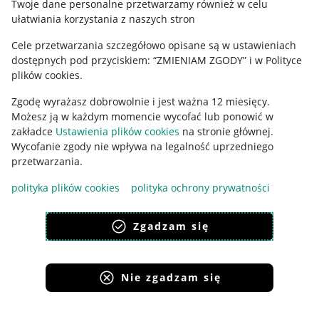
Twoje dane personalne przetwarzamy również w celu
ułatwiania korzystania z naszych stron
Ustawienia plików "cookies"
Cele przetwarzania szczegółowo opisane są w ustawieniach
Udostępnianie lokalizacji
dostępnych pod przyciskiem: “ZMIENIAM ZGODY” i w Polityce
Informacje dla Aktu o Usługach Cyfrowych
plików cookies.
Zgodę wyrażasz dobrowolnie i jest ważna 12 miesięcy.
Pobierz aplikację
Możesz ją w każdym momencie wycofać lub ponowić w
zakładce
Ustawienia plików cookies
na stronie głównej.
Wycofanie zgody nie wpływa na legalność uprzedniego
przetwarzania.
polityka plików cookies
polityka ochrony prywatności
Zgadzam się
Nie zgadzam się
Korzystanie z serwisu oznacza akceptację
regulaminu
.