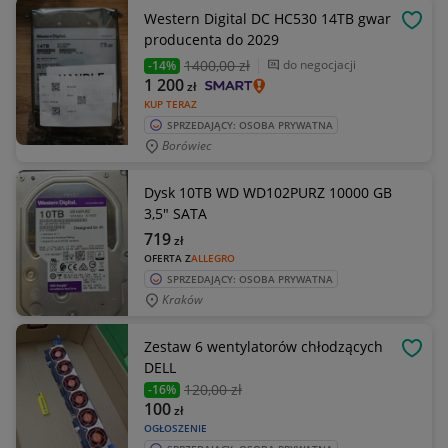
Western Digital DC HC530 14TB gwar
OBSE
producenta do 2029
1400
,00 zł
do negocjacji
-14%
1 200
zł
KUP TERAZ
SPRZEDAJĄCY: OSOBA PRYWATNA
Borówiec
Dysk 10TB WD WD102PURZ 10000 GB
3,5" SATA
719
zł
OFERTA Z
ALLEGRO
SPRZEDAJĄCY: OSOBA PRYWATNA
Kraków
Zestaw 6 wentylatorów chłodzących
OBSE
DELL
120
,00 zł
-16%
100
zł
OGŁOSZENIE