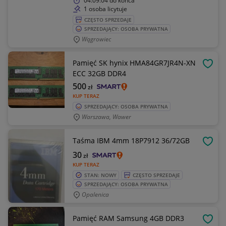
04:09:04
do końca
1 osoba licytuje
CZĘSTO SPRZEDAJE
SPRZEDAJĄCY: OSOBA PRYWATNA
Wągrowiec
Pamięć SK hynix HMA84GR7JR4N-XN
OBSE
ECC 32GB DDR4
500
zł
KUP TERAZ
SPRZEDAJĄCY: OSOBA PRYWATNA
Warszawa, Wawer
Taśma IBM 4mm 18P7912 36/72GB
OBSE
30
zł
KUP TERAZ
STAN: NOWY
CZĘSTO SPRZEDAJE
SPRZEDAJĄCY: OSOBA PRYWATNA
Opalenica
Pamięć RAM Samsung 4GB DDR3
OBSE