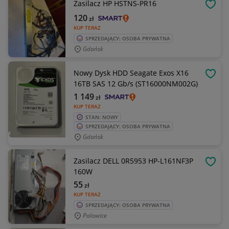
Zasilacz HP HSTNS-PR16
OBSE
120
zł
KUP TERAZ
SPRZEDAJĄCY: OSOBA PRYWATNA
Gdańsk
Nowy Dysk HDD Seagate Exos X16
OBSE
16TB SAS 12 Gb/s (ST16000NM002G)
1 149
zł
KUP TERAZ
STAN: NOWY
SPRZEDAJĄCY: OSOBA PRYWATNA
Gdańsk
Zasilacz DELL 0R5953 HP-L161NF3P
OBSE
160W
55
zł
KUP TERAZ
SPRZEDAJĄCY: OSOBA PRYWATNA
Palowice