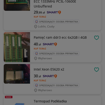
ECC 1333MHz PC3L-10600E
Unbuffered
29
,99
zł
KUP TERAZ
SPRZEDAJĄCY: OSOBA PRYWATNA
Lublin, Czuby
Pamięć ram ddr3 ecc 6x2GB i 4GB
OBSE
40
zł
KUP TERAZ
SPRZEDAJĄCY: OSOBA PRYWATNA
Wejherowo
Intel Xeon E5620 x2
OBSE
30
zł
KUP TERAZ
SPRZEDAJĄCY: OSOBA PRYWATNA
Wejherowo
Termopad Podkładka