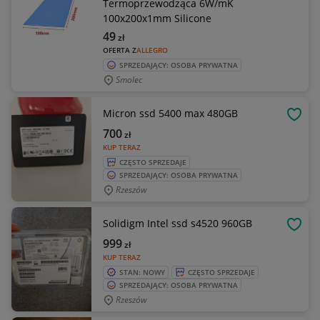
Termoprzewodząca 6W/mK
100x200x1mm Silicone
49
zł
OFERTA Z
ALLEGRO
SPRZEDAJĄCY: OSOBA PRYWATNA
Smolec
Micron ssd 5400 max 480GB
OBSE
700
zł
KUP TERAZ
CZĘSTO SPRZEDAJE
SPRZEDAJĄCY: OSOBA PRYWATNA
Rzeszów
Solidigm Intel ssd s4520 960GB
OBSE
999
zł
KUP TERAZ
STAN: NOWY
CZĘSTO SPRZEDAJE
SPRZEDAJĄCY: OSOBA PRYWATNA
Rzeszów