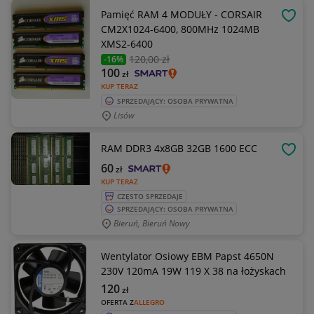
Pamięć RAM 4 MODUŁY - CORSAIR
OBSE
CM2X1024-6400, 800MHz 1024MB
XMS2-6400
120
,00 zł
-16%
100
zł
KUP TERAZ
SPRZEDAJĄCY: OSOBA PRYWATNA
Lisów
RAM DDR3 4x8GB 32GB 1600 ECC
OBSE
60
zł
KUP TERAZ
CZĘSTO SPRZEDAJE
SPRZEDAJĄCY: OSOBA PRYWATNA
Bieruń, Bieruń Nowy
Wentylator Osiowy EBM Papst 4650N
230V 120mA 19W 119 X 38 na łożyskach
120
zł
OFERTA Z
ALLEGRO