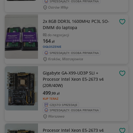
SPRZEDAJĄCY: OSOBA PRYWATNA
Ostrów Wlkp
2x 8GB DDR3L 1600MHz PC3L SO-
OBSE
DIMM do laptopa
do negocjacji
164
zł
OGŁOSZENIE
SPRZEDAJĄCY: OSOBA PRYWATNA
Kraków, Mistrzejowice
Gigabyte GA-X99-UD3P SLI +
OBSE
Procesor Intel Xeon E5-2673 v4
(20R/40W)
499
,99
zł
KUP TERAZ
CZĘSTO SPRZEDAJE
SPRZEDAJĄCY: OSOBA PRYWATNA
Warszawa
Procesor Intel Xeon E5-2673 v4