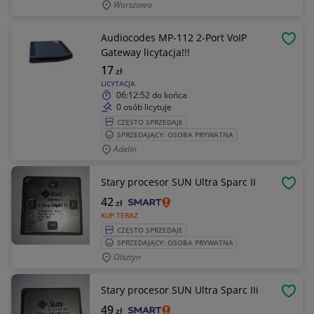
Warszawa
Audiocodes MP-112 2-Port VoIP
OBSE
Gateway licytacja!!!
17
zł
LICYTACJA
06:12:52
do końca
0 osób licytuje
CZĘSTO SPRZEDAJE
SPRZEDAJĄCY: OSOBA PRYWATNA
Adelin
Stary procesor SUN Ultra Sparc II
OBSE
42
zł
KUP TERAZ
CZĘSTO SPRZEDAJE
SPRZEDAJĄCY: OSOBA PRYWATNA
Olsztyn
Stary procesor SUN Ultra Sparc IIi
OBSE
49
zł