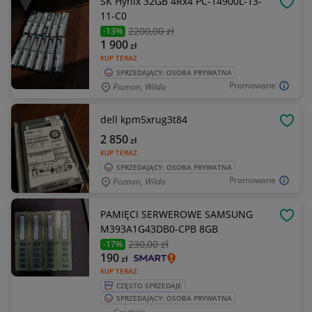
SK Hynix 32GB 4Rx4 PC-14900L-13-
OBSE
11-C0
2200
,00 zł
-13%
1 900
zł
KUP TERAZ
SPRZEDAJĄCY: OSOBA PRYWATNA
Promowane
Poznan, Wilda
dell kpm5xrug3t84
OBSE
2 850
zł
KUP TERAZ
SPRZEDAJĄCY: OSOBA PRYWATNA
Promowane
Poznan, Wilda
PAMIĘCI SERWEROWE SAMSUNG
OBSE
M393A1G43DB0-CPB 8GB
230
,00 zł
-17%
190
zł
KUP TERAZ
CZĘSTO SPRZEDAJE
SPRZEDAJĄCY: OSOBA PRYWATNA