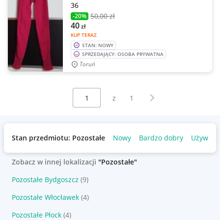
36
50
,00 zł
-20%
40
zł
KUP TERAZ
STAN: NOWY
SPRZEDAJĄCY: OSOBA PRYWATNA
Toruń
Wybierz stronę:
Następna strona
z
1
Stan przedmiotu: Pozostałe
Nowy
Bardzo dobry
Używany
Zobacz w innej lokalizacji
"Pozostałe"
Pozostałe Bydgoszcz
(9)
Pozostałe Włocławek
(4)
Pozostałe Płock
(4)