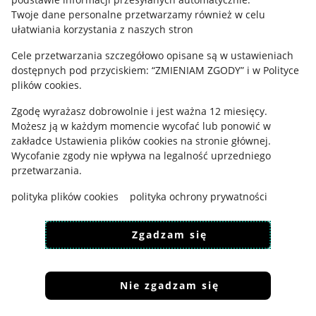
Polityka plików "cookies"
Twoje dane personalne przetwarzamy również w celu
ułatwiania korzystania z naszych stron
Ustawienia plików "cookies"
Cele przetwarzania szczegółowo opisane są w ustawieniach
Udostępnianie lokalizacji
dostępnych pod przyciskiem: “ZMIENIAM ZGODY” i w Polityce
Informacje dla Aktu o Usługach Cyfrowych
plików cookies.
Zgodę wyrażasz dobrowolnie i jest ważna 12 miesięcy.
Pobierz aplikację
Możesz ją w każdym momencie wycofać lub ponowić w
zakładce
Ustawienia plików cookies
na stronie głównej.
Wycofanie zgody nie wpływa na legalność uprzedniego
przetwarzania.
polityka plików cookies
polityka ochrony prywatności
Zgadzam się
Nie zgadzam się
Korzystanie z serwisu oznacza akceptację
regulaminu
.