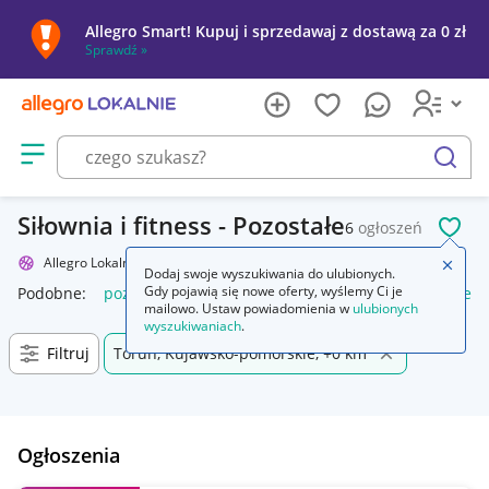
Allegro Smart! Kupuj i sprzedawaj z dostawą za 0 zł
Sprawdź »
Otwórz menu z kategoriami
szukaj
Siłownia i fitness - Pozostałe
6
ogłoszeń
POL
Allegro Lokalnie
Sport i turystyka
Siłownia i fitness
Pozostałe
Zamkn
Dodaj swoje wyszukiwania do ulubionych.
Gdy pojawią się nowe oferty, wyślemy Ci je
Podobne:
pozostałe
łóżka pozostałe
pozostałe miasta i regi
mailowo. Ustaw powiadomienia w
ulubionych
wyszukiwaniach
.
Filtruj
Toruń, Kujawsko-pomorskie, +0 km
Ogłoszenia