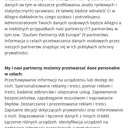
danych (w tym w obszarze profilowania, analiz rynkowych i
statystycznych) sprawiasz, że łatwiej będzie odnaleźć Ci w
Allegro dokładnie to, czego szukasz i potrzebujesz.
Administratorem Twoich danych osobowych będzie Allegro a
w niektórych przypadkach nasi partnerzy (
17
partnerów
), w
tym tzw. “Zaufani Partnerzy IAB Europe” (
9
partnerów
).
Przydatne informacje
Informacja o celach przetwarzania danych osobowych przez
naszych partnerów znajduje się w ich politykach ochrony
prywatności.
Jak to działa
Napisz do nas
My i nasi partnerzy możemy przetwarzać dane personalne
w celach:
Allegro Gadane dla sprzedających
Przechowywanie informacji na urządzeniu lub dostęp do
Allegro Gadane dla kupujących
nich
.
Spersonalizowane reklamy i treści, pomiar reklam i
treści, badanie odbiorców i ulepszanie usług
.
Zapewnienie
Mapa miejscowości
bezpieczeństwa, zapobieganie oszustwom i naprawianie
błędów
.
Dostarczanie i prezentowanie reklam i treści
.
Informacje prawne
Zapisanie decyzji dotyczących prywatności oraz informowanie
o nich
.
Dopasowanie i łączenie danych z innych źródeł
.
Regulamin
Łączenie różnych urządzeń
.
Identyfikacja urządzeń na
podstawie informacji przesyłanych automatycznie
.