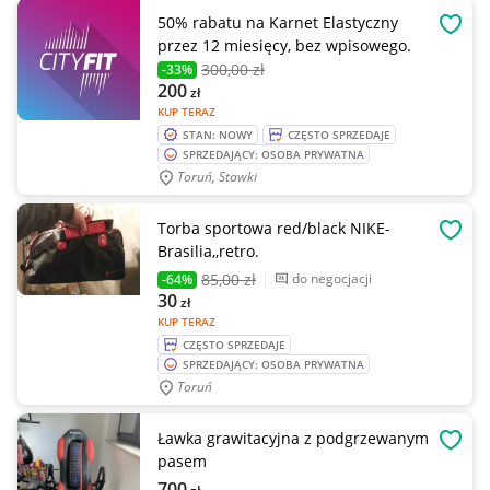
50% rabatu na Karnet Elastyczny
OBSE
przez 12 miesięcy, bez wpisowego.
300
,00 zł
-33%
200
zł
KUP TERAZ
STAN: NOWY
CZĘSTO SPRZEDAJE
SPRZEDAJĄCY: OSOBA PRYWATNA
Toruń, Stawki
Torba sportowa red/black NIKE-
OBSE
Brasilia,,retro.
85
,00 zł
do negocjacji
-64%
30
zł
KUP TERAZ
CZĘSTO SPRZEDAJE
SPRZEDAJĄCY: OSOBA PRYWATNA
Toruń
Ławka grawitacyjna z podgrzewanym
OBSE
pasem
700