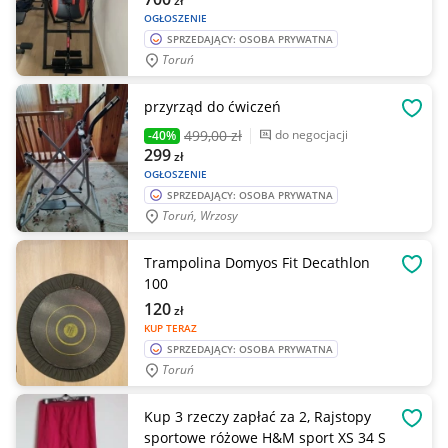
zł
OGŁOSZENIE
SPRZEDAJĄCY: OSOBA PRYWATNA
Toruń
przyrząd do ćwiczeń
OBSE
499
,00 zł
do negocjacji
-40%
299
zł
OGŁOSZENIE
SPRZEDAJĄCY: OSOBA PRYWATNA
Toruń, Wrzosy
Trampolina Domyos Fit Decathlon
OBSE
100
120
zł
KUP TERAZ
SPRZEDAJĄCY: OSOBA PRYWATNA
Toruń
Kup 3 rzeczy zapłać za 2, Rajstopy
OBSE
sportowe różowe H&M sport XS 34 S