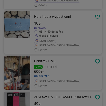
SPRZEDAJĄCY: OSOBA PRYWATNA
Gliwice
Hula hop z wypustkami
OBSE
10
zł
LICYTACJA
03:14:40
do końca
0 osób licytuje
STAN: NOWY
SPRZEDAJĄCY: OSOBA PRYWATNA
Gliwice
Orbitrek HMS
OBSE
800
,00 zł
-25%
600
zł
OGŁOSZENIE
SPRZEDAJĄCY: OSOBA PRYWATNA
Gliwice
ZESTAW TRZECH TAŚM OPOROWYCH
OBSE
49
zł