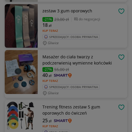
zestaw 3 gum oporowych
OBSE
23
,00 zł
do negocjacji
-21%
18
zł
KUP TERAZ
SPRZEDAJĄCY: OSOBA PRYWATNA
Gliwice
Masażer do ciała twarzy z
OBSE
podczerwienią wymienne końcówki
55
,00 zł
-27%
40
zł
KUP TERAZ
SPRZEDAJĄCY: OSOBA PRYWATNA
Gliwice
Trening fitness zestaw 5 gum
OBSE
oporowych do ćwiczeń
25
zł
KUP TERAZ