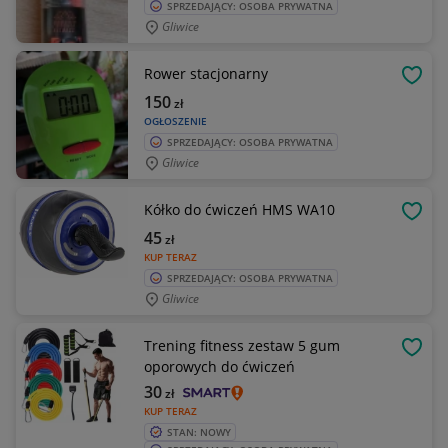
SPRZEDAJĄCY: OSOBA PRYWATNA
Gliwice
Rower stacjonarny
OBSE
150
zł
OGŁOSZENIE
SPRZEDAJĄCY: OSOBA PRYWATNA
Gliwice
Kółko do ćwiczeń HMS WA10
OBSE
45
zł
KUP TERAZ
SPRZEDAJĄCY: OSOBA PRYWATNA
Gliwice
Trening fitness zestaw 5 gum
OBSE
oporowych do ćwiczeń
30
zł
KUP TERAZ
STAN: NOWY