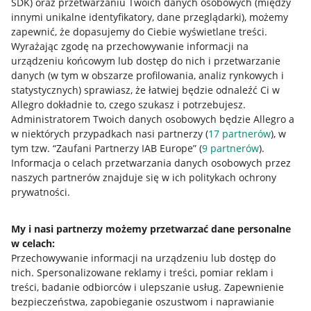
SDK)
oraz przetwarzaniu Twoich danych osobowych
(między
innymi unikalne identyfikatory, dane przeglądarki)
, możemy
zapewnić, że dopasujemy do Ciebie wyświetlane treści.
Wyrażając zgodę na przechowywanie informacji na
urządzeniu końcowym lub dostęp do nich i przetwarzanie
danych (w tym w obszarze profilowania, analiz rynkowych i
statystycznych) sprawiasz, że łatwiej będzie odnaleźć Ci w
Allegro dokładnie to, czego szukasz i potrzebujesz.
Administratorem Twoich danych osobowych będzie Allegro a
w niektórych przypadkach nasi partnerzy (
17
partnerów
), w
tym tzw. “Zaufani Partnerzy IAB Europe” (
9
partnerów
).
Przydatne informacje
Informacja o celach przetwarzania danych osobowych przez
naszych partnerów znajduje się w ich politykach ochrony
prywatności.
Jak to działa
Napisz do nas
My i nasi partnerzy możemy przetwarzać dane personalne
w celach:
Allegro Gadane dla sprzedających
Przechowywanie informacji na urządzeniu lub dostęp do
Allegro Gadane dla kupujących
nich
.
Spersonalizowane reklamy i treści, pomiar reklam i
treści, badanie odbiorców i ulepszanie usług
.
Zapewnienie
Mapa miejscowości
bezpieczeństwa, zapobieganie oszustwom i naprawianie