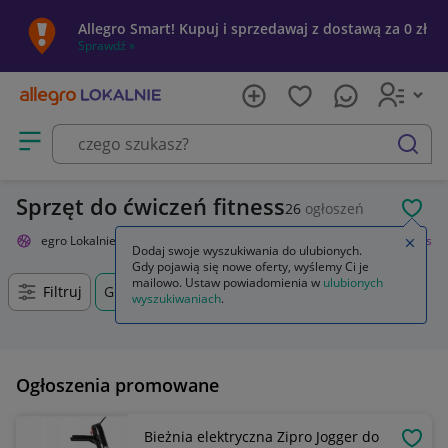
Allegro Smart! Kupuj i sprzedawaj z dostawą za 0 zł
Sprawdź »
Otwórz menu z kategoriami
szukaj
Sprzęt do ćwiczeń fitness
26
ogłoszeń
POL
Allegro Lokalnie
Sport i turystyka
Siłownia i fitness
Trening fitness
Zamkn
Dodaj swoje wyszukiwania do ulubionych.
Gdy pojawią się nowe oferty, wyślemy Ci je
mailowo. Ustaw powiadomienia w
ulubionych
Filtruj
Gliwice, Śląskie, +0 km
wyszukiwaniach
.
Ogłoszenia promowane
Bieżnia elektryczna Zipro Jogger do
OBSE