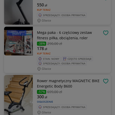
OBSE
550
zł
KUP TERAZ
SPRZEDAJĄCY: OSOBA PRYWATNA
Gliwice
Mega paka - 6 częściowy zestaw
OBSE
fitness piłka, obciążenia, roler
290
,00 zł
-38%
178
zł
KUP TERAZ
STAN: NOWY
CZĘSTO SPRZEDAJE
SPRZEDAJĄCY: OSOBA PRYWATNA
Gliwice
Rower magnetyczny MAGNETIC BIKE
OBSE
Energetic Body B600
699
,00 zł
-57%
300
zł
OGŁOSZENIE
SPRZEDAJĄCY: OSOBA PRYWATNA
Gliwice