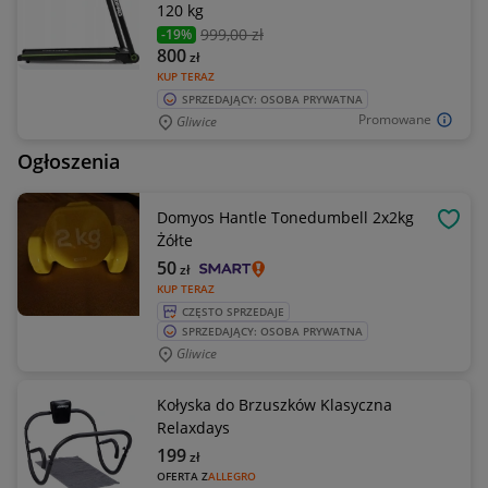
120 kg
999
,00 zł
-19%
800
zł
KUP TERAZ
SPRZEDAJĄCY: OSOBA PRYWATNA
Promowane
Gliwice
Ogłoszenia
Domyos Hantle Tonedumbell 2x2kg
OBSE
Żółte
50
zł
KUP TERAZ
CZĘSTO SPRZEDAJE
SPRZEDAJĄCY: OSOBA PRYWATNA
Gliwice
Kołyska do Brzuszków Klasyczna
Relaxdays
199
zł
OFERTA Z
ALLEGRO