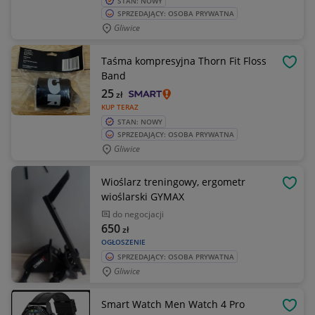
STAN: NOWY
SPRZEDAJĄCY: OSOBA PRYWATNA
Gliwice
Taśma kompresyjna Thorn Fit Floss
OBSE
Band
25
zł
KUP TERAZ
STAN: NOWY
SPRZEDAJĄCY: OSOBA PRYWATNA
Gliwice
Wioślarz treningowy, ergometr
OBSE
wioślarski GYMAX
do negocjacji
650
zł
OGŁOSZENIE
SPRZEDAJĄCY: OSOBA PRYWATNA
Gliwice
Smart Watch Men Watch 4 Pro
OBSE