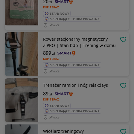
20
zł
KUP TERAZ
STAN: NOWY
SPRZEDAJĄCY: OSOBA PRYWATNA
Gliwice
Rower stacjonarny magnetyczny
OBSE
ZIPRO | Stan bdb | Trening w domu
899
zł
KUP TERAZ
SPRZEDAJĄCY: OSOBA PRYWATNA
Gliwice
Trenażer ramion i nóg relaxdays
OBSE
89
zł
KUP TERAZ
STAN: NOWY
SPRZEDAJĄCY: OSOBA PRYWATNA
Gliwice
Wioślarz treningowy