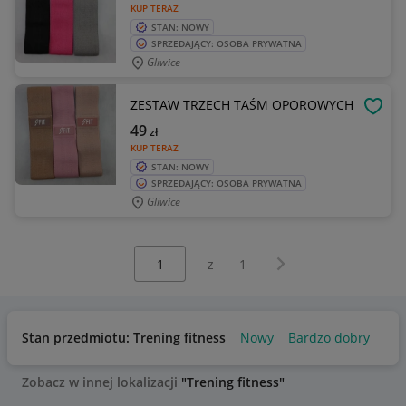
KUP TERAZ
STAN: NOWY
SPRZEDAJĄCY: OSOBA PRYWATNA
Gliwice
ZESTAW TRZECH TAŚM OPOROWYCH
OBSE
49
zł
KUP TERAZ
STAN: NOWY
SPRZEDAJĄCY: OSOBA PRYWATNA
Gliwice
Wybierz stronę:
Następna strona
z
1
Stan przedmiotu: Trening fitness
Nowy
Bardzo dobry
Uż
Zobacz w innej lokalizacji
"Trening fitness"