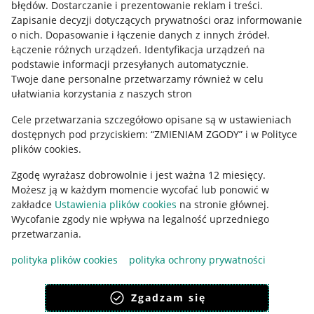
błędów
.
Dostarczanie i prezentowanie reklam i treści
.
Informacje prawne
Zapisanie decyzji dotyczących prywatności oraz informowanie
o nich
.
Dopasowanie i łączenie danych z innych źródeł
.
Regulamin
Łączenie różnych urządzeń
.
Identyfikacja urządzeń na
podstawie informacji przesyłanych automatycznie
.
Polityka plików "cookies"
Twoje dane personalne przetwarzamy również w celu
ułatwiania korzystania z naszych stron
Ustawienia plików "cookies"
Cele przetwarzania szczegółowo opisane są w ustawieniach
Udostępnianie lokalizacji
dostępnych pod przyciskiem: “ZMIENIAM ZGODY” i w Polityce
Informacje dla Aktu o Usługach Cyfrowych
plików cookies.
Zgodę wyrażasz dobrowolnie i jest ważna 12 miesięcy.
Pobierz aplikację
Możesz ją w każdym momencie wycofać lub ponowić w
zakładce
Ustawienia plików cookies
na stronie głównej.
Wycofanie zgody nie wpływa na legalność uprzedniego
przetwarzania.
polityka plików cookies
polityka ochrony prywatności
Zgadzam się