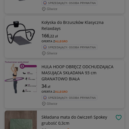
SPRZEDAJĄCY: OSOBA PRYWATNA
Gliwice
Kołyska do Brzuszków Klasyczna
Relaxdays
166
,22
zł
OFERTA Z
ALLEGRO
SPRZEDAJĄCY: OSOBA PRYWATNA
Gliwice
HULA HOOP OBRĘCZ ODCHUDZAJĄCA
MASUJĄCA SKŁADANA 93 cm
GRANATOWO BIAŁA
34
zł
OFERTA Z
ALLEGRO
SPRZEDAJĄCY: OSOBA PRYWATNA
Gliwice
Składana mata do ćwiczeń Spokey
OBSE
grubość 0,3cm