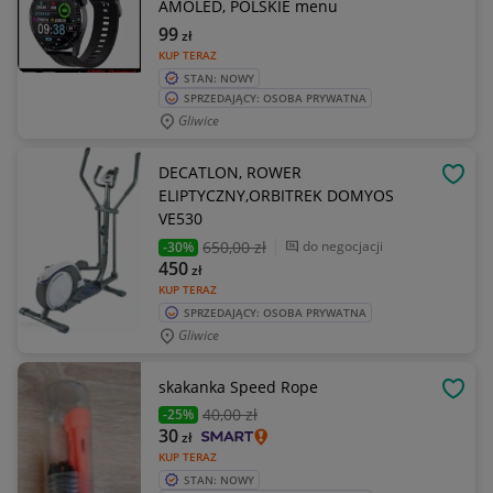
AMOLED, POLSKIE menu
99
zł
KUP TERAZ
STAN: NOWY
SPRZEDAJĄCY: OSOBA PRYWATNA
Gliwice
DECATLON, ROWER
OBSE
ELIPTYCZNY,ORBITREK DOMYOS
VE530
650
,00 zł
do negocjacji
-30%
450
zł
KUP TERAZ
SPRZEDAJĄCY: OSOBA PRYWATNA
Gliwice
skakanka Speed Rope
OBSE
40
,00 zł
-25%
30
zł
KUP TERAZ
STAN: NOWY