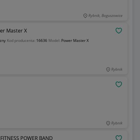
Rybnik, Boguszowice
er Master X
OBSERWU
czny
Kod producenta:
16636
Model:
Power Master X
Rybnik
OBSERWU
Rybnik
 FITNESS POWER BAND