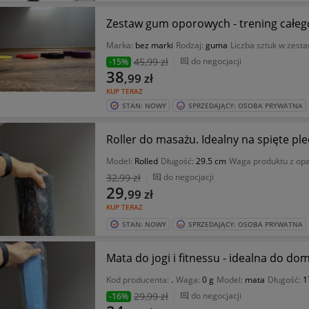
Zestaw gum oporowych - trening całego 
Marka:
bez marki
Rodzaj:
guma
Liczba sztuk w zesta
45
,99 zł
do negocjacji
-15%
38
,99
zł
KUP TERAZ
STAN: NOWY
SPRZEDAJĄCY: OSOBA PRYWATNA
Roller do masażu. Idealny na spięte plec
Model:
Rolled
Długość:
29.5 cm
Waga produktu z op
32
,99 zł
do negocjacji
29
,99
zł
KUP TERAZ
STAN: NOWY
SPRZEDAJĄCY: OSOBA PRYWATNA
Mata do jogi i fitnessu - idealna do d
Kod producenta:
.
Waga:
0 g
Model:
mata
Długość:
1
29
,99 zł
do negocjacji
-16%