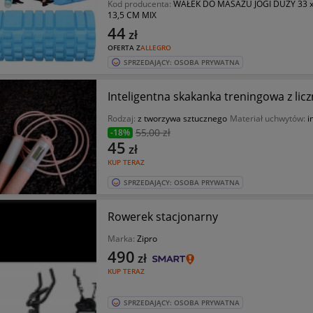
Kod producenta:
WAŁEK DO MASAŻU JOGI DUŻY 33 
13,5 CM MIX
44
zł
OFERTA Z
ALLEGRO
SPRZEDAJĄCY: OSOBA PRYWATNA
Inteligentna skakanka treningowa z lic
Rodzaj:
z tworzywa sztucznego
Materiał uchwytów:
i
55
,00 zł
-18%
45
zł
KUP TERAZ
SPRZEDAJĄCY: OSOBA PRYWATNA
Rowerek stacjonarny
Marka:
Zipro
490
zł
KUP TERAZ
SPRZEDAJĄCY: OSOBA PRYWATNA