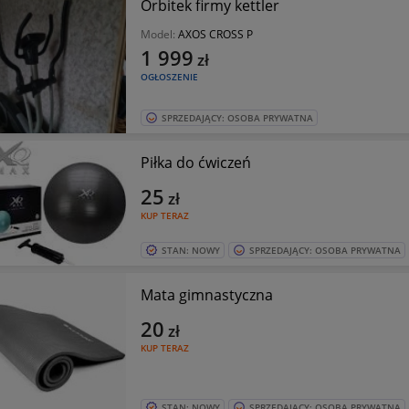
Orbitek firmy kettler
Model:
AXOS CROSS P
1 999
zł
OGŁOSZENIE
SPRZEDAJĄCY: OSOBA PRYWATNA
Piłka do ćwiczeń
25
zł
KUP TERAZ
STAN: NOWY
SPRZEDAJĄCY: OSOBA PRYWATNA
Mata gimnastyczna
20
zł
KUP TERAZ
STAN: NOWY
SPRZEDAJĄCY: OSOBA PRYWATNA