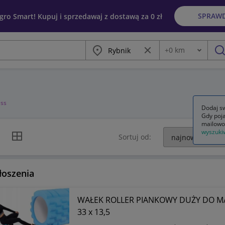
SPRAW
egro Smart! Kupuj i sprzedawaj z dostawą za 0 zł
Miasto
Wyczyść frazę
+
0
km
Odległość
szu
ess
Dodaj sw
Gdy poja
mailowo
wyszuki
k listy
Widok siatki
Sortuj od:
łoszenia
WAŁEK ROLLER PIANKOWY DUŻY DO MA
33 x 13,5