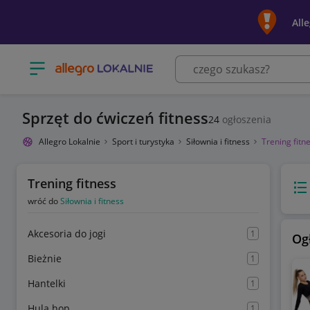
All
Otwórz menu z kategoriami
Sprzęt do ćwiczeń fitness
24
ogłoszenia
Allegro Lokalnie
Sport i turystyka
Siłownia i fitness
Trening fitn
Trening fitness
Wido
wróć do
Siłownia i fitness
Akcesoria do jogi
1
Og
Bieżnie
1
Hantelki
1
Hula hop
1