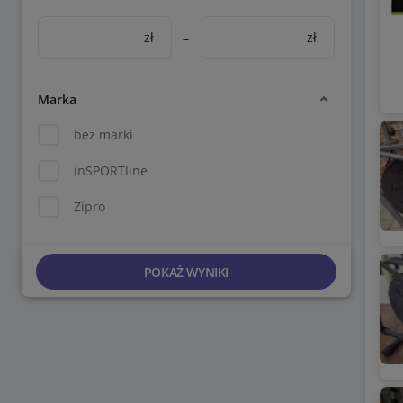
zł
–
zł
Marka
bez marki
inSPORTline
Zipro
POKAŻ WYNIKI