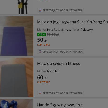
SPRZEDAJĄCY: OSOBA PRYWATNA
Mata do jogi używana Sure Yin-Yang S
Marka:
inna
Rodzaj:
mata
Kolor:
fioletowy
70
,00 zł
-28%
50
zł
KUP TERAZ
SPRZEDAJĄCY: OSOBA PRYWATNA
Mata do ćwiczeń fitness
Marka:
Nyamba
60
zł
KUP TERAZ
SPRZEDAJĄCY: OSOBA PRYWATNA
Hantle 2kg winylowe, 1szt