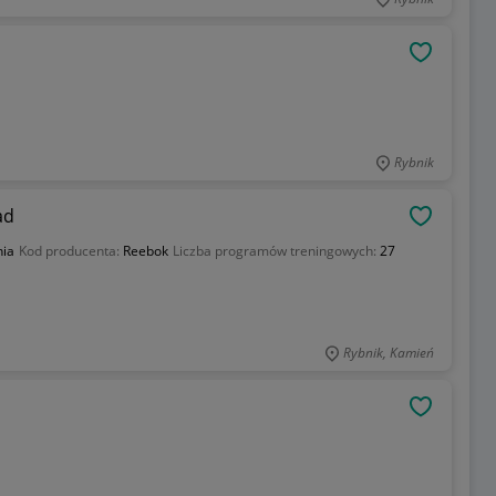
OBSERWU
Rybnik
ad
OBSERWU
nia
Kod producenta:
Reebok
Liczba programów treningowych:
27
Rybnik, Kamień
OBSERWU