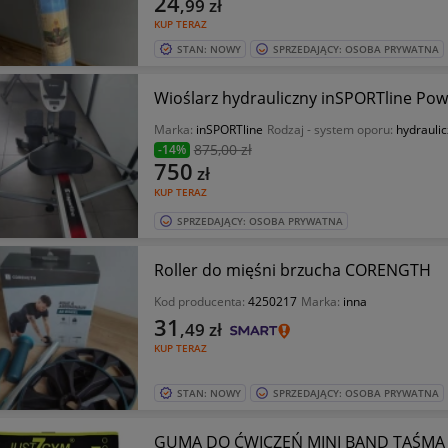
24
,99
zł
KUP TERAZ
STAN: NOWY
SPRZEDAJĄCY: OSOBA PRYWATNA
Wioślarz hydrauliczny inSPORTline Pow
Marka:
inSPORTline
Rodzaj - system oporu:
hydrauli
875
,00 zł
-14%
750
zł
KUP TERAZ
SPRZEDAJĄCY: OSOBA PRYWATNA
Roller do mięśni brzucha CORENGTH
Kod producenta:
4250217
Marka:
inna
31
,49
zł
KUP TERAZ
STAN: NOWY
SPRZEDAJĄCY: OSOBA PRYWATNA
GUMA DO ĆWICZEŃ MINI BAND TAŚMA