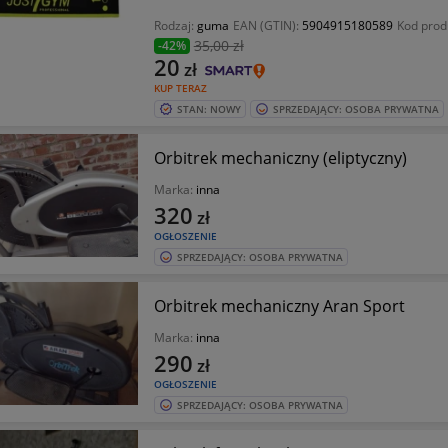
Rodzaj:
guma
EAN (GTIN):
5904915180589
Kod prod
35
,00 zł
-42%
20
zł
KUP TERAZ
STAN: NOWY
SPRZEDAJĄCY: OSOBA PRYWATNA
Orbitrek mechaniczny (eliptyczny)
Marka:
inna
320
zł
OGŁOSZENIE
SPRZEDAJĄCY: OSOBA PRYWATNA
Orbitrek mechaniczny Aran Sport
Marka:
inna
290
zł
OGŁOSZENIE
SPRZEDAJĄCY: OSOBA PRYWATNA