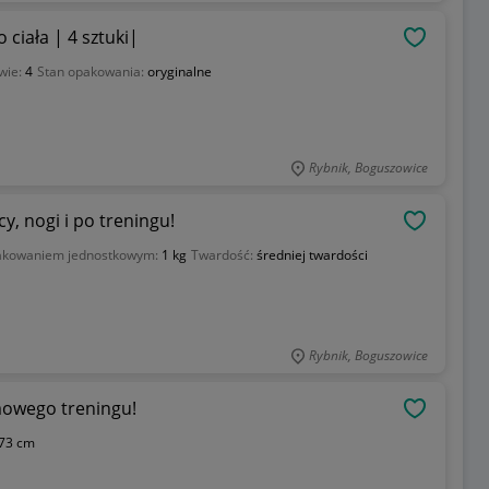
ciała | 4 sztuki|
OBSERWU
wie:
4
Stan opakowania:
oryginalne
Rybnik, Boguszowice
y, nogi i po treningu!
OBSERWU
akowaniem jednostkowym:
1 kg
Twardość:
średniej twardości
Rybnik, Boguszowice
omowego treningu!
OBSERWU
73 cm