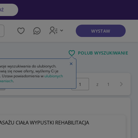
DŹ
WYSTAW
kaj
POLUB WYSZUKIWANIE
Zamknij wskazówkę
oje wyszukiwania do ulubionych.
wią się nowe oferty, wyślemy Ci je
. Ustaw powiadomienia w
ulubionych
Wybierz stronę:
waniach
.
Następna 
z
1
SAŻU CIAŁA WYPUSTKI REHABILITACJA