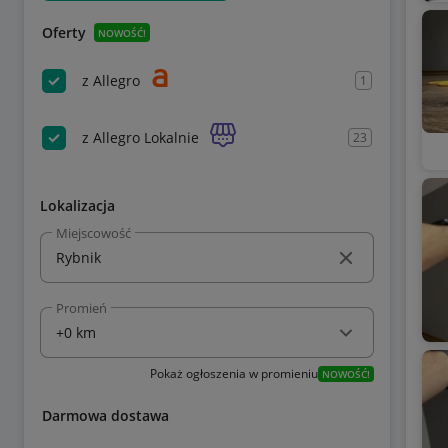
Oferty
NOWOŚĆ!
z Allegro
1
z Allegro Lokalnie
23
Lokalizacja
Miejscowość
Promień
Pokaż ogłoszenia w promieniu
NOWOŚĆ!
Darmowa dostawa