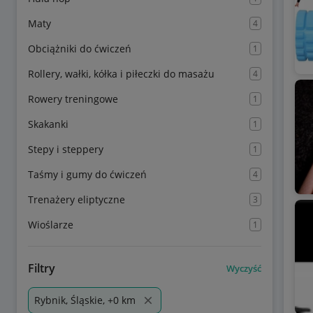
Maty
4
Obciążniki do ćwiczeń
1
Rollery, wałki, kółka i piłeczki do masażu
4
Rowery treningowe
1
Skakanki
1
Stepy i steppery
1
Taśmy i gumy do ćwiczeń
4
Trenażery eliptyczne
3
Wioślarze
1
Filtry
Wyczyść
Rybnik, Śląskie, +0 km