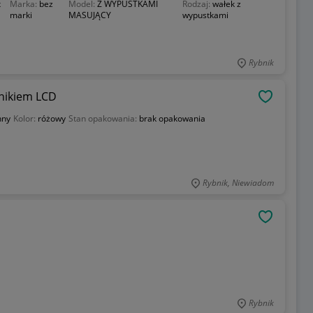
x
Marka:
bez
Model:
Z WYPUSTKAMI
Rodzaj:
wałek z
marki
MASUJĄCY
wypustkami
Rybnik
znikiem LCD
OBSERWU
nny
Kolor:
różowy
Stan opakowania:
brak opakowania
Rybnik, Niewiadom
OBSERWU
Rybnik