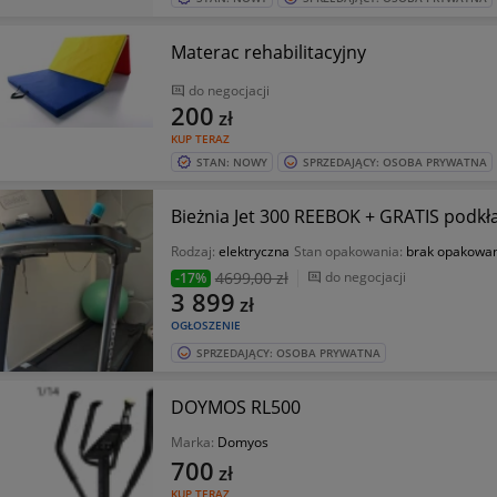
Materac rehabilitacyjny
do negocjacji
200
zł
KUP TERAZ
STAN: NOWY
SPRZEDAJĄCY: OSOBA PRYWATNA
Bieżnia Jet 300 REEBOK + GRATIS podkł
Rodzaj:
elektryczna
Stan opakowania:
brak opakowa
4699
,00 zł
do negocjacji
-17%
3 899
zł
OGŁOSZENIE
SPRZEDAJĄCY: OSOBA PRYWATNA
DOYMOS RL500
Marka:
Domyos
700
zł
KUP TERAZ