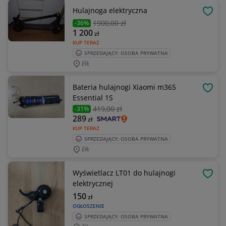
Hulajnoga elektryczna
OBSE
1900
,00 zł
-36%
1 200
zł
KUP TERAZ
SPRZEDAJĄCY: OSOBA PRYWATNA
Ełk
Bateria hulajnogi Xiaomi m365
OBSE
Essential 1S
419
,00 zł
-31%
289
zł
KUP TERAZ
SPRZEDAJĄCY: OSOBA PRYWATNA
Ełk
Wyświetlacz LT01 do hulajnogi
OBSE
elektrycznej
150
zł
OGŁOSZENIE
SPRZEDAJĄCY: OSOBA PRYWATNA