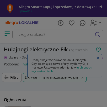
Allegro Smart! Kupuj i sprzedawaj z dostawą za 0 zł
Sprawdź »
Otwórz menu z kategoriami
szukaj
Hulajnogi elektryczne Ełk
3
ogłoszenia
POL
legro Lokalnie
Sport i turystyka
Skating, slackline
Hulajnogi elektryczne
Zamkn
Dodaj swoje wyszukiwania do ulubionych.
Gdy pojawią się nowe oferty, wyślemy Ci je
Podobne:
hulajnogi elektryczne
akcesoria do hulajnogi elekt
mailowo. Ustaw powiadomienia w
ulubionych
wyszukiwaniach
.
Filtruj
Ełk, Warmińsko-mazurskie, +0 km
Ogłoszenia