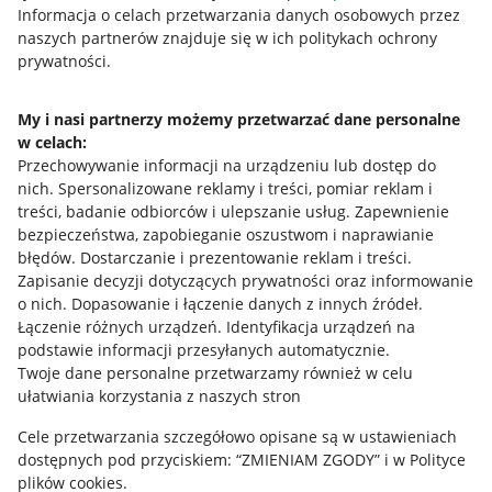
Przydatne informacje
Informacja o celach przetwarzania danych osobowych przez
naszych partnerów znajduje się w ich politykach ochrony
prywatności.
Jak to działa
Napisz do nas
My i nasi partnerzy możemy przetwarzać dane personalne
w celach:
Allegro Gadane dla sprzedających
Przechowywanie informacji na urządzeniu lub dostęp do
Allegro Gadane dla kupujących
nich
.
Spersonalizowane reklamy i treści, pomiar reklam i
treści, badanie odbiorców i ulepszanie usług
.
Zapewnienie
Mapa miejscowości
bezpieczeństwa, zapobieganie oszustwom i naprawianie
błędów
.
Dostarczanie i prezentowanie reklam i treści
.
Informacje prawne
Zapisanie decyzji dotyczących prywatności oraz informowanie
o nich
.
Dopasowanie i łączenie danych z innych źródeł
.
Regulamin
Łączenie różnych urządzeń
.
Identyfikacja urządzeń na
podstawie informacji przesyłanych automatycznie
.
Polityka plików "cookies"
Twoje dane personalne przetwarzamy również w celu
ułatwiania korzystania z naszych stron
Ustawienia plików "cookies"
Cele przetwarzania szczegółowo opisane są w ustawieniach
Udostępnianie lokalizacji
dostępnych pod przyciskiem: “ZMIENIAM ZGODY” i w Polityce
Informacje dla Aktu o Usługach Cyfrowych
plików cookies.