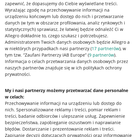
zapewnić, że dopasujemy do Ciebie wyświetlane treści.
Wyrażając zgodę na przechowywanie informacji na
urządzeniu końcowym lub dostęp do nich i przetwarzanie
danych (w tym w obszarze profilowania, analiz rynkowych i
statystycznych) sprawiasz, że łatwiej będzie odnaleźć Ci w
Allegro dokładnie to, czego szukasz i potrzebujesz.
Nawigacja
Administratorem Twoich danych osobowych będzie Allegro a
Przydatne informacje
w niektórych przypadkach nasi partnerzy (
17
partnerów
), w
tym tzw. “Zaufani Partnerzy IAB Europe” (
9
partnerów
).
Informacja o celach przetwarzania danych osobowych przez
Jak to działa
naszych partnerów znajduje się w ich politykach ochrony
Napisz do nas
prywatności.
Allegro Gadane dla sprzedających
My i nasi partnerzy możemy przetwarzać dane personalne
Allegro Gadane dla kupujących
w celach:
Przechowywanie informacji na urządzeniu lub dostęp do
Mapa miejscowości
nich
.
Spersonalizowane reklamy i treści, pomiar reklam i
treści, badanie odbiorców i ulepszanie usług
.
Zapewnienie
Informacje prawne
bezpieczeństwa, zapobieganie oszustwom i naprawianie
błędów
.
Dostarczanie i prezentowanie reklam i treści
.
Regulamin
Zapisanie decyzji dotyczących prywatności oraz informowanie