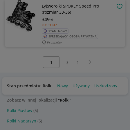
Łyżworolki SPOKEY Speed Pro
OBSE
(rozmiar 33-36)
349
zł
KUP TERAZ
STAN: NOWY
SPRZEDAJĄCY: OSOBA PRYWATNA
Pruszków
Wybierz stronę:
Następna strona
z
1
Stan przedmiotu: Rolki
Nowy
Używany
Uszkodzony
Zobacz w innej lokalizacji
"Rolki"
Rolki Piastów
(5)
Rolki Nadarzyn
(5)