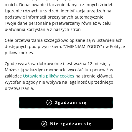
o nich
.
Dopasowanie i łączenie danych z innych źródeł
.
Polityka plików "cookies"
Łączenie różnych urządzeń
.
Identyfikacja urządzeń na
podstawie informacji przesyłanych automatycznie
.
Ustawienia plików "cookies"
Twoje dane personalne przetwarzamy również w celu
Udostępnianie lokalizacji
ułatwiania korzystania z naszych stron
Informacje dla Aktu o Usługach Cyfrowych
Cele przetwarzania szczegółowo opisane są w ustawieniach
dostępnych pod przyciskiem: “ZMIENIAM ZGODY” i w Polityce
Pobierz aplikację
plików cookies.
Zgodę wyrażasz dobrowolnie i jest ważna 12 miesięcy.
Możesz ją w każdym momencie wycofać lub ponowić w
zakładce
Ustawienia plików cookies
na stronie głównej.
Wycofanie zgody nie wpływa na legalność uprzedniego
przetwarzania.
polityka plików cookies
polityka ochrony prywatności
Zgadzam się
Nie zgadzam się
Korzystanie z serwisu oznacza akceptację
regulaminu
.