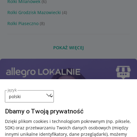
Rolki Milanówek
(6)
Rolki Grodzisk Mazowiecki
(4)
Rolki Piaseczno
(8)
POKAŻ WIĘCEJ
język
Dbamy o Twoją prywatność
Dzięki plikom cookies i technologiom pokrewnym
(np. piksele,
SDK)
oraz przetwarzaniu Twoich danych osobowych
(między
innymi unikalne identyfikatory, dane przeglądarki)
, możemy