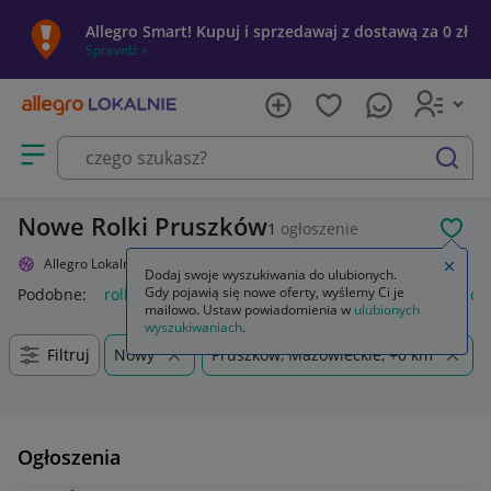
Allegro Smart! Kupuj i sprzedawaj z dostawą za 0 zł
Sprawdź »
Otwórz menu z kategoriami
szukaj
Nowe Rolki Pruszków
1
ogłoszenie
POL
Allegro Lokalnie
Sport i turystyka
Skating, slackline
Rolki
Zamkn
Dodaj swoje wyszukiwania do ulubionych.
Gdy pojawią się nowe oferty, wyślemy Ci je
Podobne:
rolki
rolki damskie
ochraniacze na rolki
rolki dz
mailowo. Ustaw powiadomienia w
ulubionych
wyszukiwaniach
.
Filtruj
Nowy
Pruszków, Mazowieckie, +0 km
Ogłoszenia