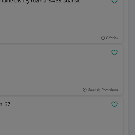
ginalne Disney rozmiar34/35 Gdańsk
OBSERWU
Gdańsk
OBSERWU
Gdańsk, Przeróbka
m. 37
OBSERWU