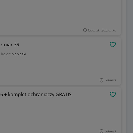
Gdańsk, Żabianka
ozmiar 39
OBSERWU
Kolor:
niebieski
Gdańsk
 36 + komplet ochraniaczy GRATIS
OBSERWU
Gdańsk