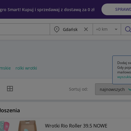
SPRAW
egro Smart! Kupuj i sprzedawaj z dostawą za 0 zł
Miasto
Wyczyść frazę
+
0
km
Odległość
szu
Dodaj sw
Gdy poja
amskie
rolki wrotki
mailowo
wyszuki
k listy
Widok siatki
Sortuj od:
łoszenia
Wrotki Rio Roller 39.5 NOWE