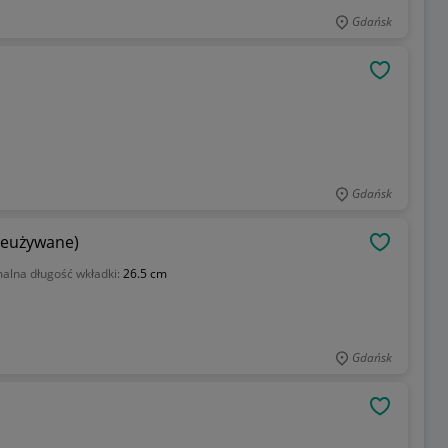
Gdańsk
OBSERWU
Gdańsk
nieużywane)
OBSERWU
lna długość wkładki:
26.5 cm
Gdańsk
OBSERWU