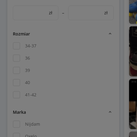
zł
–
zł
Rozmiar
34-37
36
39
40
41-42
Marka
Nijdam
Oxelo