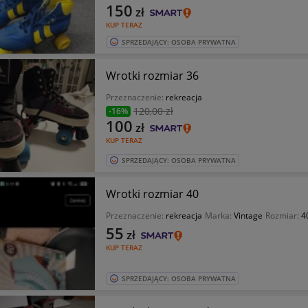
150
zł
KUP TERAZ
SPRZEDAJĄCY: OSOBA PRYWATNA
Wrotki rozmiar 36
Przeznaczenie:
rekreacja
120
,00 zł
-16%
100
zł
KUP TERAZ
SPRZEDAJĄCY: OSOBA PRYWATNA
Wrotki rozmiar 40
Przeznaczenie:
rekreacja
Marka:
Vintage
Rozmiar:
4
55
zł
KUP TERAZ
SPRZEDAJĄCY: OSOBA PRYWATNA