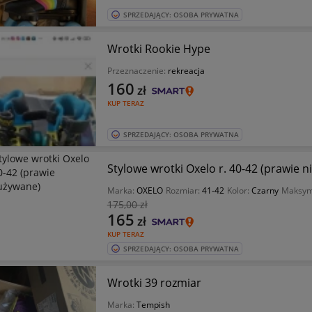
SPRZEDAJĄCY: OSOBA PRYWATNA
Wrotki Rookie Hype
Przeznaczenie:
rekreacja
160
zł
KUP TERAZ
SPRZEDAJĄCY: OSOBA PRYWATNA
Stylowe wrotki Oxelo r. 40-42 (prawie 
Marka:
OXELO
Rozmiar:
41-42
Kolor:
Czarny
Maksyma
175
,00 zł
165
zł
KUP TERAZ
SPRZEDAJĄCY: OSOBA PRYWATNA
Wrotki 39 rozmiar
Marka:
Tempish