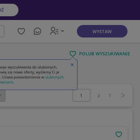
DŹ
WYSTAW
kaj
POLUB WYSZUKIWANIE
Zamknij wskazówkę
oje wyszukiwania do ulubionych.
wią się nowe oferty, wyślemy Ci je
. Ustaw powiadomienia w
ulubionych
waniach
.
Wybierz stronę:
Następna 
z
1
OBSERWU