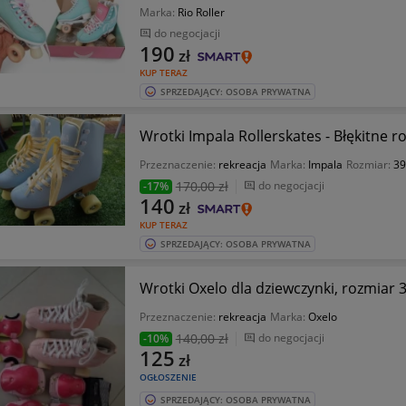
Marka:
Rio Roller
do negocjacji
190
zł
KUP TERAZ
SPRZEDAJĄCY: OSOBA PRYWATNA
Wrotki Impala Rollerskates - Błękitne r
Przeznaczenie:
rekreacja
Marka:
Impala
Rozmiar:
39
170
,00 zł
do negocjacji
-17%
140
zł
KUP TERAZ
SPRZEDAJĄCY: OSOBA PRYWATNA
Wrotki Oxelo dla dziewczynki, rozmiar
Przeznaczenie:
rekreacja
Marka:
Oxelo
140
,00 zł
do negocjacji
-10%
125
zł
OGŁOSZENIE
SPRZEDAJĄCY: OSOBA PRYWATNA