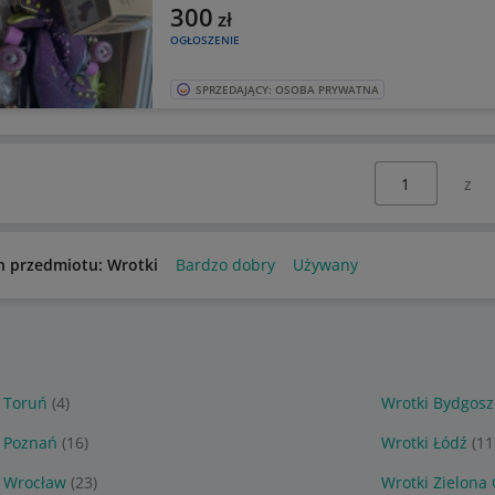
300
zł
OGŁOSZENIE
SPRZEDAJĄCY: OSOBA PRYWATNA
Wybierz stronę:
n przedmiotu: Wrotki
Bardzo dobry
Używany
 Toruń
(4)
Wrotki Bydgosz
i Poznań
(16)
Wrotki Łódź
(11
i Wrocław
(23)
Wrotki Zielona