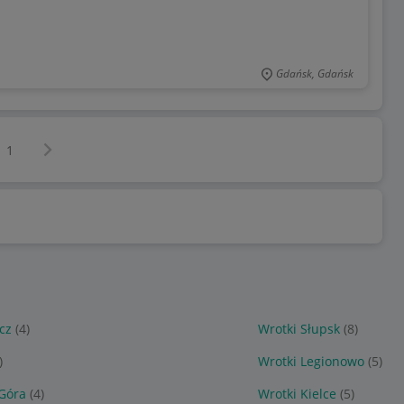
Gdańsk, Gdańsk
Następna strona
z
1
cz
(4)
Wrotki Słupsk
(8)
)
Wrotki Legionowo
(5)
 Góra
(4)
Wrotki Kielce
(5)