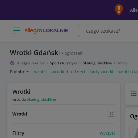
All
Otwórz menu z kategoriami
Wrotki Gdańsk
17
ogłoszeń
Allegro Lokalnie
Sport i turystyka
Skating, slackline
Wrotki
Podobne:
wrotki
wrotki dla dzieci
buty wrotki
wrotki d
Wrotki
Wido
wróć do
Skating, slackline
Wrotki
17
Og
Filtry
Wyczyść