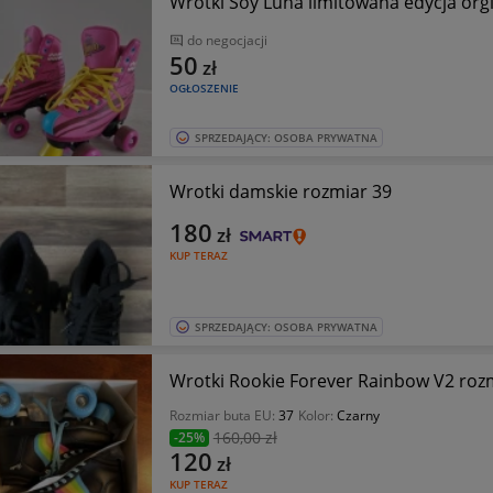
Wrotki Soy Luna limitowana edycja or
do negocjacji
50
zł
OGŁOSZENIE
SPRZEDAJĄCY: OSOBA PRYWATNA
Wrotki damskie rozmiar 39
180
zł
KUP TERAZ
SPRZEDAJĄCY: OSOBA PRYWATNA
Wrotki Rookie Forever Rainbow V2 roz
Rozmiar buta EU:
37
Kolor:
Czarny
160
,00 zł
-25%
120
zł
KUP TERAZ