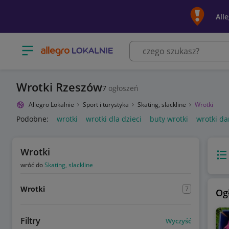
All
Otwórz menu z kategoriami
Wrotki Rzeszów
7
ogłoszeń
Allegro Lokalnie
Sport i turystyka
Skating, slackline
Wrotki
Podobne:
wrotki
wrotki dla dzieci
buty wrotki
wrotki d
Wrotki
Wido
wróć do
Skating, slackline
Wrotki
7
Og
Filtry
Wyczyść