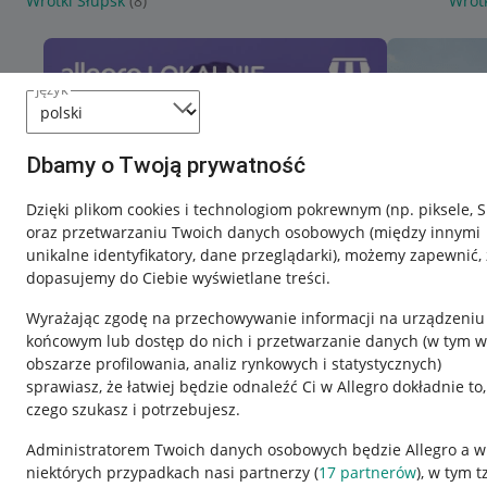
Wrotki Słupsk
(8)
Wrotk
język
Dbamy o Twoją prywatność
Dzięki plikom cookies i technologiom pokrewnym
(np. piksele, 
oraz przetwarzaniu Twoich danych osobowych
(między innymi
unikalne identyfikatory, dane przeglądarki)
, możemy zapewnić, 
dopasujemy do Ciebie wyświetlane treści.
Wyrażając zgodę na przechowywanie informacji na urządzeniu
końcowym lub dostęp do nich i przetwarzanie danych (w tym w
obszarze profilowania, analiz rynkowych i statystycznych)
sprawiasz, że łatwiej będzie odnaleźć Ci w Allegro dokładnie to,
czego szukasz i potrzebujesz.
Przydatne informacje
Informacje p
Administratorem Twoich danych osobowych będzie Allegro a w
niektórych przypadkach nasi partnerzy (
17
partnerów
), w tym t
Jak to działa
Regulamin