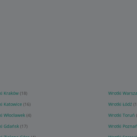
ki Kraków
(18)
Wrotki Warsz
ki Katowice
(16)
Wrotki Łódź
(1
ki Włocławek
(4)
Wrotki Toruń
ki Gdańsk
(17)
Wrotki Pozna