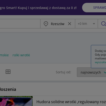
SPRAW
egro Smart! Kupuj i sprzedawaj z dostawą za 0 zł
Miasto
Wyczyść frazę
+
0
km
Odległość
szu
Dodaj sw
Gdy poja
amskie
rolki wrotki
mailowo
wyszuki
k listy
Widok siatki
Sortuj od:
łoszenia
Hudora solidne wrotki ,regulowany roz