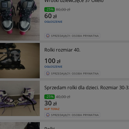
Wrotki dziewczęce 37 Oxelo
80
,00 zł
-25%
60
zł
OGŁOSZENIE
SPRZEDAJĄCY: OSOBA PRYWATNA
Rolki rozmiar 40.
100
zł
OGŁOSZENIE
SPRZEDAJĄCY: OSOBA PRYWATNA
Sprzedam rolki dla dzieci. Rozmiar 30-3
40
,00 zł
-25%
30
zł
KUP TERAZ
SPRZEDAJĄCY: OSOBA PRYWATNA
Rolki