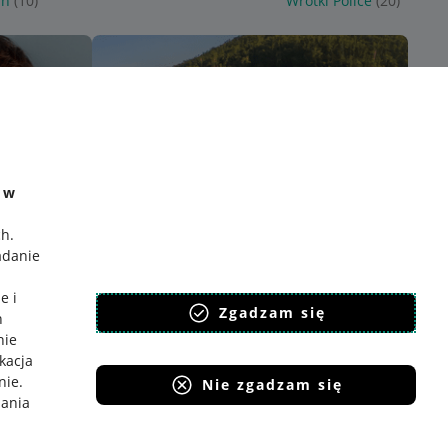
in
(10)
Wrotki Police
(20)
e w
ch
.
adanie
e i
Zgadzam się
h
nie
ikacja
nie
.
Nie zgadzam się
iania