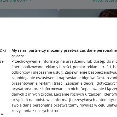
i Zielona Góra
(4)
Wrotki Szczec
SDK)
My i nasi partnerzy możemy przetwarzać dane personaln
celach:
że
Przechowywanie informacji na urządzeniu lub dostęp do ni
Spersonalizowane reklamy i treści, pomiar reklam i treści, b
odbiorców i ulepszanie usług
.
Zapewnienie bezpieczeństwa,
zapobieganie oszustwom i naprawianie błędów
.
Dostarczani
prezentowanie reklam i treści
.
Zapisanie decyzji dotyczącyc
prywatności oraz informowanie o nich
.
Dopasowanie i łącze
danych z innych źródeł
.
Łączenie różnych urządzeń
.
Identyf
urządzeń na podstawie informacji przesyłanych automatycz
rawne
Pobierz aplikację
Twoje dane personalne przetwarzamy również w celu ułatw
korzystania z naszych stron
zw.