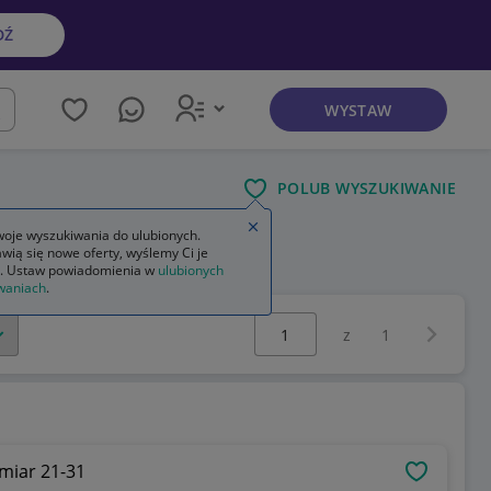
DŹ
WYSTAW
kaj
POLUB WYSZUKIWANIE
Zamknij wskazówkę
oje wyszukiwania do ulubionych.
wią się nowe oferty, wyślemy Ci je
. Ustaw powiadomienia w
ulubionych
waniach
.
Wybierz stronę:
Następna 
z
1
miar 21-31
OBSERWU