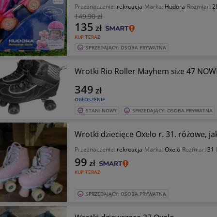
Przeznaczenie:
rekreacja
Marka:
Hudora
Rozmiar:
2
149
,90 zł
135
zł
KUP TERAZ
SPRZEDAJĄCY: OSOBA PRYWATNA
Wrotki Rio Roller Mayhem size 47 NOW
349
zł
OGŁOSZENIE
STAN: NOWY
SPRZEDAJĄCY: OSOBA PRYWATNA
Wrotki dziecięce Oxelo r. 31. różowe, j
Przeznaczenie:
rekreacja
Marka:
Oxelo
Rozmiar:
31
99
zł
KUP TERAZ
SPRZEDAJĄCY: OSOBA PRYWATNA