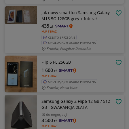
Jak nowy smartfon Samsung Galaxy
OBSE
M15 5G 128GB grey + futerał
435
zł
KUP TERAZ
CZĘSTO SPRZEDAJE
SPRZEDAJĄCY: OSOBA PRYWATNA
Kraków, Podgórze Duchackie
Flip 6 PL 256GB
OBSE
1 600
zł
KUP TERAZ
SPRZEDAJĄCY: OSOBA PRYWATNA
Kraków, Nowa Huta
Samsung Galaxy Z Flip6 12 GB / 512
OBSE
GB - GWARANCJA 2LATA
do negocjacji
3 500
zł
KUP TERAZ