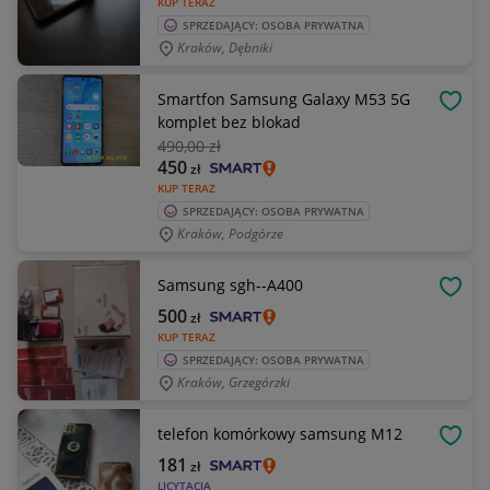
KUP TERAZ
SPRZEDAJĄCY: OSOBA PRYWATNA
Kraków, Dębniki
Smartfon Samsung Galaxy M53 5G
OBSE
komplet bez blokad
490
,00 zł
450
zł
KUP TERAZ
SPRZEDAJĄCY: OSOBA PRYWATNA
Kraków, Podgórze
Samsung sgh--A400
OBSE
500
zł
KUP TERAZ
SPRZEDAJĄCY: OSOBA PRYWATNA
Kraków, Grzegórzki
telefon komórkowy samsung M12
OBSE
181
zł
LICYTACJA