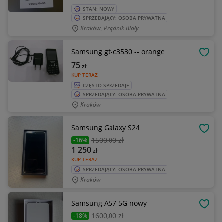
STAN: NOWY
SPRZEDAJĄCY: OSOBA PRYWATNA
Kraków, Prądnik Biały
Samsung gt-c3530 -- orange
OBSE
75
zł
KUP TERAZ
CZĘSTO SPRZEDAJE
SPRZEDAJĄCY: OSOBA PRYWATNA
Kraków
Samsung Galaxy S24
OBSE
1500
,00 zł
-16%
1 250
zł
KUP TERAZ
SPRZEDAJĄCY: OSOBA PRYWATNA
Kraków
Samsung A57 5G nowy
OBSE
1600
,00 zł
-18%