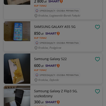
2 800
zł
KUP TERAZ
SPRZEDAJĄCY: OSOBA PRYWATNA
Kraków, Łagiewniki-Borek Fałęcki
SAMSUNG GALAXY A55 5G
OBSE
850
zł
KUP TERAZ
SPRZEDAJĄCY: OSOBA PRYWATNA
Kraków, Podgórze
Samsung Galaxy S22
OBSE
600
zł
KUP TERAZ
SPRZEDAJĄCY: OSOBA PRYWATNA
Kraków, Dębniki
Samsung Galaxy Z Flip3 5G,
OBSE
uszkodzony
300
zł