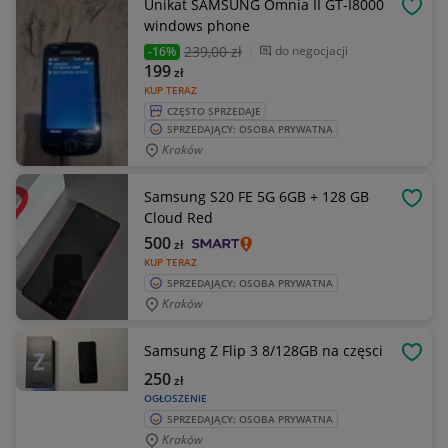
Unikat SAMSUNG Omnia II GT-I8000
OBSE
windows phone
239
,00 zł
do negocjacji
-16%
199
zł
KUP TERAZ
CZĘSTO SPRZEDAJE
SPRZEDAJĄCY: OSOBA PRYWATNA
Kraków
Samsung S20 FE 5G 6GB + 128 GB
OBSE
Cloud Red
500
zł
KUP TERAZ
SPRZEDAJĄCY: OSOBA PRYWATNA
Kraków
Samsung Z Flip 3 8/128GB na częsci
OBSE
250
zł
OGŁOSZENIE
SPRZEDAJĄCY: OSOBA PRYWATNA
Kraków