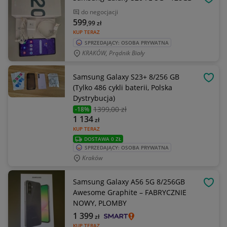
OBSE
do negocjacji
599
,99
zł
KUP TERAZ
SPRZEDAJĄCY: OSOBA PRYWATNA
KRAKÓW, Prądnik Biały
Samsung Galaxy S23+ 8/256 GB
OBSE
(Tylko 486 cykli baterii, Polska
Dystrybucja)
1399
,00 zł
-18%
1 134
zł
KUP TERAZ
DOSTAWA 0 ZŁ
SPRZEDAJĄCY: OSOBA PRYWATNA
Kraków
Samsung Galaxy A56 5G 8/256GB
OBSE
Awesome Graphite – FABRYCZNIE
NOWY, PLOMBY
1 399
zł
KUP TERAZ