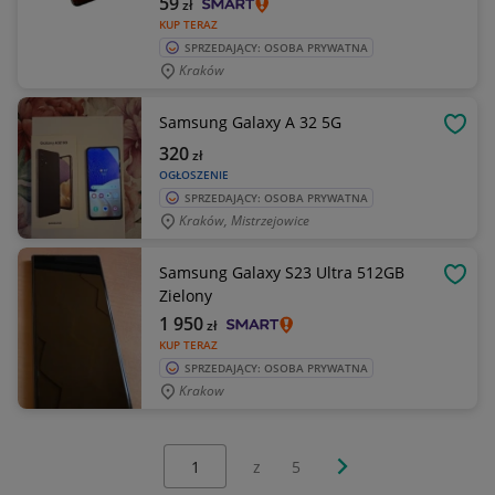
59
zł
KUP TERAZ
SPRZEDAJĄCY: OSOBA PRYWATNA
Kraków
Samsung Galaxy A 32 5G
OBSE
320
zł
OGŁOSZENIE
SPRZEDAJĄCY: OSOBA PRYWATNA
Kraków, Mistrzejowice
Samsung Galaxy S23 Ultra 512GB
OBSE
Zielony
1 950
zł
KUP TERAZ
SPRZEDAJĄCY: OSOBA PRYWATNA
Krakow
Wybierz stronę:
Następna strona
z
5