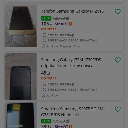
Telefon Samsung Gakaxy J7 2016
OBSE
125
,00 zł
-16%
105
zł
KUP TERAZ
CZĘSTO SPRZEDAJE
SPRZEDAJĄCY: OSOBA PRYWATNA
Krakow, Prądnik Biały
Samsung Galaxy j7SM-J730F/DS
OBSE
odpala ekran czarny dawca
45
zł
KUP TERAZ
CZĘSTO SPRZEDAJE
SPRZEDAJĄCY: OSOBA PRYWATNA
Kraków
Smartfon Samsung S20FE 5G SM-
OBSE
G781B/DS Niebieski
479
,00 zł
-16%
399
zł