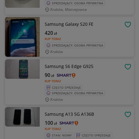
SPRZEDAJĄCY: OSOBA PRYWATNA
Kraków, Mistrzejowice
Samsung Galaxy S20 FE
OBSE
420
zł
KUP TERAZ
SPRZEDAJĄCY: OSOBA PRYWATNA
Kraków
Samsung S6 Edge G925
OBSE
90
zł
KUP TERAZ
CZĘSTO SPRZEDAJE
SPRZEDAJĄCY: OSOBA PRYWATNA
Kraków
Samsung A13 5G A136B
OBSE
100
zł
KUP TERAZ
STAN: NOWY
CZĘSTO SPRZEDAJE