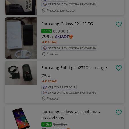
SPRZEDAJĄCY: OSOBA PRYWATNA
Kraków, Bieńczyce
Samsung Galaxy S21 FE 5G
OBSE
899
,00 zł
-11%
799
zł
KUP TERAZ
SPRZEDAJĄCY: OSOBA PRYWATNA
Kraków
Samsung Solid gt-b2710 -- orange
OBSE
75
zł
KUP TERAZ
CZĘSTO SPRZEDAJE
SPRZEDAJĄCY: OSOBA PRYWATNA
Kraków
Samsung Galaxy A6 Dual SIM -
OBSE
Uszkodzony
99
,00 zł
-40%