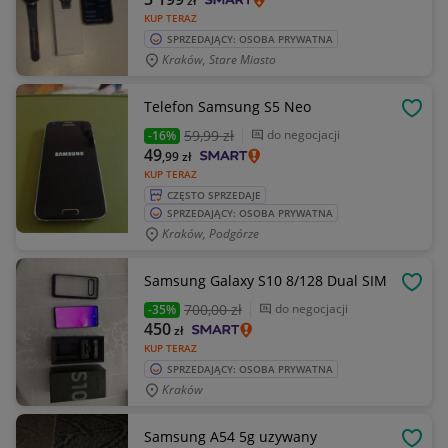
zł
KUP TERAZ
SPRZEDAJĄCY: OSOBA PRYWATNA
Kraków, Stare Miasto
Telefon Samsung S5 Neo
OBSE
59
,99 zł
do negocjacji
-16%
49
,99
zł
KUP TERAZ
CZĘSTO SPRZEDAJE
SPRZEDAJĄCY: OSOBA PRYWATNA
Kraków, Podgórze
Samsung Galaxy S10 8/128 Dual SIM
OBSE
700
,00 zł
do negocjacji
-35%
450
zł
KUP TERAZ
SPRZEDAJĄCY: OSOBA PRYWATNA
Kraków
Samsung A54 5g uzywany
OBSE