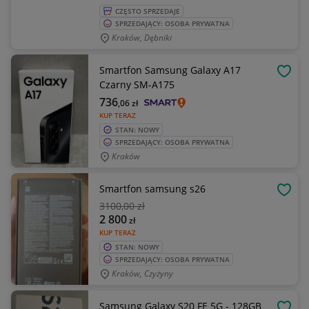
CZĘSTO SPRZEDAJE
SPRZEDAJĄCY: OSOBA PRYWATNA
Kraków, Dębniki
Smartfon Samsung Galaxy A17
OBSE
Czarny SM-A175
736
,06
zł
KUP TERAZ
STAN: NOWY
SPRZEDAJĄCY: OSOBA PRYWATNA
Kraków
Smartfon samsung s26
OBSE
3100
,00 zł
2 800
zł
KUP TERAZ
STAN: NOWY
SPRZEDAJĄCY: OSOBA PRYWATNA
Kraków, Czyżyny
Samsung Galaxy S20 FE 5G - 128GB