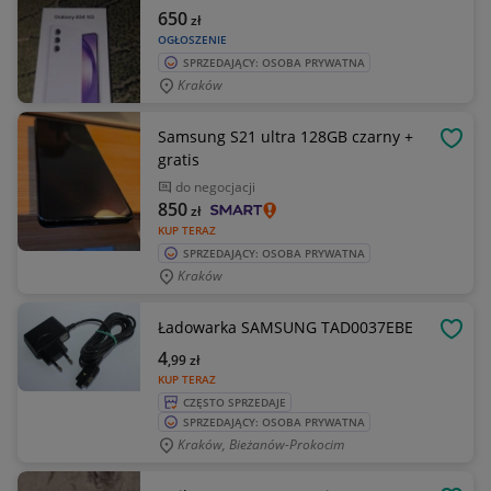
650
zł
OGŁOSZENIE
SPRZEDAJĄCY: OSOBA PRYWATNA
Kraków
Samsung S21 ultra 128GB czarny +
OBSE
gratis
do negocjacji
850
zł
KUP TERAZ
SPRZEDAJĄCY: OSOBA PRYWATNA
Kraków
Ładowarka SAMSUNG TAD0037EBE
OBSE
4
,99
zł
KUP TERAZ
CZĘSTO SPRZEDAJE
SPRZEDAJĄCY: OSOBA PRYWATNA
Kraków, Bieżanów-Prokocim