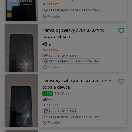
KUP TERAZ
SPRZEDAJĄCY: OSOBA PRYWATNA
Kraków
Samsung Galaxy A20e a202f/ds
OBSE
dawca odpala
45
zł
KUP TERAZ
CZĘSTO SPRZEDAJE
SPRZEDAJĄCY: OSOBA PRYWATNA
Kraków
Samsung Galaxy A70 SM A705F nie
OBSE
odpala dawca
79
,00 zł
-12%
69
zł
KUP TERAZ
CZĘSTO SPRZEDAJE
SPRZEDAJĄCY: OSOBA PRYWATNA
Kraków