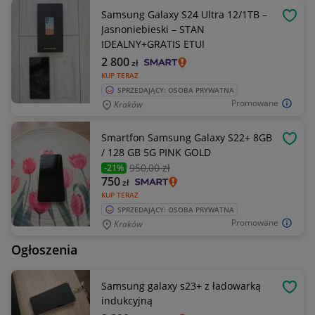
Samsung Galaxy S24 Ultra 12/1TB –
OBSE
Jasnoniebieski – STAN
IDEALNY+GRATIS ETUI
2 800
zł
KUP TERAZ
SPRZEDAJĄCY: OSOBA PRYWATNA
Promowane
Kraków
Smartfon Samsung Galaxy S22+ 8GB
OBSE
/ 128 GB 5G PINK GOLD
950
,00 zł
-21%
750
zł
KUP TERAZ
SPRZEDAJĄCY: OSOBA PRYWATNA
Promowane
Kraków
Ogłoszenia
Samsung galaxy s23+ z ładowarką
OBSE
indukcyjną