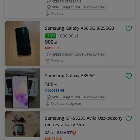
CZĘSTO SPRZEDAJE
SPRZEDAJĄCY: OSOBA PRYWATNA
Kraków
Samsung Galaxy A56 5G 8/256GB
OBSE
1000
,00 zł
-10%
900
zł
KUP TERAZ
SPRZEDAJĄCY: OSOBA PRYWATNA
Kraków
Samsung Galaxy A35 5G
OBSE
500
zł
OGŁOSZENIE
SPRZEDAJĄCY: OSOBA PRYWATNA
Kraków, Podgórze
Samsung GT-S5230 Avila Uszkodzony
OBSE
nie czyta karty Sim
45
zł
KUP TERAZ