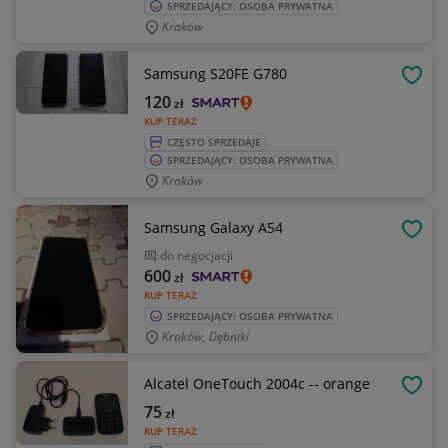
SPRZEDAJĄCY: OSOBA PRYWATNA
Kraków
Samsung S20FE G780
OBSE
120
zł
KUP TERAZ
CZĘSTO SPRZEDAJE
SPRZEDAJĄCY: OSOBA PRYWATNA
Kraków
Samsung Galaxy A54
OBSE
do negocjacji
600
zł
KUP TERAZ
SPRZEDAJĄCY: OSOBA PRYWATNA
Kraków, Dębniki
Alcatel OneTouch 2004c -- orange
OBSE
75
zł
KUP TERAZ