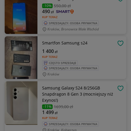
OBSE
550
,00 zł
-10%
490
zł
KUP TERAZ
SPRZEDAJĄCY: OSOBA PRYWATNA
Kraków, Bronowice Małe Wschód
Smartfon Samsung s24
OBSE
1 400
zł
KUP TERAZ
CZĘSTO SPRZEDAJE
SPRZEDAJĄCY: OSOBA PRYWATNA
Kraków
Samsung Galaxy S24 8/256GB
OBSE
Snapdragon 8 Gen 3 (mocniejszy niż
Exynos!)
1699
,00 zł
-11%
1 499
zł
KUP TERAZ
SPRZEDAJĄCY: OSOBA PRYWATNA
Kraków, Kobierzyn