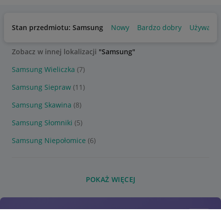
Stan przedmiotu: Samsung
Nowy
Bardzo dobry
Używany
Zobacz w innej lokalizacji
"Samsung"
Samsung Wieliczka
(7)
Samsung Siepraw
(11)
Samsung Skawina
(8)
Samsung Słomniki
(5)
Samsung Niepołomice
(6)
POKAŻ WIĘCEJ