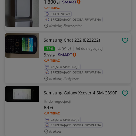
1 300
zł
KUP TERAZ
STAN: NOWY
SPRZEDAJĄCY: OSOBA PRYWATNA
Kraków, Zwierzyniec
Samsung Chat 222 (E22222)
OBSE
14
,99 zł
do negocjacji
-33%
9
,99
zł
KUP TERAZ
CZĘSTO SPRZEDAJE
SPRZEDAJĄCY: OSOBA PRYWATNA
Kraków, Podgórze
Samsung Galaxy Xcover 4 SM-G390F
OBSE
do negocjacji
89
zł
KUP TERAZ
CZĘSTO SPRZEDAJE
SPRZEDAJĄCY: OSOBA PRYWATNA
Kraków