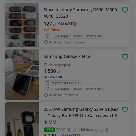
Stare telefony Samsung D500, M600,
OBSE
X640, C3520
127
zł
KUP TERAZ
SPRZEDAJĄCY: OSOBA PRYWATNA
Kraków, Prądnik Biały
Samsung Galaxy Z Flip6
OBSE
do negocjacji
1 500
zł
OGŁOSZENIE
CZĘSTO SPRZEDAJE
SPRZEDAJĄCY: OSOBA PRYWATNA
Kraków, Podgórze
ZESTAW Samung Galaxy S24+ 512GB
OBSE
+ Galaxy Buds3PRO + Galaxy watch6
44MM
3899
,00 zł
do negocjacji
-17%
3 199