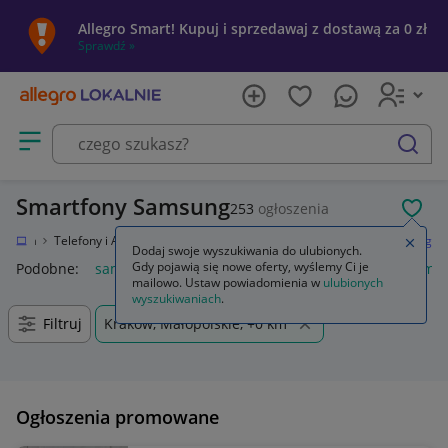
Allegro Smart! Kupuj i sprzedawaj z dostawą za 0 zł
Sprawdź »
Otwórz menu z kategoriami
szukaj
Smartfony Samsung
253
ogłoszenia
POL
tronika
Telefony i Akcesoria
Smartfony i telefony komórkowe
Samsung
Zamkn
Dodaj swoje wyszukiwania do ulubionych.
Gdy pojawią się nowe oferty, wyślemy Ci je
Podobne:
samsung s25
samsung s26
samsung s24
samsu
mailowo. Ustaw powiadomienia w
ulubionych
wyszukiwaniach
.
Filtruj
Kraków, Małopolskie, +0 km
Ogłoszenia promowane