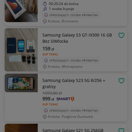
00:20:24
do końca
1 osoba licytuje
SPRZEDAJĄCY: OSOBA PRYWATNA
Krakow, Bronowice
Samsung Galaxy S3 GT-i9300 16 GB
OBSE
Bez SIMlocka
159
zł
KUP TERAZ
SPRZEDAJĄCY: OSOBA PRYWATNA
Kraków, Mistrzejowice
Samsung Galaxy S23 5G 8/256 +
OBSE
gratisy
1099
,00 zł
999
zł
KUP TERAZ
SPRZEDAJĄCY: OSOBA PRYWATNA
Kraków, Podgórze Duchackie
Samsung Galaxy S21 5G 256GB