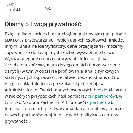
język
Dbamy o Twoją prywatność
Dzięki plikom cookies i technologiom pokrewnym
(np. piksele,
SDK)
oraz przetwarzaniu Twoich danych osobowych
(między
innymi unikalne identyfikatory, dane przeglądarki)
, możemy
zapewnić, że dopasujemy do Ciebie wyświetlane treści.
Wyrażając zgodę na przechowywanie informacji na
urządzeniu końcowym lub dostęp do nich i przetwarzanie
danych (w tym w obszarze profilowania, analiz rynkowych i
statystycznych) sprawiasz, że łatwiej będzie odnaleźć Ci w
Allegro dokładnie to, czego szukasz i potrzebujesz.
Administratorem Twoich danych osobowych będzie Allegro a
w niektórych przypadkach nasi partnerzy (
17
partnerów
), w
tym tzw. “Zaufani Partnerzy IAB Europe” (
9
partnerów
).
Przydatne informacje
Informacja o celach przetwarzania danych osobowych przez
naszych partnerów znajduje się w ich politykach ochrony
prywatności.
Jak to działa
Napisz do nas