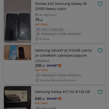
Zestaw 2szt Samsung Galaxy S8
OBSE
G950f dawcy części
do negocjacji
79
zł
KUP TERAZ
CZĘSTO SPRZEDAJE
SPRZEDAJĄCY: OSOBA PRYWATNA
Kraków
Samsung GALAXY J6 3/32GB czarny
OBSE
ze szkiełkiem zabezpieczającym
220
,00 zł
200
zł
KUP TERAZ
SPRZEDAJĄCY: OSOBA PRYWATNA
Kraków, Bieżanów-Prokocim
Samsung Galaxy A17 5G 4/128 GB
OBSE
640
zł
KUP TERAZ
STAN: NOWY