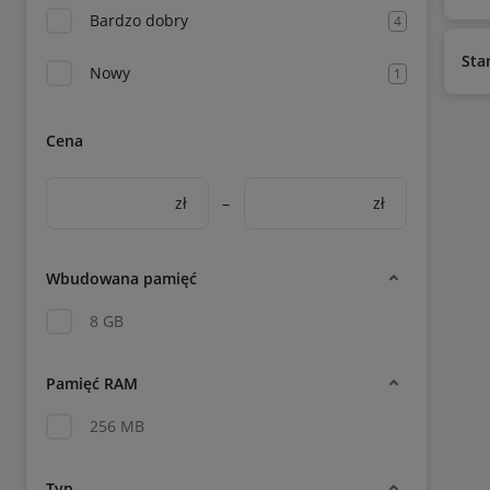
Bardzo dobry
4
Sta
Nowy
1
Cena
zł
–
zł
Wbudowana pamięć
8 GB
Pamięć RAM
256 MB
Typ