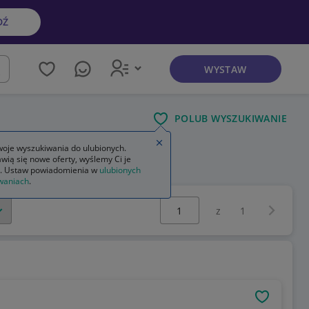
DŹ
WYSTAW
kaj
POLUB WYSZUKIWANIE
Zamknij wskazówkę
oje wyszukiwania do ulubionych.
wią się nowe oferty, wyślemy Ci je
. Ustaw powiadomienia w
ulubionych
waniach
.
Wybierz stronę:
Następna 
z
1
OBSERWU