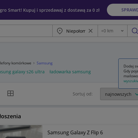
SPRAW
egro Smart! Kupuj i sprzedawaj z dostawą za 0 zł
Miasto
Wyczyść frazę
+
0
km
Odległość
szu
telefony komórkowe
Samsung
Dodaj sw
Gdy poja
sung galaxy s26 ultra
ładowarka samsung
mailowo
wyszuki
k listy
Widok siatki
Sortuj od:
łoszenia
Samsung Galaxy Z Flip 6