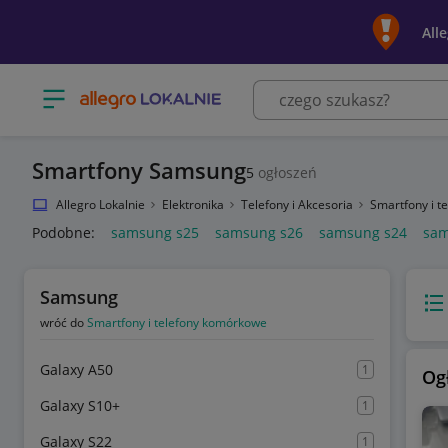
All
Otwórz menu z kategoriami
Smartfony Samsung
5
ogłoszeń
Allegro Lokalnie
Elektronika
Telefony i Akcesoria
Smartfony i 
Podobne:
samsung s25
samsung s26
samsung s24
sam
Samsung
Wido
wróć do
Smartfony i telefony komórkowe
Galaxy A50
1
Og
Galaxy S10+
1
Galaxy S22
1