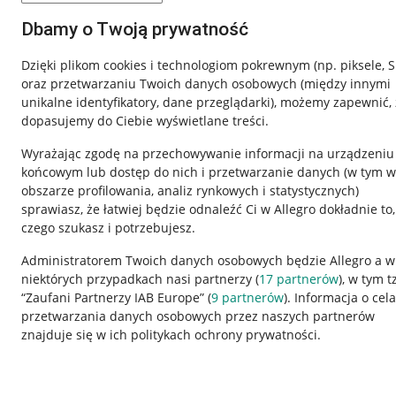
Dbamy o Twoją prywatność
Dzięki plikom cookies i technologiom pokrewnym
(np. piksele, 
oraz przetwarzaniu Twoich danych osobowych
(między innymi
unikalne identyfikatory, dane przeglądarki)
, możemy zapewnić, 
dopasujemy do Ciebie wyświetlane treści.
Wyrażając zgodę na przechowywanie informacji na urządzeniu
końcowym lub dostęp do nich i przetwarzanie danych (w tym w
obszarze profilowania, analiz rynkowych i statystycznych)
sprawiasz, że łatwiej będzie odnaleźć Ci w Allegro dokładnie to,
czego szukasz i potrzebujesz.
Przydatne informacje
Informacje p
Administratorem Twoich danych osobowych będzie Allegro a w
niektórych przypadkach nasi partnerzy (
17
partnerów
), w tym t
Jak to działa
Regulamin
“Zaufani Partnerzy IAB Europe” (
9
partnerów
). Informacja o cel
Napisz do nas
Polityka plików
przetwarzania danych osobowych przez naszych partnerów
znajduje się w ich politykach ochrony prywatności.
Allegro Gadane dla sprzedających
Ustawienia plik
Allegro Gadane dla kupujących
Udostępnianie l