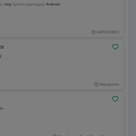
or:
inny
System operacyjny:
Android
NIEPOŁOMICE
te
OBSERWU
2
Niepołomice
OBSERWU
0+