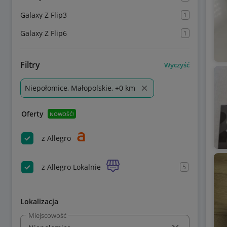
Galaxy Z Flip3
1
Galaxy Z Flip6
1
Filtry
Wyczyść
Niepołomice, Małopolskie, +0 km
Oferty
NOWOŚĆ!
z Allegro
z Allegro Lokalnie
5
Lokalizacja
Miejscowość