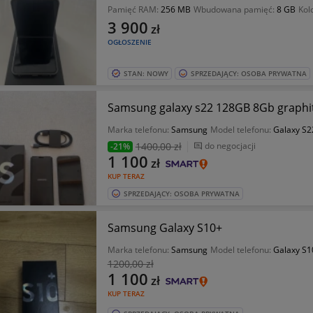
Pamięć RAM:
256 MB
Wbudowana pamięć:
8 GB
Kol
3 900
zł
OGŁOSZENIE
STAN: NOWY
SPRZEDAJĄCY: OSOBA PRYWATNA
Samsung galaxy s22 128GB 8Gb graphi
Marka telefonu:
Samsung
Model telefonu:
Galaxy S2
1400
,00 zł
do negocjacji
-21%
1 100
zł
KUP TERAZ
SPRZEDAJĄCY: OSOBA PRYWATNA
Samsung Galaxy S10+
Marka telefonu:
Samsung
Model telefonu:
Galaxy S1
1200
,00 zł
1 100
zł
KUP TERAZ