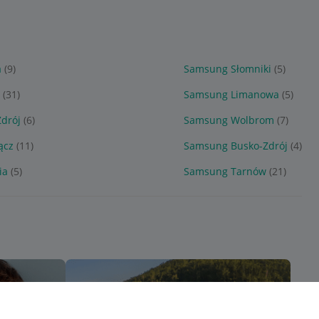
a
(9)
Samsung Słomniki
(5)
(31)
Samsung Limanowa
(5)
drój
(6)
Samsung Wolbrom
(7)
ącz
(11)
Samsung Busko-Zdrój
(4)
ia
(5)
Samsung Tarnów
(21)