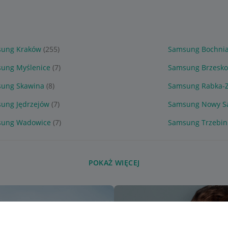
ung Kraków
(255)
Samsung Bochni
ung Myślenice
(7)
Samsung Brzesko
ung Skawina
(8)
Samsung Rabka-Z
ung Jędrzejów
(7)
Samsung Nowy S
ung Wadowice
(7)
Samsung Trzebin
POKAŻ WIĘCEJ