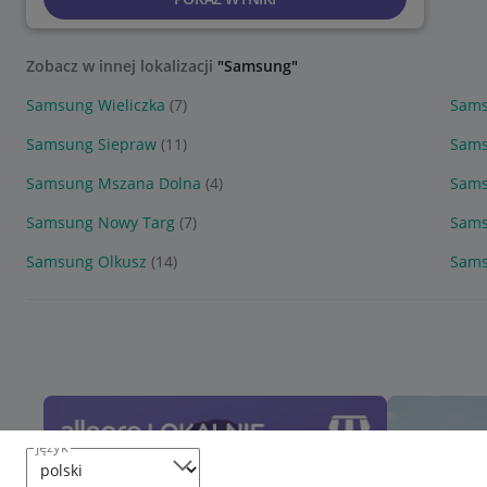
Zobacz w innej lokalizacji
"Samsung"
Samsung Wieliczka
(7)
Sams
Samsung Siepraw
(11)
Sams
Samsung Mszana Dolna
(4)
Sams
Samsung Nowy Targ
(7)
Sams
Samsung Olkusz
(14)
Sams
język