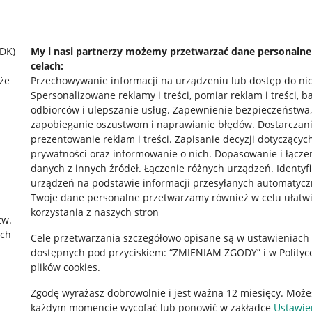
SDK)
My i nasi partnerzy możemy przetwarzać dane personaln
celach:
że
Przechowywanie informacji na urządzeniu lub dostęp do ni
Spersonalizowane reklamy i treści, pomiar reklam i treści, b
odbiorców i ulepszanie usług
.
Zapewnienie bezpieczeństwa,
zapobieganie oszustwom i naprawianie błędów
.
Dostarczani
prezentowanie reklam i treści
.
Zapisanie decyzji dotyczącyc
prywatności oraz informowanie o nich
.
Dopasowanie i łącze
danych z innych źródeł
.
Łączenie różnych urządzeń
.
Identyf
urządzeń na podstawie informacji przesyłanych automatycz
rawne
Pobierz aplikację
Twoje dane personalne przetwarzamy również w celu ułatw
korzystania z naszych stron
zw.
ach
Cele przetwarzania szczegółowo opisane są w ustawieniach
 "cookies"
dostępnych pod przyciskiem: “ZMIENIAM ZGODY” i w Polityc
plików cookies.
ów "cookies"
Zgodę wyrażasz dobrowolnie i jest ważna 12 miesięcy. Może
okalizacji
każdym momencie wycofać lub ponowić w zakładce
Ustawie