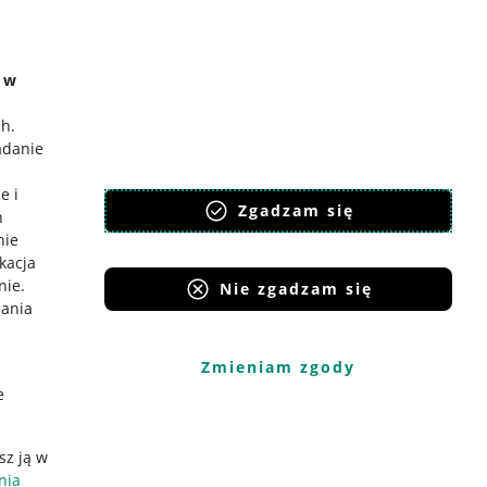
e w
ch
.
adanie
e i
Zgadzam się
h
nie
ikacja
nie
.
Nie zgadzam się
iania
Zmieniam zgody
e
sz ją w
nia