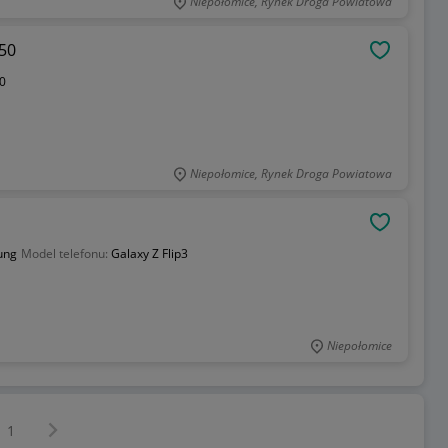
Niepołomice, Rynek Droga Powiatowa
50
OBSERWU
0
Niepołomice, Rynek Droga Powiatowa
OBSERWU
ung
Model telefonu:
Galaxy Z Flip3
Niepołomice
Następna strona
z
1