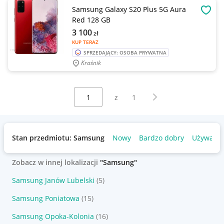
Samsung Galaxy S20 Plus 5G Aura
OBSE
Red 128 GB
3 100
zł
KUP TERAZ
SPRZEDAJĄCY: OSOBA PRYWATNA
Kraśnik
Wybierz stronę:
Następna strona
z
1
Stan przedmiotu: Samsung
Nowy
Bardzo dobry
Używany
Zobacz w innej lokalizacji
"Samsung"
Samsung Janów Lubelski
(5)
Samsung Poniatowa
(15)
Samsung Opoka-Kolonia
(16)