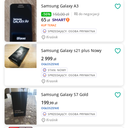
Samsung Galaxy A3
OBSE
150
,00 zł
do negocjacji
-56%
65
zł
KUP TERAZ
SPRZEDAJĄCY: OSOBA PRYWATNA
Kraśnik
Samsung Galaxy s21 plus Nowy
OBSE
2 999
zł
OGŁOSZENIE
STAN: NOWY
SPRZEDAJĄCY: OSOBA PRYWATNA
Krasnik
Samsung Galaxy S7 Gold
OBSE
199
,99
zł
OGŁOSZENIE
SPRZEDAJĄCY: OSOBA PRYWATNA
Kraśnik