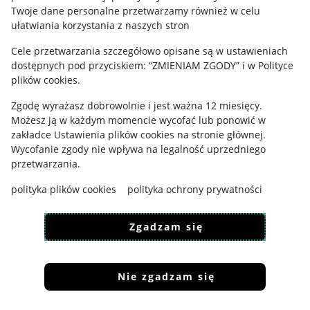
Polityka plików "cookies"
Twoje dane personalne przetwarzamy również w celu
ułatwiania korzystania z naszych stron
Ustawienia plików "cookies"
Cele przetwarzania szczegółowo opisane są w ustawieniach
Udostępnianie lokalizacji
dostępnych pod przyciskiem: “ZMIENIAM ZGODY” i w Polityce
Informacje dla Aktu o Usługach Cyfrowych
plików cookies.
Zgodę wyrażasz dobrowolnie i jest ważna 12 miesięcy.
Pobierz aplikację
Możesz ją w każdym momencie wycofać lub ponowić w
zakładce
Ustawienia plików cookies
na stronie głównej.
Wycofanie zgody nie wpływa na legalność uprzedniego
przetwarzania.
polityka plików cookies
polityka ochrony prywatności
Zgadzam się
Nie zgadzam się
Korzystanie z serwisu oznacza akceptację
regulaminu
.