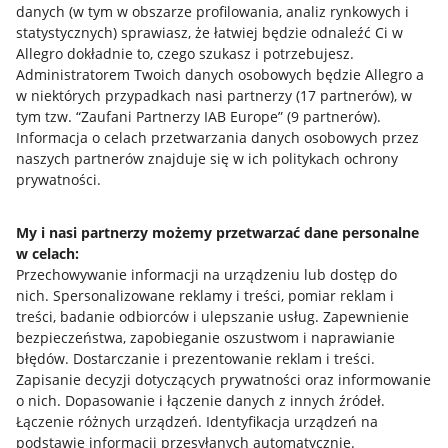
danych (w tym w obszarze profilowania, analiz rynkowych i
statystycznych) sprawiasz, że łatwiej będzie odnaleźć Ci w
Allegro dokładnie to, czego szukasz i potrzebujesz.
Administratorem Twoich danych osobowych będzie Allegro a
w niektórych przypadkach nasi partnerzy (
17
partnerów
), w
tym tzw. “Zaufani Partnerzy IAB Europe” (
9
partnerów
).
Przydatne informacje
Informacja o celach przetwarzania danych osobowych przez
naszych partnerów znajduje się w ich politykach ochrony
prywatności.
Jak to działa
Napisz do nas
My i nasi partnerzy możemy przetwarzać dane personalne
w celach:
Allegro Gadane dla sprzedających
Przechowywanie informacji na urządzeniu lub dostęp do
Allegro Gadane dla kupujących
nich
.
Spersonalizowane reklamy i treści, pomiar reklam i
treści, badanie odbiorców i ulepszanie usług
.
Zapewnienie
Mapa miejscowości
bezpieczeństwa, zapobieganie oszustwom i naprawianie
błędów
.
Dostarczanie i prezentowanie reklam i treści
.
Informacje prawne
Zapisanie decyzji dotyczących prywatności oraz informowanie
o nich
.
Dopasowanie i łączenie danych z innych źródeł
.
Regulamin
Łączenie różnych urządzeń
.
Identyfikacja urządzeń na
podstawie informacji przesyłanych automatycznie
.