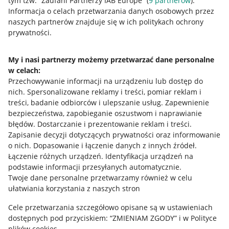
tym tzw. “Zaufani Partnerzy IAB Europe” (
9
partnerów
).
Przydatne informacje
Informacja o celach przetwarzania danych osobowych przez
naszych partnerów znajduje się w ich politykach ochrony
prywatności.
Jak to działa
Napisz do nas
My i nasi partnerzy możemy przetwarzać dane personalne
w celach:
Allegro Gadane dla sprzedających
Przechowywanie informacji na urządzeniu lub dostęp do
Allegro Gadane dla kupujących
nich
.
Spersonalizowane reklamy i treści, pomiar reklam i
treści, badanie odbiorców i ulepszanie usług
.
Zapewnienie
Mapa miejscowości
bezpieczeństwa, zapobieganie oszustwom i naprawianie
błędów
.
Dostarczanie i prezentowanie reklam i treści
.
Informacje prawne
Zapisanie decyzji dotyczących prywatności oraz informowanie
o nich
.
Dopasowanie i łączenie danych z innych źródeł
.
Regulamin
Łączenie różnych urządzeń
.
Identyfikacja urządzeń na
podstawie informacji przesyłanych automatycznie
.
Polityka plików "cookies"
Twoje dane personalne przetwarzamy również w celu
ułatwiania korzystania z naszych stron
Ustawienia plików "cookies"
Cele przetwarzania szczegółowo opisane są w ustawieniach
Udostępnianie lokalizacji
dostępnych pod przyciskiem: “ZMIENIAM ZGODY” i w Polityce
Informacje dla Aktu o Usługach Cyfrowych
plików cookies.