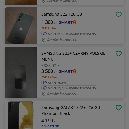
Ożarów Mazowiecki
Samsung S22 128 GB
OBSE
1 300
zł
KUP TERAZ
SPRZEDAJĄCY: OSOBA PRYWATNA
Ożarów Mazowiecki
SAMSUNG S23+ CZARNY POLSKIE
OBSE
MENU
3888
,00 zł
3 500
zł
KUP TERAZ
STAN: NOWY
SPRZEDAJĄCY: OSOBA PRYWATNA
Ożarów Mazowiecki
Samsung GALAXY S22+, 256GB
OBSE
Phantom Black
4 199
zł
OGŁOSZENIE