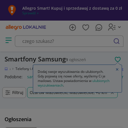
Allegro Smart! Kupuj i sprzedawaj z dostawą za 0 zł
Sprawdź »
Otwórz menu z kategoriami
szukaj
Smartfony Samsung
9
ogłoszeń
POL
tronika
Telefony i Akcesoria
Smartfony i telefony komórkowe
Samsung
Zamkn
Dodaj swoje wyszukiwania do ulubionych.
Gdy pojawią się nowe oferty, wyślemy Ci je
Podobne:
samsung s25
samsung s26
samsung s24
samsu
mailowo. Ustaw powiadomienia w
ulubionych
wyszukiwaniach
.
Filtruj
Ożarów Mazowiecki, Mazowieckie, +0 km
Ogłoszenia