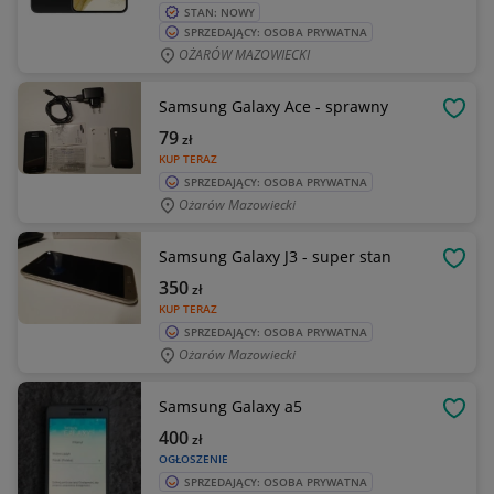
STAN: NOWY
SPRZEDAJĄCY: OSOBA PRYWATNA
OŻARÓW MAZOWIECKI
Samsung Galaxy Ace - sprawny
OBSE
79
zł
KUP TERAZ
SPRZEDAJĄCY: OSOBA PRYWATNA
Ożarów Mazowiecki
Samsung Galaxy J3 - super stan
OBSE
350
zł
KUP TERAZ
SPRZEDAJĄCY: OSOBA PRYWATNA
Ożarów Mazowiecki
Samsung Galaxy a5
OBSE
400
zł
OGŁOSZENIE
SPRZEDAJĄCY: OSOBA PRYWATNA