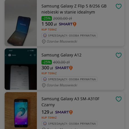
Samsung Galaxy Z Flip 5 8/256 GB
OBSE
niebieski w stanie idealnym
2000
,00 zł
-25%
1 500
zł
KUP TERAZ
SPRZEDAJĄCY: OSOBA PRYWATNA
Ożarów Mazowiecki
Samsung Galaxy A12
OBSE
400
,00 zł
-25%
300
zł
KUP TERAZ
SPRZEDAJĄCY: OSOBA PRYWATNA
Ożarów Mazowiecki
Samsung Galaxy A3 SM-A310F
OBSE
Czarny
129
zł
KUP TERAZ
SPRZEDAJĄCY: OSOBA PRYWATNA