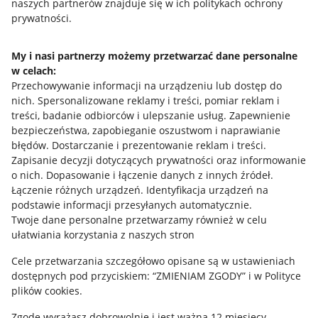
naszych partnerów znajduje się w ich politykach ochrony
prywatności.
Jak to działa
Napisz do nas
My i nasi partnerzy możemy przetwarzać dane personalne
w celach:
Allegro Gadane dla sprzedających
Przechowywanie informacji na urządzeniu lub dostęp do
Allegro Gadane dla kupujących
nich
.
Spersonalizowane reklamy i treści, pomiar reklam i
treści, badanie odbiorców i ulepszanie usług
.
Zapewnienie
Mapa miejscowości
bezpieczeństwa, zapobieganie oszustwom i naprawianie
błędów
.
Dostarczanie i prezentowanie reklam i treści
.
Informacje prawne
Zapisanie decyzji dotyczących prywatności oraz informowanie
o nich
.
Dopasowanie i łączenie danych z innych źródeł
.
Regulamin
Łączenie różnych urządzeń
.
Identyfikacja urządzeń na
podstawie informacji przesyłanych automatycznie
.
Polityka plików "cookies"
Twoje dane personalne przetwarzamy również w celu
ułatwiania korzystania z naszych stron
Ustawienia plików "cookies"
Cele przetwarzania szczegółowo opisane są w ustawieniach
Udostępnianie lokalizacji
dostępnych pod przyciskiem: “ZMIENIAM ZGODY” i w Polityce
Informacje dla Aktu o Usługach Cyfrowych
plików cookies.
Zgodę wyrażasz dobrowolnie i jest ważna 12 miesięcy.