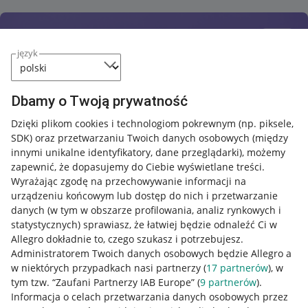
język
Dbamy o Twoją prywatność
Dzięki plikom cookies i technologiom pokrewnym
(np. piksele,
SDK)
oraz przetwarzaniu Twoich danych osobowych
(między
innymi unikalne identyfikatory, dane przeglądarki)
, możemy
zapewnić, że dopasujemy do Ciebie wyświetlane treści.
Wyrażając zgodę na przechowywanie informacji na
urządzeniu końcowym lub dostęp do nich i przetwarzanie
danych (w tym w obszarze profilowania, analiz rynkowych i
statystycznych) sprawiasz, że łatwiej będzie odnaleźć Ci w
Allegro dokładnie to, czego szukasz i potrzebujesz.
Administratorem Twoich danych osobowych będzie Allegro a
w niektórych przypadkach nasi partnerzy (
17
partnerów
), w
tym tzw. “Zaufani Partnerzy IAB Europe” (
9
partnerów
).
Przydatne informacje
Informacja o celach przetwarzania danych osobowych przez