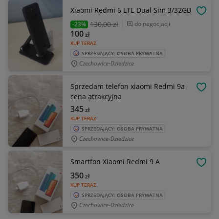
Xiaomi Redmi 6 LTE Dual Sim 3/32GB
OBSE
130
,00 zł
do negocjacji
-23%
100
zł
KUP TERAZ
SPRZEDAJĄCY: OSOBA PRYWATNA
Czechowice-Dziedzice
Sprzedam telefon xiaomi Redmi 9a
OBSE
cena atrakcyjna
345
zł
KUP TERAZ
SPRZEDAJĄCY: OSOBA PRYWATNA
Czechowice-Dziedzice
Smartfon Xiaomi Redmi 9 A
OBSE
350
zł
KUP TERAZ
SPRZEDAJĄCY: OSOBA PRYWATNA
Czechowice-Dziedzice