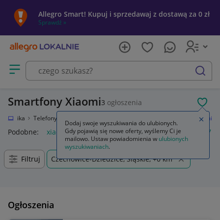
Allegro Smart! Kupuj i sprzedawaj z dostawą za 0 zł
Sprawdź »
Otwórz menu z kategoriami
szukaj
Smartfony Xiaomi
3
ogłoszenia
POL
lektronika
Telefony i Akcesoria
Smartfony i telefony komórkowe
Xiaomi
Zamkn
Dodaj swoje wyszukiwania do ulubionych.
Gdy pojawią się nowe oferty, wyślemy Ci je
Podobne:
xiaomi
xiaomi 17
xiaomi mi tv stick
xiaomi 17 ul
mailowo. Ustaw powiadomienia w
ulubionych
wyszukiwaniach
.
Filtruj
Czechowice-Dziedzice, Śląskie, +0 km
Ogłoszenia