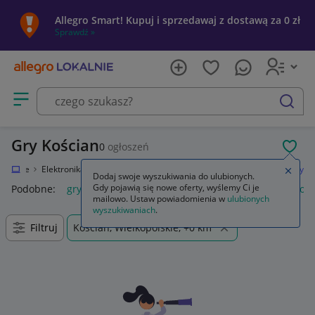
Allegro Smart! Kupuj i sprzedawaj z dostawą za 0 zł
Sprawdź »
Otwórz menu z kategoriami
szukaj
Gry Kościan
0
ogłoszeń
POL
Lokalnie
Elektronika
Konsole i automaty
Sony PlayStation 3 (PS3)
Gry
Zamkn
Dodaj swoje wyszukiwania do ulubionych.
Gdy pojawią się nowe oferty, wyślemy Ci je
Podobne:
gry
gry ps5
gry ps4
karty do gry
gry planszow
mailowo. Ustaw powiadomienia w
ulubionych
wyszukiwaniach
.
Filtruj
Kościan, Wielkopolskie, +0 km