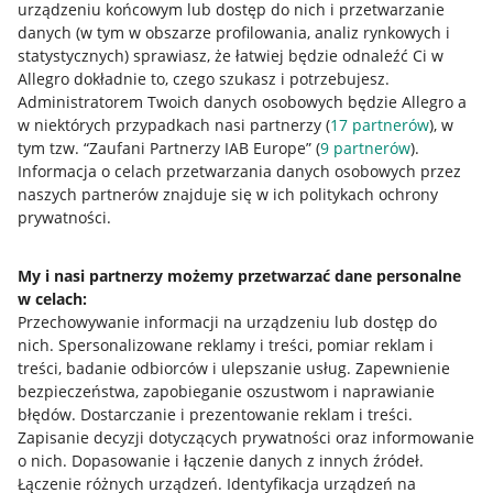
urządzeniu końcowym lub dostęp do nich i przetwarzanie
danych (w tym w obszarze profilowania, analiz rynkowych i
statystycznych) sprawiasz, że łatwiej będzie odnaleźć Ci w
Allegro dokładnie to, czego szukasz i potrzebujesz.
Przydatne informacje
Administratorem Twoich danych osobowych będzie Allegro a
w niektórych przypadkach nasi partnerzy (
17
partnerów
), w
Jak to działa
tym tzw. “Zaufani Partnerzy IAB Europe” (
9
partnerów
).
Informacja o celach przetwarzania danych osobowych przez
Napisz do nas
naszych partnerów znajduje się w ich politykach ochrony
prywatności.
Allegro Gadane dla sprzedających
Allegro Gadane dla kupujących
My i nasi partnerzy możemy przetwarzać dane personalne
Mapa miejscowości
w celach:
Przechowywanie informacji na urządzeniu lub dostęp do
nich
.
Spersonalizowane reklamy i treści, pomiar reklam i
Informacje prawne
treści, badanie odbiorców i ulepszanie usług
.
Zapewnienie
bezpieczeństwa, zapobieganie oszustwom i naprawianie
Regulamin
błędów
.
Dostarczanie i prezentowanie reklam i treści
.
Polityka plików "cookies"
Zapisanie decyzji dotyczących prywatności oraz informowanie
o nich
.
Dopasowanie i łączenie danych z innych źródeł
.
Ustawienia plików "cookies"
Łączenie różnych urządzeń
.
Identyfikacja urządzeń na