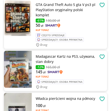
GTA Grand Theft Auto 5 gta V ps3 pl
OBSE
PlayStation oryginalny polski
komplet
130
,00 zł
-61%
50
zł
KUP TERAZ
CZĘSTO SPRZEDAJE
SPRZEDAJĄCY: OSOBA PRYWATNA
Brzeg
Madagascar Kartz na PS3, używana,
OBSE
stan dobry
165
,00 zł
-12%
145
zł
KUP TERAZ
SPRZEDAJĄCY: OSOBA PRYWATNA
Brzeg
Władca pierścieni wojna na północy
OBSE
100
zł
KUP TERAZ