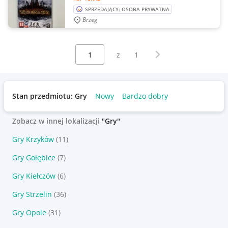
SPRZEDAJĄCY: OSOBA PRYWATNA
Brzeg
Wybierz stronę:
Następna strona
z
1
Stan przedmiotu: Gry
Nowy
Bardzo dobry
Zobacz w innej lokalizacji
"Gry"
Gry Krzyków
(11)
Gry Gołębice
(7)
Gry Kiełczów
(6)
Gry Strzelin
(36)
Gry Opole
(31)