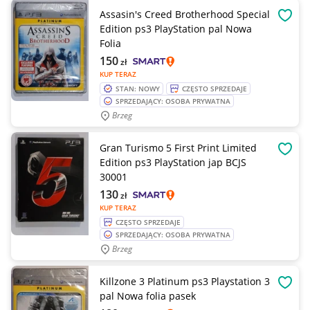
Assasin's Creed Brotherhood Special
OBSE
Edition ps3 PlayStation pal Nowa
Folia
150
zł
KUP TERAZ
STAN: NOWY
CZĘSTO SPRZEDAJE
SPRZEDAJĄCY: OSOBA PRYWATNA
Brzeg
Gran Turismo 5 First Print Limited
OBSE
Edition ps3 PlayStation jap BCJS
30001
130
zł
KUP TERAZ
CZĘSTO SPRZEDAJE
SPRZEDAJĄCY: OSOBA PRYWATNA
Brzeg
Killzone 3 Platinum ps3 Playstation 3
OBSE
pal Nowa folia pasek