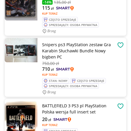
135
,00 zł
-14%
115
zł
KUP TERAZ
CZĘSTO SPRZEDAJE
SPRZEDAJĄCY: OSOBA PRYWATNA
Brzeg
Snipers ps3 PlayStation zestaw Gra
OBSE
Karabin Słuchawki Bundle Nowy
bigben PC
750
,00 zł
710
zł
KUP TERAZ
STAN: NOWY
CZĘSTO SPRZEDAJE
SPRZEDAJĄCY: OSOBA PRYWATNA
Brzeg
BATTLEFIELD 3 PS3 pl PlayStation
OBSE
Polska wersja full insert set
20
zł
KUP TERAZ