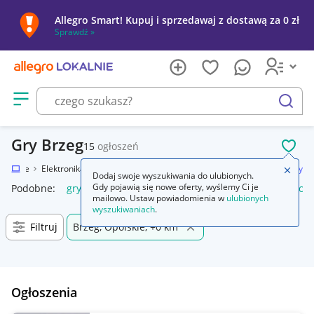
Allegro Smart! Kupuj i sprzedawaj z dostawą za 0 zł
Sprawdź »
Otwórz menu z kategoriami
szukaj
Gry Brzeg
15
ogłoszeń
POL
Lokalnie
Elektronika
Konsole i automaty
Sony PlayStation 3 (PS3)
Gry
Zamkn
Dodaj swoje wyszukiwania do ulubionych.
Gdy pojawią się nowe oferty, wyślemy Ci je
Podobne:
gry
gry ps5
gry ps4
karty do gry
gry planszow
mailowo. Ustaw powiadomienia w
ulubionych
wyszukiwaniach
.
Filtruj
Brzeg, Opolskie, +0 km
Ogłoszenia