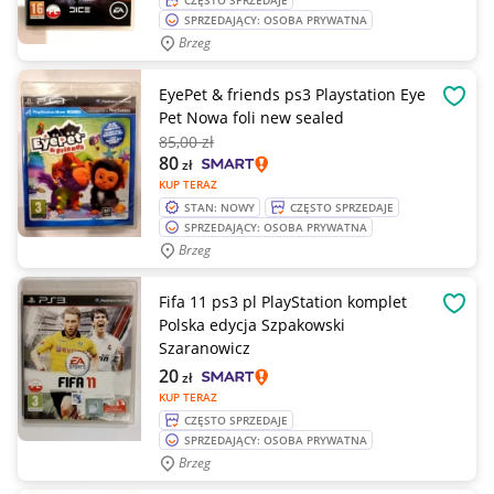
CZĘSTO SPRZEDAJE
SPRZEDAJĄCY: OSOBA PRYWATNA
Brzeg
EyePet & friends ps3 Playstation Eye
OBSE
Pet Nowa foli new sealed
85
,00 zł
80
zł
KUP TERAZ
STAN: NOWY
CZĘSTO SPRZEDAJE
SPRZEDAJĄCY: OSOBA PRYWATNA
Brzeg
Fifa 11 ps3 pl PlayStation komplet
OBSE
Polska edycja Szpakowski
Szaranowicz
20
zł
KUP TERAZ
CZĘSTO SPRZEDAJE
SPRZEDAJĄCY: OSOBA PRYWATNA
Brzeg