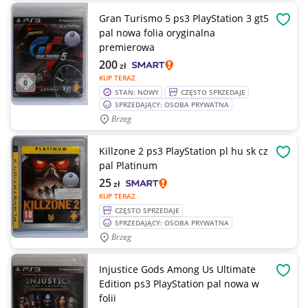
Gran Turismo 5 ps3 PlayStation 3 gt5
OBSE
pal nowa folia oryginalna
premierowa
200
zł
KUP TERAZ
STAN: NOWY
CZĘSTO SPRZEDAJE
SPRZEDAJĄCY: OSOBA PRYWATNA
Brzeg
Killzone 2 ps3 PlayStation pl hu sk cz
OBSE
pal Platinum
25
zł
KUP TERAZ
CZĘSTO SPRZEDAJE
SPRZEDAJĄCY: OSOBA PRYWATNA
Brzeg
Injustice Gods Among Us Ultimate
OBSE
Edition ps3 PlayStation pal nowa w
folii