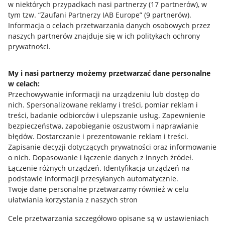
w niektórych przypadkach nasi partnerzy (
17
partnerów
), w
tym tzw. “Zaufani Partnerzy IAB Europe” (
9
partnerów
).
Przydatne informacje
Informacja o celach przetwarzania danych osobowych przez
naszych partnerów znajduje się w ich politykach ochrony
prywatności.
Jak to działa
Napisz do nas
My i nasi partnerzy możemy przetwarzać dane personalne
w celach:
Allegro Gadane dla sprzedających
Przechowywanie informacji na urządzeniu lub dostęp do
Allegro Gadane dla kupujących
nich
.
Spersonalizowane reklamy i treści, pomiar reklam i
treści, badanie odbiorców i ulepszanie usług
.
Zapewnienie
Mapa miejscowości
bezpieczeństwa, zapobieganie oszustwom i naprawianie
błędów
.
Dostarczanie i prezentowanie reklam i treści
.
Informacje prawne
Zapisanie decyzji dotyczących prywatności oraz informowanie
o nich
.
Dopasowanie i łączenie danych z innych źródeł
.
Regulamin
Łączenie różnych urządzeń
.
Identyfikacja urządzeń na
podstawie informacji przesyłanych automatycznie
.
Polityka plików "cookies"
Twoje dane personalne przetwarzamy również w celu
ułatwiania korzystania z naszych stron
Ustawienia plików "cookies"
Cele przetwarzania szczegółowo opisane są w ustawieniach
Udostępnianie lokalizacji