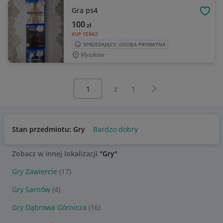
Gra ps4
OBSE
100
zł
KUP TERAZ
SPRZEDAJĄCY: OSOBA PRYWATNA
Myszków
Wybierz stronę:
Następna strona
z
1
Stan przedmiotu: Gry
Bardzo dobry
Zobacz w innej lokalizacji
"Gry"
Gry Zawiercie
(17)
Gry Sarnów
(4)
Gry Dąbrowa Górnicza
(16)