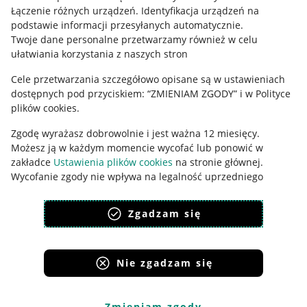
Łączenie różnych urządzeń
.
Identyfikacja urządzeń na
Ustawienia plików "cookies"
podstawie informacji przesyłanych automatycznie
.
Twoje dane personalne przetwarzamy również w celu
Udostępnianie lokalizacji
ułatwiania korzystania z naszych stron
Informacje dla Aktu o Usługach Cyfrowych
Cele przetwarzania szczegółowo opisane są w ustawieniach
dostępnych pod przyciskiem: “ZMIENIAM ZGODY” i w Polityce
Pobierz aplikację
plików cookies.
Zgodę wyrażasz dobrowolnie i jest ważna 12 miesięcy.
Możesz ją w każdym momencie wycofać lub ponowić w
zakładce
Ustawienia plików cookies
na stronie głównej.
Wycofanie zgody nie wpływa na legalność uprzedniego
przetwarzania.
Zgadzam się
polityka plików cookies
polityka ochrony prywatności
Nie zgadzam się
Korzystanie z serwisu oznacza akceptację
regulaminu
.
Zmieniam zgody