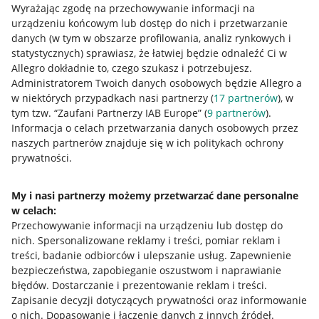
Wyrażając zgodę na przechowywanie informacji na
urządzeniu końcowym lub dostęp do nich i przetwarzanie
danych (w tym w obszarze profilowania, analiz rynkowych i
statystycznych) sprawiasz, że łatwiej będzie odnaleźć Ci w
Allegro dokładnie to, czego szukasz i potrzebujesz.
Administratorem Twoich danych osobowych będzie Allegro a
Przydatne informacje
w niektórych przypadkach nasi partnerzy (
17
partnerów
), w
tym tzw. “Zaufani Partnerzy IAB Europe” (
9
partnerów
).
Jak to działa
Informacja o celach przetwarzania danych osobowych przez
naszych partnerów znajduje się w ich politykach ochrony
Napisz do nas
prywatności.
Allegro Gadane dla sprzedających
Allegro Gadane dla kupujących
My i nasi partnerzy możemy przetwarzać dane personalne
w celach:
Mapa miejscowości
Przechowywanie informacji na urządzeniu lub dostęp do
nich
.
Spersonalizowane reklamy i treści, pomiar reklam i
Informacje prawne
treści, badanie odbiorców i ulepszanie usług
.
Zapewnienie
bezpieczeństwa, zapobieganie oszustwom i naprawianie
Regulamin
błędów
.
Dostarczanie i prezentowanie reklam i treści
.
Zapisanie decyzji dotyczących prywatności oraz informowanie
Polityka plików "cookies"
o nich
.
Dopasowanie i łączenie danych z innych źródeł
.