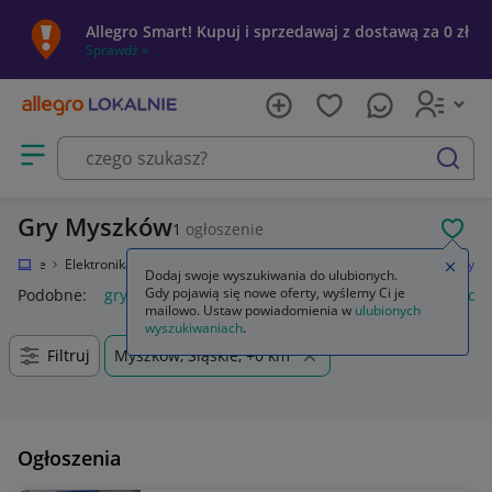
Allegro Smart! Kupuj i sprzedawaj z dostawą za 0 zł
Sprawdź »
Otwórz menu z kategoriami
szukaj
Gry Myszków
1
ogłoszenie
POL
Lokalnie
Elektronika
Konsole i automaty
Sony PlayStation 4 (PS4)
Gry
Zamkn
Dodaj swoje wyszukiwania do ulubionych.
Gdy pojawią się nowe oferty, wyślemy Ci je
Podobne:
gry
gry ps5
gry ps4
karty do gry
gry planszow
mailowo. Ustaw powiadomienia w
ulubionych
wyszukiwaniach
.
Filtruj
Myszków, Śląskie, +0 km
Ogłoszenia