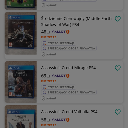
Rybnik
Śródziemie Cień wojny (Middle Earth
OBSE
Shadow of War) PS4
48
zł
KUP TERAZ
CZĘSTO SPRZEDAJE
SPRZEDAJĄCY: OSOBA PRYWATNA
Rybnik
Assassin's Creed Mirage PS4
OBSE
69
zł
KUP TERAZ
CZĘSTO SPRZEDAJE
SPRZEDAJĄCY: OSOBA PRYWATNA
Rybnik
Assassin's Creed Valhalla PS4
OBSE
58
zł
KUP TERAZ