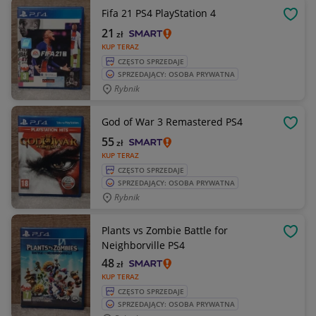
Fifa 21 PS4 PlayStation 4
OBSE
21
zł
KUP TERAZ
CZĘSTO SPRZEDAJE
SPRZEDAJĄCY: OSOBA PRYWATNA
Rybnik
God of War 3 Remastered PS4
OBSE
55
zł
KUP TERAZ
CZĘSTO SPRZEDAJE
SPRZEDAJĄCY: OSOBA PRYWATNA
Rybnik
Plants vs Zombie Battle for
OBSE
Neighborville PS4
48
zł
KUP TERAZ
CZĘSTO SPRZEDAJE
SPRZEDAJĄCY: OSOBA PRYWATNA