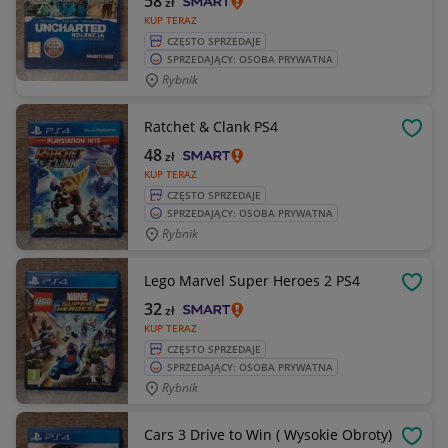
58
zł
KUP TERAZ
CZĘSTO SPRZEDAJE
SPRZEDAJĄCY: OSOBA PRYWATNA
Rybnik
Ratchet & Clank PS4
OBSE
48
zł
KUP TERAZ
CZĘSTO SPRZEDAJE
SPRZEDAJĄCY: OSOBA PRYWATNA
Rybnik
Lego Marvel Super Heroes 2 PS4
OBSE
32
zł
KUP TERAZ
CZĘSTO SPRZEDAJE
SPRZEDAJĄCY: OSOBA PRYWATNA
Rybnik
Cars 3 Drive to Win ( Wysokie Obroty)
OBSE