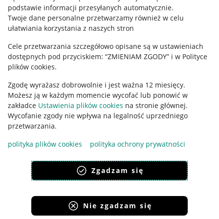
podstawie informacji przesyłanych automatycznie
.
Polityka plików "cookies"
Twoje dane personalne przetwarzamy również w celu
ułatwiania korzystania z naszych stron
Ustawienia plików "cookies"
Cele przetwarzania szczegółowo opisane są w ustawieniach
Udostępnianie lokalizacji
dostępnych pod przyciskiem: “ZMIENIAM ZGODY” i w Polityce
Informacje dla Aktu o Usługach Cyfrowych
plików cookies.
Zgodę wyrażasz dobrowolnie i jest ważna 12 miesięcy.
Pobierz aplikację
Możesz ją w każdym momencie wycofać lub ponowić w
zakładce
Ustawienia plików cookies
na stronie głównej.
Wycofanie zgody nie wpływa na legalność uprzedniego
przetwarzania.
polityka plików cookies
polityka ochrony prywatności
Zgadzam się
Nie zgadzam się
Korzystanie z serwisu oznacza akceptację
regulaminu
.