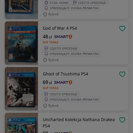
STAN: NOWY
CZĘSTO SPRZEDAJE
SPRZEDAJĄCY: OSOBA PRYWATNA
Rybnik
God of War 4 PS4
OBSE
48
zł
KUP TERAZ
CZĘSTO SPRZEDAJE
SPRZEDAJĄCY: OSOBA PRYWATNA
Rybnik
Ghost of Tsushima PS4
OBSE
69
zł
KUP TERAZ
CZĘSTO SPRZEDAJE
SPRZEDAJĄCY: OSOBA PRYWATNA
Rybnik
Uncharted Kolekcja Nathana Drakea
OBSE
PS4