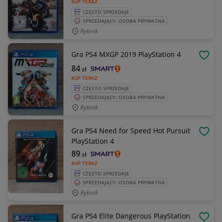
KUP TERAZ
CZĘSTO SPRZEDAJE
SPRZEDAJĄCY: OSOBA PRYWATNA
Rybnik
Gra PS4 MXGP 2019 PlayStation 4
OBSE
84
zł
KUP TERAZ
CZĘSTO SPRZEDAJE
SPRZEDAJĄCY: OSOBA PRYWATNA
Rybnik
Gra PS4 Need for Speed Hot Pursuit
OBSE
PlayStation 4
89
zł
KUP TERAZ
CZĘSTO SPRZEDAJE
SPRZEDAJĄCY: OSOBA PRYWATNA
Rybnik
Gra PS4 Elite Dangerous PlayStation
OBSE