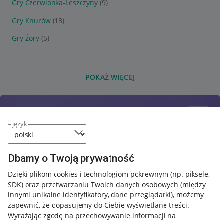
Gry Czerwionka-Leszczyny
(9)
Gry Knurów
(13)
Gry Żory
(5)
POKAŻ WIĘCEJ
język
Dbamy o Twoją prywatność
Dzięki plikom cookies i technologiom pokrewnym
(np. piksele,
SDK)
oraz przetwarzaniu Twoich danych osobowych
(między
innymi unikalne identyfikatory, dane przeglądarki)
, możemy
zapewnić, że dopasujemy do Ciebie wyświetlane treści.
Wyrażając zgodę na przechowywanie informacji na