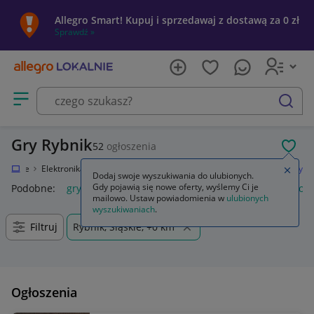
Allegro Smart! Kupuj i sprzedawaj z dostawą za 0 zł
Sprawdź »
Otwórz menu z kategoriami
szukaj
Gry Rybnik
52
ogłoszenia
POL
Lokalnie
Elektronika
Konsole i automaty
Sony PlayStation 4 (PS4)
Gry
Zamkn
Dodaj swoje wyszukiwania do ulubionych.
Gdy pojawią się nowe oferty, wyślemy Ci je
Podobne:
gry
gry ps5
gry ps4
karty do gry
gry planszow
mailowo. Ustaw powiadomienia w
ulubionych
wyszukiwaniach
.
Filtruj
Rybnik, Śląskie, +0 km
Ogłoszenia