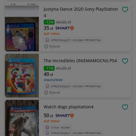
Justyna Dance 2020 Sony PlayStation
OBSE
4
40
,00 zł
-12%
35
zł
KUP TERAZ
SPRZEDAJĄCY: OSOBA PRYWATNA
Rybnik
The Incredibles (INIEMAMOCNI) PS4
OBSE
45
,00 zł
-11%
40
zł
OGŁOSZENIE
SPRZEDAJĄCY: OSOBA PRYWATNA
Rybnik
Watch dogs playstation4
OBSE
50
zł
KUP TERAZ
STAN: NOWY
SPRZEDAJĄCY: OSOBA PRYWATNA