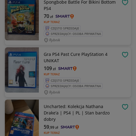
Spongbobe Battle For Bikini Bottom
OBSE
PS4
70
zł
KUP TERAZ
CZĘSTO SPRZEDAJE
SPRZEDAJĄCY: OSOBA PRYWATNA
Rybnik
Gra PS4 Past Cure PlayStation 4
OBSE
UNIKAT
109
zł
KUP TERAZ
CZĘSTO SPRZEDAJE
SPRZEDAJĄCY: OSOBA PRYWATNA
Rybnik
Uncharted: Kolekcja Nathana
OBSE
Drake’a | PS4 | PL | Stan bardzo
dobry
59
,99
zł
KUP TERAZ