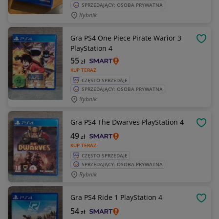
SPRZEDAJĄCY: OSOBA PRYWATNA
Rybnik
Gra PS4 One Piece Pirate Warior 3
OBSE
PlayStation 4
55
zł
KUP TERAZ
CZĘSTO SPRZEDAJE
SPRZEDAJĄCY: OSOBA PRYWATNA
Rybnik
Gra PS4 The Dwarves PlayStation 4
OBSE
49
zł
KUP TERAZ
CZĘSTO SPRZEDAJE
SPRZEDAJĄCY: OSOBA PRYWATNA
Rybnik
Gra PS4 Ride 1 PlayStation 4
OBSE
54
zł