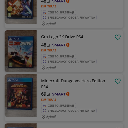
48
zł
KUP TERAZ
CZĘSTO SPRZEDAJE
SPRZEDAJĄCY: OSOBA PRYWATNA
Rybnik
Gra Lego 2K Drive PS4
OBSE
48
zł
KUP TERAZ
CZĘSTO SPRZEDAJE
SPRZEDAJĄCY: OSOBA PRYWATNA
Rybnik
Minecraft Dungeons Hero Edition
OBSE
PS4
69
zł
KUP TERAZ
CZĘSTO SPRZEDAJE
SPRZEDAJĄCY: OSOBA PRYWATNA
Rybnik