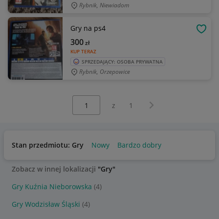
Rybnik, Niewiadom
Gry na ps4
OBSE
300
zł
KUP TERAZ
SPRZEDAJĄCY: OSOBA PRYWATNA
Rybnik, Orzepowice
Wybierz stronę:
Następna strona
z
1
Stan przedmiotu: Gry
Nowy
Bardzo dobry
Zobacz w innej lokalizacji
"Gry"
Gry Kuźnia Nieborowska
(4)
Gry Wodzisław Śląski
(4)