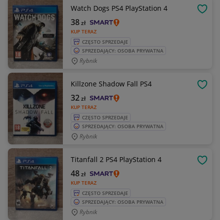
Watch Dogs PS4 PlayStation 4
OBSE
38
zł
KUP TERAZ
CZĘSTO SPRZEDAJE
SPRZEDAJĄCY: OSOBA PRYWATNA
Rybnik
Killzone Shadow Fall PS4
OBSE
32
zł
KUP TERAZ
CZĘSTO SPRZEDAJE
SPRZEDAJĄCY: OSOBA PRYWATNA
Rybnik
Titanfall 2 PS4 PlayStation 4
OBSE
48
zł
KUP TERAZ
CZĘSTO SPRZEDAJE
SPRZEDAJĄCY: OSOBA PRYWATNA
Rybnik