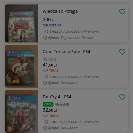
Wiedza To Potęga
OBSE
200
zł
OGŁOSZENIE
SPRZEDAJĄCY: OSOBA PRYWATNA
Rybnik, Boguszowice Osiedle
Gran Turismo Sport PS4
OBSE
45
,00 zł
41
,50
zł
KUP TERAZ
SPRZEDAJĄCY: OSOBA PRYWATNA
Rybnik, Niewiadom
Far Cry 4 - PS4
OBSE
40
,00 zł
-18%
32
,50
zł
KUP TERAZ
SPRZEDAJĄCY: OSOBA PRYWATNA
Rybnik, Niewiadom