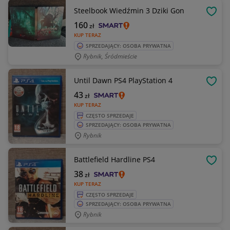
Steelbook Wiedźmin 3 Dziki Gon
OBSE
160
zł
KUP TERAZ
SPRZEDAJĄCY: OSOBA PRYWATNA
Rybnik, Śródmieście
Until Dawn PS4 PlayStation 4
OBSE
43
zł
KUP TERAZ
CZĘSTO SPRZEDAJE
SPRZEDAJĄCY: OSOBA PRYWATNA
Rybnik
Battlefield Hardline PS4
OBSE
38
zł
KUP TERAZ
CZĘSTO SPRZEDAJE
SPRZEDAJĄCY: OSOBA PRYWATNA
Rybnik