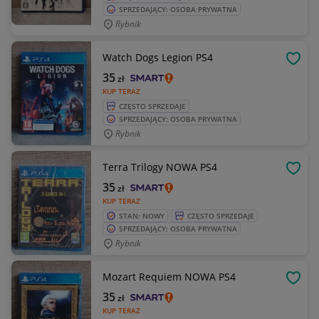
SPRZEDAJĄCY: OSOBA PRYWATNA
Rybnik
Watch Dogs Legion PS4
OBSE
35
zł
KUP TERAZ
CZĘSTO SPRZEDAJE
SPRZEDAJĄCY: OSOBA PRYWATNA
Rybnik
Terra Trilogy NOWA PS4
OBSE
35
zł
KUP TERAZ
STAN: NOWY
CZĘSTO SPRZEDAJE
SPRZEDAJĄCY: OSOBA PRYWATNA
Rybnik
Mozart Requiem NOWA PS4
OBSE
35
zł
KUP TERAZ