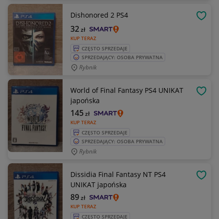
Dishonored 2 PS4
OBSE
32
zł
KUP TERAZ
CZĘSTO SPRZEDAJE
SPRZEDAJĄCY: OSOBA PRYWATNA
Rybnik
World of Final Fantasy PS4 UNIKAT
OBSE
japońska
145
zł
KUP TERAZ
CZĘSTO SPRZEDAJE
SPRZEDAJĄCY: OSOBA PRYWATNA
Rybnik
Dissidia Final Fantasy NT PS4
OBSE
UNIKAT japońska
89
zł
KUP TERAZ
CZĘSTO SPRZEDAJE