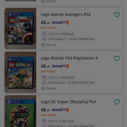
Rybnik
Lego Marvel Avengers PS4
OBSE
48
zł
KUP TERAZ
CZĘSTO SPRZEDAJE
SPRZEDAJĄCY: OSOBA PRYWATNA
Rybnik
Lego Worlds PS4 PlayStation 4
OBSE
48
zł
KUP TERAZ
CZĘSTO SPRZEDAJE
SPRZEDAJĄCY: OSOBA PRYWATNA
Rybnik
Lego DC Super Złoczyńcy PS4
OBSE
48
zł
KUP TERAZ
CZĘSTO SPRZEDAJE
SPRZEDAJĄCY: OSOBA PRYWATNA