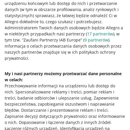
urządzeniu końcowym lub dostęp do nich i przetwarzanie
danych (w tym w obszarze profilowania, analiz rynkowych i
statystycznych) sprawiasz, że łatwiej będzie odnaleźć Ci w
Allegro dokładnie to, czego szukasz i potrzebujesz.
Administratorem Twoich danych osobowych będzie Allegro a
w niektórych przypadkach nasi partnerzy (
17
partnerów
), w
tym tzw. “Zaufani Partnerzy IAB Europe” (
9
partnerów
).
Przydatne informacje
Informacja o celach przetwarzania danych osobowych przez
naszych partnerów znajduje się w ich politykach ochrony
prywatności.
Jak to działa
Napisz do nas
My i nasi partnerzy możemy przetwarzać dane personalne
w celach:
Allegro Gadane dla sprzedających
Przechowywanie informacji na urządzeniu lub dostęp do
Allegro Gadane dla kupujących
nich
.
Spersonalizowane reklamy i treści, pomiar reklam i
treści, badanie odbiorców i ulepszanie usług
.
Zapewnienie
Mapa miejscowości
bezpieczeństwa, zapobieganie oszustwom i naprawianie
błędów
.
Dostarczanie i prezentowanie reklam i treści
.
Informacje prawne
Zapisanie decyzji dotyczących prywatności oraz informowanie
o nich
.
Dopasowanie i łączenie danych z innych źródeł
.
Regulamin
Łączenie różnych urządzeń
.
Identyfikacja urządzeń na