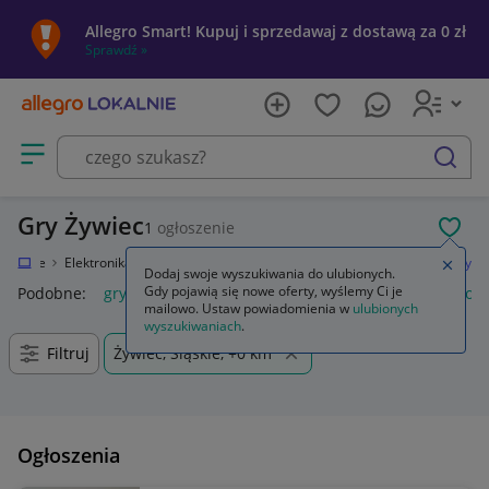
Allegro Smart! Kupuj i sprzedawaj z dostawą za 0 zł
Sprawdź »
Otwórz menu z kategoriami
szukaj
Gry Żywiec
1
ogłoszenie
POL
Lokalnie
Elektronika
Konsole i automaty
Sony PlayStation 5 (PS5)
Gry
Zamkn
Dodaj swoje wyszukiwania do ulubionych.
Gdy pojawią się nowe oferty, wyślemy Ci je
Podobne:
gry
gry ps5
gry ps4
karty do gry
gry planszow
mailowo. Ustaw powiadomienia w
ulubionych
wyszukiwaniach
.
Filtruj
Żywiec, Śląskie, +0 km
Ogłoszenia