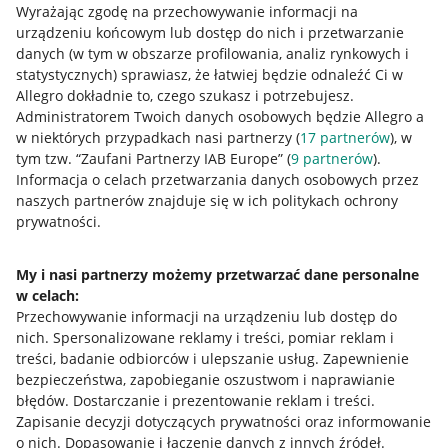
Wyrażając zgodę na przechowywanie informacji na
urządzeniu końcowym lub dostęp do nich i przetwarzanie
danych (w tym w obszarze profilowania, analiz rynkowych i
statystycznych) sprawiasz, że łatwiej będzie odnaleźć Ci w
Allegro dokładnie to, czego szukasz i potrzebujesz.
Administratorem Twoich danych osobowych będzie Allegro a
Przydatne informacje
w niektórych przypadkach nasi partnerzy (
17
partnerów
), w
tym tzw. “Zaufani Partnerzy IAB Europe” (
9
partnerów
).
Jak to działa
Informacja o celach przetwarzania danych osobowych przez
naszych partnerów znajduje się w ich politykach ochrony
Napisz do nas
prywatności.
Allegro Gadane dla sprzedających
Allegro Gadane dla kupujących
My i nasi partnerzy możemy przetwarzać dane personalne
w celach:
Mapa miejscowości
Przechowywanie informacji na urządzeniu lub dostęp do
nich
.
Spersonalizowane reklamy i treści, pomiar reklam i
Informacje prawne
treści, badanie odbiorców i ulepszanie usług
.
Zapewnienie
bezpieczeństwa, zapobieganie oszustwom i naprawianie
Regulamin
błędów
.
Dostarczanie i prezentowanie reklam i treści
.
Zapisanie decyzji dotyczących prywatności oraz informowanie
Polityka plików "cookies"
o nich
.
Dopasowanie i łączenie danych z innych źródeł
.