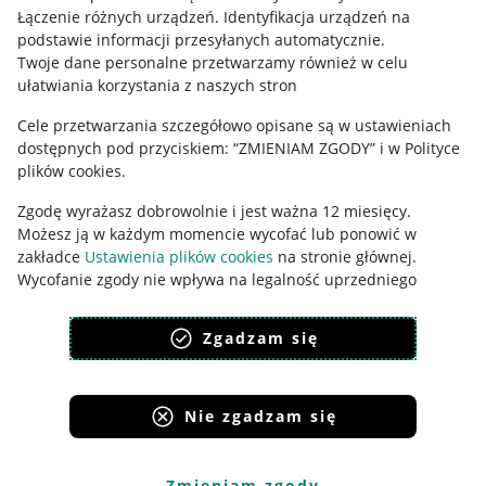
Łączenie różnych urządzeń
.
Identyfikacja urządzeń na
Ustawienia plików "cookies"
podstawie informacji przesyłanych automatycznie
.
Twoje dane personalne przetwarzamy również w celu
Udostępnianie lokalizacji
ułatwiania korzystania z naszych stron
Informacje dla Aktu o Usługach Cyfrowych
Cele przetwarzania szczegółowo opisane są w ustawieniach
dostępnych pod przyciskiem: “ZMIENIAM ZGODY” i w Polityce
Pobierz aplikację
plików cookies.
Zgodę wyrażasz dobrowolnie i jest ważna 12 miesięcy.
Możesz ją w każdym momencie wycofać lub ponowić w
zakładce
Ustawienia plików cookies
na stronie głównej.
Wycofanie zgody nie wpływa na legalność uprzedniego
przetwarzania.
Zgadzam się
polityka plików cookies
polityka ochrony prywatności
Nie zgadzam się
Korzystanie z serwisu oznacza akceptację
regulaminu
.
Zmieniam zgody