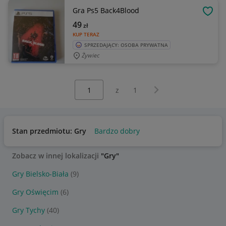
Gra Ps5 Back4Blood
OBSE
49
zł
KUP TERAZ
SPRZEDAJĄCY: OSOBA PRYWATNA
Żywiec
Wybierz stronę:
Następna strona
z
1
Stan przedmiotu: Gry
Bardzo dobry
Zobacz w innej lokalizacji
"Gry"
Gry Bielsko-Biała
(9)
Gry Oświęcim
(6)
Gry Tychy
(40)