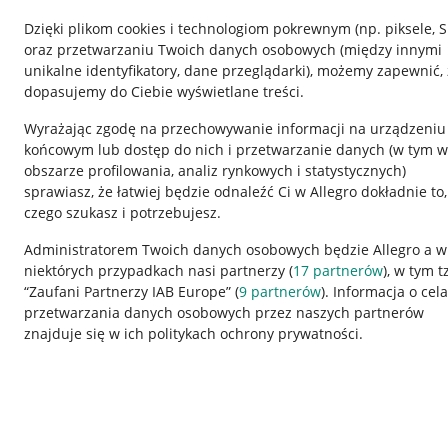
Dzięki plikom cookies i technologiom pokrewnym
(np. piksele, 
oraz przetwarzaniu Twoich danych osobowych
(między innymi
unikalne identyfikatory, dane przeglądarki)
, możemy zapewnić, 
dopasujemy do Ciebie wyświetlane treści.
Wyrażając zgodę na przechowywanie informacji na urządzeniu
końcowym lub dostęp do nich i przetwarzanie danych (w tym w
obszarze profilowania, analiz rynkowych i statystycznych)
sprawiasz, że łatwiej będzie odnaleźć Ci w Allegro dokładnie to,
czego szukasz i potrzebujesz.
Przydatne informacje
Informacje p
Administratorem Twoich danych osobowych będzie Allegro a w
niektórych przypadkach nasi partnerzy (
17
partnerów
), w tym t
Jak to działa
Regulamin
“Zaufani Partnerzy IAB Europe” (
9
partnerów
). Informacja o cel
Napisz do nas
Polityka plików
przetwarzania danych osobowych przez naszych partnerów
znajduje się w ich politykach ochrony prywatności.
Allegro Gadane dla sprzedających
Ustawienia plik
Allegro Gadane dla kupujących
Udostępnianie l
Mapa miejscowości
Informacje dla