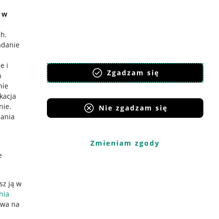
e w
ch
.
adanie
e i
Zgadzam się
h
nie
ikacja
nie
.
Nie zgadzam się
iania
Zmieniam zgody
e
sz ją w
nia
ywa na