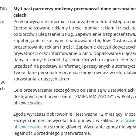
SDK)
My i nasi partnerzy możemy przetwarzać dane personaln
celach:
że
Przechowywanie informacji na urządzeniu lub dostęp do ni
Spersonalizowane reklamy i treści, pomiar reklam i treści, b
odbiorców i ulepszanie usług
.
Zapewnienie bezpieczeństwa,
zapobieganie oszustwom i naprawianie błędów
.
Dostarczani
prezentowanie reklam i treści
.
Zapisanie decyzji dotyczącyc
prywatności oraz informowanie o nich
.
Dopasowanie i łącze
danych z innych źródeł
.
Łączenie różnych urządzeń
.
Identyf
urządzeń na podstawie informacji przesyłanych automatycz
rawne
Pobierz aplikację
Twoje dane personalne przetwarzamy również w celu ułatw
korzystania z naszych stron
zw.
ach
Cele przetwarzania szczegółowo opisane są w ustawieniach
 "cookies"
dostępnych pod przyciskiem: “ZMIENIAM ZGODY” i w Polityc
plików cookies.
ów "cookies"
Zgodę wyrażasz dobrowolnie i jest ważna 12 miesięcy. Może
okalizacji
każdym momencie wycofać lub ponowić w zakładce
Ustawie
 Aktu o Usługach Cyfrowych
plików cookies
na stronie głównej. Wycofanie zgody nie wpł
legalność uprzedniego przetwarzania.