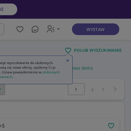
DŹ
WYSTAW
kaj
POLUB WYSZUKIWANIE
Zamknij wskazówkę
oje wyszukiwania do ulubionych.
wią się nowe oferty, wyślemy Ci je
owa inwertorowa
spawarka inwertorowa dedra
. Ustaw powiadomienia w
ulubionych
waniach
.
Wybierz stronę:
Następna 
z
1
0-S
OBSERWU