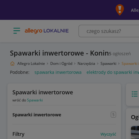
All
Otwórz menu z kategoriami
Spawarki inwertorowe - Konin
5
ogłoszeń
Allegro Lokalnie
Dom i Ogród
Narzędzia
Spawarki
Spawarki 
Podobne:
spawarka inwertorowa
elektrody do spawarki i
Spawarki inwertorowe
Wido
wróć do
Spawarki
Spawarki inwertorowe
5
Og
Filtry
Wyczyść