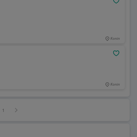
OBSERWU
Konin
OBSERWU
Konin
Następna strona
z
1