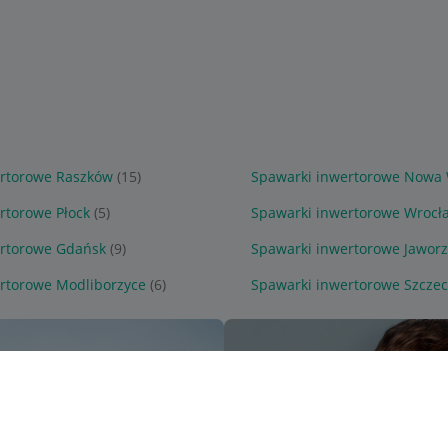
ertorowe Raszków
(15)
Spawarki inwertorowe Nowa 
rtorowe Płock
(5)
Spawarki inwertorowe Wrocł
ertorowe Gdańsk
(9)
Spawarki inwertorowe Jawor
rtorowe Modliborzyce
(6)
Spawarki inwertorowe Szczec