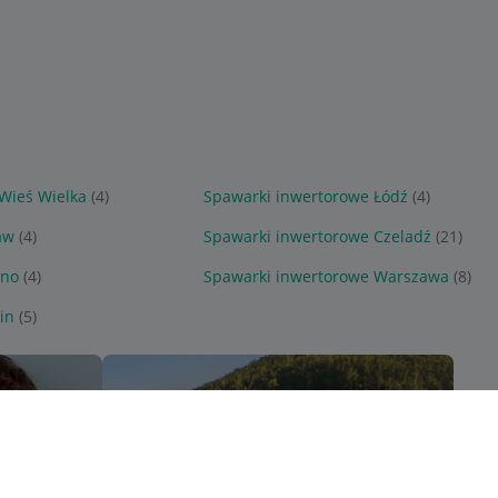
Wieś Wielka
(4)
Spawarki inwertorowe Łódź
(4)
aw
(4)
Spawarki inwertorowe Czeladź
(21)
zno
(4)
Spawarki inwertorowe Warszawa
(8)
in
(5)