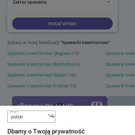
Zakres spawania
POKAŻ WYNIKI
Zobacz w innej lokalizacji
"Spawarki inwertorowe"
Spawarki inwertorowe Głogowa
(10)
Spawarki inw
Spawarki inwertorowe Bełchatów
(4)
Spawarki inwe
Spawarki inwertorowe Będzin
(36)
Spawarki inw
Spawarki inwertorowe Kraków
(15)
Spawarki inwe
język
Dbamy o Twoją prywatność