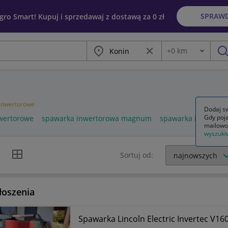
SPRAW
egro Smart! Kupuj i sprzedawaj z dostawą za 0 zł
Miasto
Wyczyść frazę
+
0
km
Odległość
szu
inwertorowe
Dodaj sw
Gdy poja
nwertorowe
spawarka inwertorowa magnum
spawarka inwertor
mailowo
wyszuki
k listy
Widok siatki
Sortuj od:
łoszenia
Spawarka Lincoln Electric Invertec V16