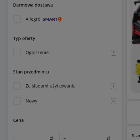
Darmowa dostawa
Allegro
Typ oferty
Ogłoszenie
5
Stan przedmiotu
Ze śladami użytkowania
1
Nowy
4
Cena
Sta
zł
–
zł