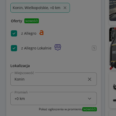
Konin, Wielkopolskie, +0 km
Oferty
NOWOŚĆ!
z Allegro
z Allegro Lokalnie
5
Lokalizacja
Miejscowość
Promień
Pokaż ogłoszenia w promieniu
NOWOŚĆ!