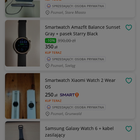
SPRZEDAJĄCY: OSOBA PRYWATNA
Poznań, Stare Miasto
Smartwatch Amazfit Balance Sunset
OBSE
Gray + pasek Starry Black
390
,00 zł
-10%
350
zł
KUP TERAZ
SPRZEDAJĄCY: OSOBA PRYWATNA
Poznań, Szeląg
Smartwatch Xiaomi Watch 2 Wear
OBSE
OS
250
zł
KUP TERAZ
SPRZEDAJĄCY: OSOBA PRYWATNA
Poznań, Grunwald
Samsung Galaxy Watch 6 + kabel
OBSE
zasilający