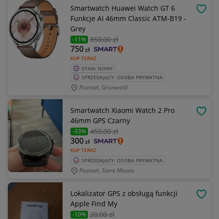
Smartwatch Huawei Watch GT 6
OBSE
Funkcje AI 46mm Classic ATM-B19 -
Grey
850
,00 zł
-11%
750
zł
KUP TERAZ
STAN: NOWY
SPRZEDAJĄCY: OSOBA PRYWATNA
Poznań, Grunwald
Smartwatch Xiaomi Watch 2 Pro
OBSE
46mm GPS Czarny
450
,00 zł
-33%
300
zł
KUP TERAZ
SPRZEDAJĄCY: OSOBA PRYWATNA
Poznań, Stare Miasto
Lokalizator GPS z obsługą funkcji
OBSE
Apple Find My
20
,00 zł
-10%