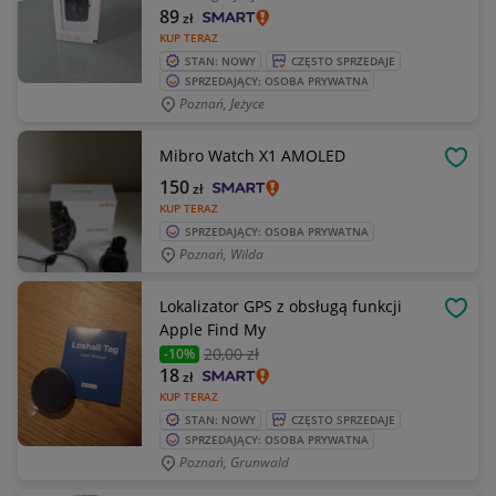
89
zł
KUP TERAZ
STAN: NOWY
CZĘSTO SPRZEDAJE
SPRZEDAJĄCY: OSOBA PRYWATNA
Poznań, Jeżyce
Mibro Watch X1 AMOLED
OBSE
150
zł
KUP TERAZ
SPRZEDAJĄCY: OSOBA PRYWATNA
Poznań, Wilda
Lokalizator GPS z obsługą funkcji
OBSE
Apple Find My
20
,00 zł
-10%
18
zł
KUP TERAZ
STAN: NOWY
CZĘSTO SPRZEDAJE
SPRZEDAJĄCY: OSOBA PRYWATNA
Poznań, Grunwald