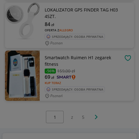
LOKALIZATOR GPS FINDER TAG H03
4SZT.
84
zł
OFERTA Z
ALLEGRO
SPRZEDAJĄCY: OSOBA PRYWATNA
Poznan
Smartwatch Ruimen H1 zegarek
OBSE
fitness
159
,00 zł
-56%
69
zł
KUP TERAZ
SPRZEDAJĄCY: OSOBA PRYWATNA
Poznań
Wybierz stronę:
Następna strona
z
5