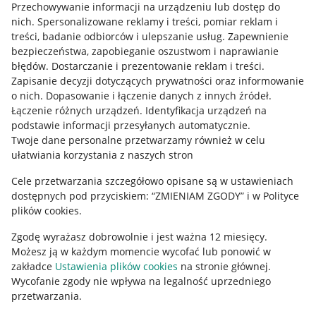
Przechowywanie informacji na urządzeniu lub dostęp do
Allegro Gadane dla kupujących
nich
.
Spersonalizowane reklamy i treści, pomiar reklam i
treści, badanie odbiorców i ulepszanie usług
.
Zapewnienie
Mapa miejscowości
bezpieczeństwa, zapobieganie oszustwom i naprawianie
błędów
.
Dostarczanie i prezentowanie reklam i treści
.
Informacje prawne
Zapisanie decyzji dotyczących prywatności oraz informowanie
o nich
.
Dopasowanie i łączenie danych z innych źródeł
.
Regulamin
Łączenie różnych urządzeń
.
Identyfikacja urządzeń na
podstawie informacji przesyłanych automatycznie
.
Polityka plików "cookies"
Twoje dane personalne przetwarzamy również w celu
ułatwiania korzystania z naszych stron
Ustawienia plików "cookies"
Cele przetwarzania szczegółowo opisane są w ustawieniach
Udostępnianie lokalizacji
dostępnych pod przyciskiem: “ZMIENIAM ZGODY” i w Polityce
Informacje dla Aktu o Usługach Cyfrowych
plików cookies.
Zgodę wyrażasz dobrowolnie i jest ważna 12 miesięcy.
Pobierz aplikację
Możesz ją w każdym momencie wycofać lub ponowić w
zakładce
Ustawienia plików cookies
na stronie głównej.
Wycofanie zgody nie wpływa na legalność uprzedniego
przetwarzania.