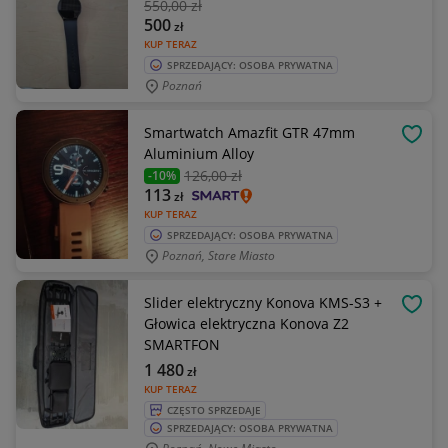
550
,00 zł
500
zł
KUP TERAZ
SPRZEDAJĄCY: OSOBA PRYWATNA
Poznań
Smartwatch Amazfit GTR 47mm
OBSE
Aluminium Alloy
126
,00 zł
-10%
113
zł
KUP TERAZ
SPRZEDAJĄCY: OSOBA PRYWATNA
Poznań, Stare Miasto
Slider elektryczny Konova KMS-S3 +
OBSE
Głowica elektryczna Konova Z2
SMARTFON
1 480
zł
KUP TERAZ
CZĘSTO SPRZEDAJE
SPRZEDAJĄCY: OSOBA PRYWATNA