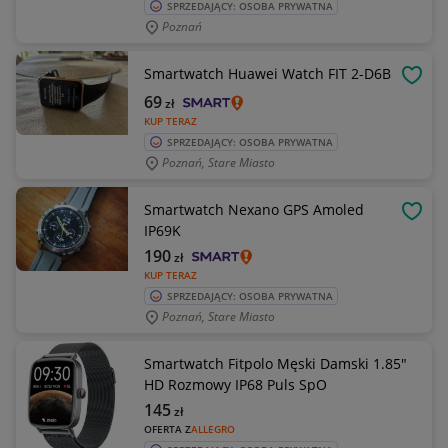
SPRZEDAJĄCY: OSOBA PRYWATNA
Poznań
Smartwatch Huawei Watch FIT 2-D6B
OBSE
69
zł
KUP TERAZ
SPRZEDAJĄCY: OSOBA PRYWATNA
Poznań, Stare Miasto
Smartwatch Nexano GPS Amoled
OBSE
IP69K
190
zł
KUP TERAZ
SPRZEDAJĄCY: OSOBA PRYWATNA
Poznań, Stare Miasto
Smartwatch Fitpolo Męski Damski 1.85"
HD Rozmowy IP68 Puls SpO
145
zł
OFERTA Z
ALLEGRO