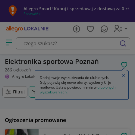
Allegro Smart! Kupuj i sprzedawaj z dostawą za 0 zł
Sprawdź »
Otwórz menu z kategoriami
szukaj
Elektronika sportowa Poznań
POL
286
ogłoszeń
Zamkn
Allegro Lokalnie
Sport i turystyka
Elektronika sportowa
Dodaj swoje wyszukiwania do ulubionych.
Gdy pojawią się nowe oferty, wyślemy Ci je
mailowo. Ustaw powiadomienia w
ulubionych
Filtruj
Poznań, Wielkopolskie, +0 km
wyszukiwaniach
.
Ogłoszenia promowane