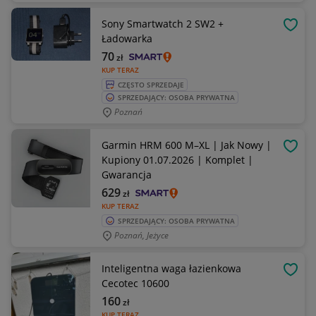
Sony Smartwatch 2 SW2 +
OBSE
Ładowarka
70
zł
KUP TERAZ
CZĘSTO SPRZEDAJE
SPRZEDAJĄCY: OSOBA PRYWATNA
Poznań
Garmin HRM 600 M–XL | Jak Nowy |
OBSE
Kupiony 01.07.2026 | Komplet |
Gwarancja
629
zł
KUP TERAZ
SPRZEDAJĄCY: OSOBA PRYWATNA
Poznań, Jeżyce
Inteligentna waga łazienkowa
OBSE
Cecotec 10600
160
zł
KUP TERAZ