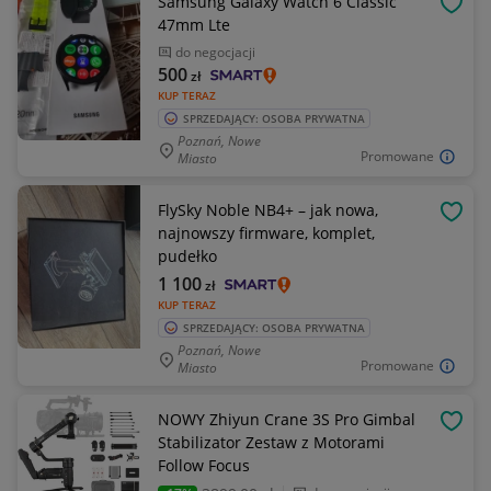
Samsung Galaxy Watch 6 Classic
OBSE
47mm Lte
do negocjacji
500
zł
KUP TERAZ
SPRZEDAJĄCY: OSOBA PRYWATNA
Poznań, Nowe
Promowane
Miasto
FlySky Noble NB4+ – jak nowa,
OBSE
najnowszy firmware, komplet,
pudełko
1 100
zł
KUP TERAZ
SPRZEDAJĄCY: OSOBA PRYWATNA
Poznań, Nowe
Promowane
Miasto
NOWY Zhiyun Crane 3S Pro Gimbal
OBSE
Stabilizator Zestaw z Motorami
Follow Focus