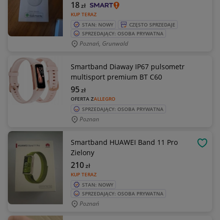
18
zł
KUP TERAZ
STAN: NOWY
CZĘSTO SPRZEDAJE
SPRZEDAJĄCY: OSOBA PRYWATNA
Poznań, Grunwald
Smartband Diaway IP67 pulsometr
multisport premium BT C60
95
zł
OFERTA Z
ALLEGRO
SPRZEDAJĄCY: OSOBA PRYWATNA
Poznan
Smartband HUAWEI Band 11 Pro
OBSE
Zielony
210
zł
KUP TERAZ
STAN: NOWY
SPRZEDAJĄCY: OSOBA PRYWATNA
Poznań