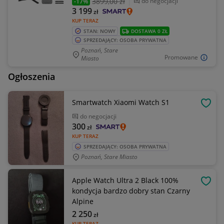
3899
,00 zł
do negocjacji
-17%
3 199
zł
KUP TERAZ
STAN: NOWY
DOSTAWA 0 ZŁ
SPRZEDAJĄCY: OSOBA PRYWATNA
Poznań, Stare
Promowane
Miasto
Ogłoszenia
Smartwatch Xiaomi Watch S1
OBSE
do negocjacji
300
zł
KUP TERAZ
SPRZEDAJĄCY: OSOBA PRYWATNA
Poznań, Stare Miasto
Apple Watch Ultra 2 Black 100%
OBSE
kondycja bardzo dobry stan Czarny
Alpine
2 250
zł
KUP TERAZ