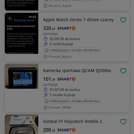
Poznań, Jeżyce
Apple Watch Series 7 45mm czarny
OBSE
320
zł
LICYTACJA
02:09:36
do końca
0 osób licytuje
SPRZEDAJĄCY: OSOBA PRYWATNA
Poznań, Jeżyce
Kamerka sportowa SJCAM SJ5000x
OBSE
101
zł
LICYTACJA
01:07:49
do końca
1 osoba licytuje
SPRZEDAJĄCY: OSOBA PRYWATNA
Poznań, Wilda
Gimbal FY Feiyutech Vimble 2
OBSE
200
zł