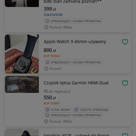
bdb stan zamiana poznań**
399
zł
OGŁOSZENIE
SPRZEDAJĄCY: OSOBA PRYWATNA
Poznań, Wilda
Apple Watch 9 45mm używany
OBSE
800
zł
KUP TERAZ
SPRZEDAJĄCY: OSOBA PRYWATNA
Poznań
Czujnik tętna Garmin HRM-Dual
OBSE
do negocjacji
550
zł
KUP TERAZ
STAN: NOWY
CZĘSTO SPRZEDAJE
SPRZEDAJĄCY: OSOBA PRYWATNA
Poznań, Wilda
Smallrig 3028 - uchwyt do Ronin