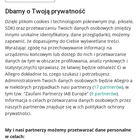
Dbamy o Twoją prywatność
Dzięki plikom cookies i technologiom pokrewnym
(np. piksele,
SDK)
oraz przetwarzaniu Twoich danych osobowych
(między
innymi unikalne identyfikatory, dane przeglądarki)
, możemy
zapewnić, że dopasujemy do Ciebie wyświetlane treści.
Wyrażając zgodę na przechowywanie informacji na
urządzeniu końcowym lub dostęp do nich i przetwarzanie
danych (w tym w obszarze profilowania, analiz rynkowych i
statystycznych) sprawiasz, że łatwiej będzie odnaleźć Ci w
Allegro dokładnie to, czego szukasz i potrzebujesz.
Administratorem Twoich danych osobowych będzie Allegro a
w niektórych przypadkach nasi partnerzy (
17
partnerów
), w
tym tzw. “Zaufani Partnerzy IAB Europe” (
9
partnerów
).
Przydatne informacje
Informacja o celach przetwarzania danych osobowych przez
naszych partnerów znajduje się w ich politykach ochrony
prywatności.
Jak to działa
Napisz do nas
My i nasi partnerzy możemy przetwarzać dane personalne
w celach:
Allegro Gadane dla sprzedających