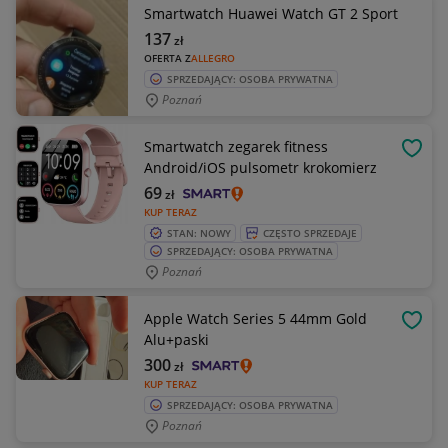
Smartwatch Huawei Watch GT 2 Sport
137
zł
OFERTA Z
ALLEGRO
SPRZEDAJĄCY: OSOBA PRYWATNA
Poznań
Smartwatch zegarek fitness
OBSE
Android/iOS pulsometr krokomierz
69
zł
KUP TERAZ
STAN: NOWY
CZĘSTO SPRZEDAJE
SPRZEDAJĄCY: OSOBA PRYWATNA
Poznań
Apple Watch Series 5 44mm Gold
OBSE
Alu+paski
300
zł
KUP TERAZ
SPRZEDAJĄCY: OSOBA PRYWATNA
Poznań