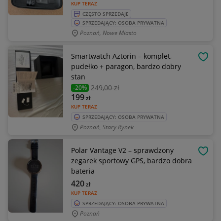
KUP TERAZ
CZĘSTO SPRZEDAJE
SPRZEDAJĄCY: OSOBA PRYWATNA
Poznań, Nowe Miasto
Smartwatch Aztorin – komplet,
OBSE
pudełko + paragon, bardzo dobry
stan
249
,00 zł
-20%
199
zł
KUP TERAZ
SPRZEDAJĄCY: OSOBA PRYWATNA
Poznań, Stary Rynek
Polar Vantage V2 – sprawdzony
OBSE
zegarek sportowy GPS, bardzo dobra
bateria
420
zł
KUP TERAZ
SPRZEDAJĄCY: OSOBA PRYWATNA
Poznań