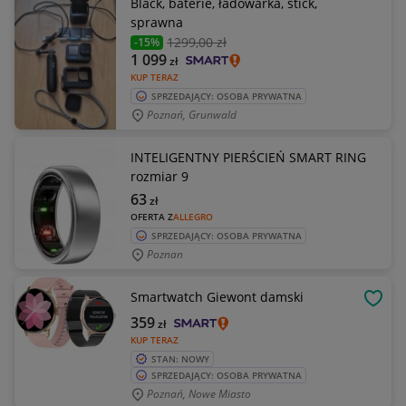
Black, baterie, ładowarka, stick,
sprawna
1299
,00 zł
-15%
1 099
zł
KUP TERAZ
SPRZEDAJĄCY: OSOBA PRYWATNA
Poznań, Grunwald
INTELIGENTNY PIERŚCIEŃ SMART RING
rozmiar 9
63
zł
OFERTA Z
ALLEGRO
SPRZEDAJĄCY: OSOBA PRYWATNA
Poznan
Smartwatch Giewont damski
OBSE
359
zł
KUP TERAZ
STAN: NOWY
SPRZEDAJĄCY: OSOBA PRYWATNA
Poznań, Nowe Miasto