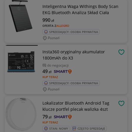
Inteligentna Waga Withings Body Scan
EKG Bluetooth Analiza Skład Ciała
990
zł
OFERTA Z
ALLEGRO
SPRZEDAJĄCY: OSOBA PRYWATNA
Poznań
Insta360 oryginalny akumulator
OBSE
1800mAh do X3
do negocjacji
49
zł
KUP TERAZ
SPRZEDAJĄCY: OSOBA PRYWATNA
Poznań
Lokalizator Bluetooth Android Tag
OBSE
klucze portfel plecak walizka 4szt
79
zł
KUP TERAZ
STAN: NOWY
CZĘSTO SPRZEDAJE