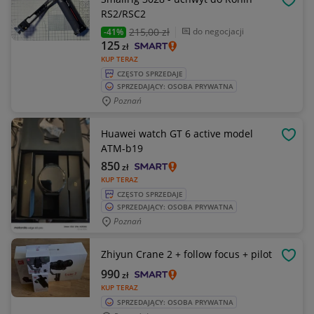
OBSE
RS2/RSC2
215
,00 zł
do negocjacji
-41%
125
zł
KUP TERAZ
CZĘSTO SPRZEDAJE
SPRZEDAJĄCY: OSOBA PRYWATNA
Poznań
Huawei watch GT 6 active model
OBSE
ATM-b19
850
zł
KUP TERAZ
CZĘSTO SPRZEDAJE
SPRZEDAJĄCY: OSOBA PRYWATNA
Poznań
Zhiyun Crane 2 + follow focus + pilot
OBSE
990
zł
KUP TERAZ
SPRZEDAJĄCY: OSOBA PRYWATNA