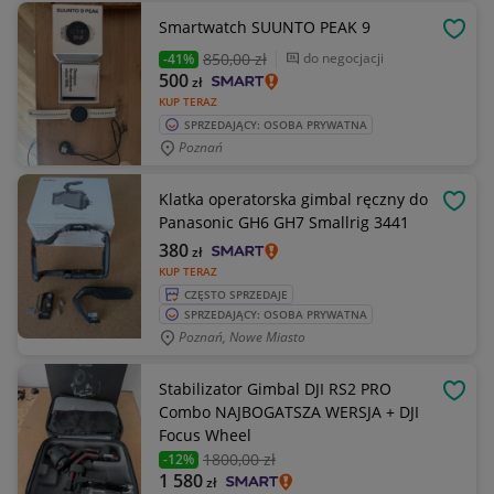
Smartwatch SUUNTO PEAK 9
OBSE
850
,00 zł
do negocjacji
-41%
500
zł
KUP TERAZ
SPRZEDAJĄCY: OSOBA PRYWATNA
Poznań
Klatka operatorska gimbal ręczny do
OBSE
Panasonic GH6 GH7 Smallrig 3441
380
zł
KUP TERAZ
CZĘSTO SPRZEDAJE
SPRZEDAJĄCY: OSOBA PRYWATNA
Poznań, Nowe Miasto
Stabilizator Gimbal DJI RS2 PRO
OBSE
Combo NAJBOGATSZA WERSJA + DJI
Focus Wheel
1800
,00 zł
-12%
1 580
zł