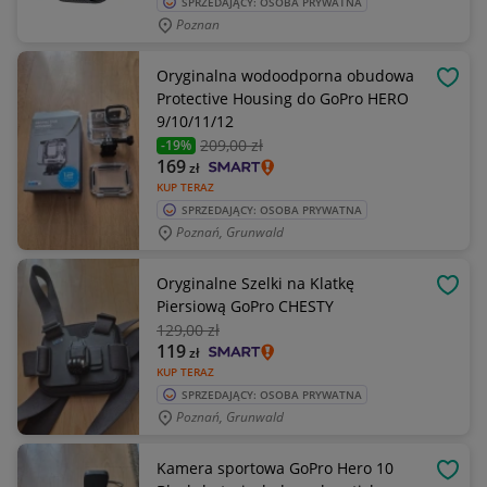
SPRZEDAJĄCY: OSOBA PRYWATNA
Poznan
Oryginalna wodoodporna obudowa
OBSE
Protective Housing do GoPro HERO
9/10/11/12
209
,00 zł
-19%
169
zł
KUP TERAZ
SPRZEDAJĄCY: OSOBA PRYWATNA
Poznań, Grunwald
Oryginalne Szelki na Klatkę
OBSE
Piersiową GoPro CHESTY
129
,00 zł
119
zł
KUP TERAZ
SPRZEDAJĄCY: OSOBA PRYWATNA
Poznań, Grunwald
Kamera sportowa GoPro Hero 10
OBSE