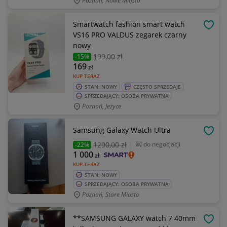
Poznań, Nowe Miasto
Smartwatch fashion smart watch
OBSE
VS16 PRO VALDUS zegarek czarny
nowy
199
,00 zł
-15%
169
zł
KUP TERAZ
STAN: NOWY
CZĘSTO SPRZEDAJE
SPRZEDAJĄCY: OSOBA PRYWATNA
Poznań, Jeżyce
Samsung Galaxy Watch Ultra
OBSE
1290
,00 zł
do negocjacji
-22%
1 000
zł
KUP TERAZ
STAN: NOWY
SPRZEDAJĄCY: OSOBA PRYWATNA
Poznań, Stare Miasto
**SAMSUNG GALAXY watch 7 40mm
OBSE