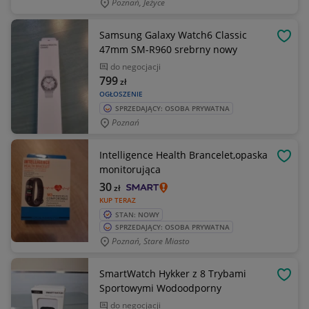
Poznań, Jeżyce
Samsung Galaxy Watch6 Classic
OBSE
47mm SM-R960 srebrny nowy
do negocjacji
799
zł
OGŁOSZENIE
SPRZEDAJĄCY: OSOBA PRYWATNA
Poznań
Intelligence Health Brancelet,opaska
OBSE
monitorująca
30
zł
KUP TERAZ
STAN: NOWY
SPRZEDAJĄCY: OSOBA PRYWATNA
Poznań, Stare Miasto
SmartWatch Hykker z 8 Trybami
OBSE
Sportowymi Wodoodporny
do negocjacji