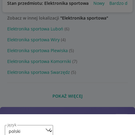
Stan przedmiotu: Elektronika sportowa
Nowy
Bardzo dobr
Zobacz w innej lokalizacji
"Elektronika sportowa"
Elektronika sportowa Luboń
(6)
Elektronika sportowa Wiry
(4)
Elektronika sportowa Plewiska
(5)
Elektronika sportowa Komorniki
(7)
Elektronika sportowa Swarzędz
(5)
POKAŻ WIĘCEJ
język