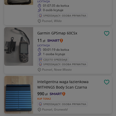
LICYTACJA
01:07:35
do końca
0 osób licytuje
SPRZEDAJĄCY: OSOBA PRYWATNA
Poznań, Wilda
Garmin GPSmap 60CSx
OBSE
11
zł
LICYTACJA
00:01:19
do końca
1 osoba licytuje
CZĘSTO SPRZEDAJE
SPRZEDAJĄCY: OSOBA PRYWATNA
Poznań, Nowe Miasto
Inteligentna waga łazienkowa
OBSE
WITHINGS Body Scan Czarna
990
zł
KUP TERAZ
SPRZEDAJĄCY: OSOBA PRYWATNA
Poznań, Grunwald