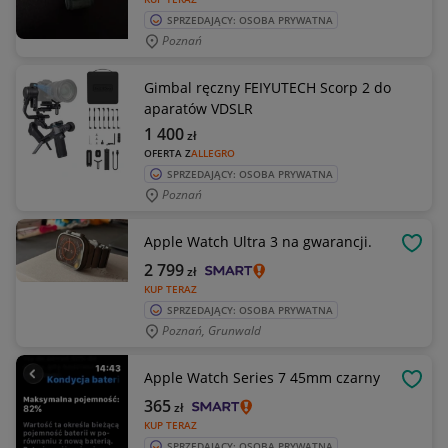
SPRZEDAJĄCY: OSOBA PRYWATNA
Poznań
Gimbal ręczny FEIYUTECH Scorp 2 do
aparatów VDSLR
1 400
zł
OFERTA Z
ALLEGRO
SPRZEDAJĄCY: OSOBA PRYWATNA
Poznań
Apple Watch Ultra 3 na gwarancji.
OBSE
2 799
zł
KUP TERAZ
SPRZEDAJĄCY: OSOBA PRYWATNA
Poznań, Grunwald
Apple Watch Series 7 45mm czarny
OBSE
365
zł
KUP TERAZ
SPRZEDAJĄCY: OSOBA PRYWATNA